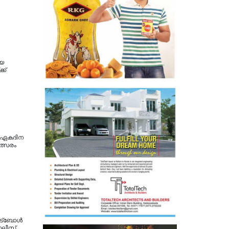
ായ
ക്
സ് ഏകദിന
്സരം
്‌ബോള്‍
ൊലീസ്