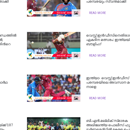
താക്കി
പരമ്പരയും സ്വന്തമാക്കി
READ MORE
ധത്തില്‍
വെസ്റ്റ് ഇന്‍ഡീസിനെതിര
ൽ;
ഏകദിന മത്സരം: ഇന്ത്യയ്ക്
ന്‍റെ
ബൗളിംഗ്
READ MORE
ഇന്ത്യാ- വെസ്റ്റ് ഇന്‍ഡീ
ാര്‍ഥ
പരമ്പരയിലെ അവസാന മത
നാളെ
READ MORE
ബി.എന്‍.മല്ലിക് സ്‌മാരക
ക്ക് 107
അഖിലേന്ത്യ പൊലീസ് ഫുട
ജയം
ടൂര്‍ണമെന്‍റില്‍ കേരള പ