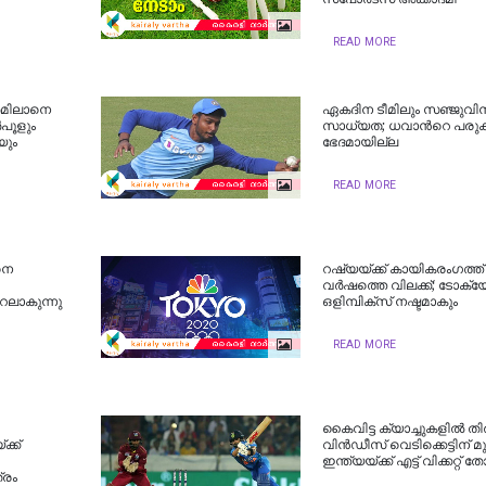
READ MORE
ര്‍മിലാനെ
ഏകദിന ടീമിലും സഞ്ജുവിന
്‍പൂളും
സാധ്യത; ധവാന്‍റെ പരുക്
യും
ഭേദമായില്ല
READ MORE
നെ
റഷ്യയ്ക്ക് കായികരംഗത്ത്
വര്‍ഷത്തെ വിലക്ക്; ടോക്
റലാകുന്നു
ഒളിമ്പിക്‌സ് നഷ്ടമാകും
READ MORE
കൈവിട്ട ക്യാച്ചുകളില്‍ തിരി
ക്ക്
വിൻഡീസ് വെടിക്കെട്ടിന് മുന
ഇന്ത്യയ്ക്ക് എട്ട് വിക്കറ്റ്
്രം