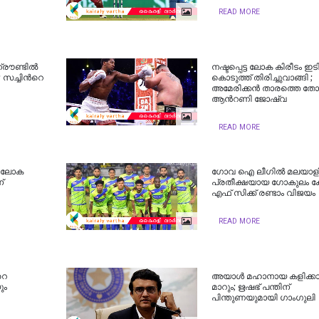
READ MORE
ൗണ്ടില്‍
നഷ്ടപ്പെട്ട ലോക കിരീടം ഇട
ച്ചിന്‍റെ
കൊടുത്ത് തിരിച്ചുവാങ്ങി ;
അമേരിക്കന്‍ താരത്തെ തോല്‍പ
ആന്‍റണി ജോഷ്വ
READ MORE
 ; ലോക
ഗോവ ഐ ലീഗില്‍ മലയാള
്
പ്രതീക്ഷയായ ഗോകുലം 
എഫ് സിക്ക് രണ്ടാം വിജയം
READ MORE
റെ
അയാള്‍ മഹാനായ കളിക്ക
ും
മാറും; ഋഷഭ് പന്തിന്
പിന്തുണയുമായി ഗാംഗുലി