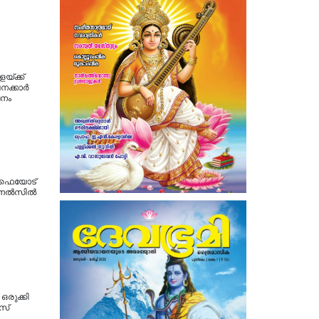
്ക്ക്
ക്കാര്‍
പനം
യൂഫെയോട്
ല്‍സില്‍
രുക്കി
സ്