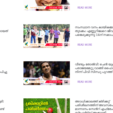
READ MORE
സംസ്ഥാന വനം കായികമേളയ
യായത്
തുടക്കം: എണ്ണൂറിലേറെ ജീവന
പങ്കെടുക്കുന്നു; 14ന് സമാ
READ MORE
വീണ്ടും തോല്‍വി: ചെന്‍ 
പരാജയമേറ്റു വാങ്ങി ഫൈന
പിച്ചു
നിന്ന് പിവി സിന്ധു പുറത്ത്
READ MORE
ടി:
അവധിക്കാലത്ത് ക്രിക്കറ്റ്
പരിശീലനത്തിന് അവസരം ഒ
്ട്
മാന്നാനം സെന്‍റ് എഫ്രേം
സ്‌പോര്‍ട്‌സ് അക്കാദമി