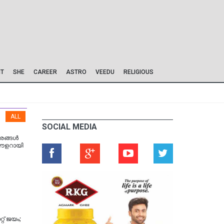
IT
SHE
CAREER
ASTRO
VEEDU
RELIGIOUS
ALL
SOCIAL MEDIA
സരങ്ങള്‍
 ബൗളറായി
റ്‌ ജയം;