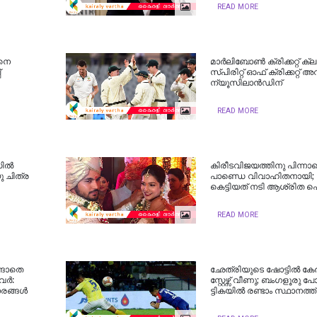
READ MORE
തിനെ
മാര്‍ലിബോണ്‍ ക്രിക്കറ്റ് ക്ല
്
സ്‌പിരിറ്റ്‌ ഓഫ് ക്രിക്കറ്റ് അ
ന്യൂസിലാന്‍ഡിന്
READ MORE
ല്‍
കിരീടവിജയത്തിനു പിന്നാ
ു ചിത്ര
പാണ്ഡെ വിവാഹിതനായി; മി
കെട്ടിയത് നടി ആശ്രിത ഷെ
READ MORE
ങ്ങാതെ
ഛേത്രി​യു​ടെ ഷോ​ട്ടി​ല്‍ കേ​
ര്‍:
സ്റ്റേ​ഴ്സ് വീ​ണു; ബം​ഗ​ളൂ​രു പോ​
രങ്ങള്‍
ട്ടി​ക​യി​ല്‍ ര​ണ്ടാം സ്ഥാ​ന​ത്ത്