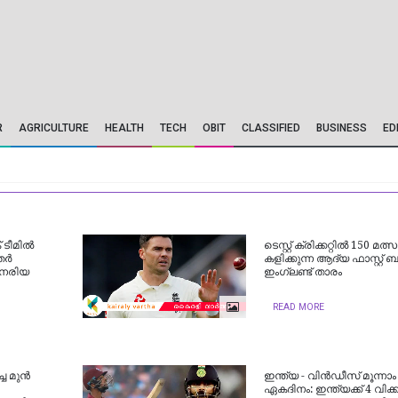
R
AGRICULTURE
HEALTH
TECH
OBIT
CLASSIFIED
BUSINESS
ED
 ടീമിൽ
ടെസ്റ്റ് ക്രിക്കറ്റില്‍ 150 മത്
്തർ
കളിക്കുന്ന ആദ്യ ഫാസ്റ്റ്
നേരിയ
ഇംഗ്ലണ്ട് താരം
READ MORE
 മുന്‍
ഇന്ത്യ - വിന്‍ഡീസ്‌ മൂന്നാം
ഏകദിനം: ഇന്ത്യക്ക്‌ 4 വിക്കറ്