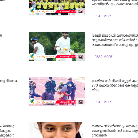
ചാമ്പ്യന്‍പട്ടം കരസ്ഥമാക്ക
READ MORE
‍
രഞ്ജി ട്രോഫി മത്സരത്തില
സുരക്ഷിതമായ നിലയില്‍ :
രക്ഷകരായത് സഞ്ജുവും ഉത
READ MORE
്ടു ദിവസം
ദേ​ശീ​യ സീ​നി​യ​ര്‍ സ്കൂ​ള്‍ കാ
273 പോയന്‍റോടെ കേ​ര​ളത്ത
രീ​ടം
READ MORE
 പ്രായം;
രണ്ടാം സ്വര്‍ണവും കൈകള
ക്കുന്ന
കേരളത്തിന്റെ സ്വന്തം ആ
ക്കുമോ ?
സോജന്‍