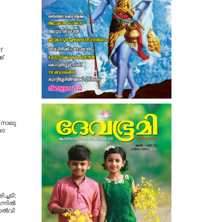
്
ക്
 നാലു
യോ
ച്ചടി:
്നില്‍
 തോൽവി