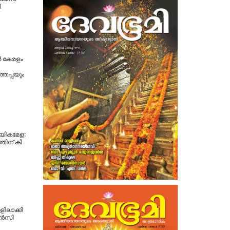
ി
്‍ കേരളം
്തപ്പയും
​യി​ക​മേ​ള:
ിന് കി​
ിലാക്കി
ന്‍സി