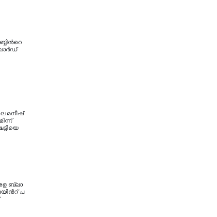
ബ്ബിന്‍റെ
വാര്‍ഡ്
ലെ മനീഷ്
ന്ന്
ട്ടിയെ
ര​ള ബ്ലാ​
യി​ന്‍റ് പ​