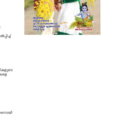
ി
്പിച്ച്
ികളുടെ
കേരള
ാരനായി