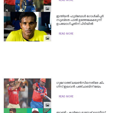
READ MORE
ഇന്ത്യന്‍ ഫുട്ബോള്‍ ഗോള്‍കീപ്പര്‍
സുബ്രത പാല്‍ ഉത്തേജകമരുന്ന്
ഉപയോഗിച്ചതിന് പിടിയില്‍
READ MORE
ഗു​ജ​റാ​ത്ത് ല​യ​ണ്‍​സി​നെ​തി​രേ കിം​
ഗ്സ് ഇ​ല​വ​ന്‍ പ​ഞ്ചാ​ബി​ന് ജ​യം
READ MORE
മോണ്ടി - കാര്‍ലോ മാസ്റ്റേഴ്സ് ടെന്നീസ്: