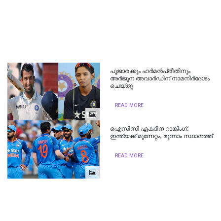
പൂജാരക്കും ഹർമൻപ്രീതിനും
അർജുന അവാർഡിന് നാമനിർദേശം
ചെയ്തു
READ MORE
ഐസിസി ഏകദിന റാങ്കിംഗ്:
ഇന്ത്യക്ക് മുന്നേറ്റം, മൂന്നാം സ്ഥാനത്ത്
READ MORE