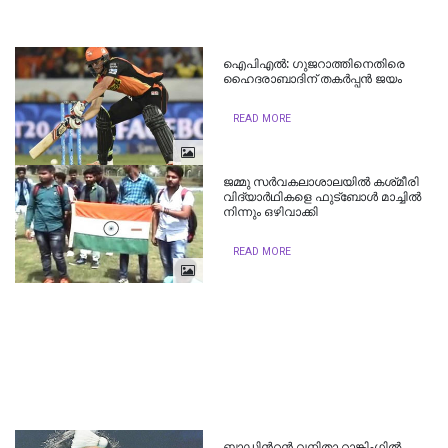
ഐപിഎല്‍: ഗുജറാത്തിനെതിരെ
ഹൈദരാബാദിന് തകര്‍പ്പന്‍ ജയം
READ MORE
ജമ്മു സർവകലാശാലയിൽ കശ്​മീരി
വിദ്യാർഥികളെ ഫുട്​ബോൾ മാച്ചിൽ
നിന്നും ഒഴിവാക്കി
READ MORE
ബാഡ്മിന്‍റൻ വനിതാ റാങ്കിംഗില്‍