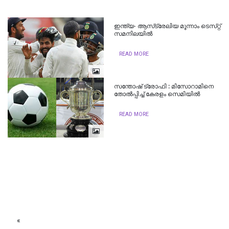
ഇന്ത്യ- ആസ്​ട്രേലിയ മൂന്നാം ടെസ്​റ്റ്​
സമനിലയിൽ
READ MORE
സന്തോഷ് ട്രോഫി : മിസോറാമിനെ
തോല്‍പ്പിച്ച്‌ കേരളം സെമിയില്‍
READ MORE
«