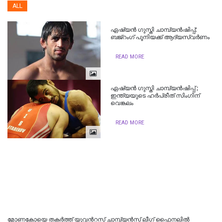
ALL
ഏഷ്യന്‍ ഗുസ്തി ചാമ്പ്യന്‍ഷിപ്പ്:
ബജ്റംഗ് പൂനിയക്ക് ആദ്യസ്വര്‍ണം
READ MORE
ഏഷ്യന്‍ ഗുസ്തി ചാമ്പ്യന്‍ഷിപ്പ് ;
ഇന്ത്യയുടെ ഹര്‍പ്രീത് സിംഗിന്
വെങ്കലം
READ MORE
മോ​ണ​കോയെ തകർത്ത് യുവൻറസ്​ ചാമ്പ്യൻസ്​ ലീഗ്​ ഫൈനലിൽ