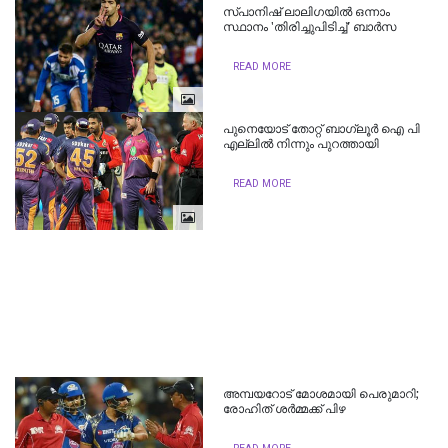
സ്പാനിഷ് ലാലിഗയിൽ ഒന്നാം
സ്ഥാനം 'തിരിച്ചുപിടിച്ച്' ബാർസ
READ MORE
പുനെയോട് തോറ്റ് ബാഗ്ലൂര്‍ ഐ പി
എല്ലില്‍ നിന്നും പുറത്തായി
READ MORE
അമ്പയറോട് മോശമായി പെരുമാറി;
രോഹിത് ശർമ്മക്ക് പിഴ