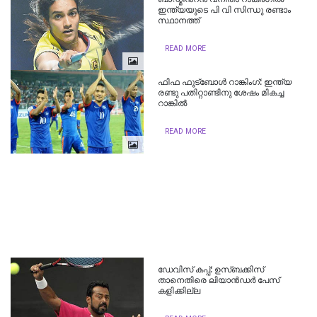
ഇന്ത്യയുടെ പി വി സിന്ധു രണ്ടാം
സ്ഥാനത്ത്
READ MORE
ഫിഫ ഫുട്‌ബോള്‍ റാങ്കിംഗ്: ഇന്ത്യ
രണ്ടു പതിറ്റാണ്ടിനു ശേഷം മികച്ച
റാങ്കില്‍
READ MORE
ഡേവിസ്​ കപ്പ്​: ഉസ്​ബക്കിസ്​
താനെതിരെ ലിയാൻഡർ പേസ്​
കളിക്കില്ല