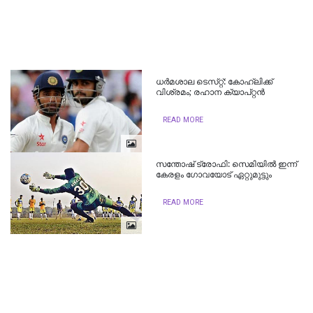
ധർമശാല ടെസ്​റ്റ്​: കോഹ്​ലിക്ക്​
വിശ്രമം; രഹാന ക്യാപ്റ്റൻ
READ MORE
സന്തോഷ് ട്രോഫി: സെമിയില്‍ ഇന്ന്
കേരളം ഗോവയോട് ഏറ്റുമുട്ടും
READ MORE