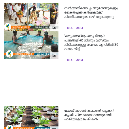
സര്‍ക്കാരിനൊപ്പം സുമനസുകളും;
കൈതച്ചക്ക കര്‍ഷകര്‍ക്ക്
പ്രതീക്ഷയുടെ വഴി തുറക്കുന്നു
READ MORE
'ഒരു നെല്ലും ഒരു മീനും':
പാടങ്ങളിൽ നിന്നും മത്സ്യം
പിടിക്കാനുള്ള സമയം ഏപ്രിൽ 30
വരെ നീട്ടി
READ MORE
ലോക് ഡൗൺ കാലത്ത് പച്ചക്കറി
കൃഷി: പ്രോത്സാഹനവുമായി
ഹരിതകേരളം മിഷൻ