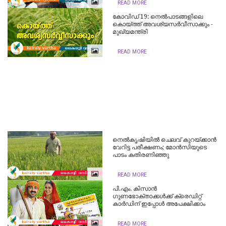
READ MORE
കോവിഡ് 19: നെൽപാടങ്ങളിലെ
കൊയ്ത്ത് അവശ്യസർവീസാക്കും -
മുഖ്യമന്ത്രി
READ MORE
നെല്‍കൃഷിയില്‍ ചെലവ് കുറയ്ക്കാന്‍
വേറിട്ട പരീക്ഷണം; മോന്‍സിയുടെ
പാടം കതിരണിഞ്ഞു
READ MORE
പി.എം. കിസാന്‍
ഗുണഭോക്താക്കള്‍ക്ക് ക്രെഡിറ്റ്
കാര്‍ഡിന് ഇപ്പോള്‍ അപേക്ഷിക്കാം
READ MORE