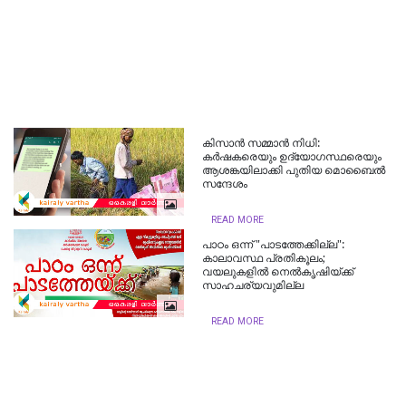
കിസാന്‍ സമ്മാന്‍ നിധി:
കര്‍ഷകരെയും ഉദ്യോഗസ്ഥരെയും
ആശങ്കയിലാക്കി പുതിയ മൊബൈല്‍
സന്ദേശം
READ MORE
പാഠം ഒന്ന് "പാടത്തേക്കില്ല":
കാലാവസ്ഥ പ്രതികൂലം;
വയലുകളില്‍ നെല്‍കൃഷിയ്ക്ക്
സാഹചര്യവുമില്ല
READ MORE