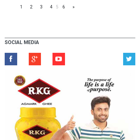
1
2
3
4
5
6
»
SOCIAL MEDIA