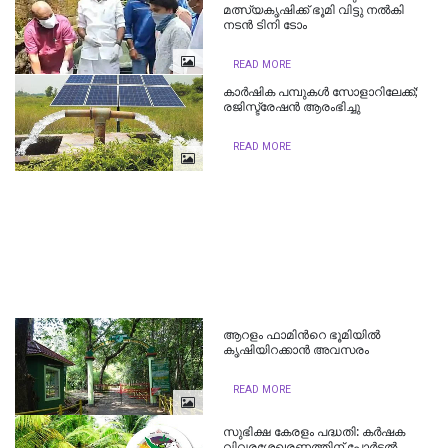
മത്സ്യകൃഷിക്ക് ഭൂമി വിട്ടു നൽകി
നടൻ ടിനി ടോം
READ MORE
കാർഷിക പമ്പുകൾ സോളാറിലേക്ക്;
രജിസ്ട്രേഷൻ ആരംഭിച്ചു
READ MORE
ആറളം ഫാമിന്‍റെ ഭൂമിയില്‍
കൃഷിയിറക്കാൻ അവസരം
READ MORE
സുഭിക്ഷ കേരളം പദ്ധതി: കർഷക
വിവരശേഖരണത്തിന് പോർട്ടൽ