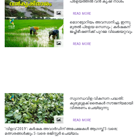
പ്രളയത്തിൽ വൻ കൃഷി നാശം
READ MORE
മൊറട്ടോറിയം അവസാനിച്ചു, ഇന്നു
മുതല്‍ പ്രളയ സെസും ; കര്‍ഷകന്
ജപ്തിഭീഷണിക്ക് പുറമേ വിലക്കയറ്റവും
READ MORE
സുഗന്ധവിള വികസന പദ്ധതി:
കുരുമുളക് തൈകള്‍ സൗജന്യമായി
വിതരണം ചെയ്യുന്നു
READ MORE
'വിളവ് 2019': കര്‍ഷക അവാര്‍ഡിന് അപേക്ഷകള്‍ ആഗസ്ത് 5 വരെ;
മത്സരങ്ങള്‍ക്കും 5 വരെ രജിസ്റ്റര്‍ ചെയ്യാം