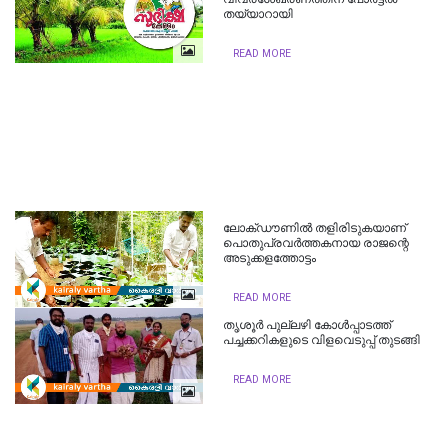
തയ്യാറായി
READ MORE
ലോക്‌ഡൗണിൽ തളിരിടുകയാണ്
പൊതുപ്രവർത്തകനായ രാജന്റെ
അടുക്കളത്തോട്ടം
READ MORE
തൃശൂര്‍ പുല്ലഴി കോൾപ്പാടത്ത്
പച്ചക്കറികളുടെ വിളവെടുപ്പ് തുടങ്ങി
READ MORE