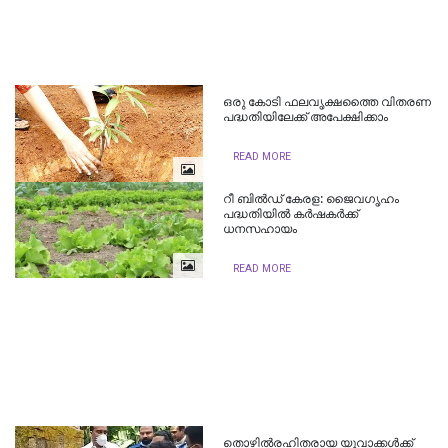
ഒരു കോടി ഫലവൃക്ഷത്തൈ വിതരണ
പദ്ധതിയിലേക്ക് അപേക്ഷിക്കാം
READ MORE
റീ ബിൽഡ് കേരള: ജൈവഗൃഹം
പദ്ധതിയില്‍ കർഷകർക്ക്
ധനസഹായം
READ MORE
തൊഴിൽരഹിതരായ യുവാക്കൾക്ക്‌