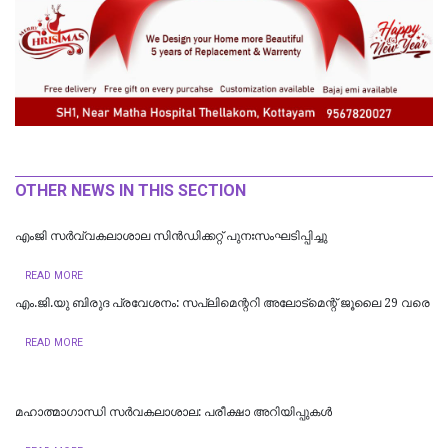
OTHER NEWS IN THIS SECTION
എംജി സർവ്വകലാശാല സിൻഡിക്കറ്റ് പുനഃസംഘടിപ്പിച്ചു
READ MORE
എം.ജി.യു ബിരുദ പ്രവേശനം: സപ്ലിമെന്ററി അലോട്മെന്റ് ജൂലൈ 29 വരെ
READ MORE
മഹാത്മാഗാന്ധി സർവകലാശാല: പരീക്ഷാ അറിയിപ്പുകൾ