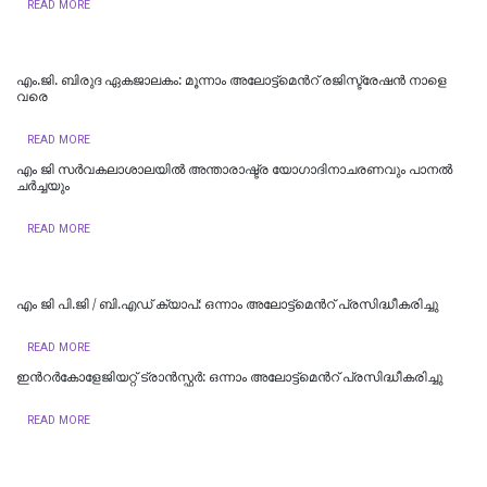
READ MORE
എം.ജി. ബിരുദ ഏകജാലകം: മൂന്നാം അലോട്ട്മെന്‍റ് രജിസ്ട്രേഷന്‍ നാളെ
വരെ
READ MORE
എം ജി സർവകലാശാലയിൽ അന്താരാഷ്ട്ര യോഗാദിനാചരണവും പാനൽ
ച‍ർച്ചയും
READ MORE
എം ജി പി.ജി / ബി.എഡ് ക്യാപ്: ഒന്നാം അലോട്ട്മെന്‍റ് പ്രസിദ്ധീകരിച്ചു
READ MORE
ഇന്‍റര്‍കോളേജിയറ്റ് ട്രാന്‍സ്ഫര്‍: ഒന്നാം അലോട്ട്മെന്‍റ് പ്രസിദ്ധീകരിച്ചു
READ MORE