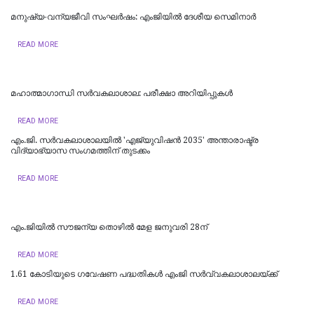
മനുഷ്യ-വന്യജീവി സംഘർഷം: എംജിയിൽ ദേശീയ സെമിനാർ
READ MORE
മഹാത്മാഗാന്ധി സർവകലാശാല: പരീക്ഷാ അറിയിപ്പുകൾ
READ MORE
എം.ജി. സർവകലാശാലയിൽ 'എജ്യുവിഷൻ 2035' അന്താരാഷ്ട്ര
വിദ്യാഭ്യാസ സംഗമത്തിന് തുടക്കം
READ MORE
എം.ജിയില്‍ സൗജന്യ തൊഴില്‍ മേള ജനുവരി 28ന്
READ MORE
1.61 കോടിയുടെ ഗവേഷണ പദ്ധതികള്‍ എംജി സര്‍വ്വകലാശാലയ്ക്ക്
READ MORE