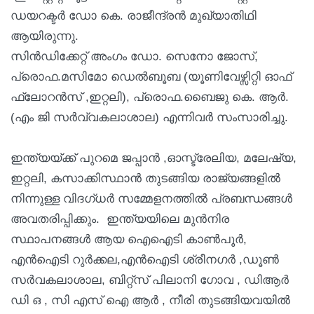
ഡയറക്ടർ ഡോ കെ. രാജീന്ദ്രൻ മുഖ്യാതിഥി
ആയിരുന്നു.
സിൻഡിക്കേറ്റ് അംഗം ഡോ. സെനോ ജോസ്,
പ്രൊഫ.മസിമോ ഡെൽബൂബ (യൂണിവേഴ്സിറ്റി ഓഫ്
ഫ്ലോറൻസ് ,ഇറ്റലി), പ്രൊഫ.ബൈജു കെ. ആർ.
(എം ജി സർവ്വകലാശാല) എന്നിവർ സംസാരിച്ചു.
ഇന്ത്യയ്ക്ക് പുറമെ ജപ്പാൻ ,ഓസ്ട്രേലിയ, മലേഷ്യ,
ഇറ്റലി, കസാക്കിസ്ഥാൻ തുടങ്ങിയ രാജ്യങ്ങളിൽ
നിന്നുള്ള വിദഗ്ധർ സമ്മേളനത്തിൽ പ്രബന്ധങ്ങൾ
അവതരിപ്പിക്കും. ഇന്ത്യയിലെ മുൻനിര
സ്ഥാപനങ്ങൾ ആയ ഐഐടി കാൺപൂർ,
എൻഐടി റുർക്കല,എൻഐടി ശ്രീനഗർ ,ഡൂൺ
സർവകലാശാല, ബിറ്റ്സ് പിലാനി ഗോവ , ഡിആർ
ഡി ഒ , സി എസ് ഐ ആർ , നീരി തുടങ്ങിയവയിൽ