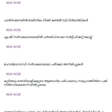
READ MORE
പാതിരാമണലില്‍ മാലിന്യം നീക്കി കണ്ടല്‍ നട്ട് വിദ്യാര്‍ഥികള്‍
READ MORE
എം.ജി സര്‍വകലാശാലയില്‍ ഫ്രഞ്ച് ഭാഷാ സര്‍ട്ടിഫിക്കറ്റ് കോഴ്സ്
READ MORE
മഹാത്മാഗാന്ധി സർവകലാശാല: പരീക്ഷാ അറിയിപ്പുകൾ
READ MORE
കുടിയേറ്റ തൊഴിലാളികളുടെ ആരോഗ്യ പരിപാലനം; സമൂഹത്തിന്‍റെ പങ്ക്
നിര്‍ണായകമെന്ന് ശില്‍പ്പശാല
READ MORE
ഓണേഴ്സ് ബിരുദം; ഒന്നാം സപ്ലിമെന്‍ററി അലോട്ട്മെന്‍റ് പ്രസിദ്ധീകരിച്ചു