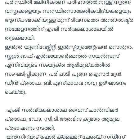
പരിസ്ഥിതി മലിനീകരണ പരിഹാരത്തിനുള്ള നൂതന
വസ്തുക്കളെയും സുസ്ഥിരസാങ്കേതികവിദ്യകളെയും
ആസ്പദമാക്കിയുള്ള മൂന്ന് ദിവസത്തെ അന്താരാഷ്ട്ര
സമ്മേളനത്തിന് എംജി സർവകലാശാലയിൽ
തുടക്കമായി.
ഇൻറർ യൂണിവേഴ്സിറ്റി ഇൻസ്ട്രുമെന്റേഷൻ സെൻറർ,
സ്കൂൾ ഓഫ് എൻവയോൺമെൻൽ സയൻസസ്
എന്നിവയുടെ സംയുക്ത ആഭിമുഖ്യത്തിൽ
സംഘടിപ്പിക്കുന്ന പരിപാടി പൂനെ ഐസർ മുൻ
ഡീൻ പ്രൊഫ. ബി.എസ്.മാധവ റാവു ഉദ്ഘാടനം
ചെയ്തു.
എംജി സർവ്വകലാശാല വൈസ് ചാൻസിലർ
പ്രൊഫ. ഡോ. സി.ടി.അരവിന്ദ കുമാർ ആമുഖ
പ്രഭാഷണം നടത്തി.
ഇൻസ്റ്റിറ്റ്യൂട്ട് ഫോർ ക്ലൈമറ്റ് ചേഞ്ച് സ്റ്റഡീസ്