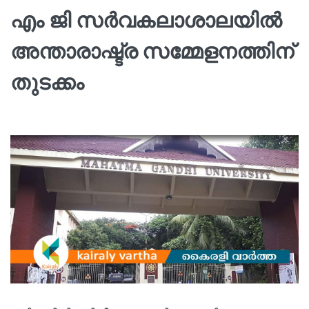
എം ജി സർവകലാശാലയിൽ
അന്താരാഷ്ട്ര സമ്മേളനത്തിന്
തുടക്കം