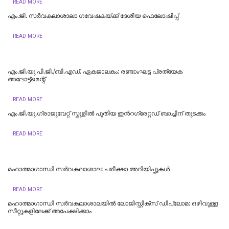
READ MORE
എം.ജി. സര്‍വകലാശാലാ ഗവേഷകയ്ക്ക് ദേശീയ ഫെലോഷിപ്പ്
READ MORE
എം.ജി.യു പി.ജി./ബി.എഡ്. ഏകജാലകം: രണ്ടാംഘട്ട പ്രത്യേക
അലോട്ട്മെന്റ്
READ MORE
എം.ജി.യു.ഗ്രാജുവേറ്റ് സ്കൂളില്‍ പുതിയ ഇന്‍റഗ്രേറ്റഡ് ബാച്ചിന് തുടക്കം
READ MORE
മഹാത്മാഗാന്ധി സർവകലാശാല: പരീക്ഷാ അറിയിപ്പുകൾ
READ MORE
മഹാത്മാഗാന്ധി സര്‍വകലാശാലയില്‍ ലോജിസ്റ്റിക്സ് ഡിപ്ലോമ: ഒഴിവുള്ള
സീറ്റുകളിലേക്ക് അപേക്ഷിക്കാം