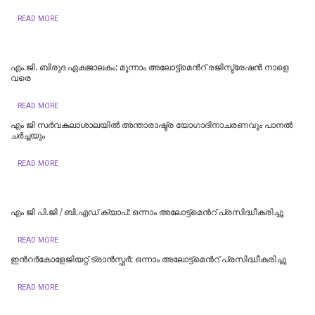
READ MORE
എം.ജി. ബിരുദ ഏകജാലകം: മൂന്നാം അലോട്ട്മെന്‍റ് രജിസ്ട്രേഷന്‍ നാളെ
വരെ
READ MORE
എം ജി സർവകലാശാലയിൽ അന്താരാഷ്ട്ര യോഗാദിനാചരണവും പാനൽ
ച‍ർച്ചയും
READ MORE
എം ജി പി.ജി / ബി.എഡ് ക്യാപ്: ഒന്നാം അലോട്ട്മെന്‍റ് പ്രസിദ്ധീകരിച്ചു
READ MORE
ഇന്‍റര്‍കോളേജിയറ്റ് ട്രാന്‍സ്ഫര്‍: ഒന്നാം അലോട്ട്മെന്‍റ് പ്രസിദ്ധീകരിച്ചു
READ MORE