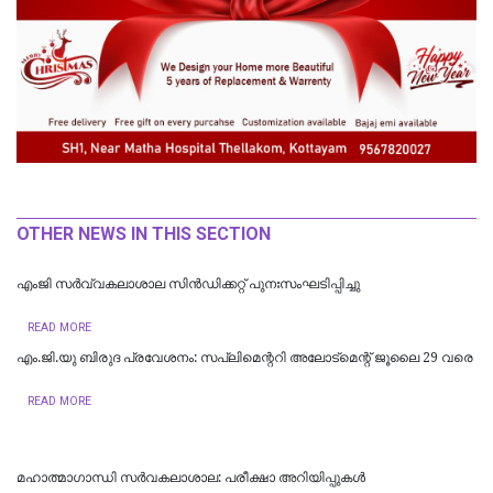
OTHER NEWS IN THIS SECTION
എംജി സർവ്വകലാശാല സിൻഡിക്കറ്റ് പുനഃസംഘടിപ്പിച്ചു
READ MORE
എം.ജി.യു ബിരുദ പ്രവേശനം: സപ്ലിമെന്ററി അലോട്മെന്റ് ജൂലൈ 29 വരെ
READ MORE
മഹാത്മാഗാന്ധി സർവകലാശാല: പരീക്ഷാ അറിയിപ്പുകൾ