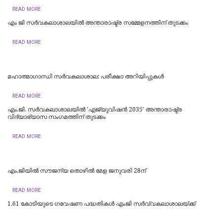
READ MORE
എം ജി സർവകലാശാലയിൽ അന്താരാഷ്ട്ര സമ്മേളനത്തിന് തുടക്കം
READ MORE
മഹാത്മാഗാന്ധി സർവകലാശാല: പരീക്ഷാ അറിയിപ്പുകൾ
READ MORE
എം.ജി. സർവകലാശാലയിൽ 'എജ്യുവിഷൻ 2035' അന്താരാഷ്ട്ര
വിദ്യാഭ്യാസ സംഗമത്തിന് തുടക്കം
READ MORE
എം.ജിയില്‍ സൗജന്യ തൊഴില്‍ മേള ജനുവരി 28ന്
READ MORE
1.61 കോടിയുടെ ഗവേഷണ പദ്ധതികള്‍ എംജി സര്‍വ്വകലാശാലയ്ക്ക്