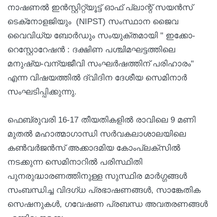
നാഷണൽ ഇൻസ്റ്റിറ്റ്യൂട്ട് ഓഫ് പ്ലാന്റ് സയൻസ്
ടെക്‌നോളജിയും (NIPST) സംസ്ഥാന ജൈവ
വൈവിധ്യ ബോർഡും സംയുക്തമായി " ഇക്കോ-
റെസ്റ്റോറേഷൻ : ദക്ഷിണ പശ്ചിമഘട്ടത്തിലെ
മനുഷ്യ-വന്യജീവി സംഘർഷത്തിന് പരിഹാരം"
എന്ന വിഷയത്തിൽ ദ്വിദിന ദേശീയ സെമിനാർ
സംഘടിപ്പിക്കുന്നു.
ഫെബ്രുവരി 16-17 തീയതികളിൽ രാവിലെ 9 മണി
മുതൽ മഹാത്മാഗാന്ധി സർവകലാശാലയിലെ
കൺവർജൻസ് അക്കാദമിയ കോംപ്ലക്സിൽ
നടക്കുന്ന സെമിനാറിൽ പരിസ്ഥിതി
പുനരുദ്ധാരണത്തിനുള്ള സുസ്ഥിര മാർഗ്ഗങ്ങൾ
സംബന്ധിച്ച വിദഗ്ധ പ്രഭാഷണങ്ങൾ, സാങ്കേതിക
സെഷനുകൾ, ഗവേഷണ പ്രബന്ധ അവതരണങ്ങൾ