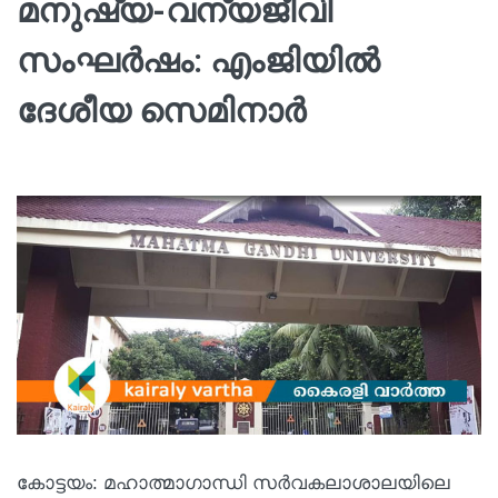
മനുഷ്യ-വന്യജീവി
സംഘർഷം: എംജിയിൽ
ദേശീയ സെമിനാർ
കോട്ടയം: മഹാത്മാഗാന്ധി സർവകലാശാലയിലെ