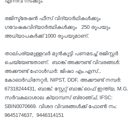
എന്നിവ നടക്കും.
രജിസ്ട്രേഷൻ ഫീസ് വിദ്യാർഥികൾക്കും
ഗവേഷകവിദ്യാർത്ഥികൾക്കും 250 രൂപയും
അധ്യാപകർക്ക് 1000 രൂപയുമാണ്.
താല്പര്യമുള്ളവർ മുൻകൂട്ടി പണമടച്ച് രജിസ്റ്റർ
ചെയ്യേണ്ടതാണ്. ബാങ്ക് അക്കൗണ്ട് വിവരങ്ങൾ:
അക്കൗണ്ട് ഹോൾഡർ: ജിഷാ എം.എസ്.,
കോഓർഡിനേറ്റർ, NIPST, DDF, അക്കൗണ്ട് നമ്പർ:
67318244431, ബാങ്ക്: സ്റ്റേറ്റ് ബാങ്ക് ഓഫ് ഇന്ത്യ, M.G.
സർവകലാശാല ക്യാമ്പസ് ബ്രാഞ്ച്, IFSC:
SBIN0070669. വിശദ വിവരങ്ങൾക്ക് ഫോൺ നം:
9645174637, 9446314151