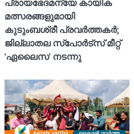
പ്രായഭേദമന്യേ കായിക
മത്സരങ്ങളുമായി
കുടുംബശ്രീ പ്രവർത്തകർ;
ജില്ലാതല സ്‌പോർട്സ് മീറ്റ്
'ഏലൈസ' നടന്നു