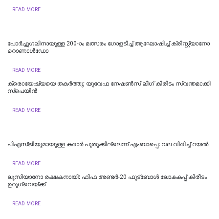
READ MORE
പോ​ർ​ച്ചു​ഗ​ലി​നാ​യു​ള്ള 200-ാം മ​ത്സ​രം ഗോ​ള​ടി​ച്ച് ആ​ഘോ​ഷി​ച്ച് ക്രി​സ്റ്റ്യാ​നോ
റൊ​ണാ​ൾ​ഡോ
READ MORE
ക്രൊ​യേ​ഷ്യ​യെ ത​ക​ർ​ത്തു; യു​വേ​ഫ നേ​ഷ​ണ്‍​സ് ലീ​ഗ് കി​രീ​ടം സ്വ​ന്ത​മാ​ക്കി
സ്പെ​യി​ൻ
READ MORE
പി​എ​സ്ജി​യു​മാ​യു​ള്ള ക​രാ​ർ പു​തു​ക്കി​ല്ലെ​ന്ന് എംബാ​പ്പെ: വല വിരിച്ച് റയൽ
READ MORE
ലൂ​സി​യാ​നോ ര​ക്ഷ​ക​നാ​യി: ഫി​ഫ അ​ണ്ട​ർ-20 ഫു​ട്ബോ​ൾ ലോ​ക​ക​പ്പ് കി​രീ​ടം
ഉ​റു​ഗ്വെ​യ്ക്ക്
READ MORE