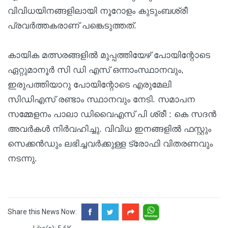
വിവിധയിനങ്ങളിലായി നൂറോളം കുടുംബശ്രീ
പ്രവർത്തകരാണ് പങ്കെടുത്തത്.
കായിക മത്സരങ്ങളിൽ മുപ്പത്തിയേഴ്‌ പോയിന്റോടെ
ഏറ്റുമാനൂർ സി ഡി എസ് ഒന്നാംസ്ഥാനവും,
ഇരുപത്തിയാറു പോയിന്റോടെ എരുമേലി
സിഡിഎസ് രണ്ടാം സ്ഥാനവും നേടി. സമാപന
സമ്മേളനം പാലാ ഡിവൈഎസ് പി ശ്രീ : കെ സദൻ
അവർകൾ നിർവഹിച്ചു. വിവിധ ഇനങ്ങളിൽ ഫസ്റ്റും
സെക്കൻഡും ലഭിച്ചവർക്കുള്ള ട്രോഫി വിതരണവും
നടന്നു.
Share this News Now: