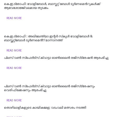
കെ.ഇ.ട്രോഫി: വോളിബോൾ, ബാസ്കറ്റ് ബോൾ ടൂർണമെന്‍റുകള്‍ക്ക്
ആവേശോജ്ജ്വലമായ തുടക്കം
READ MORE
കെ.ഇ.ട്രോഫി : അഖിലേന്ത്യാ ഇന്റർ സ്‌കൂൾ വോളിബോൾ &
ബാസ്ക്കറ്റ്ബോൾ ടൂർണമെൻ്റ് മാന്നാനത്ത്
READ MORE
പ്ലസ് വണ്‍ സ്‌പോര്‍ട്സ് ക്വാട്ടാ ഓണ്‍ലൈന്‍ രജിസ്‌ട്രേഷന്‍ ആരംഭിച്ചു
READ MORE
പ്ലസ് വൺ സ്‌പോർട്‌സ് ക്വാട്ടാ ഓൺലൈൻ രജിസ്‌ട്രേഷനും
വെരിഫിക്കേഷനും ആരംഭിച്ചു
READ MORE
തൊഴിലാളികളുടെ കായികമേള; വടംവലി മത്സരം നടത്തി