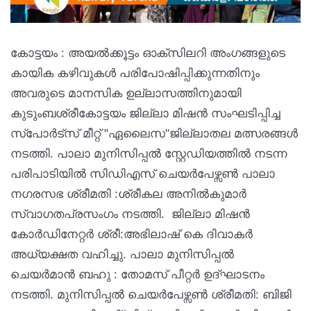
കോട്ടയം : അയൽക്കൂട്ടം ഓക്സിലറി അംഗങ്ങളുടെ
കായിക കഴിവുകൾ പരിപോഷിപ്പിക്കുന്നതിനും
അവരുടെ മാനസിക ഉല്ലാസത്തിനുമായി
കുടുംബശ്രീകോട്ടയം ജില്ലാ മിഷൻ സംഘടിപ്പിച്ച
സ്‌പോർട്സ് മീറ്റ് "ഏലൈസ"ജില്ലാതല മത്സരങ്ങൾ
നടത്തി. പാലാ മുനിസിപ്പൽ സ്റ്റേഡിയത്തിൽ നടന്ന
പരിപാടിയിൽ സിഡിഎസ് ചെയർപേഴ്സൺ പാലാ
നഗരസഭ ശ്രീമതി :ശ്രീകല അനിൽകുമാർ
സ്വാഗതപ്രസംഗം നടത്തി. ജില്ലാ മിഷൻ
കോർഡിനേറ്റർ ശ്രീ:അഭിലാഷ് കെ ദിവാകർ
അധ്യക്ഷത വഹിച്ചു. പാലാ മുനിസിപ്പൽ
ചെയർമാൻ ബഹു : തോമസ് പീറ്റർ ഉദ്ഘാടനം
നടത്തി. മുനിസിപ്പൽ ചെയർപേഴ്സൺ ശ്രീമതി: ബിജി