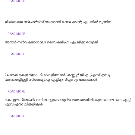
READ MORE
ജില്ലാതല സ്പോർട്‌സ് അക്കാദമി സെലക്ഷൻ; ഏപ്രിൽ മൂന്നിന്
READ MORE
അന്തര്‍ സര്‍വകലാശാലാ സൈക്ലിംഗ്; എം.ജിക്ക് വെള്ളി
READ MORE
24-ാമത് കെഇ ട്രോഫി വോളിബോൾ: കണ്ണൂർ ജിഎച്ച്എസ്എസും
വരന്തരപ്പിള്ളി സിജെഎംഎ എച്ച്എസ്എസും ജേതാക്കൾ
READ MORE
കെ. ഈ. ട്രോഫി: വനിതകളുടെ ആദ്യ മത്സരത്തിൽ കുന്നമംഗലം കെ എച്ച്
എസ് എസ് വിജയികൾ
READ MORE