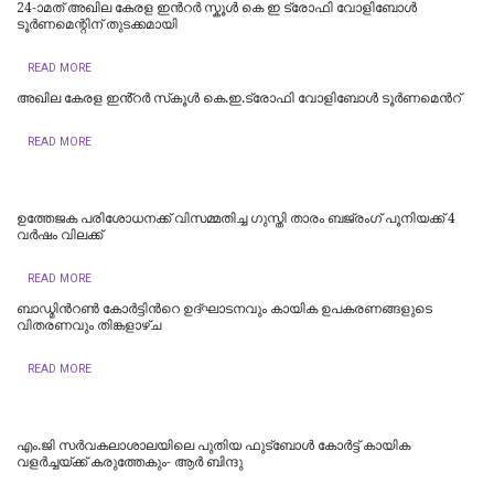
24-ാമത് അഖില കേരള ഇന്‍റർ സ്കൂൾ കെ ഇ ട്രോഫി വോളിബോൾ
ടൂർണമെന്റിന് തുടക്കമായി
READ MORE
അഖില കേരള ഇൻ്റർ സ്‌കൂൾ കെ.ഇ.ട്രോഫി വോളിബോൾ ടൂർണമെന്‍റ്
READ MORE
ഉത്തേജക പരിശോധനക്ക് വിസമ്മതിച്ച ഗുസ്തി താരം ബജ്രംഗ് പൂനിയക്ക് 4
വർഷം വിലക്ക്
READ MORE
ബാഡ്മിന്‍റൺ കോർട്ടിന്‍റെ ഉദ്ഘാടനവും കായിക ഉപകരണങ്ങളുടെ
വിതരണവും തിങ്കളാഴ്ച
READ MORE
എം.ജി സര്‍വകലാശാലയിലെ പുതിയ ഫുട്ബോള്‍ കോര്‍ട്ട് കായിക
വളര്‍ച്ചയ്ക്ക് കരുത്തേകും- ആര്‍ ബിന്ദു