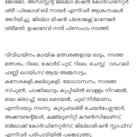
ജോജോ, അസിസ്റ്റന്റ് ജില്ലാ മിഷൻ കോർഡിനേറ്റർ
ശ്രീ :പ്രകാശ് ബി നായർ എന്നിവർ ആശംസകൾ
അറിയിച്ചു. ജില്ലാ മിഷൻ പ്രൊജക്റ്റ്‌ മാനേജർ
ശ്രീമതി: ഉഷാദേവി നന്ദി പ്രസംഗം നടത്തി.
വിവിധയിനം കായിക മത്സരങ്ങളായ ഓട്ടം, നടത്ത
മത്സരം, റിലെ, ഷോർട് പുട്, റിലെ, ചെസ്സ്, വടംവലി
ഫണ്ണി ഗെയിംസ് ആയ അമ്മനാട്ടം,
കസേരകളി,കല്ലുകളി, യോഗാസനം, നാരങ്ങ
സ്പൂൺ, ചാക്കിലോട്ടം കുപ്പിയിൽ വെള്ളം നിറക്കൽ,
ഓല ക്രാഫ്റ്റ്, ഓല മെടയൽ, ചൂല് നിർമാണം,
എന്നിവയും നടന്നു. കുടുംബശ്രീ ചെയർപേഴ്സന്മാർ,
അക്കൗണ്ടന്റ്മാർ, കമ്മ്യൂണിറ്റി കൗൺസിലേഴ്‌സ്,
ബ്ലോക്ക്‌ കോർഡിനേറ്റർസ്, ജില്ലാമിഷൻ സ്റ്റാഫ്‌സ്
എന്നിവർ പരിപാടിയിൽ പങ്കെടുത്തു.