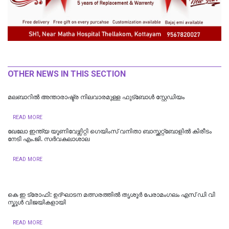
OTHER NEWS IN THIS SECTION
മലബാറിൽ അന്താരാഷ്ട്ര നിലവാരമുള്ള ഫുട്ബോൾ സ്റ്റേഡിയം
READ MORE
ഖേലോ ഇന്ത്യ യൂണിവേഴ്സിറ്റി ഗെയിംസ് വനിതാ ബാസ്ക്കറ്റ്ബോളില്‍ കിരീടം
നേടി എം.ജി. സര്‍വകലാശാല
READ MORE
കെ ഇ ട്രോഫി: ഉദ്ഘാടന മത്സരത്തിൽ തൃശൂർ പേരാമംഗലം എസ് ഡി വി
സ്കൂൾ വിജയികളായി
READ MORE