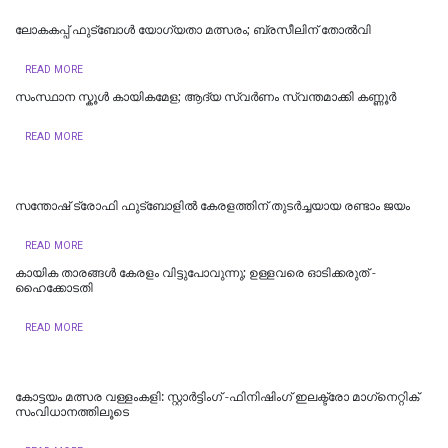
ലോകകപ്പ് ഫുട്ബോൾ യോഗ്യതാ മത്സരം; ബ്രസീലിന് തോൽവി
READ MORE
സംസ്ഥാന സ്കൂൾ കായികമേള; ആദ്യ സ്വർണം സ്വന്തമാക്കി കണ്ണൂർ
READ MORE
സന്തോഷ് ട്രോഫി ഫുട്ബോളില്‍ കേരളത്തിന് തുടര്‍ച്ചയായ രണ്ടാം ജയം
READ MORE
കായിക താരങ്ങള്‍ കേരളം വിട്ടുപോവുന്നു; ഉള്ളവരെ ഓടിക്കരുത് -
ഹൈക്കോടതി
READ MORE
കോട്ടയം മത്സര വള്ളംകളി: സ്റ്റാര്‍ട്ടിംഗ് -ഫിനിഷിംഗ് ഇലക്ട്രോ മാഗ്‌നെറ്റിക്
സംവിധാനത്തിലൂടെ