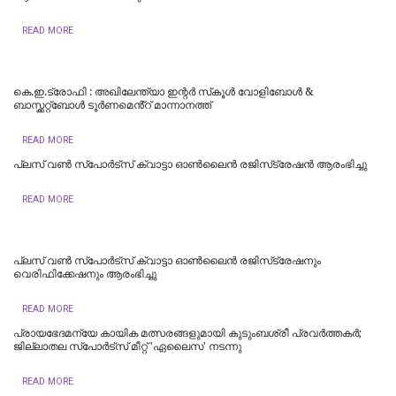
READ MORE
കെ.ഇ.ട്രോഫി : അഖിലേന്ത്യാ ഇന്റർ സ്‌കൂൾ വോളിബോൾ &
ബാസ്ക്കറ്റ്ബോൾ ടൂർണമെൻ്റ് മാന്നാനത്ത്
READ MORE
പ്ലസ് വണ്‍ സ്‌പോര്‍ട്സ് ക്വാട്ടാ ഓണ്‍ലൈന്‍ രജിസ്‌ട്രേഷന്‍ ആരംഭിച്ചു
READ MORE
പ്ലസ് വൺ സ്‌പോർട്‌സ് ക്വാട്ടാ ഓൺലൈൻ രജിസ്‌ട്രേഷനും
വെരിഫിക്കേഷനും ആരംഭിച്ചു
READ MORE
പ്രായഭേദമന്യേ കായിക മത്സരങ്ങളുമായി കുടുംബശ്രീ പ്രവർത്തകർ;
ജില്ലാതല സ്‌പോർട്സ് മീറ്റ് 'ഏലൈസ' നടന്നു
READ MORE