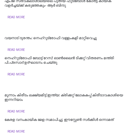
എം.ജി സര്‍വകലാശാലയിലെ പുതിയ ഫുട്ബോള്‍ കോര്‍ട്ട് കായിക
വളര്‍ച്ചയ്ക്ക് കരുത്തേകും- ആര്‍ ബിന്ദു
READ MORE
വയനാട് ദുരന്തം: നെഹ്റുട്രോഫി വള്ളംകളി മാറ്റിവെച്ചു
READ MORE
നെഹ്‌റുട്രോഫി ബോട്ട് റേസ്: ഓൺലൈൻ ടിക്കറ്റ് വിതരണം മന്ത്രി
പി.പ്രസാദ് ഉദ്ഘാടനം ചെയ്തു
READ MORE
മൂന്നാം കിരീടം ലക്ഷ്യമിട്ട് ഇന്ത്യ: ക്രിക്കറ്റ് ലോകകപ്പ് കിരീടാവകാശിയെ
ഇന്നറിയാം
READ MORE
കേരള വനംകായിക മേള സമാപിച്ചു; ഈസ്റ്റേൺ സർക്കിൾ ഒന്നാമത്
READ MORE