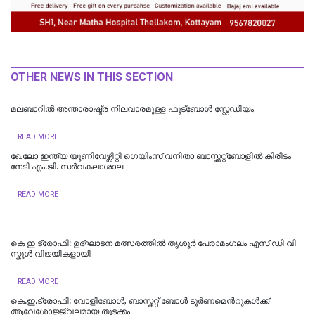
OTHER NEWS IN THIS SECTION
മലബാറിൽ അന്താരാഷ്ട്ര നിലവാരമുള്ള ഫുട്ബോൾ സ്റ്റേഡിയം
READ MORE
ഖേലോ ഇന്ത്യ യൂണിവേഴ്സിറ്റി ഗെയിംസ് വനിതാ ബാസ്ക്കറ്റ്ബോളില്‍ കിരീടം
നേടി എം.ജി. സര്‍വകലാശാല
READ MORE
കെ ഇ ട്രോഫി: ഉദ്ഘാടന മത്സരത്തിൽ തൃശൂർ പേരാമംഗലം എസ് ഡി വി
സ്കൂൾ വിജയികളായി
READ MORE
കെ.ഇ.ട്രോഫി: വോളിബോൾ, ബാസ്കറ്റ് ബോൾ ടൂർണമെന്‍റുകള്‍ക്ക്
ആവേശോജ്ജ്വലമായ തുടക്കം