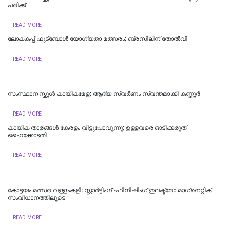
പരിക്ക്
READ MORE
ലോകകപ്പ് ഫുട്ബോൾ യോഗ്യതാ മത്സരം; ബ്രസീലിന് തോൽവി
READ MORE
സംസ്ഥാന സ്കൂൾ കായികമേള; ആദ്യ സ്വർണം സ്വന്തമാക്കി കണ്ണൂർ
READ MORE
കായിക താരങ്ങള്‍ കേരളം വിട്ടുപോവുന്നു; ഉള്ളവരെ ഓടിക്കരുത് -
ഹൈക്കോടതി
READ MORE
കോട്ടയം മത്സര വള്ളംകളി: സ്റ്റാര്‍ട്ടിംഗ് -ഫിനിഷിംഗ് ഇലക്ട്രോ മാഗ്‌നെറ്റിക്
സംവിധാനത്തിലൂടെ
READ MORE