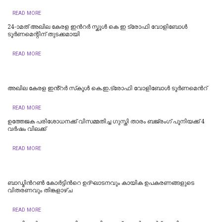
READ MORE
24-ാമത് അഖില കേരള ഇന്‍റർ സ്കൂൾ കെ ഇ ട്രോഫി വോളിബോൾ
ടൂർണമെന്റിന് തുടക്കമായി
READ MORE
അഖില കേരള ഇൻ്റർ സ്‌കൂൾ കെ.ഇ.ട്രോഫി വോളിബോൾ ടൂർണമെന്‍റ്
READ MORE
ഉത്തേജക പരിശോധനക്ക് വിസമ്മതിച്ച ഗുസ്തി താരം ബജ്രംഗ് പൂനിയക്ക് 4
വർഷം വിലക്ക്
READ MORE
ബാഡ്മിന്‍റൺ കോർട്ടിന്‍റെ ഉദ്ഘാടനവും കായിക ഉപകരണങ്ങളുടെ
വിതരണവും തിങ്കളാഴ്ച
READ MORE