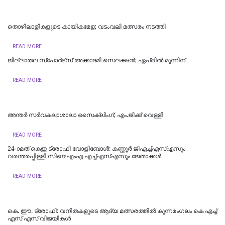
തൊഴിലാളികളുടെ കായികമേള; വടംവലി മത്സരം നടത്തി
READ MORE
ജില്ലാതല സ്പോർട്‌സ് അക്കാദമി സെലക്ഷൻ; ഏപ്രിൽ മൂന്നിന്
READ MORE
അന്തര്‍ സര്‍വകലാശാലാ സൈക്ലിംഗ്; എം.ജിക്ക് വെള്ളി
READ MORE
24-ാമത് കെഇ ട്രോഫി വോളിബോൾ: കണ്ണൂർ ജിഎച്ച്എസ്എസും
വരന്തരപ്പിള്ളി സിജെഎംഎ എച്ച്എസ്എസും ജേതാക്കൾ
READ MORE
കെ. ഈ. ട്രോഫി: വനിതകളുടെ ആദ്യ മത്സരത്തിൽ കുന്നമംഗലം കെ എച്ച്
എസ് എസ് വിജയികൾ