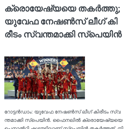
ക്രൊ​യേ​ഷ്യ​യെ ത​ക​ർ​ത്തു;
യു​വേ​ഫ നേ​ഷ​ണ്‍​സ് ലീ​ഗ് കി​
രീ​ടം സ്വ​ന്ത​മാ​ക്കി സ്പെ​യി​ൻ
റോ​ട്ട​ൻ​ഡാം: യു​വേ​ഫ നേ​ഷ​ണ്‍​സ് ലീ​ഗ് കി​രീ​ടം സ്വ​
ന്ത​മാ​ക്കി സ്പെ​യി​ൻ. ഫൈ​ന​ലി​ൽ ക്രൊ​യേ​ഷ്യ​യെ
പെ​നാ​ൽ​റ്റി ഷൂ​ട്ടൗ​ട്ടി​ലാ​ണ് സ്പെ​യി​ൻ ത​ക​ർ​ത്ത​ത്. നി​