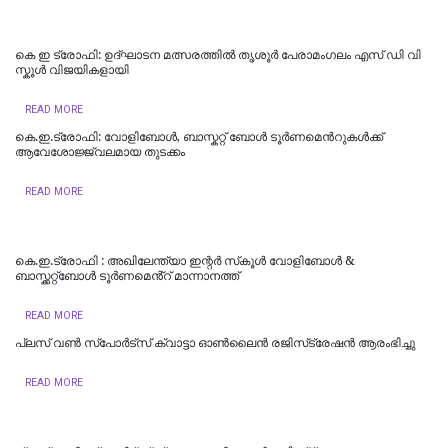
കെ ഇ ട്രോഫി: ഉദ്ഘാടന മത്സരത്തിൽ തൃശൂർ പേരാമംഗലം എസ് ഡി വി
സ്കൂൾ വിജയികളായി
READ MORE
കെ.ഇ.ട്രോഫി: വോളിബോൾ, ബാസ്കറ്റ് ബോൾ ടൂർണമെന്‍റുകള്‍ക്ക്
ആവേശോജ്ജ്വലമായ തുടക്കം
READ MORE
കെ.ഇ.ട്രോഫി : അഖിലേന്ത്യാ ഇന്റർ സ്‌കൂൾ വോളിബോൾ &
ബാസ്ക്കറ്റ്ബോൾ ടൂർണമെൻ്റ് മാന്നാനത്ത്
READ MORE
പ്ലസ് വണ്‍ സ്‌പോര്‍ട്സ് ക്വാട്ടാ ഓണ്‍ലൈന്‍ രജിസ്‌ട്രേഷന്‍ ആരംഭിച്ചു
READ MORE