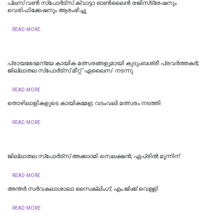
പ്ലസ് വൺ സ്‌പോർട്‌സ് ക്വാട്ടാ ഓൺലൈൻ രജിസ്‌ട്രേഷനും
വെരിഫിക്കേഷനും ആരംഭിച്ചു
READ MORE
പ്രായഭേദമന്യേ കായിക മത്സരങ്ങളുമായി കുടുംബശ്രീ പ്രവർത്തകർ;
ജില്ലാതല സ്‌പോർട്സ് മീറ്റ് 'ഏലൈസ' നടന്നു
READ MORE
തൊഴിലാളികളുടെ കായികമേള; വടംവലി മത്സരം നടത്തി
READ MORE
ജില്ലാതല സ്പോർട്‌സ് അക്കാദമി സെലക്ഷൻ; ഏപ്രിൽ മൂന്നിന്
READ MORE
അന്തര്‍ സര്‍വകലാശാലാ സൈക്ലിംഗ്; എം.ജിക്ക് വെള്ളി
READ MORE