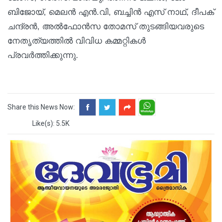
ബിജോയ്, മെലൻ എൻ.വി, ബച്ചിൻ എസ് നാഥ്, ദീപക്
ചന്ദ്രൻ, അൽഫോൻസ തോമസ് തുടങ്ങിയവരുടെ
നേതൃത്യത്തിൽ വിവിധ കമ്മറ്റികൾ
പ്രവർത്തിക്കുന്നു.
Share this News Now:
Like(s): 5.5K