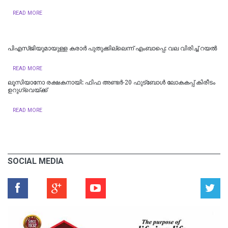
READ MORE
പി​എ​സ്ജി​യു​മാ​യു​ള്ള ക​രാ​ർ പു​തു​ക്കി​ല്ലെ​ന്ന് എംബാ​പ്പെ: വല വിരിച്ച് റയൽ
READ MORE
ലൂ​സി​യാ​നോ ര​ക്ഷ​ക​നാ​യി: ഫി​ഫ അ​ണ്ട​ർ-20 ഫു​ട്ബോ​ൾ ലോ​ക​ക​പ്പ് കി​രീ​ടം
ഉ​റു​ഗ്വെ​യ്ക്ക്
READ MORE
SOCIAL MEDIA