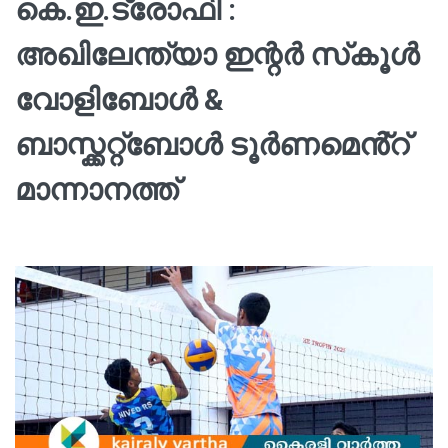
കെ.ഇ.ട്രോഫി :
അഖിലേന്ത്യാ ഇന്റർ സ്‌കൂൾ
വോളിബോൾ &
ബാസ്ക്കറ്റ്ബോൾ ടൂർണമെൻ്റ്
മാന്നാനത്ത്