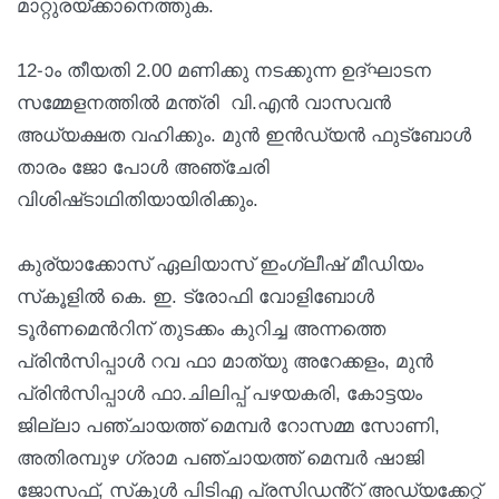
മാറ്റുരയ്ക്കാനെത്തുക.
12-ാം തീയതി 2.00 മണിക്കു നടക്കുന്ന ഉദ്ഘാടന
സമ്മേളനത്തിൽ മന്ത്രി വി.എൻ വാസവൻ
അധ്യക്ഷത വഹിക്കും. മുൻ ഇൻഡ്യൻ ഫുട്ബോൾ
താരം ജോ പോൾ അഞ്ചേരി
വിശിഷ്‌ടാഥിതിയായിരിക്കും.
കുര്യാക്കോസ് ഏലിയാസ് ഇംഗ്ലീഷ് മീഡിയം
സ്‌കൂളിൽ കെ. ഇ. ട്രോഫി വോളിബോൾ
ടൂർണമെൻറിന് തുടക്കം കുറിച്ച അന്നത്തെ
പ്രിൻസിപ്പാൾ റവ ഫാ മാത്യു അറേക്കളം, മുൻ
പ്രിൻസിപ്പാൾ ഫാ.ചിലിപ്പ് പഴയകരി, കോട്ടയം
ജില്ലാ പഞ്ചായത്ത് മെമ്പർ റോസമ്മ സോണി,
അതിരമ്പുഴ ഗ്രാമ പഞ്ചായത്ത് മെമ്പർ ഷാജി
ജോസഫ്, സ്‌കൂൾ പിടിഎ പ്രസിഡൻ്റ് അഡ്യക്കേറ്റ്