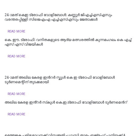
24-ാമത് കെഇ ട്രോഫി വോളിബോൾ: കണ്ണൂർ ജിഎച്ച്എസ്എസും
വരന്തരപ്പിള്ളി സിജെഎംഎ എച്ച്എസ്എസും ജേതാക്കൾ
READ MORE
കെ. ഈ. ട്രോഫി: വനിതകളുടെ ആദ്യ മത്സരത്തിൽ കുന്നമംഗലം കെ എച്ച്
എസ് എസ് വിജയികൾ
READ MORE
24-ാമത് അഖില കേരള ഇന്‍റർ സ്കൂൾ കെ ഇ ട്രോഫി വോളിബോൾ
ടൂർണമെന്റിന് തുടക്കമായി
READ MORE
അഖില കേരള ഇൻ്റർ സ്‌കൂൾ കെ.ഇ.ട്രോഫി വോളിബോൾ ടൂർണമെന്‍റ്
READ MORE
ഉത്തേജക പരിശോധനക്ക് വിസമ്മതിച്ച ഗുസ്തി താരം ബജ്രംഗ് പൂനിയക്ക് 4