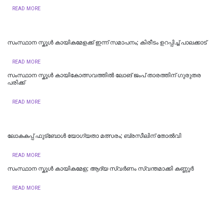
READ MORE
സംസ്ഥാന സ്കൂൾ കായികമേളക്ക് ഇന്ന് സമാപനം; കിരീടം ഉറപ്പിച്ച് പാലക്കാട്
READ MORE
സംസ്ഥാന സ്കൂൾ കായികോത്സവത്തിൽ ലോങ് ജംപ് താരത്തിന് ഗുരുതര
പരിക്ക്
READ MORE
ലോകകപ്പ് ഫുട്ബോൾ യോഗ്യതാ മത്സരം; ബ്രസീലിന് തോൽവി
READ MORE
സംസ്ഥാന സ്കൂൾ കായികമേള; ആദ്യ സ്വർണം സ്വന്തമാക്കി കണ്ണൂർ
READ MORE