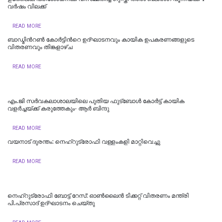
വർഷം വിലക്ക്
READ MORE
ബാഡ്മിന്‍റൺ കോർട്ടിന്‍റെ ഉദ്ഘാടനവും കായിക ഉപകരണങ്ങളുടെ
വിതരണവും തിങ്കളാഴ്ച
READ MORE
എം.ജി സര്‍വകലാശാലയിലെ പുതിയ ഫുട്ബോള്‍ കോര്‍ട്ട് കായിക
വളര്‍ച്ചയ്ക്ക് കരുത്തേകും- ആര്‍ ബിന്ദു
READ MORE
വയനാട് ദുരന്തം: നെഹ്റുട്രോഫി വള്ളംകളി മാറ്റിവെച്ചു
READ MORE
നെഹ്‌റുട്രോഫി ബോട്ട് റേസ്: ഓൺലൈൻ ടിക്കറ്റ് വിതരണം മന്ത്രി
പി.പ്രസാദ് ഉദ്ഘാടനം ചെയ്തു