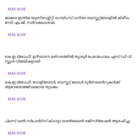
READ MORE
ഖേലോ ഇന്ത്യ യൂണിവേഴ്സിറ്റി ഗെയിംസ് വനിതാ ബാസ്ക്കറ്റ്ബോളില്‍ കിരീടം
നേടി എം.ജി. സര്‍വകലാശാല
READ MORE
കെ ഇ ട്രോഫി: ഉദ്ഘാടന മത്സരത്തിൽ തൃശൂർ പേരാമംഗലം എസ് ഡി വി
സ്കൂൾ വിജയികളായി
READ MORE
കെ.ഇ.ട്രോഫി: വോളിബോൾ, ബാസ്കറ്റ് ബോൾ ടൂർണമെന്‍റുകള്‍ക്ക്
ആവേശോജ്ജ്വലമായ തുടക്കം
READ MORE
പ്ലസ് വണ്‍ സ്‌പോര്‍ട്സ് ക്വാട്ടാ ഓണ്‍ലൈന്‍ രജിസ്‌ട്രേഷന്‍ ആരംഭിച്ചു
READ MORE