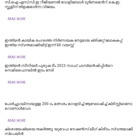
സി.ഐ.എസ്.സി.ഇ റീജിയണല്‍ വോളിബോള്‍ ടൂര്‍ണമെന്‍റ്: കെ.ഇ.
സ്കൂളിന് തിളക്കമാര്‍ന്ന വിജയം
READ MORE
ഇന്ത്യന്‍ കായിക രംഗത്തെ നിര്‍ണായക നേട്ടമായ ക്രിക്കറ്റ് ലോകകപ്പ്
ഇന്ത്യ സ്വന്തമാക്കിയിട്ട് ഇന്ന് 40 വയസ്സ്
READ MORE
ഇന്ത്യൻ സീനിയര്‍ പുരുഷ ടീം 2023 സാഫ് ചാമ്പ്യൻഷിപ്പിന്‍റെ
സെമിഫൈനലില്‍ ഇടം നേടി
READ MORE
പോ​ർ​ച്ചു​ഗ​ലി​നാ​യു​ള്ള 200-ാം മ​ത്സ​രം ഗോ​ള​ടി​ച്ച് ആ​ഘോ​ഷി​ച്ച് ക്രി​സ്റ്റ്യാ​നോ
റൊ​ണാ​ൾ​ഡോ
READ MORE
ക്രൊ​യേ​ഷ്യ​യെ ത​ക​ർ​ത്തു; യു​വേ​ഫ നേ​ഷ​ണ്‍​സ് ലീ​ഗ് കി​രീ​ടം സ്വ​ന്ത​മാ​ക്കി
സ്പെ​യി​ൻ