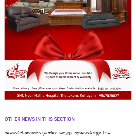
OTHER NEWS IN THIS SECTION
മലബാറിൽ അന്താരാഷ്ട്ര നിലവാരമുള്ള ഫുട്ബോൾ സ്റ്റേഡിയം