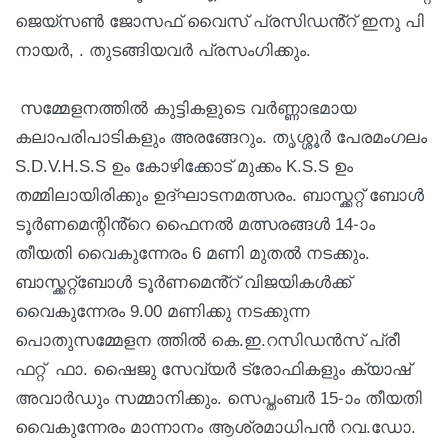
ജെയ്‌സൺ ജോസഫ് വൈസ് പ്രസിഡൻ്റ് ഇനു പി
നായർ, . തുടങ്ങിയവർ പ്രസംഗിക്കും.
സമ്മേളനത്തിൽ കുട്ടികളുടെ വർണ്ണാഭമായ
കലാപരിപാടികളും അരങ്ങേറും. തൃശ്ശൂർ പേരമംഗലം
S.D.V.H.S.S ഉം കോഴിക്കോട് മുക്കം K.S.S ഉം
തമ്മിലായിരിക്കും ഉദ്ഘാടനമത്സരം. ബാസ്ക്കറ്റ് ബോൾ
ടൂർണമെന്റിൻ്റെ ഫൈനൽ മത്സരങ്ങൾ 14-ാം
തീയതി വൈകുന്നേരം 6 മണി മുതൽ നടക്കും.
ബാസ്ക്കറ്റ്ബോൾ ടൂർണമെൻ്റ് വിജയികൾക്ക്
വൈകുന്നേരം 9.00 മണിക്കു നടക്കുന്ന
പൊതുസമ്മേളന ത്തിൽ കെ.ഇ.റസിഡൻസ് പ്രീ
ഫറ്റ് ഫാ. ഷൈജു സേവ്യർ ട്രോഫികളും ക്യാഷ്
അവാർഡും സമ്മാനിക്കും. സെപ്തംബർ 15-ാം തീയതി
വൈകുന്നേരം മാന്നാനം ആശ്രമാധിപൻ റവ.ഡോ.