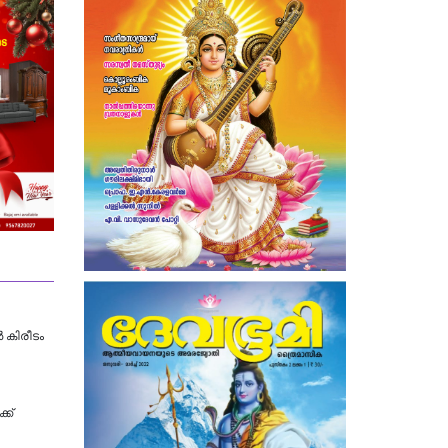
‍ കിരീടം
ക്