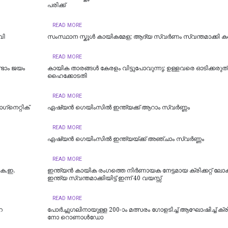
പരിക്ക്
READ MORE
വി
സംസ്ഥാന സ്കൂൾ കായികമേള; ആദ്യ സ്വർണം സ്വന്തമാക്കി കണ
READ MORE
്ടാം ജയം
കായിക താരങ്ങള്‍ കേരളം വിട്ടുപോവുന്നു; ഉള്ളവരെ ഓടിക്കരുത് 
ഹൈക്കോടതി
READ MORE
ഗ്‌നെറ്റിക്
ഏഷ്യൻ ഗെയിംസില്‍ ഇന്ത്യക്ക് ആറാം സ്വര്‍ണ്ണം
READ MORE
ഏഷ്യന്‍ ഗെയിംസില്‍ ഇന്ത്യയ്ക്ക് അഞ്ചാം സ്വര്‍ണ്ണം
READ MORE
കെ.ഇ.
ഇന്ത്യന്‍ കായിക രംഗത്തെ നിര്‍ണായക നേട്ടമായ ക്രിക്കറ്റ് ലോക
ഇന്ത്യ സ്വന്തമാക്കിയിട്ട് ഇന്ന് 40 വയസ്സ്
READ MORE
െ
പോ​ർ​ച്ചു​ഗ​ലി​നാ​യു​ള്ള 200-ാം മ​ത്സ​രം ഗോ​ള​ടി​ച്ച് ആ​ഘോ​ഷി​ച്ച് ക്രി​സ
നോ റൊ​ണാ​ൾ​ഡോ