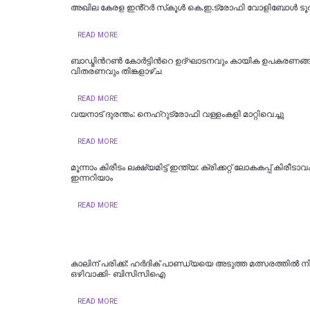
അഖില കേരള ഇൻ്റർ സ്‌കൂൾ കെ.ഇ.ട്രോഫി വോളിബോൾ ടൂർ
READ MORE
ബാഡ്മിന്‍റൺ കോർട്ടിന്‍റെ ഉദ്ഘാടനവും കായിക ഉപകരണങ്
വിതരണവും തിങ്കളാഴ്ച
READ MORE
വയനാട് ദുരന്തം: നെഹ്റുട്രോഫി വള്ളംകളി മാറ്റിവെച്ചു
READ MORE
മൂന്നാം കിരീടം ലക്ഷ്യമിട്ട് ഇന്ത്യ: ക്രിക്കറ്റ് ലോകകപ്പ് കിരീ
ഇന്നറിയാം
READ MORE
കാലിന് പരിക്ക്: ഹര്‍ദിക് പാണ്ഡ്യയെ അടുത്ത മത്സരത്തില്‍ നിന
ഒഴിവാക്കി- ബിസിസിഐ
READ MORE