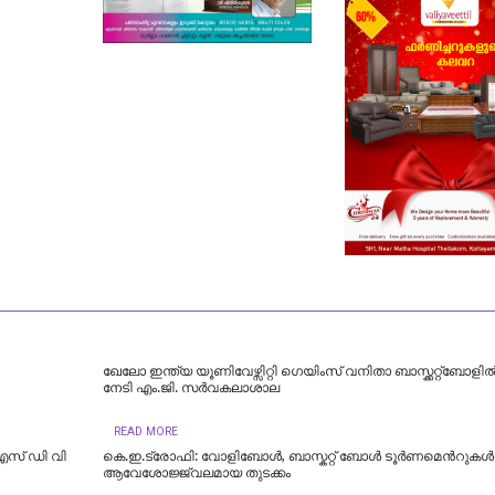
ഖേലോ ഇന്ത്യ യൂണിവേഴ്സിറ്റി ഗെയിംസ് വനിതാ ബാസ്ക്കറ്റ്ബോളില്
നേടി എം.ജി. സര്‍വകലാശാല
READ MORE
എസ് ഡി വി
കെ.ഇ.ട്രോഫി: വോളിബോൾ, ബാസ്കറ്റ് ബോൾ ടൂർണമെന്‍റുകള്‍ക്
ആവേശോജ്ജ്വലമായ തുടക്കം