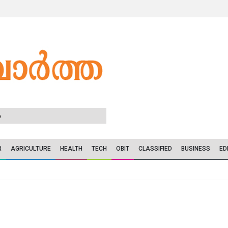
6
R
AGRICULTURE
HEALTH
TECH
OBIT
CLASSIFIED
BUSINESS
ED