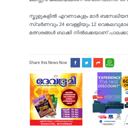
സ്കൂളുകളിൽ എറണാകുളം മാർ ബസേലിയസി
സ്വർണവും 24 വെള്ളിയും 12 വെങ്കലവുമാണ്
മത്സരങ്ങൾ ബാക്കി നിൽക്കെയാണ് പാലക്കാട് ക
Share this News Now: