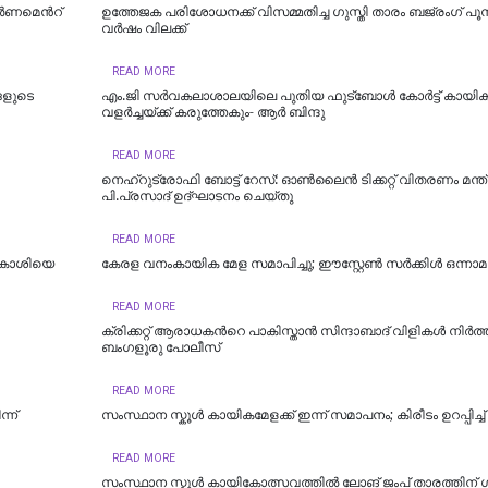
ണമെന്‍റ്
ഉത്തേജക പരിശോധനക്ക് വിസമ്മതിച്ച ഗുസ്തി താരം ബജ്രംഗ് പൂനി
വർഷം വിലക്ക്
READ MORE
ങളുടെ
എം.ജി സര്‍വകലാശാലയിലെ പുതിയ ഫുട്ബോള്‍ കോര്‍ട്ട് കായി
വളര്‍ച്ചയ്ക്ക് കരുത്തേകും- ആര്‍ ബിന്ദു
READ MORE
നെഹ്‌റുട്രോഫി ബോട്ട് റേസ്: ഓൺലൈൻ ടിക്കറ്റ് വിതരണം മന്ത്
പി.പ്രസാദ് ഉദ്ഘാടനം ചെയ്തു
READ MORE
ടാവകാശിയെ
കേരള വനംകായിക മേള സമാപിച്ചു; ഈസ്റ്റേൺ സർക്കിൾ ഒന്നാമ
READ MORE
ക്രിക്കറ്റ് ആരാധകന്‍റെ പാകിസ്താന്‍ സിന്ദാബാദ് വിളികള്‍ നിര്‍ത്തി
ബംഗളൂരു പോലീസ്
READ MORE
്ന്
സംസ്ഥാന സ്കൂൾ കായികമേളക്ക് ഇന്ന് സമാപനം; കിരീടം ഉറപ്പിച്ച് 
READ MORE
സംസ്ഥാന സ്കൂൾ കായികോത്സവത്തിൽ ലോങ് ജംപ് താരത്തിന് 