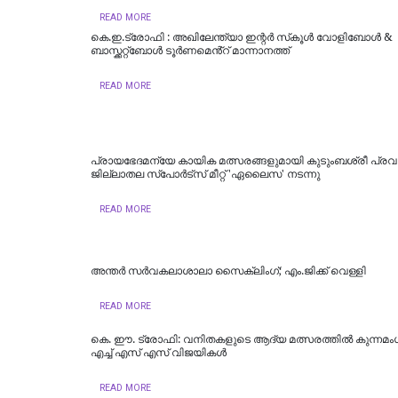
READ MORE
കെ.ഇ.ട്രോഫി : അഖിലേന്ത്യാ ഇന്റർ സ്‌കൂൾ വോളിബോൾ &
ബാസ്ക്കറ്റ്ബോൾ ടൂർണമെൻ്റ് മാന്നാനത്ത്
READ MORE
പ്രായഭേദമന്യേ കായിക മത്സരങ്ങളുമായി കുടുംബശ്രീ പ്രവ
ജില്ലാതല സ്‌പോർട്സ് മീറ്റ് 'ഏലൈസ' നടന്നു
READ MORE
അന്തര്‍ സര്‍വകലാശാലാ സൈക്ലിംഗ്; എം.ജിക്ക് വെള്ളി
READ MORE
കെ. ഈ. ട്രോഫി: വനിതകളുടെ ആദ്യ മത്സരത്തിൽ കുന്നമ
എച്ച് എസ് എസ് വിജയികൾ
READ MORE