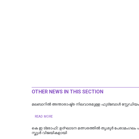
OTHER NEWS IN THIS SECTION
മലബാറിൽ അന്താരാഷ്ട്ര നിലവാരമുള്ള ഫുട്ബോൾ സ്റ്റേഡിയം
READ MORE
കെ ഇ ട്രോഫി: ഉദ്ഘാടന മത്സരത്തിൽ തൃശൂർ പേരാമംഗലം 
സ്കൂൾ വിജയികളായി