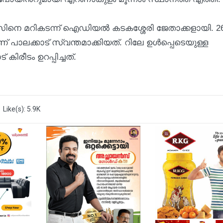
നെ മറികടന്ന് ഐഡിയൽ കടകശ്ശേരി ജേതാക്കളായി. 2
 പാലക്കാട് സ്വന്തമാക്കിയത്. റിലേ ഉൾപ്പെടെയുള്ള
ിരീടം ഉറപ്പിച്ചത്.
Like(s): 5.9K