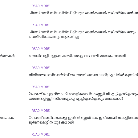
READ MORE
പ്ലസ് വണ്‍ സ്‌പോര്‍ട്സ് ക്വാട്ടാ ഓണ്‍ലൈന്‍ രജിസ്‌ട്രേഷന്‍ ആ
READ MORE
പ്ലസ് വൺ സ്‌പോർട്‌സ് ക്വാട്ടാ ഓൺലൈൻ രജിസ്‌ട്രേഷനും
വെരിഫിക്കേഷനും ആരംഭിച്ചു
READ MORE
ർത്തകർ;
തൊഴിലാളികളുടെ കായികമേള; വടംവലി മത്സരം നടത്തി
READ MORE
ജില്ലാതല സ്പോർട്‌സ് അക്കാദമി സെലക്ഷൻ; ഏപ്രിൽ മൂന്നിന്
READ MORE
24-ാമത് കെഇ ട്രോഫി വോളിബോൾ: കണ്ണൂർ ജിഎച്ച്എസ്എസും
വരന്തരപ്പിള്ളി സിജെഎംഎ എച്ച്എസ്എസും ജേതാക്കൾ
READ MORE
ംഗലം കെ
24-ാമത് അഖില കേരള ഇന്‍റർ സ്കൂൾ കെ ഇ ട്രോഫി വോളിബ
ടൂർണമെന്റിന് തുടക്കമായി
READ MORE