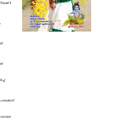
യക്ക് 4
ക
രി
ത്
ച്ച്
പാലക്കാട്
ഗുരുതര