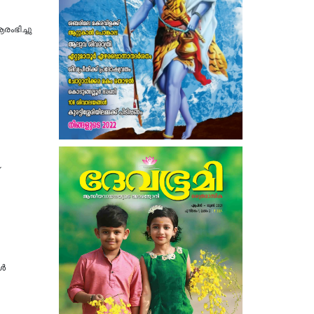
രംഭിച്ചു
ോൾ