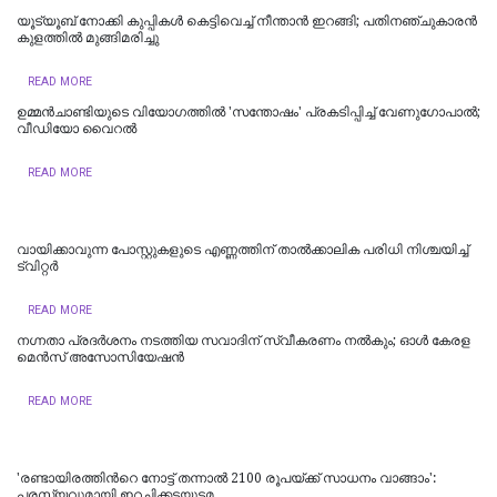
യൂട്യൂബ് നോക്കി കുപ്പികൾ കെട്ടിവെച്ച് നീന്താൻ ഇറങ്ങി; പതിനഞ്ചുകാരൻ
കുളത്തിൽ മുങ്ങിമരിച്ചു
READ MORE
ഉമ്മന്‍ചാണ്ടിയുടെ വിയോഗത്തില്‍ 'സന്തോഷം' പ്രകടിപ്പിച്ച് വേണുഗോപാല്‍;
വീ‍ഡിയോ വൈറല്‍
READ MORE
വാ​യി​ക്കാ​വു​ന്ന പോ​സ്റ്റു​ക​ളു​ടെ എ​ണ്ണ​ത്തി​ന് താ​ൽ​ക്കാ​ലി​ക പ​രി​ധി നി​ശ്ച​യി​ച്ച്
ട്വിറ്റർ
READ MORE
നഗ്നതാ പ്രദര്‍ശനം നടത്തിയ സവാദിന് സ്വീകരണം നല്‍കും; ഓൾ കേരള
മെൻസ് അസോസിയേഷൻ
READ MORE
'രണ്ടായിരത്തിന്‍റെ നോട്ട് തന്നാൽ 2100 രൂപയ്‍ക്ക് സാധനം വാങ്ങാം':
പരസ്യവുമായി ഇറച്ചിക്കടയുടമ