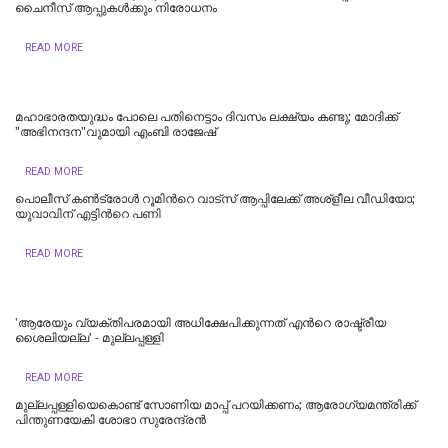
ചൈനീസ് ആപ്പുകള്‍ക്കും നിരോധനം
READ MORE
മഹാഭാരതയുദ്ധം പോലെ പതിനെട്ടാം ദിവസം ലക്ഷ്യം കണ്ടു; മോദിക്ക്
"അഭിനന്ദന"വുമായി എംബി രാജേഷ്
READ MORE
പൊലീസ് കണ്‍ട്രോള്‍ റൂമിന്‍റെ വാട്‌സ്‌ ആപ്പിലേക്ക് അശ്‌ളീല വീഡിയോ;
യുവാവിന് എട്ടിന്‍റെ പണി
READ MORE
'ആരേയും വ്യക്തിപരമായി അധിക്ഷേപിക്കുന്നത് എന്‍റെ രാഷ്ട്രീയ
ശൈലിയല്ല' - മുല്ലപ്പള്ളി
READ MORE
മുല്ലപ്പള്ളിയെകൊണ്ട് സോണിയ മാപ്പ് പറയിക്കണം; ആരോഗ്യമന്ത്രിക്ക്
പിന്തുണയേകി ശോഭാ സുരേന്ദ്രന്‍