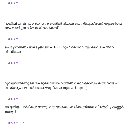
READ MORE
'യതീഷ് ചന്ദ്ര ഫാൻസെ'ന്ന പേരിൽ വ്യാജ ഫേസ്ബുക്ക് പേജ്; യുവതിയെ
അപമാനിച്ചയാൾക്കെതിരെ കേസ്
READ MORE
പെരുനാളില്‍ പങ്കെടുക്കണോ? 1000 രുപ: വൈറലായി വൈദികന്‍റെ
വീഡിയോ
READ MORE
മുഖ്യമന്ത്രിയുടെ മകളുടെ വിവാഹത്തില്‍ കൊലക്കേസ് പ്രതി; സന്ദീപ്
വാര്യരും അനില്‍ അക്കരയും 'കൊമ്പുകോർക്കുന്നു'
READ MORE
രാഷ്ട്രീയ പാർട്ടികള്‍ സാമൂഹ്യ അകലം പാലിക്കുന്നില്ല; വിമർശിച്ച് കണ്ണൂർ
കളക്ടർ
READ MORE