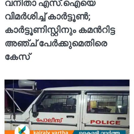
വനിതാ എസ്.ഐയെ
വിമർശിച്ച് കാർട്ടൂണ്‍;
കാർട്ടൂണിസ്റ്റിനും കമന്‍റിട്ട
അഞ്ച് പേർക്കുമെതിരെ
കേസ്