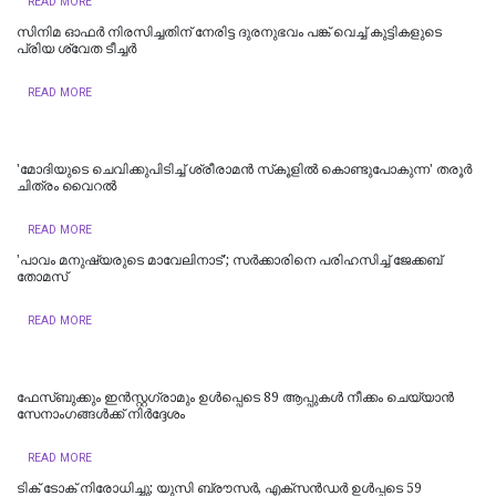
READ MORE
സിനിമ ഓഫര്‍ നിരസിച്ചതിന് നേരിട്ട ദുരനുഭവം പങ്ക് വെച്ച് കുട്ടികളുടെ
പ്രിയ ശ്വേത ടീച്ചര്‍
READ MORE
'മോദിയുടെ ചെവിക്കുപിടിച്ച്‌​ ശ്രീരാമന്‍ സ്​കൂളില്‍ കൊണ്ടുപോകുന്ന' തരൂര്‍
ചിത്രം വൈറല്‍
READ MORE
'പാവം മനുഷ്യരുടെ മാവേലിനാട്'; സർക്കാരിനെ പരിഹസിച്ച് ജേക്കബ്
തോമസ്
READ MORE
ഫേസ്ബുക്കും ഇന്‍സ്റ്റഗ്രാമും ഉള്‍പ്പെടെ 89 ആപ്പുകള്‍ നീക്കം ചെയ്യാന്‍
സേനാംഗങ്ങള്‍ക്ക് നിര്‍ദ്ദേശം
READ MORE
ടിക് ടോക് നിരോധിച്ചു; യുസി ബ്രൗസര്‍, എക്‌സന്‍ഡര്‍ ഉള്‍പ്പടെ 59