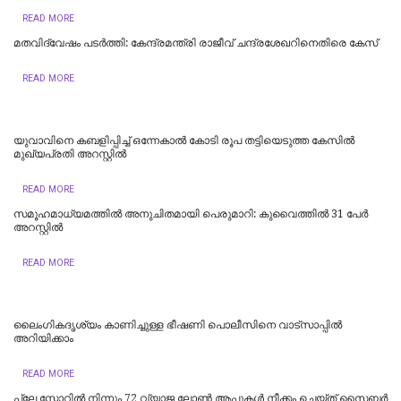
READ MORE
മതവിദ്വേഷം പടര്‍ത്തി: കേന്ദ്രമന്ത്രി രാജീവ് ചന്ദ്രശേഖറിനെതിരെ കേസ്
READ MORE
യുവാവിനെ കബളിപ്പിച്ച് ഒന്നേകാൽ കോടി രൂപ തട്ടിയെടുത്ത കേസിൽ
മുഖ്യപ്രതി അറസ്റ്റിൽ
READ MORE
സമൂഹമാധ്യമത്തില്‍ അനുചിതമായി പെരുമാറി: കുവൈത്തില്‍ 31 പേര്‍
അറസ്റ്റില്‍
READ MORE
ലൈംഗികദൃശ്യം കാണിച്ചുള്ള ഭീഷണി പൊലീസിനെ വാട്‌സാപ്പില്‍
അറിയിക്കാം
READ MORE
പ്ലേ സ്റ്റോറില്‍ നിന്നും 72 വ്യാജ ലോണ്‍ ആപ്പുകള്‍ നീക്കം ചെയ്ത് സൈബര്‍