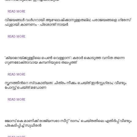
READ MORE
വിജയങ്ങൾ വൾഗറായി ആഘോഷിക്കാനുള്ളതല്ല; പരാജയങ്ങളെ ഗ്രേസ്
ഫുളായി കാണണം - പ്രശാന്ത് നായർ
READ MORE
'ക്യാമറയ്ക്കുള്ളിലെ പെൺ വെള്ളാന': കരാർ കൊടുത്ത വനിത തന്നെ
ഗുണഭോക്താവായ കമ്പനിയുടെ തലപ്പത്ത്
READ MORE
സ്തനത്തിന്‍റെ സ്വകാര്യത: ചിത്രം നീക്കം ചെയ്ത് ഇൻസ്റ്റഗ്രാം; വീണ്ടും
പോസ്റ്റ് ചെയ്ത് മഡോണ
READ MORE
ജോസ് കെ മാണിക്ക് രാജ്യസഭാ സീറ്റ് 'ദാനം' ചെയ്തതിലെ എതിര്‍പ്പ് വീണ്ടും
പ്രകടിപ്പിച്ച് സുധീരന്‍