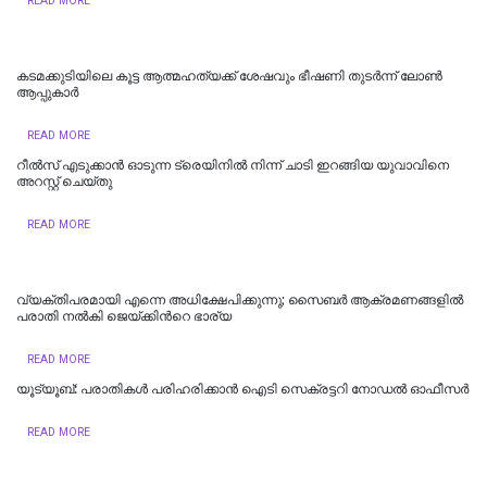
READ MORE
കടമക്കുടിയിലെ കൂട്ട ആത്മഹത്യക്ക് ശേഷവും ഭീഷണി തുടർന്ന് ലോൺ
ആപ്പുകാര്‍
READ MORE
റീല്‍സ് എടുക്കാൻ ഓടുന്ന ട്രെയിനിൽ നിന്ന് ചാടി ഇറങ്ങിയ യുവാവിനെ
അറസ്റ്റ് ചെയ്തു
READ MORE
വ്യക്തിപരമായി എന്നെ അധിക്ഷേപിക്കുന്നു; സൈബർ ആക്രമണങ്ങളിൽ
പരാതി നൽകി ജെയ്ക്കിന്‍റെ ഭാര്യ
READ MORE
യൂട്യൂബ്: പരാതികള്‍ പരിഹരിക്കാന്‍ ഐടി സെക്രട്ടറി നോഡല്‍ ഓഫീസര്‍
READ MORE