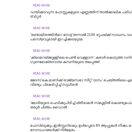
READ MORE
വാ​യി​ക്കാ​വു​ന്ന പോ​സ്റ്റു​ക​ളു​ടെ എ​ണ്ണ​ത്തി​ന് താ​ൽ​ക്കാ​ലി​ക പ​രി​ധി 
ട്വിറ്റർ
READ MORE
'രണ്ടായിരത്തിന്‍റെ നോട്ട് തന്നാൽ 2100 രൂപയ്‍ക്ക് സാധനം വാങ
പരസ്യവുമായി ഇറച്ചിക്കടയുടമ
READ MORE
'ക്യാമറയ്ക്കുള്ളിലെ പെൺ വെള്ളാന': കരാർ കൊടുത്ത വനി
ഗുണഭോക്താവായ കമ്പനിയുടെ തലപ്പത്ത്
READ MORE
ജോസ് കെ മാണിക്ക് രാജ്യസഭാ സീറ്റ് 'ദാനം' ചെയ്തതിലെ എതിര്
വീണ്ടും പ്രകടിപ്പിച്ച് സുധീരന്‍
READ MORE
'മോദിയുടെ ചെവിക്കുപിടിച്ച്‌​ ശ്രീരാമന്‍ സ്​കൂളില്‍ കൊണ്ടുപോ
തരൂര്‍ ചിത്രം വൈറല്‍
READ MORE
ഫേസ്ബുക്കും ഇന്‍സ്റ്റഗ്രാമും ഉള്‍പ്പെടെ 89 ആപ്പുകള്‍ നീക്കം 
സേനാംഗങ്ങള്‍ക്ക് നിര്‍ദ്ദേശം