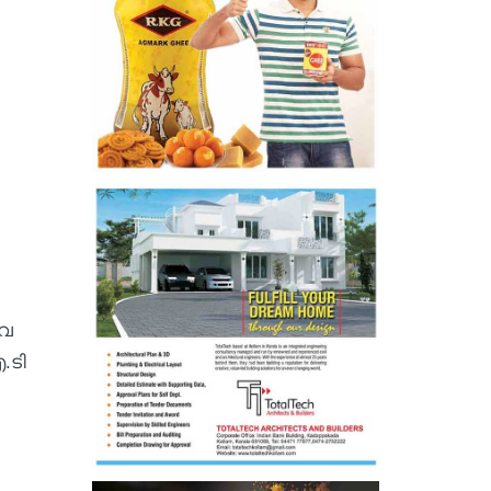
അവ
.ടി