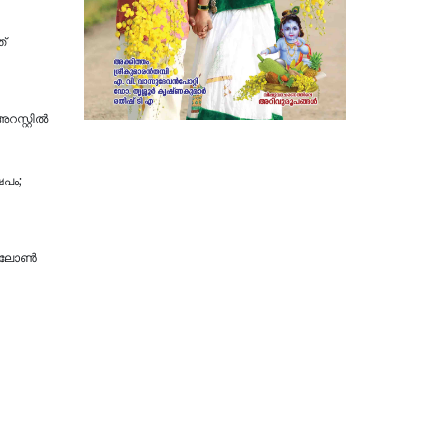
ത്
സ്റ്റിൽ
പം;
ന് ലോൺ