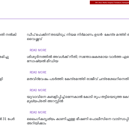
രാതി നൽകി
ഡീപ് ഫേക്കിന് തടയിടും; നിയമ നിർമാണം ഉടന്‍- കേന്ദ്ര മന്ത്രി
വൈഷ്ണവ്
READ MORE
ിച്ചു
ശിശുദിനത്തില്‍ അവള്‍ക്ക് നീതി; സന്തോഷകരമായ വാര്‍ത്ത ഏറ്റ
സോഷ്യല്‍ മീഡിയ
READ MORE
ളി
മതവിദ്വേഷം പടര്‍ത്തി: കേന്ദ്രമന്ത്രി രാജീവ് ചന്ദ്രശേഖറിനെ
READ MORE
യുവാവിനെ കബളിപ്പിച്ച് ഒന്നേകാൽ കോടി രൂപ തട്ടിയെടുത്ത ക
മുഖ്യപ്രതി അറസ്റ്റിൽ
READ MORE
31 പേര്‍
ലൈംഗികദൃശ്യം കാണിച്ചുള്ള ഭീഷണി പൊലീസിനെ വാട്‌സാപ്പില
അറിയിക്കാം