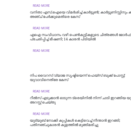
READ MORE
വനിതാ എസ്.ഐയെ വിമർശിച്ച് കാർട്ടൂണ്‍; കാർട്ടൂണിസ്റ്റിനും കമന
അഞ്ച് പേർക്കുമെതിരെ കേസ്
READ MORE
എഐ സംവിധാനം വഴി പെണ്‍കുട്ടികളുടെ ചിത്രങ്ങള്‍ മോര്‍ഫ
പ്രചരിപ്പിച്ച് ഭീഷണി; 14 കാരന്‍ പിടിയില്‍
READ MORE
നിപ വൈറസ് വ്യാജ സൃഷ്ടിയെന്ന് ഫെയ്സ് ബുക്ക് പോസ്റ്റ്;
യുവാവിനെതിരേ കേസ്
READ MORE
റീല്‍സ് എടുക്കാൻ ഓടുന്ന ട്രെയിനിൽ നിന്ന് ചാടി ഇറങ്ങിയ
അറസ്റ്റ് ചെയ്തു
READ MORE
യൂട്യൂബ് നോക്കി കുപ്പികൾ കെട്ടിവെച്ച് നീന്താൻ ഇറങ്ങി;
പതിനഞ്ചുകാരൻ കുളത്തിൽ മുങ്ങിമരിച്ചു