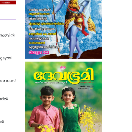
 അശ്വിനി
െടുത്ത്
തിരെ കേസ്
േസിൽ
്‍