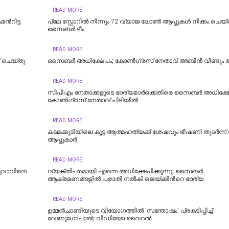
READ MORE
്‍റിട്ട
പ്ലേ സ്റ്റോറില്‍ നിന്നും 72 വ്യാജ ലോണ്‍ ആപ്പുകള്‍ നീക്കം ചെയ്
സൈബര്‍ ടീം
READ MORE
് ചെയ്തു
സൈബർ അധിക്ഷേപം; കോണ്‍ഗ്രസ് നേതാവ് അബിന്‍ വീണ്ടും അറ
READ MORE
സിപിഎം നേതാക്കളുടെ ഭാര്യമാർക്കെതിരെ സൈബർ അധിക്ഷേ
കോൺഗ്രസ് നേതാവ് പിടിയിൽ
READ MORE
കടമക്കുടിയിലെ കൂട്ട ആത്മഹത്യക്ക് ശേഷവും ഭീഷണി തുടർന്
ആപ്പുകാര്‍
READ MORE
 യുവാവിനെ
വ്യക്തിപരമായി എന്നെ അധിക്ഷേപിക്കുന്നു; സൈബർ
ആക്രമണങ്ങളിൽ പരാതി നൽകി ജെയ്ക്കിന്‍റെ ഭാര്യ
READ MORE
ഉമ്മന്‍ചാണ്ടിയുടെ വിയോഗത്തില്‍ 'സന്തോഷം' പ്രകടിപ്പിച്ച്
വേണുഗോപാല്‍; വീ‍ഡിയോ വൈറല്‍