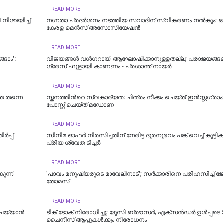
READ MORE
നി​ശ്ച​യി​ച്ച്
നഗ്നതാ പ്രദര്‍ശനം നടത്തിയ സവാദിന് സ്വീകരണം നല്‍കും;
കേരള മെൻസ് അസോസിയേഷൻ
READ MORE
്ങാം':
വിജയങ്ങൾ വൾഗറായി ആഘോഷിക്കാനുള്ളതല്ല; പരാജയങ്ങ
ഗ്രേസ് ഫുളായി കാണണം - പ്രശാന്ത് നായർ
READ MORE
ത തന്നെ
സ്തനത്തിന്‍റെ സ്വകാര്യത: ചിത്രം നീക്കം ചെയ്ത് ഇൻസ്റ്റഗ്രാം;
പോസ്റ്റ് ചെയ്ത് മഡോണ
READ MORE
‍പ്പ്
സിനിമ ഓഫര്‍ നിരസിച്ചതിന് നേരിട്ട ദുരനുഭവം പങ്ക് വെച്ച് കുട്ടി
പ്രിയ ശ്വേത ടീച്ചര്‍
READ MORE
കുന്ന'
'പാവം മനുഷ്യരുടെ മാവേലിനാട്'; സർക്കാരിനെ പരിഹസിച്ച് ജേ
തോമസ്
READ MORE
ചെയ്യാന്‍
ടിക് ടോക് നിരോധിച്ചു; യുസി ബ്രൗസര്‍, എക്‌സന്‍ഡര്‍ ഉള്‍പ്പടെ 
ചൈനീസ് ആപ്പുകള്‍ക്കും നിരോധനം