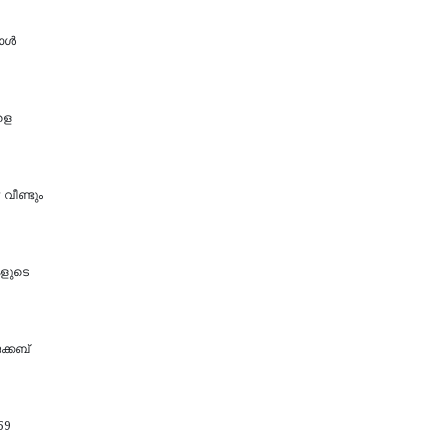
 ഓൾ
ളെ
 വീണ്ടും
കളുടെ
ക്കബ്
59