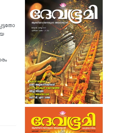
െട്ടതോ
ിയ
ാരം