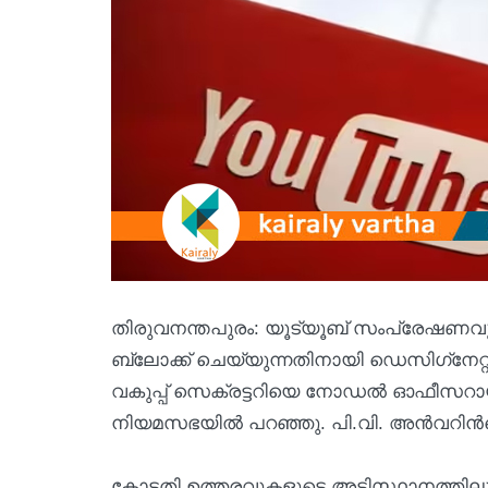
തിരുവനന്തപുരം: യൂട്യൂബ് സംപ്രേഷണവുമായ
ബ്ലോക്ക് ചെയ്യുന്നതിനായി ഡെസിഗ്‌നേറ്
വകുപ്പ് സെക്രട്ടറിയെ നോഡല്‍ ഓഫീസറായി 
നിയമസഭയിൽ പറഞ്ഞു. പി.വി. അന്‍വറിന്‍റ
കോടതി ഉത്തരവുകളുടെ അടിസ്ഥാനത്തിലും 