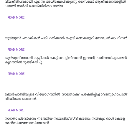
വ്യക്തിപരമായി എന്നെ അധിക്ഷേപിക്കുന്നു; സൈബർ ആക്രമണങ്ങളിൽ
പരാതി നൽകി ജെയ്ക്കിന്‍റെ ഭാര്യ
READ MORE
യൂട്യൂബ്: പരാതികള്‍ പരിഹരിക്കാന്‍ ഐടി സെക്രട്ടറി നോഡല്‍ ഓഫീസര്‍
READ MORE
യൂട്യൂബ് നോക്കി കുപ്പികൾ കെട്ടിവെച്ച് നീന്താൻ ഇറങ്ങി; പതിനഞ്ചുകാരൻ
കുളത്തിൽ മുങ്ങിമരിച്ചു
READ MORE
ഉമ്മന്‍ചാണ്ടിയുടെ വിയോഗത്തില്‍ 'സന്തോഷം' പ്രകടിപ്പിച്ച് വേണുഗോപാല്‍;
വീ‍ഡിയോ വൈറല്‍
READ MORE
നഗ്നതാ പ്രദര്‍ശനം നടത്തിയ സവാദിന് സ്വീകരണം നല്‍കും; ഓൾ കേരള
മെൻസ് അസോസിയേഷൻ