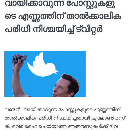
വാ​യി​ക്കാ​വു​ന്ന പോ​സ്റ്റു​ക​ളു​
ടെ എ​ണ്ണ​ത്തി​ന് താ​ൽ​ക്കാ​ലി​ക
പ​രി​ധി നി​ശ്ച​യി​ച്ച് ട്വിറ്റർ
ല​ണ്ട​ൻ: വാ​യി​ക്കാ​വു​ന്ന പോ​സ്റ്റു​ക​ളു​ടെ എ​ണ്ണ​ത്തി​ന്
താ​ൽ​ക്കാ​ലി​ക പ​രി​ധി നി​ശ്ച​യി​ച്ച​താ​യി എ​ലോ​ൺ മ​സ്‌​
ക്. വെ​രി​ഫൈ ചെ​യ്യാ​ത്ത അ​ക്കൗ​ണ്ടു​ക​ൾ​ക്ക് ദി​വ​