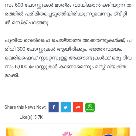
സം 600 പോ​സ്റ്റു​ക​ൾ മാ​ത്രം വാ​യി​ക്കാ​ൻ ക​ഴി​യു​ന്ന ത​
ര​ത്തി​ൽ പ​രി​മി​ത​പ്പെ​ടു​ത്തി​യി​രി​ക്കു​ന്നു​വെ​ന്നും ട്വീ​റ്റി​
ൽ മ​സ്‌​ക് പ​റ​ഞ്ഞു.
പു​തി​യ വെ​രി​ഫൈ ചെ​യ്യാ​ത്ത അ​ക്കൗ​ണ്ടു​ക​ൾ​ക്ക്, പ​
രി​ധി 300 പോ​സ്റ്റു​ക​ൾ ആ​യി​രി​ക്കും. അ​തേ​സ​മ​യം,
വെ​രി​ഫൈ​ഡ് സ്റ്റാ​റ്റ​സു​ള്ള അ​ക്കൗ​ണ്ടു​ക​ൾ​ക്ക് ഒ​രു ദി​വ​
സം 6,000 പോ​സ്റ്റു​ക​ൾ കാ​ണാ​മെ​ന്നും മ​സ്ക് വ്യ​ക്ത​
മാ​ക്കി.
Share this News Now:
Like(s): 5.7K