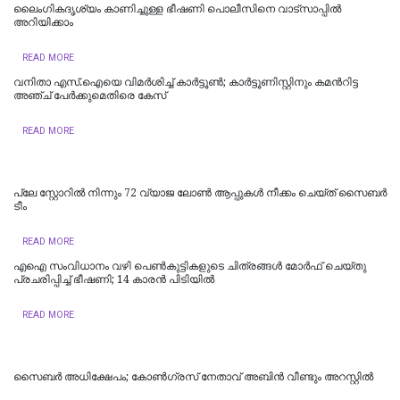
ലൈംഗികദൃശ്യം കാണിച്ചുള്ള ഭീഷണി പൊലീസിനെ വാട്‌സാപ്പില്‍
അറിയിക്കാം
READ MORE
വനിതാ എസ്.ഐയെ വിമർശിച്ച് കാർട്ടൂണ്‍; കാർട്ടൂണിസ്റ്റിനും കമന്‍റിട്ട
അഞ്ച് പേർക്കുമെതിരെ കേസ്
READ MORE
പ്ലേ സ്റ്റോറില്‍ നിന്നും 72 വ്യാജ ലോണ്‍ ആപ്പുകള്‍ നീക്കം ചെയ്ത് സൈബര്‍
ടീം
READ MORE
എഐ സംവിധാനം വഴി പെണ്‍കുട്ടികളുടെ ചിത്രങ്ങള്‍ മോര്‍ഫ് ചെയ്തു
പ്രചരിപ്പിച്ച് ഭീഷണി; 14 കാരന്‍ പിടിയില്‍
READ MORE
സൈബർ അധിക്ഷേപം; കോണ്‍ഗ്രസ് നേതാവ് അബിന്‍ വീണ്ടും അറസ്റ്റിൽ