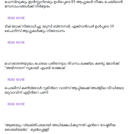
ഫേസ്ബുക്കും ഇന്‍സ്റ്റഗ്രാമും ഉള്‍പ്പെടെ 89 ആപ്പുകള്‍ നീക്കം ചെയ്യാന്‍
സേനാംഗങ്ങള്‍ക്ക് നിര്‍ദ്ദേശം
READ MORE
ടിക് ടോക് നിരോധിച്ചു; യുസി ബ്രൗസര്‍, എക്‌സന്‍ഡര്‍ ഉള്‍പ്പടെ 59
ചൈനീസ് ആപ്പുകള്‍ക്കും നിരോധനം
READ MORE
മഹാഭാരതയുദ്ധം പോലെ പതിനെട്ടാം ദിവസം ലക്ഷ്യം കണ്ടു; മോദിക്ക്
"അഭിനന്ദന"വുമായി എംബി രാജേഷ്
READ MORE
പൊലീസ് കണ്‍ട്രോള്‍ റൂമിന്‍റെ വാട്‌സ്‌ ആപ്പിലേക്ക് അശ്‌ളീല വീഡിയോ;
യുവാവിന് എട്ടിന്‍റെ പണി
READ MORE
'ആരേയും വ്യക്തിപരമായി അധിക്ഷേപിക്കുന്നത് എന്‍റെ രാഷ്ട്രീയ
ശൈലിയല്ല' - മുല്ലപ്പള്ളി