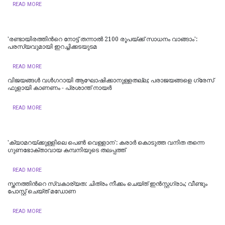
READ MORE
'രണ്ടായിരത്തിന്‍റെ നോട്ട് തന്നാൽ 2100 രൂപയ്‍ക്ക് സാധനം വാങ്ങാം':
പരസ്യവുമായി ഇറച്ചിക്കടയുടമ
READ MORE
വിജയങ്ങൾ വൾഗറായി ആഘോഷിക്കാനുള്ളതല്ല; പരാജയങ്ങളെ ഗ്രേസ്
ഫുളായി കാണണം - പ്രശാന്ത് നായർ
READ MORE
'ക്യാമറയ്ക്കുള്ളിലെ പെൺ വെള്ളാന': കരാർ കൊടുത്ത വനിത തന്നെ
ഗുണഭോക്താവായ കമ്പനിയുടെ തലപ്പത്ത്
READ MORE
സ്തനത്തിന്‍റെ സ്വകാര്യത: ചിത്രം നീക്കം ചെയ്ത് ഇൻസ്റ്റഗ്രാം; വീണ്ടും
പോസ്റ്റ് ചെയ്ത് മഡോണ
READ MORE