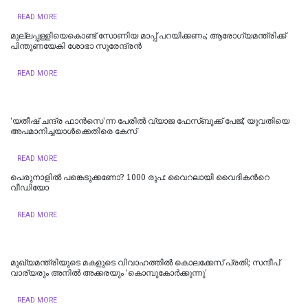
READ MORE
മുല്ലപ്പള്ളിയെകൊണ്ട് സോണിയ മാപ്പ് പറയിക്കണം; ആരോഗ്യമന്ത്രിക്ക്
പിന്തുണയേകി ശോഭാ സുരേന്ദ്രന്‍
READ MORE
'യതീഷ് ചന്ദ്ര ഫാൻസെ'ന്ന പേരിൽ വ്യാജ ഫേസ്ബുക്ക് പേജ്; യുവതിയെ
അപമാനിച്ചയാൾക്കെതിരെ കേസ്
READ MORE
പെരുനാളില്‍ പങ്കെടുക്കണോ? 1000 രുപ: വൈറലായി വൈദികന്‍റെ
വീഡിയോ
READ MORE
മുഖ്യമന്ത്രിയുടെ മകളുടെ വിവാഹത്തില്‍ കൊലക്കേസ് പ്രതി; സന്ദീപ്
വാര്യരും അനില്‍ അക്കരയും 'കൊമ്പുകോർക്കുന്നു'
READ MORE