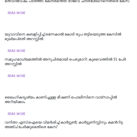
മതവിദ്വേഷം പടര്‍ത്തി: കേന്ദ്രമന്ത്രി രാജീവ് ചന്ദ്രശേഖറിനെതിരെ കേസ്
READ MORE
യുവാവിനെ കബളിപ്പിച്ച് ഒന്നേകാൽ കോടി രൂപ തട്ടിയെടുത്ത കേസിൽ
മുഖ്യപ്രതി അറസ്റ്റിൽ
READ MORE
സമൂഹമാധ്യമത്തില്‍ അനുചിതമായി പെരുമാറി: കുവൈത്തില്‍ 31 പേര്‍
അറസ്റ്റില്‍
READ MORE
ലൈംഗികദൃശ്യം കാണിച്ചുള്ള ഭീഷണി പൊലീസിനെ വാട്‌സാപ്പില്‍
അറിയിക്കാം
READ MORE
വനിതാ എസ്.ഐയെ വിമർശിച്ച് കാർട്ടൂണ്‍; കാർട്ടൂണിസ്റ്റിനും കമന്‍റിട്ട
അഞ്ച് പേർക്കുമെതിരെ കേസ്