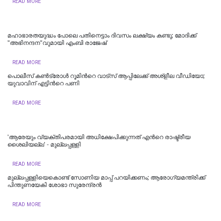
READ MORE
മഹാഭാരതയുദ്ധം പോലെ പതിനെട്ടാം ദിവസം ലക്ഷ്യം കണ്ടു; മോദിക്ക്
"അഭിനന്ദന"വുമായി എംബി രാജേഷ്
READ MORE
പൊലീസ് കണ്‍ട്രോള്‍ റൂമിന്‍റെ വാട്‌സ്‌ ആപ്പിലേക്ക് അശ്‌ളീല വീഡിയോ;
യുവാവിന് എട്ടിന്‍റെ പണി
READ MORE
'ആരേയും വ്യക്തിപരമായി അധിക്ഷേപിക്കുന്നത് എന്‍റെ രാഷ്ട്രീയ
ശൈലിയല്ല' - മുല്ലപ്പള്ളി
READ MORE
മുല്ലപ്പള്ളിയെകൊണ്ട് സോണിയ മാപ്പ് പറയിക്കണം; ആരോഗ്യമന്ത്രിക്ക്
പിന്തുണയേകി ശോഭാ സുരേന്ദ്രന്‍
READ MORE