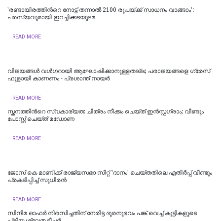
'രണ്ടായിരത്തിന്‍റെ നോട്ട് തന്നാൽ 2100 രൂപയ്‍ക്ക് സാധനം വാങ്ങാം':
പരസ്യവുമായി ഇറച്ചിക്കടയുടമ
READ MORE
വിജയങ്ങൾ വൾഗറായി ആഘോഷിക്കാനുള്ളതല്ല; പരാജയങ്ങളെ ഗ്രേസ്
ഫുളായി കാണണം - പ്രശാന്ത് നായർ
READ MORE
സ്തനത്തിന്‍റെ സ്വകാര്യത: ചിത്രം നീക്കം ചെയ്ത് ഇൻസ്റ്റഗ്രാം; വീണ്ടും
പോസ്റ്റ് ചെയ്ത് മഡോണ
READ MORE
ജോസ് കെ മാണിക്ക് രാജ്യസഭാ സീറ്റ് 'ദാനം' ചെയ്തതിലെ എതിര്‍പ്പ് വീണ്ടും
പ്രകടിപ്പിച്ച് സുധീരന്‍
READ MORE
സിനിമ ഓഫര്‍ നിരസിച്ചതിന് നേരിട്ട ദുരനുഭവം പങ്ക് വെച്ച് കുട്ടികളുടെ
പ്രിയ ശ്വേത ടീച്ചര്‍