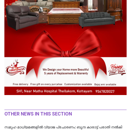
OTHER NEWS IN THIS SECTION
സമൂഹ മാധ്യമങ്ങളിൽ വ്യാജ പ്രചാരണം: ബൃന്ദ കാരാട്ട്‌ പരാതി നൽകി