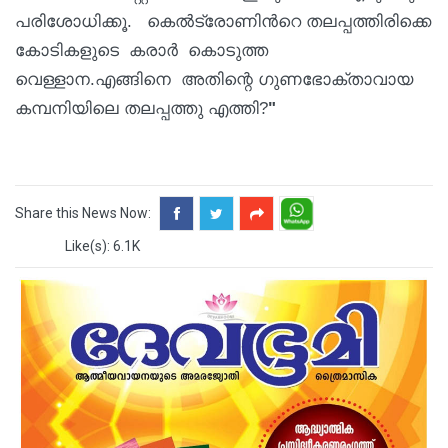
പരിശോധിക്കൂ. കെൽട്രോണിൻറെ തലപ്പത്തിരിക്കെ
കോടികളുടെ കരാർ കൊടുത്ത
വെള്ളാന.എങ്ങിനെ അതിന്റെ ഗുണഭോക്താവായ
കമ്പനിയിലെ തലപ്പത്തു എത്തി?
"
Share this News Now:
Like(s): 6.1K