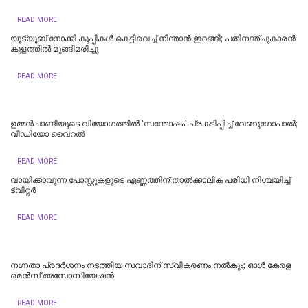
READ MORE
യൂട്യൂബ് നോക്കി കുപ്പികൾ കെട്ടിവെച്ച് നീന്താൻ ഇറങ്ങി; പതിനഞ്ചുകാരൻ
കുളത്തിൽ മുങ്ങിമരിച്ചു
READ MORE
ഉമ്മന്‍ചാണ്ടിയുടെ വിയോഗത്തില്‍ 'സന്തോഷം' പ്രകടിപ്പിച്ച് വേണുഗോപാല്‍;
വീ‍ഡിയോ വൈറല്‍
READ MORE
വാ​യി​ക്കാ​വു​ന്ന പോ​സ്റ്റു​ക​ളു​ടെ എ​ണ്ണ​ത്തി​ന് താ​ൽ​ക്കാ​ലി​ക പ​രി​ധി നി​ശ്ച​യി​ച്ച്
ട്വിറ്റർ
READ MORE
നഗ്നതാ പ്രദര്‍ശനം നടത്തിയ സവാദിന് സ്വീകരണം നല്‍കും; ഓൾ കേരള
മെൻസ് അസോസിയേഷൻ
READ MORE