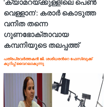
'ക്യാമറയ്ക്കുള്ളിലെ പെൺ
വെള്ളാന': കരാർ കൊടുത്ത
വനിത തന്നെ
ഗുണഭോക്താവായ
കമ്പനിയുടെ തലപ്പത്ത്
പത്രപ്രവര്‍ത്തകന്‍ ജി. ശശിധരന്‍റെ ഫേസ്ബുക്ക്
കുറിപ്പ് വൈറലാകുന്നു