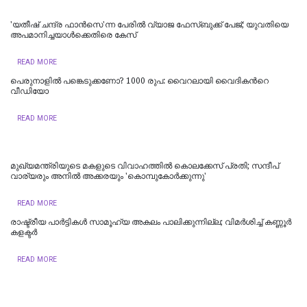
'യതീഷ് ചന്ദ്ര ഫാൻസെ'ന്ന പേരിൽ വ്യാജ ഫേസ്ബുക്ക് പേജ്; യുവതിയെ
അപമാനിച്ചയാൾക്കെതിരെ കേസ്
READ MORE
പെരുനാളില്‍ പങ്കെടുക്കണോ? 1000 രുപ: വൈറലായി വൈദികന്‍റെ
വീഡിയോ
READ MORE
മുഖ്യമന്ത്രിയുടെ മകളുടെ വിവാഹത്തില്‍ കൊലക്കേസ് പ്രതി; സന്ദീപ്
വാര്യരും അനില്‍ അക്കരയും 'കൊമ്പുകോർക്കുന്നു'
READ MORE
രാഷ്ട്രീയ പാർട്ടികള്‍ സാമൂഹ്യ അകലം പാലിക്കുന്നില്ല; വിമർശിച്ച് കണ്ണൂർ
കളക്ടർ
READ MORE