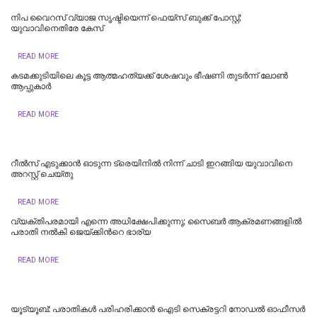
നിപ വൈറസ് വ്യാജ സൃഷ്ടിയെന്ന് ഫെയ്സ് ബുക്ക് പോസ്റ്റ്;
യുവാവിനെതിരേ കേസ്
READ MORE
കടമക്കുടിയിലെ കൂട്ട ആത്മഹത്യക്ക് ശേഷവും ഭീഷണി തുടർന്ന് ലോൺ
ആപ്പുകാര്‍
READ MORE
റീല്‍സ് എടുക്കാൻ ഓടുന്ന ട്രെയിനിൽ നിന്ന് ചാടി ഇറങ്ങിയ യുവാവിനെ
അറസ്റ്റ് ചെയ്തു
READ MORE
വ്യക്തിപരമായി എന്നെ അധിക്ഷേപിക്കുന്നു; സൈബർ ആക്രമണങ്ങളിൽ
പരാതി നൽകി ജെയ്ക്കിന്‍റെ ഭാര്യ
READ MORE
യൂട്യൂബ്: പരാതികള്‍ പരിഹരിക്കാന്‍ ഐടി സെക്രട്ടറി നോഡല്‍ ഓഫീസര്‍