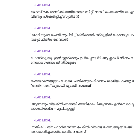
READ MORE
ജോസ് കെ മാണിക്ക് രാജ്യസഭാ സീറ്റ് 'ദാനം' ചെയ്തതിലെ എതിര്
വീണ്ടും പ്രകടിപ്പിച്ച് സുധീരന്‍
READ MORE
'മോദിയുടെ ചെവിക്കുപിടിച്ച്‌​ ശ്രീരാമന്‍ സ്​കൂളില്‍ കൊണ്ടുപോ
തരൂര്‍ ചിത്രം വൈറല്‍
READ MORE
ഫേസ്ബുക്കും ഇന്‍സ്റ്റഗ്രാമും ഉള്‍പ്പെടെ 89 ആപ്പുകള്‍ നീക്കം 
സേനാംഗങ്ങള്‍ക്ക് നിര്‍ദ്ദേശം
READ MORE
മഹാഭാരതയുദ്ധം പോലെ പതിനെട്ടാം ദിവസം ലക്ഷ്യം കണ്ടു; മോ
"അഭിനന്ദന"വുമായി എംബി രാജേഷ്
READ MORE
'ആരേയും വ്യക്തിപരമായി അധിക്ഷേപിക്കുന്നത് എന്‍റെ രാഷ്ട
ശൈലിയല്ല' - മുല്ലപ്പള്ളി
READ MORE
'യതീഷ് ചന്ദ്ര ഫാൻസെ'ന്ന പേരിൽ വ്യാജ ഫേസ്ബുക്ക് പേജ്
അപമാനിച്ചയാൾക്കെതിരെ കേസ്