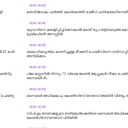
READ MORE
ളി
മതവിദ്വേഷം പടര്‍ത്തി: കേന്ദ്രമന്ത്രി രാജീവ് ചന്ദ്രശേഖറിനെ
READ MORE
യുവാവിനെ കബളിപ്പിച്ച് ഒന്നേകാൽ കോടി രൂപ തട്ടിയെടുത്ത ക
മുഖ്യപ്രതി അറസ്റ്റിൽ
READ MORE
31 പേര്‍
ലൈംഗികദൃശ്യം കാണിച്ചുള്ള ഭീഷണി പൊലീസിനെ വാട്‌സാപ്പില
അറിയിക്കാം
READ MORE
്‍റിട്ട
പ്ലേ സ്റ്റോറില്‍ നിന്നും 72 വ്യാജ ലോണ്‍ ആപ്പുകള്‍ നീക്കം ചെയ്
സൈബര്‍ ടീം
READ MORE
് ചെയ്തു
സൈബർ അധിക്ഷേപം; കോണ്‍ഗ്രസ് നേതാവ് അബിന്‍ വീണ്ടും അറ
READ MORE
സിപിഎം നേതാക്കളുടെ ഭാര്യമാർക്കെതിരെ സൈബർ അധിക്ഷേ
കോൺഗ്രസ് നേതാവ് പിടിയിൽ