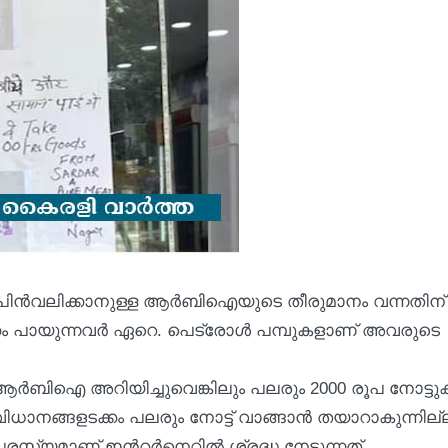
 പിൻവലിക്കാനുള്ള ആർബിഐയുടെ തീരുമാനം വന്നതിന്
രക്കം പായുന്നവർ ഏറെ. പെട്രോൾ പമ്പുകളാണ് അവരുടെ
 ആർബിഐ അറിയിച്ചുവെങ്കിലും പലരും 2000 രൂപ നോട്ട
ധാനങ്ങളടക്കം പലരും നോട്ട് വാങ്ങാൻ തയാറാകുന്നില്
യമാണ് ഇന്‍റർനെറ്റിൽ ശ്രദ്ധ നേടുന്നത്.