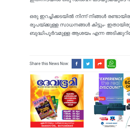
ഒരു ഇറച്ചിക്കടയില്‍ നിന്ന് നിങ്ങൾ രണ്ട
രൂപയ്ക്കുള്ള സാധനങ്ങൾ കിട്ടും- ഇതായ
ബുദ്ധിപൂർവമുള്ള ആശയം എന്ന അടിക്കുറിപ്
Share this News Now: