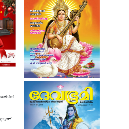
 അശ്വിനി
െടുത്ത്