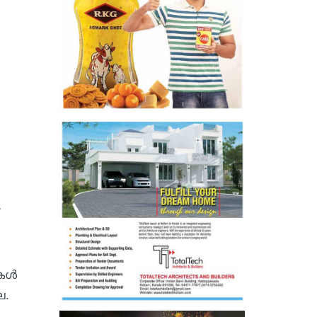
ുകൾ
ല.