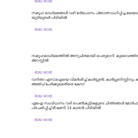
READ MORE
സമൂഹ മാധ്യമങ്ങള്‍ വഴി മദ്യപാനം പ്രോത്സാഹിപ്പിച്ച മലയാ
യൂട്യൂബര്‍ പിടിയില്‍
READ MORE
സമൂഹമാധ്യമത്തില്‍ അനുചിതമായി പെരുമാറി: കുവൈത്തില്‍ 
അറസ്റ്റില്‍
READ MORE
വനിതാ എസ്.ഐയെ വിമർശിച്ച് കാർട്ടൂണ്‍; കാർട്ടൂണിസ്റ്റിനും കമന
അഞ്ച് പേർക്കുമെതിരെ കേസ്
READ MORE
എഐ സംവിധാനം വഴി പെണ്‍കുട്ടികളുടെ ചിത്രങ്ങള്‍ മോര്‍ഫ
പ്രചരിപ്പിച്ച് ഭീഷണി; 14 കാരന്‍ പിടിയില്‍
READ MORE