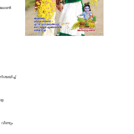
ന് ലോൺ
​ശ്ച​യി​ച്ച്
ളെ
 വീണ്ടും