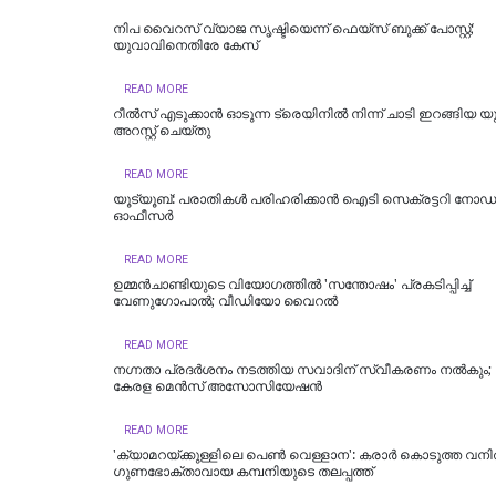
നിപ വൈറസ് വ്യാജ സൃഷ്ടിയെന്ന് ഫെയ്സ് ബുക്ക് പോസ്റ്റ്;
യുവാവിനെതിരേ കേസ്
READ MORE
റീല്‍സ് എടുക്കാൻ ഓടുന്ന ട്രെയിനിൽ നിന്ന് ചാടി ഇറങ്ങിയ
അറസ്റ്റ് ചെയ്തു
READ MORE
യൂട്യൂബ്: പരാതികള്‍ പരിഹരിക്കാന്‍ ഐടി സെക്രട്ടറി നോഡല
ഓഫീസര്‍
READ MORE
ഉമ്മന്‍ചാണ്ടിയുടെ വിയോഗത്തില്‍ 'സന്തോഷം' പ്രകടിപ്പിച്ച്
വേണുഗോപാല്‍; വീ‍ഡിയോ വൈറല്‍
READ MORE
നഗ്നതാ പ്രദര്‍ശനം നടത്തിയ സവാദിന് സ്വീകരണം നല്‍കും
കേരള മെൻസ് അസോസിയേഷൻ
READ MORE
'ക്യാമറയ്ക്കുള്ളിലെ പെൺ വെള്ളാന': കരാർ കൊടുത്ത വനി
ഗുണഭോക്താവായ കമ്പനിയുടെ തലപ്പത്ത്