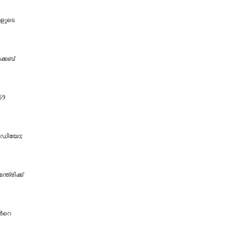
കളുടെ
ക്കബ്
59
 വീഡിയോ;
ത്രിക്ക്
്‍റെ