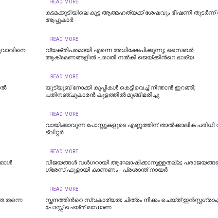
READ MORE
കടമക്കുടിയിലെ കൂട്ട ആത്മഹത്യക്ക് ശേഷവും ഭീഷണി തുടർന്
ആപ്പുകാര്‍
READ MORE
 യുവാവിനെ
വ്യക്തിപരമായി എന്നെ അധിക്ഷേപിക്കുന്നു; സൈബർ
ആക്രമണങ്ങളിൽ പരാതി നൽകി ജെയ്ക്കിന്‍റെ ഭാര്യ
READ MORE
്‍
യൂട്യൂബ് നോക്കി കുപ്പികൾ കെട്ടിവെച്ച് നീന്താൻ ഇറങ്ങി;
പതിനഞ്ചുകാരൻ കുളത്തിൽ മുങ്ങിമരിച്ചു
READ MORE
വാ​യി​ക്കാ​വു​ന്ന പോ​സ്റ്റു​ക​ളു​ടെ എ​ണ്ണ​ത്തി​ന് താ​ൽ​ക്കാ​ലി​ക പ​രി​ധി നി
ട്വിറ്റർ
READ MORE
; ഓൾ
വിജയങ്ങൾ വൾഗറായി ആഘോഷിക്കാനുള്ളതല്ല; പരാജയങ്ങ
ഗ്രേസ് ഫുളായി കാണണം - പ്രശാന്ത് നായർ
READ MORE
ത തന്നെ
സ്തനത്തിന്‍റെ സ്വകാര്യത: ചിത്രം നീക്കം ചെയ്ത് ഇൻസ്റ്റഗ്രാം;
പോസ്റ്റ് ചെയ്ത് മഡോണ