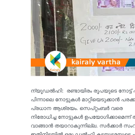
ന്യൂഡൽഹി: രണ്ടായിരം രൂപയുടെ നോട്ട്
പിന്നാലെ നോട്ടുകൾ മാറ്റിയെടുക്കാൻ പ
പ്രധാന ആശ്രയം. സെപ്‌റ്റംബർ വരെ
നിരോധിച്ച നോട്ടുകൾ ഉപയോഗിക്കാമെന്ന്
വാങ്ങാൻ തയാറാകുന്നില്ല. സർക്കാർ സംവി
ഇതിനിടയിൽ ഒരു ഡൽഹി കടയുടമയുടെ പരസ്