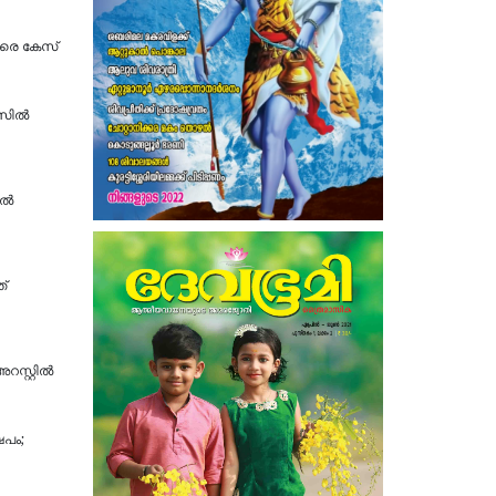
തിരെ കേസ്
േസിൽ
്‍
ത്
സ്റ്റിൽ
പം;