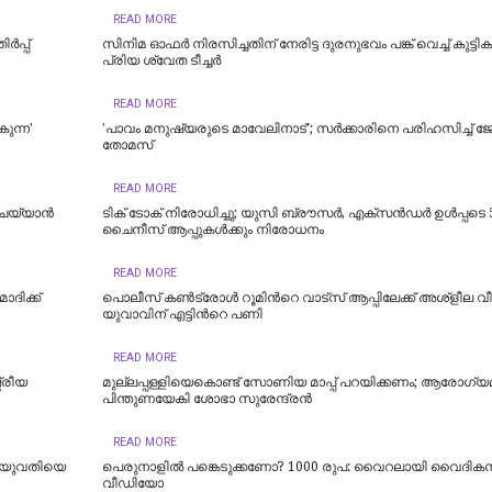
READ MORE
‍പ്പ്
സിനിമ ഓഫര്‍ നിരസിച്ചതിന് നേരിട്ട ദുരനുഭവം പങ്ക് വെച്ച് കുട്ടി
പ്രിയ ശ്വേത ടീച്ചര്‍
READ MORE
കുന്ന'
'പാവം മനുഷ്യരുടെ മാവേലിനാട്'; സർക്കാരിനെ പരിഹസിച്ച് ജേ
തോമസ്
READ MORE
ചെയ്യാന്‍
ടിക് ടോക് നിരോധിച്ചു; യുസി ബ്രൗസര്‍, എക്‌സന്‍ഡര്‍ ഉള്‍പ്പടെ 
ചൈനീസ് ആപ്പുകള്‍ക്കും നിരോധനം
READ MORE
ദിക്ക്
പൊലീസ് കണ്‍ട്രോള്‍ റൂമിന്‍റെ വാട്‌സ്‌ ആപ്പിലേക്ക് അശ്‌ളീല
യുവാവിന് എട്ടിന്‍റെ പണി
READ MORE
്രീയ
മുല്ലപ്പള്ളിയെകൊണ്ട് സോണിയ മാപ്പ് പറയിക്കണം; ആരോഗ്യമന്
പിന്തുണയേകി ശോഭാ സുരേന്ദ്രന്‍
READ MORE
; യുവതിയെ
പെരുനാളില്‍ പങ്കെടുക്കണോ? 1000 രുപ: വൈറലായി വൈദികന
വീഡിയോ