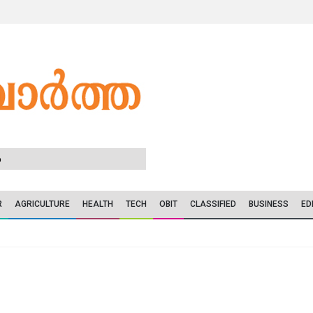
6
R
AGRICULTURE
HEALTH
TECH
OBIT
CLASSIFIED
BUSINESS
ED