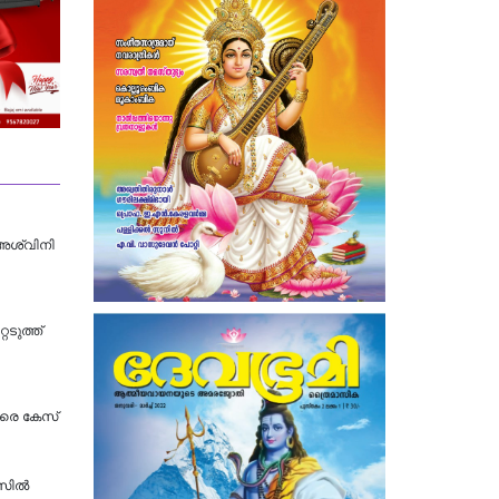
 അശ്വിനി
െടുത്ത്
തിരെ കേസ്
േസിൽ