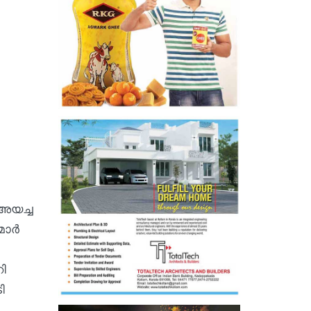
 അയച്ച
ാര്‍
ി
ി