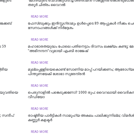
ടികളുടെ
'മോദിയുടെ ചെവിക്കുപിടിച്ച്‌​ ശ്രീരാമന്‍ സ്​കൂളില്‍ കൊണ്ടുപോകു
തരൂര്‍ ചിത്രം വൈറല്‍
READ MORE
േക്കബ്
ഫേസ്ബുക്കും ഇന്‍സ്റ്റഗ്രാമും ഉള്‍പ്പെടെ 89 ആപ്പുകള്‍ നീക്കം ചെ
സേനാംഗങ്ങള്‍ക്ക് നിര്‍ദ്ദേശം
READ MORE
െ 59
മഹാഭാരതയുദ്ധം പോലെ പതിനെട്ടാം ദിവസം ലക്ഷ്യം കണ്ടു; മോദ
"അഭിനന്ദന"വുമായി എംബി രാജേഷ്
READ MORE
്രീയ
മുല്ലപ്പള്ളിയെകൊണ്ട് സോണിയ മാപ്പ് പറയിക്കണം; ആരോഗ്യമന്
പിന്തുണയേകി ശോഭാ സുരേന്ദ്രന്‍
READ MORE
; യുവതിയെ
പെരുനാളില്‍ പങ്കെടുക്കണോ? 1000 രുപ: വൈറലായി വൈദികന
വീഡിയോ
READ MORE
 സന്ദീപ്
രാഷ്ട്രീയ പാർട്ടികള്‍ സാമൂഹ്യ അകലം പാലിക്കുന്നില്ല; വിമർശിച
കണ്ണൂർ കളക്ടർ
READ MORE