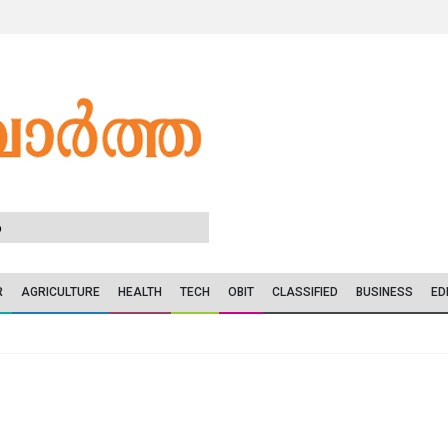
6
R
AGRICULTURE
HEALTH
TECH
OBIT
CLASSIFIED
BUSINESS
ED