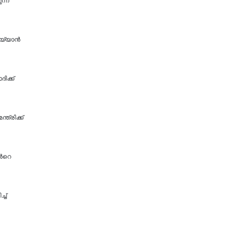
ന്ന'
യ്യാന്‍
ിക്ക്
ത്രിക്ക്
്‍റെ
്ച്