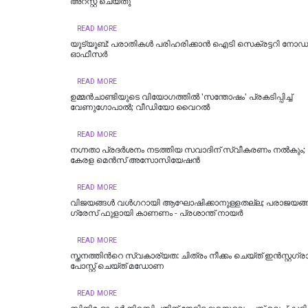
അറസ്റ്റ് ചെയ്തു
READ MORE
യൂട്യൂബ്: പരാതികള്‍ പരിഹരിക്കാന്‍ ഐടി സെക്രട്ടറി നോഡല
ഓഫീസര്‍
READ MORE
ഉമ്മന്‍ചാണ്ടിയുടെ വിയോഗത്തില്‍ 'സന്തോഷം' പ്രകടിപ്പിച്ച്
വേണുഗോപാല്‍; വീ‍ഡിയോ വൈറല്‍
READ MORE
നഗ്നതാ പ്രദര്‍ശനം നടത്തിയ സവാദിന് സ്വീകരണം നല്‍കും
കേരള മെൻസ് അസോസിയേഷൻ
READ MORE
വിജയങ്ങൾ വൾഗറായി ആഘോഷിക്കാനുള്ളതല്ല; പരാജയങ്
ഗ്രേസ് ഫുളായി കാണണം - പ്രശാന്ത് നായർ
READ MORE
സ്തനത്തിന്‍റെ സ്വകാര്യത: ചിത്രം നീക്കം ചെയ്ത് ഇൻസ്റ്റഗ്രാം
പോസ്റ്റ് ചെയ്ത് മഡോണ
READ MORE