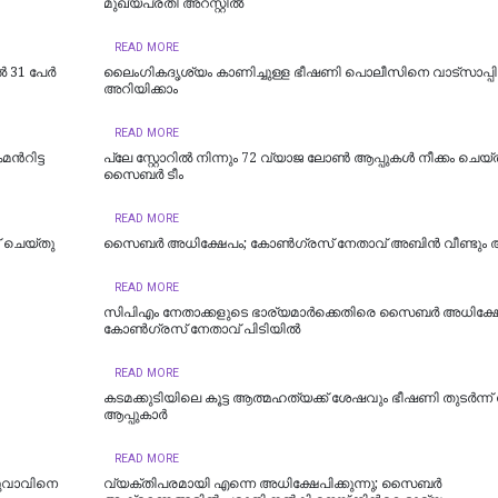
മുഖ്യപ്രതി അറസ്റ്റിൽ
READ MORE
31 പേര്‍
ലൈംഗികദൃശ്യം കാണിച്ചുള്ള ഭീഷണി പൊലീസിനെ വാട്‌സാപ്പില
അറിയിക്കാം
READ MORE
്‍റിട്ട
പ്ലേ സ്റ്റോറില്‍ നിന്നും 72 വ്യാജ ലോണ്‍ ആപ്പുകള്‍ നീക്കം ചെയ്
സൈബര്‍ ടീം
READ MORE
് ചെയ്തു
സൈബർ അധിക്ഷേപം; കോണ്‍ഗ്രസ് നേതാവ് അബിന്‍ വീണ്ടും അറ
READ MORE
സിപിഎം നേതാക്കളുടെ ഭാര്യമാർക്കെതിരെ സൈബർ അധിക്ഷേ
കോൺഗ്രസ് നേതാവ് പിടിയിൽ
READ MORE
കടമക്കുടിയിലെ കൂട്ട ആത്മഹത്യക്ക് ശേഷവും ഭീഷണി തുടർന്
ആപ്പുകാര്‍
READ MORE
 യുവാവിനെ
വ്യക്തിപരമായി എന്നെ അധിക്ഷേപിക്കുന്നു; സൈബർ