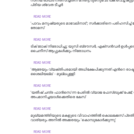
സിനിമ ഓഫര്‍ നിരസിച്ചതിന് നേരിട്ട ദുരനുഭവം പങ്ക് വെച്ച് കുട്
പ്രിയ ശ്വേത ടീച്ചര്‍
READ MORE
'പാവം മനുഷ്യരുടെ മാവേലിനാട്'; സർക്കാരിനെ പരിഹസിച്ച് ജ
തോമസ്
READ MORE
ടിക് ടോക് നിരോധിച്ചു; യുസി ബ്രൗസര്‍, എക്‌സന്‍ഡര്‍ ഉള്‍പ്പട
ചൈനീസ് ആപ്പുകള്‍ക്കും നിരോധനം
READ MORE
'ആരേയും വ്യക്തിപരമായി അധിക്ഷേപിക്കുന്നത് എന്‍റെ രാഷ്ട
ശൈലിയല്ല' - മുല്ലപ്പള്ളി
READ MORE
'യതീഷ് ചന്ദ്ര ഫാൻസെ'ന്ന പേരിൽ വ്യാജ ഫേസ്ബുക്ക് പേജ്
അപമാനിച്ചയാൾക്കെതിരെ കേസ്
READ MORE
മുഖ്യമന്ത്രിയുടെ മകളുടെ വിവാഹത്തില്‍ കൊലക്കേസ് പ്രതി;
വാര്യരും അനില്‍ അക്കരയും 'കൊമ്പുകോർക്കുന്നു'
READ MORE