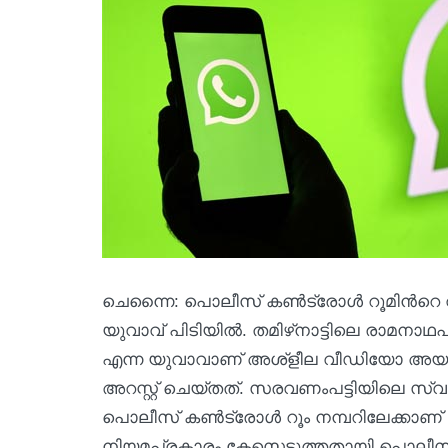
ചെന്നൈ: പൊലീസ്‌ കണ്‍ട്രോള്‍ റൂമിന്‍റെ 
യുവാവ് പിടിയില്‍. തമിഴ്‌നാട്ടിലെ രാമനാഥപു
എന്ന യുവാവാണ് അശ്ളീല വീഡിയോ അയച്ചത
അറസ്റ്റ് ചെയ്‌തത്. സരവണംപട്ടിയിലെ സ്വ
പൊലീസ് കണ്‍ട്രോള്‍ റൂം നമ്പറിലേക്കാ
നിയമപ്രകാരം കേസെടുത്തതായി പൊലീസ് 