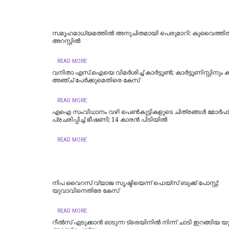
സമൂഹമാധ്യമത്തില്‍ അനുചിതമായി പെരുമാറി: കുവൈത്തില്‍ 
അറസ്റ്റില്‍
READ MORE
വനിതാ എസ്.ഐയെ വിമർശിച്ച് കാർട്ടൂണ്‍; കാർട്ടൂണിസ്റ്റിനും കമന
അഞ്ച് പേർക്കുമെതിരെ കേസ്
READ MORE
എഐ സംവിധാനം വഴി പെണ്‍കുട്ടികളുടെ ചിത്രങ്ങള്‍ മോര്‍ഫ
പ്രചരിപ്പിച്ച് ഭീഷണി; 14 കാരന്‍ പിടിയില്‍
READ MORE
നിപ വൈറസ് വ്യാജ സൃഷ്ടിയെന്ന് ഫെയ്സ് ബുക്ക് പോസ്റ്റ്;
യുവാവിനെതിരേ കേസ്
READ MORE
റീല്‍സ് എടുക്കാൻ ഓടുന്ന ട്രെയിനിൽ നിന്ന് ചാടി ഇറങ്ങിയ