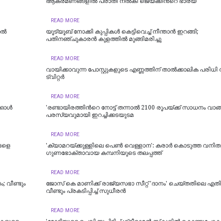
ആക്രമണങ്ങളിൽ പരാതി നൽകി ജെയ്ക്കിന്‍റെ ഭാര്യ
READ MORE
്‍
യൂട്യൂബ് നോക്കി കുപ്പികൾ കെട്ടിവെച്ച് നീന്താൻ ഇറങ്ങി;
പതിനഞ്ചുകാരൻ കുളത്തിൽ മുങ്ങിമരിച്ചു
READ MORE
വാ​യി​ക്കാ​വു​ന്ന പോ​സ്റ്റു​ക​ളു​ടെ എ​ണ്ണ​ത്തി​ന് താ​ൽ​ക്കാ​ലി​ക പ​രി​ധി നി
ട്വിറ്റർ
READ MORE
; ഓൾ
'രണ്ടായിരത്തിന്‍റെ നോട്ട് തന്നാൽ 2100 രൂപയ്‍ക്ക് സാധനം വാങ്ങ
പരസ്യവുമായി ഇറച്ചിക്കടയുടമ
READ MORE
ങളെ
'ക്യാമറയ്ക്കുള്ളിലെ പെൺ വെള്ളാന': കരാർ കൊടുത്ത വനിത
ഗുണഭോക്താവായ കമ്പനിയുടെ തലപ്പത്ത്
READ MORE
; വീണ്ടും
ജോസ് കെ മാണിക്ക് രാജ്യസഭാ സീറ്റ് 'ദാനം' ചെയ്തതിലെ എതിര്‍പ
വീണ്ടും പ്രകടിപ്പിച്ച് സുധീരന്‍
READ MORE