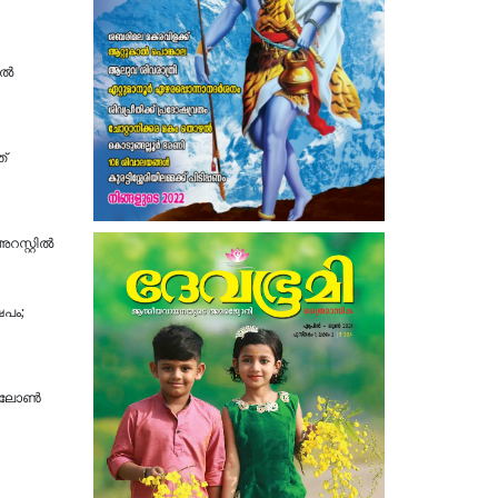
്‍
ത്
സ്റ്റിൽ
പം;
ന് ലോൺ