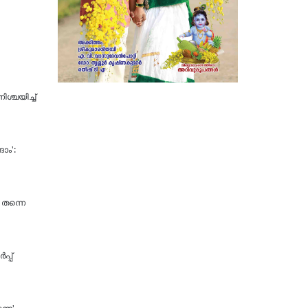
​ശ്ച​യി​ച്ച്
ാം':
 തന്നെ
്പ്