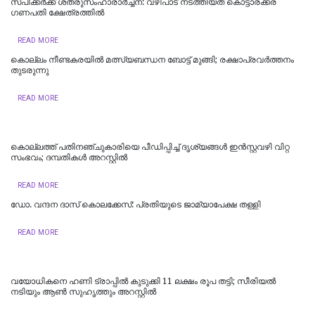
സ്പീക്കര്‍ക്ക് ശത്രുസംഹാരാര്‍ച്ചന: വഴിപാട് നടത്തിയത് കൊട്ടാരക്കര
ഗണപതി ക്ഷേത്രത്തില്‍
READ MORE
കൊല്ലം നീണ്ടകരയിൽ മത്സ്യബന്ധന ബോട്ട് മുങ്ങി; രക്ഷാപ്രവർത്തനം
തുടരുന്നു
READ MORE
കൊല്ലത്ത് പതിനഞ്ചുകാരിയെ പീഡിപ്പിച്ച് ദൃശ്യങ്ങൾ ഇൻസ്റ്റവഴി വിറ്റ
സംഭവം; ദമ്പതികൾ അറസ്റ്റിൽ
READ MORE
ഡോ. വന്ദന ദാസ് കൊലക്കേസ്: പ്രതിയുടെ ജാമ്യാപേക്ഷ തള്ളി
READ MORE
വയോധികനെ ഹണി ട്രാപ്പില്‍ കുടുക്കി 11 ലക്ഷം രൂപ തട്ടി; സീരിയല്‍
നടിയും ആണ്‍ സുഹൃത്തും അറസ്റ്റില്‍