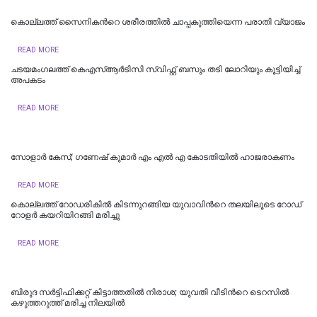
കൊല്ലത്ത് സൈനികന്‍റെ ശരീരത്തിൽ ചാപ്പകുത്തിയെന്ന പരാതി വ്യാജം
READ MORE
ചടയമംഗലത്ത് കെഎസ്ആർടിസി സ്വിഫ്റ്റ് ബസും തടി ലോറിയും കൂട്ടിയിച്ച്
അപകടം
READ MORE
സോളാർ കേസ്; ഗണേഷ് കുമാർ എം എൽ എ കോടതിയിൽ ഹാജരാകണം
READ MORE
കൊല്ലത്ത് റോഡരികിൽ കിടന്നുറങ്ങിയ യുവാവിന്‍റെ തലയിലൂടെ റോഡ്
റോളർ കയറിയിറങ്ങി മരിച്ചു
READ MORE
ബിരുദ സർട്ടിഫിക്കറ്റ് കിട്ടാത്തതിൽ നിരാശ; യുവതി വീടിന്‍റെ ടെറസിൽ
കഴുത്തറുത്ത് മരിച്ച നിലയിൽ