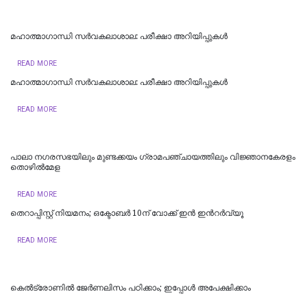
മഹാത്മാഗാന്ധി സർവകലാശാല: പരീക്ഷാ അറിയിപ്പുകൾ
READ MORE
മഹാത്മാഗാന്ധി സർവകലാശാല: പരീക്ഷാ അറിയിപ്പുകൾ
READ MORE
പാലാ നഗരസഭയിലും മുണ്ടക്കയം ഗ്രാമപഞ്ചായത്തിലും വിജ്ഞാനകേരളം
തൊഴില്‍മേള
READ MORE
തെറാപ്പിസ്റ്റ് നിയമനം; ഒക്ടോബർ 10ന് വോക്ക് ഇൻ ഇന്‍റർവ്യൂ
READ MORE
കെൽട്രോണിൽ ജേർണലിസം പഠിക്കാം; ഇപ്പോൾ അപേക്ഷിക്കാം