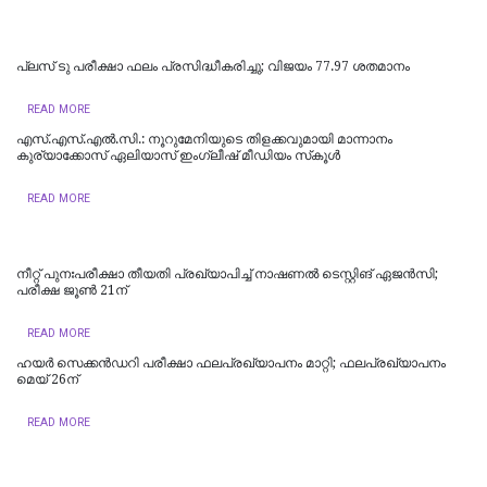
പ്ലസ് ടു പരീക്ഷാ ഫലം പ്രസിദ്ധീകരിച്ചു; വിജയം 77.97 ശതമാനം
READ MORE
എസ്.എസ്.എൽ.സി.: നൂറുമേനിയുടെ തിളക്കവുമായി മാന്നാനം
കുര്യാക്കോസ് ഏലിയാസ് ഇംഗ്ലീഷ് മീഡിയം സ്‌കൂൾ
READ MORE
നീറ്റ് പുനഃപരീക്ഷാ തീയതി പ്രഖ്യാപിച്ച് നാഷണൽ ടെസ്റ്റിങ് ഏജൻസി;
പരീക്ഷ ജൂൺ 21ന്
READ MORE
ഹയർ സെക്കൻഡറി പരീക്ഷാ ഫലപ്രഖ്യാപനം മാറ്റി; ഫലപ്രഖ്യാപനം
മെയ് 26ന്
READ MORE