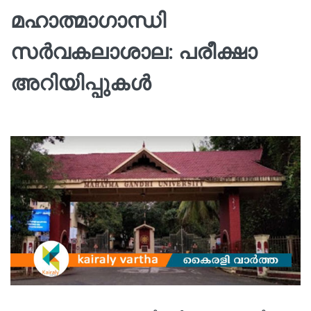
മഹാത്മാഗാന്ധി
സർവകലാശാല: പരീക്ഷാ
അറിയിപ്പുകൾ