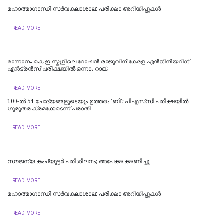
മഹാത്മാഗാന്ധി സർവകലാശാല: പരീക്ഷാ അറിയിപ്പുകൾ
READ MORE
മാന്നാനം കെ ഇ സ്കൂളിലെ റോഷൻ രാജുവിന് കേരള എൻജിനീയറിങ്
എൻട്രൻസ് പരീക്ഷയിൽ ഒന്നാം റാങ്ക്
READ MORE
100-ൽ 54 ചോദ്യങ്ങളുടെയും ഉത്തരം 'ബി'; പിഎസ്‌സി പരീക്ഷയിൽ
ഗുരുതര ക്രമക്കേടെന്ന് പരാതി
READ MORE
സൗജന്യ കംപ്യൂട്ടര്‍ പരിശീലനം; അപേക്ഷ ക്ഷണിച്ചു
READ MORE
മഹാത്മാഗാന്ധി സർവകലാശാല: പരീക്ഷാ അറിയിപ്പുകൾ
READ MORE