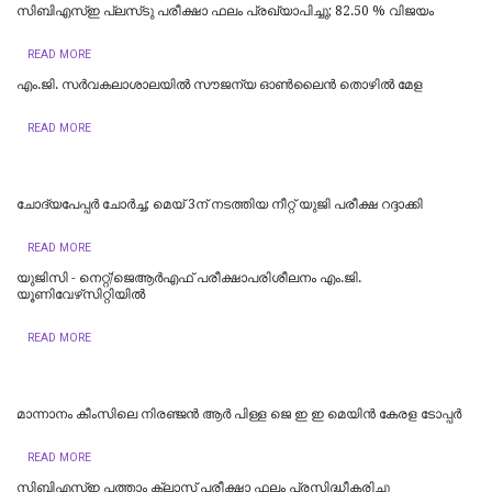
സിബിഎസ്ഇ പ്ലസ്‌ടു പരീക്ഷാ ഫലം പ്രഖ്യാപിച്ചു; 82.50 % വിജയം
READ MORE
എം.ജി. സർവകലാശാലയിൽ സൗജന്യ ഓണ്‍ലൈന്‍ തൊഴില്‍ മേള
READ MORE
ചോദ്യപേപ്പര്‍ ചോര്‍ച്ച; മെയ് 3ന് നടത്തിയ നീറ്റ് യുജി പരീക്ഷ റദ്ദാക്കി
READ MORE
യുജിസി - നെറ്റ്/ജെആർഎഫ് പരീക്ഷാപരിശീലനം എം.ജി.
യൂണിവേഴ്‌സിറ്റിയില്‍
READ MORE
മാന്നാനം കീംസിലെ നിരഞ്ജൻ ആർ പിള്ള ജെ ഇ ഇ മെയിൻ കേരള ടോപ്പർ
READ MORE
സിബിഎസ്ഇ പത്താം ക്ലാസ് പരീക്ഷാ ഫലം പ്രസിദ്ധീകരിച്ചു