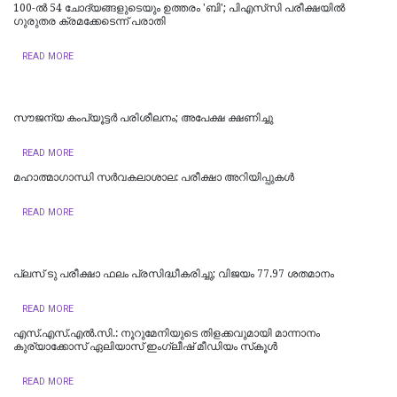
100-ൽ 54 ചോദ്യങ്ങളുടെയും ഉത്തരം 'ബി'; പിഎസ്‌സി പരീക്ഷയിൽ
ഗുരുതര ക്രമക്കേടെന്ന് പരാതി
READ MORE
സൗജന്യ കംപ്യൂട്ടര്‍ പരിശീലനം; അപേക്ഷ ക്ഷണിച്ചു
READ MORE
മഹാത്മാഗാന്ധി സർവകലാശാല: പരീക്ഷാ അറിയിപ്പുകൾ
READ MORE
പ്ലസ് ടു പരീക്ഷാ ഫലം പ്രസിദ്ധീകരിച്ചു; വിജയം 77.97 ശതമാനം
READ MORE
എസ്.എസ്.എൽ.സി.: നൂറുമേനിയുടെ തിളക്കവുമായി മാന്നാനം
കുര്യാക്കോസ് ഏലിയാസ് ഇംഗ്ലീഷ് മീഡിയം സ്‌കൂൾ
READ MORE