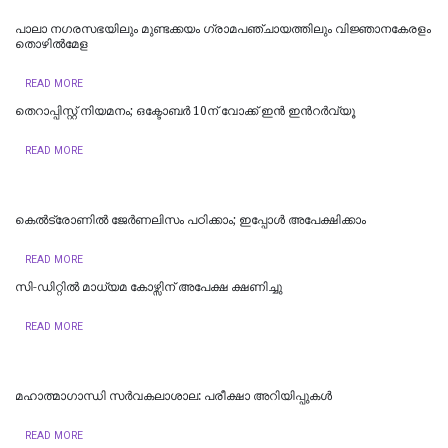
പാലാ നഗരസഭയിലും മുണ്ടക്കയം ഗ്രാമപഞ്ചായത്തിലും വിജ്ഞാനകേരളം
തൊഴില്‍മേള
READ MORE
തെറാപ്പിസ്റ്റ് നിയമനം; ഒക്ടോബർ 10ന് വോക്ക് ഇൻ ഇന്‍റർവ്യൂ
READ MORE
കെൽട്രോണിൽ ജേർണലിസം പഠിക്കാം; ഇപ്പോൾ അപേക്ഷിക്കാം
READ MORE
സി-ഡിറ്റിൽ മാധ്യമ കോഴ്സിന് അപേക്ഷ ക്ഷണിച്ചു
READ MORE
മഹാത്മാഗാന്ധി സർവകലാശാല: പരീക്ഷാ അറിയിപ്പുകൾ
READ MORE