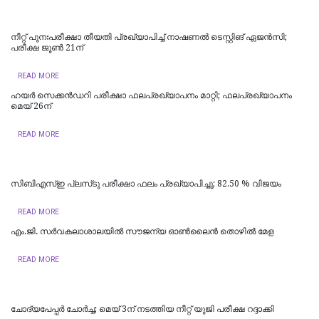
നീറ്റ് പുനഃപരീക്ഷാ തീയതി പ്രഖ്യാപിച്ച് നാഷണൽ ടെസ്റ്റിങ് ഏജൻസി;
പരീക്ഷ ജൂൺ 21ന്
READ MORE
ഹയർ സെക്കൻഡറി പരീക്ഷാ ഫലപ്രഖ്യാപനം മാറ്റി; ഫലപ്രഖ്യാപനം
മെയ് 26ന്
READ MORE
സിബിഎസ്ഇ പ്ലസ്‌ടു പരീക്ഷാ ഫലം പ്രഖ്യാപിച്ചു; 82.50 % വിജയം
READ MORE
എം.ജി. സർവകലാശാലയിൽ സൗജന്യ ഓണ്‍ലൈന്‍ തൊഴില്‍ മേള
READ MORE
ചോദ്യപേപ്പര്‍ ചോര്‍ച്ച; മെയ് 3ന് നടത്തിയ നീറ്റ് യുജി പരീക്ഷ റദ്ദാക്കി