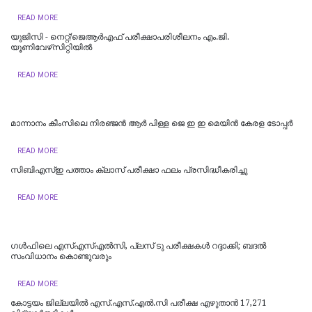
READ MORE
യുജിസി - നെറ്റ്/ജെആർഎഫ് പരീക്ഷാപരിശീലനം എം.ജി.
യൂണിവേഴ്‌സിറ്റിയില്‍
READ MORE
മാന്നാനം കീംസിലെ നിരഞ്ജൻ ആർ പിള്ള ജെ ഇ ഇ മെയിൻ കേരള ടോപ്പർ
READ MORE
സിബിഎസ്ഇ പത്താം ക്ലാസ് പരീക്ഷാ ഫലം പ്രസിദ്ധീകരിച്ചു
READ MORE
ഗൾഫിലെ എസ്എസ്എൽസി, പ്ലസ് ടു പരീക്ഷകൾ റദ്ദാക്കി; ബദൽ
സംവിധാനം കൊണ്ടുവരും
READ MORE
കോട്ടയം ജില്ലയില്‍ എസ്.എസ്.എല്‍.സി പരീക്ഷ എഴുതാന്‍ 17,271