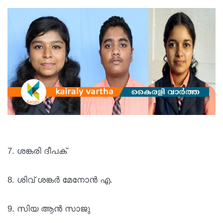
7. ശങ്കരി ദീപക്
8. ശിവ് ശങ്കർ മേനോൻ എ.
9. സിയ ആൻ സാജു