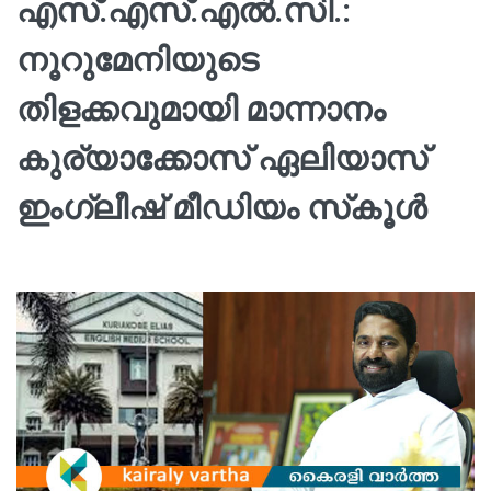
എസ്.എസ്.എൽ.സി.:
നൂറുമേനിയുടെ
തിളക്കവുമായി മാന്നാനം
കുര്യാക്കോസ് ഏലിയാസ്
ഇംഗ്ലീഷ് മീഡിയം സ്‌കൂൾ