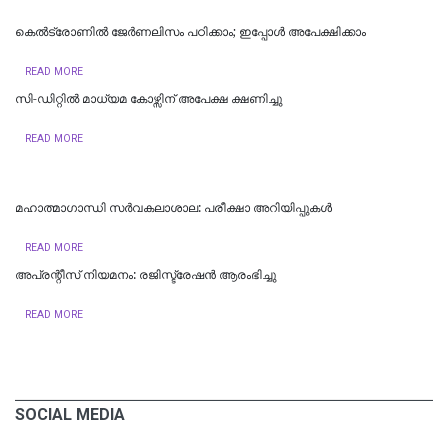
കെൽട്രോണിൽ ജേർണലിസം പഠിക്കാം; ഇപ്പോൾ അപേക്ഷിക്കാം
READ MORE
സി-ഡിറ്റിൽ മാധ്യമ കോഴ്സിന് അപേക്ഷ ക്ഷണിച്ചു
READ MORE
മഹാത്മാഗാന്ധി സർവകലാശാല: പരീക്ഷാ അറിയിപ്പുകൾ
READ MORE
അപ്രന്റീസ് നിയമനം: രജിസ്ട്രേഷൻ ആരംഭിച്ചു
READ MORE
SOCIAL MEDIA