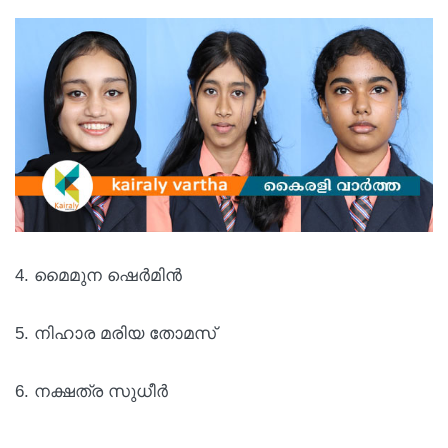
4. മൈമുന ഷെർമിൻ
5. നിഹാര മരിയ തോമസ്
6. നക്ഷത്ര സുധീർ