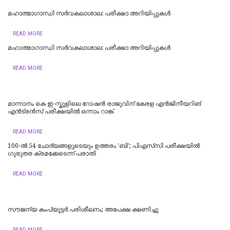
മഹാത്മാഗാന്ധി സർവകലാശാല: പരീക്ഷാ അറിയിപ്പുകൾ
READ MORE
മഹാത്മാഗാന്ധി സർവകലാശാല: പരീക്ഷാ അറിയിപ്പുകൾ
READ MORE
മാന്നാനം കെ ഇ സ്കൂളിലെ റോഷൻ രാജുവിന് കേരള എൻജിനീയറിങ്
എൻട്രൻസ് പരീക്ഷയിൽ ഒന്നാം റാങ്ക്
READ MORE
100-ൽ 54 ചോദ്യങ്ങളുടെയും ഉത്തരം 'ബി'; പിഎസ്‌സി പരീക്ഷയിൽ
ഗുരുതര ക്രമക്കേടെന്ന് പരാതി
READ MORE
സൗജന്യ കംപ്യൂട്ടര്‍ പരിശീലനം; അപേക്ഷ ക്ഷണിച്ചു
READ MORE