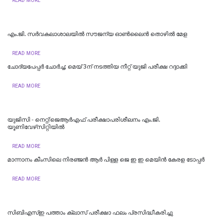
READ MORE
എം.ജി. സർവകലാശാലയിൽ സൗജന്യ ഓണ്‍ലൈന്‍ തൊഴില്‍ മേള
READ MORE
ചോദ്യപേപ്പര്‍ ചോര്‍ച്ച; മെയ് 3ന് നടത്തിയ നീറ്റ് യുജി പരീക്ഷ റദ്ദാക്കി
READ MORE
യുജിസി - നെറ്റ്/ജെആർഎഫ് പരീക്ഷാപരിശീലനം എം.ജി.
യൂണിവേഴ്‌സിറ്റിയില്‍
READ MORE
മാന്നാനം കീംസിലെ നിരഞ്ജൻ ആർ പിള്ള ജെ ഇ ഇ മെയിൻ കേരള ടോപ്പർ
READ MORE
സിബിഎസ്ഇ പത്താം ക്ലാസ് പരീക്ഷാ ഫലം പ്രസിദ്ധീകരിച്ചു