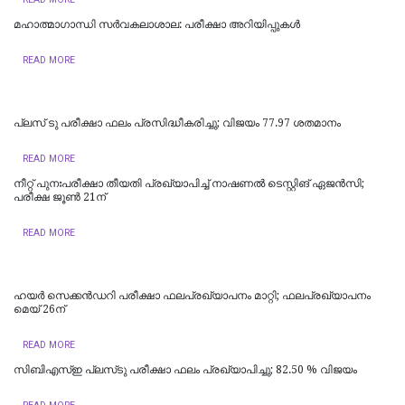
മഹാത്മാഗാന്ധി സർവകലാശാല: പരീക്ഷാ അറിയിപ്പുകൾ
READ MORE
പ്ലസ് ടു പരീക്ഷാ ഫലം പ്രസിദ്ധീകരിച്ചു; വിജയം 77.97 ശതമാനം
READ MORE
നീറ്റ് പുനഃപരീക്ഷാ തീയതി പ്രഖ്യാപിച്ച് നാഷണൽ ടെസ്റ്റിങ് ഏജൻസി;
പരീക്ഷ ജൂൺ 21ന്
READ MORE
ഹയർ സെക്കൻഡറി പരീക്ഷാ ഫലപ്രഖ്യാപനം മാറ്റി; ഫലപ്രഖ്യാപനം
മെയ് 26ന്
READ MORE
സിബിഎസ്ഇ പ്ലസ്‌ടു പരീക്ഷാ ഫലം പ്രഖ്യാപിച്ചു; 82.50 % വിജയം