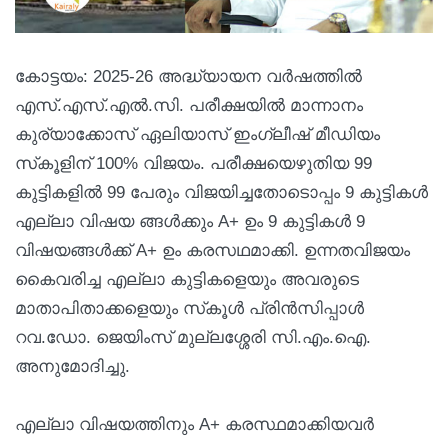
കോട്ടയം: 2025-26 അദ്ധ്യായന വർഷത്തിൽ
എസ്.എസ്.എൽ.സി. പരീക്ഷയിൽ മാന്നാനം
കുര്യാക്കോസ് ഏലിയാസ് ഇംഗ്ലീഷ് മീഡിയം
സ്‌കൂളിന് 100% വിജയം. പരീക്ഷയെഴുതിയ 99
കുട്ടികളിൽ 99 പേരും വിജയിച്ചതോടൊപ്പം 9 കുട്ടികൾ
എല്ലാ വിഷയ ങ്ങൾക്കും A+ ഉം 9 കുട്ടികൾ 9
വിഷയങ്ങൾക്ക് A+ ഉം കരസഥമാക്കി. ഉന്നതവിജയം
കൈവരിച്ച എല്ലാ കുട്ടികളെയും അവരുടെ
മാതാപിതാക്കളെയും സ്‌കൂൾ പ്രിൻസിപ്പാൾ
റവ.ഡോ. ജെയിംസ് മുല്ലശ്ശേരി സി.എം.ഐ.
അനുമോദിച്ചു.
എല്ലാ വിഷയത്തിനും A+ കരസ്ഥമാക്കിയവർ