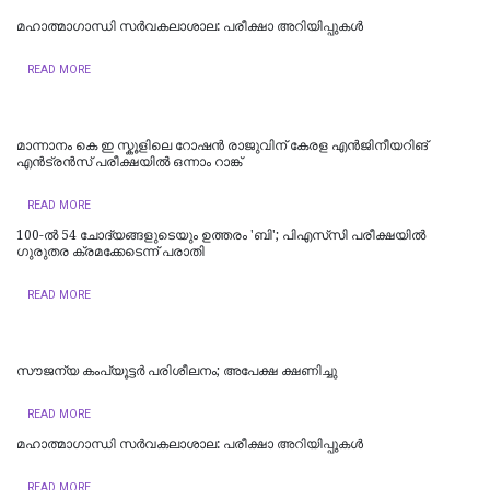
മഹാത്മാഗാന്ധി സർവകലാശാല: പരീക്ഷാ അറിയിപ്പുകൾ
READ MORE
മാന്നാനം കെ ഇ സ്കൂളിലെ റോഷൻ രാജുവിന് കേരള എൻജിനീയറിങ്
എൻട്രൻസ് പരീക്ഷയിൽ ഒന്നാം റാങ്ക്
READ MORE
100-ൽ 54 ചോദ്യങ്ങളുടെയും ഉത്തരം 'ബി'; പിഎസ്‌സി പരീക്ഷയിൽ
ഗുരുതര ക്രമക്കേടെന്ന് പരാതി
READ MORE
സൗജന്യ കംപ്യൂട്ടര്‍ പരിശീലനം; അപേക്ഷ ക്ഷണിച്ചു
READ MORE
മഹാത്മാഗാന്ധി സർവകലാശാല: പരീക്ഷാ അറിയിപ്പുകൾ
READ MORE