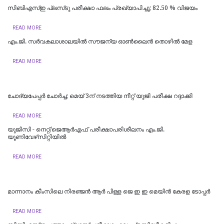
സിബിഎസ്ഇ പ്ലസ്‌ടു പരീക്ഷാ ഫലം പ്രഖ്യാപിച്ചു; 82.50 % വിജയം
READ MORE
എം.ജി. സർവകലാശാലയിൽ സൗജന്യ ഓണ്‍ലൈന്‍ തൊഴില്‍ മേള
READ MORE
ചോദ്യപേപ്പര്‍ ചോര്‍ച്ച; മെയ് 3ന് നടത്തിയ നീറ്റ് യുജി പരീക്ഷ റദ്ദാക്കി
READ MORE
യുജിസി - നെറ്റ്/ജെആർഎഫ് പരീക്ഷാപരിശീലനം എം.ജി.
യൂണിവേഴ്‌സിറ്റിയില്‍
READ MORE
മാന്നാനം കീംസിലെ നിരഞ്ജൻ ആർ പിള്ള ജെ ഇ ഇ മെയിൻ കേരള ടോപ്പർ
READ MORE