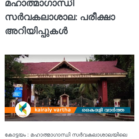
മഹാത്മാഗാന്ധി
സർവകലാശാല: പരീക്ഷാ
അറിയിപ്പുകൾ
കോട്ടയം : മഹാത്മാഗാന്ധി സർവകലാശാലയിലെ