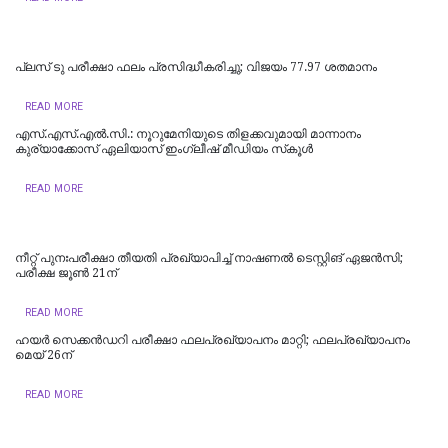
പ്ലസ് ടു പരീക്ഷാ ഫലം പ്രസിദ്ധീകരിച്ചു; വിജയം 77.97 ശതമാനം
READ MORE
എസ്.എസ്.എൽ.സി.: നൂറുമേനിയുടെ തിളക്കവുമായി മാന്നാനം
കുര്യാക്കോസ് ഏലിയാസ് ഇംഗ്ലീഷ് മീഡിയം സ്‌കൂൾ
READ MORE
നീറ്റ് പുനഃപരീക്ഷാ തീയതി പ്രഖ്യാപിച്ച് നാഷണൽ ടെസ്റ്റിങ് ഏജൻസി;
പരീക്ഷ ജൂൺ 21ന്
READ MORE
ഹയർ സെക്കൻഡറി പരീക്ഷാ ഫലപ്രഖ്യാപനം മാറ്റി; ഫലപ്രഖ്യാപനം
മെയ് 26ന്
READ MORE