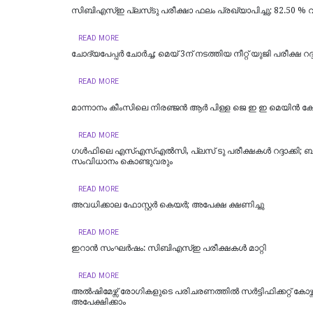
സിബിഎസ്ഇ പ്ലസ്‌ടു പരീക്ഷാ ഫലം പ്രഖ്യാപിച്ചു; 82.50 %
READ MORE
ചോദ്യപേപ്പര്‍ ചോര്‍ച്ച; മെയ് 3ന് നടത്തിയ നീറ്റ് യുജി പരീക്ഷ റദ്ദ
READ MORE
മാന്നാനം കീംസിലെ നിരഞ്ജൻ ആർ പിള്ള ജെ ഇ ഇ മെയിൻ കേ
READ MORE
ഗൾഫിലെ എസ്എസ്എൽസി, പ്ലസ് ടു പരീക്ഷകൾ റദ്ദാക്കി; 
സംവിധാനം കൊണ്ടുവരും
READ MORE
അവധിക്കാല ഫോസ്റ്റര്‍ കെയര്‍; അപേക്ഷ ക്ഷണിച്ചു
READ MORE
ഇറാൻ സംഘർഷം: സിബിഎസ്ഇ പരീക്ഷകൾ മാറ്റി
READ MORE
അല്‍ഷിമേഴ്സ് രോഗികളുടെ പരിചരണത്തില്‍ സര്‍ട്ടിഫിക്കറ്റ് കോഴ്സ്
അപേക്ഷിക്കാം