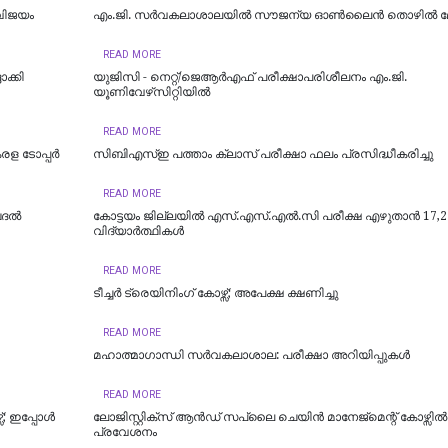
 വിജയം
എം.ജി. സർവകലാശാലയിൽ സൗജന്യ ഓണ്‍ലൈന്‍ തൊഴില്‍ മ
READ MORE
ാക്കി
യുജിസി - നെറ്റ്/ജെആർഎഫ് പരീക്ഷാപരിശീലനം എം.ജി.
യൂണിവേഴ്‌സിറ്റിയില്‍
READ MORE
രള ടോപ്പർ
സിബിഎസ്ഇ പത്താം ക്ലാസ് പരീക്ഷാ ഫലം പ്രസിദ്ധീകരിച്ചു
READ MORE
ബദൽ
കോട്ടയം ജില്ലയില്‍ എസ്.എസ്.എല്‍.സി പരീക്ഷ എഴുതാന്‍ 17,2
വിദ്യാര്‍ത്ഥികള്‍
READ MORE
ടീച്ചര്‍ ട്രെയിനിംഗ് കോഴ്സ്; അപേക്ഷ ക്ഷണിച്ചു
READ MORE
മഹാത്മാഗാന്ധി സർവകലാശാല: പരീക്ഷാ അറിയിപ്പുകൾ
READ MORE
; ഇപ്പോള്‍
​ലോജിസ്റ്റിക്സ് ആൻഡ് സപ്ലൈ ചെയിൻ മാനേജ്‌മെന്റ് കോഴ്സിൽ
പ്രവേശനം