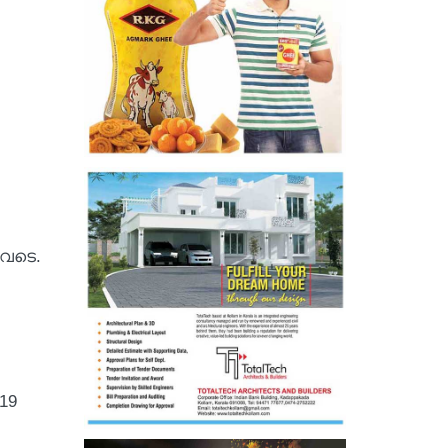
ുവടെ.
19