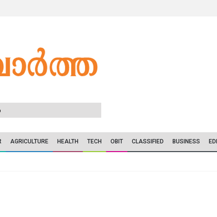
6
R
AGRICULTURE
HEALTH
TECH
OBIT
CLASSIFIED
BUSINESS
ED