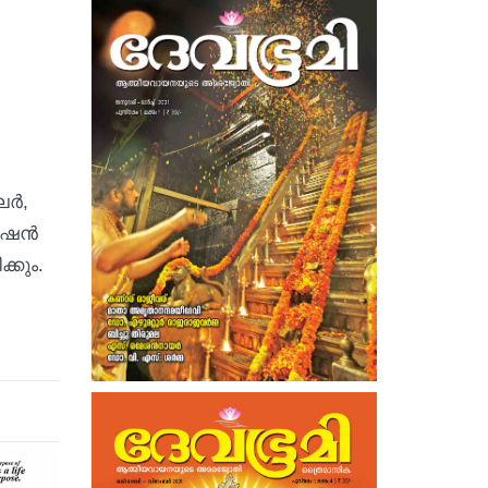
്‍,
ിഷന്‍
്കും.