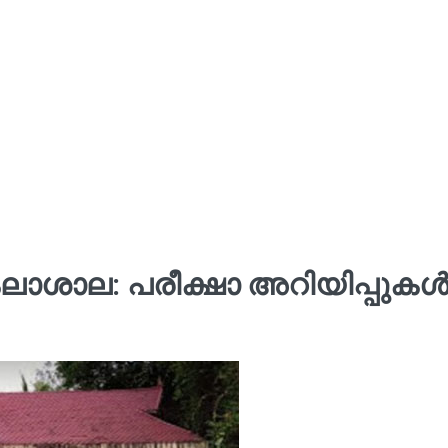
ാശാല: പരീക്ഷാ അറിയിപ്പുക