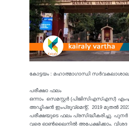
കോട്ടയം : മഹാത്മാഗാന്ധി സർവകലാശാല
പരീക്ഷാ ഫലം
ഒന്നാം സെമസ്റ്റര്‍ (പിജിസിഎസ്എസ്) എംഎ
അഡ്മിഷന്‍ ഇംപ്രൂവ്‌മെന്റ്, 2019 മുതല്‍ 
പരീക്ഷയുടെ ഫലം പ്രസിദ്ധീകരിച്ചു. പുനര്
വരെ ഓണ്‍ലൈനില്‍ അപേക്ഷിക്കാം. വിശദ വിവര