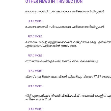
OTHER NEWS IN THIS SECTION
മഹാത്മാഗാന്ധി സർവകലാശാല: പരീക്ഷാ അറിയിപ്പുകൾ
READ MORE
മഹാത്മാഗാന്ധി സർവകലാശാല: പരീക്ഷാ അറിയിപ്പുകൾ
READ MORE
മാന്നാനം കെ ഇ സ്കൂളിലെ റോഷൻ രാജുവിന് കേരള എൻജിനീ
എൻട്രൻസ് പരീക്ഷയിൽ ഒന്നാം റാങ്ക്
READ MORE
സൗജന്യ കംപ്യൂട്ടര്‍ പരിശീലനം; അപേക്ഷ ക്ഷണിച്ചു
READ MORE
പ്ലസ് ടു പരീക്ഷാ ഫലം പ്രസിദ്ധീകരിച്ചു; വിജയം 77.97 ശതമ
READ MORE
നീറ്റ് പുനഃപരീക്ഷാ തീയതി പ്രഖ്യാപിച്ച് നാഷണൽ ടെസ്റ്റിങ്
പരീക്ഷ ജൂൺ 21ന്
READ MORE