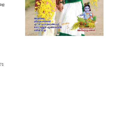
േള
71