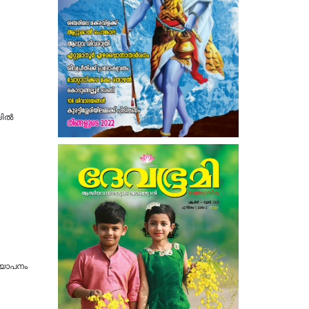
യിൽ
്യാപനം