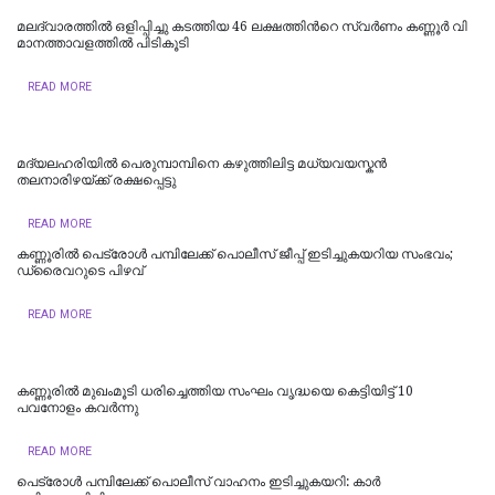
മലദ്വാരത്തിൽ ഒളിപ്പിച്ചു കടത്തിയ 46 ല​ക്ഷ​ത്തി​ന്‍റെ സ്വ​ർ​ണം ക​ണ്ണൂ​ർ വി​
മാ​ന​ത്താ​വ​ള​ത്തി​ൽ പി​ടി​കൂ​ടി
READ MORE
മദ്യലഹരിയിൽ പെരുമ്പാമ്പിനെ കഴുത്തിലിട്ട മധ്യവയസ്കൻ
തലനാരിഴയ്ക്ക് രക്ഷപ്പെട്ടു
READ MORE
കണ്ണൂരിൽ പെട്രോൾ പമ്പിലേക്ക് പൊലീസ് ജീപ്പ് ഇടിച്ചുകയറിയ സംഭവം;
ഡ്രൈവറുടെ പിഴവ്
READ MORE
കണ്ണൂരിൽ മുഖംമൂടി ധരിച്ചെത്തിയ സംഘം വൃദ്ധയെ കെട്ടിയിട്ട് 10
പവനോളം കവർന്നു
READ MORE
പെട്രോള്‍ പമ്പിലേക്ക് പൊലീസ് വാഹനം ഇടിച്ചുകയറി: കാര്‍