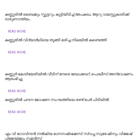
കണ്ണൂരില്‍ ബൈക്കും സ്കൂട്ടറും കൂട്ടിയിടിച്ച് അപകടം; ആറു വയസ്സുകാരിക്ക്
ദാരുണാന്ത്യം
READ MORE
കണ്ണൂരില്‍ വിദ്യാര്‍ഥിയെ തൂങ്ങി മരിച്ച നിലയില്‍ കണ്ടെത്തി
READ MORE
കണ്ണൂർ കോടിയേരിയിൽ വീടിന് നേരെ ബോംബേറ്; പൊലീസ് അന്വേഷണം
ആരംഭിച്ചു
READ MORE
കണ്ണൂരില്‍ ചന്ദന മോഷണ സംഘത്തിലെ രണ്ട് പേര്‍ പിടിയിൽ
READ MORE
എം വി ഗോവിന്ദൻ നൽകിയ മാനനഷ്‌ടക്കേസ്: സ്വപ്ന സുരേഷിനും വിജേഷ്‌
പിള്ളയ്‌ക്കും സമൻസ്‌