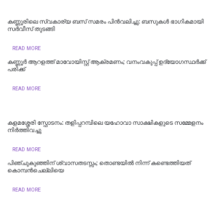
കണ്ണൂരിലെ സ്വകാര്യ ബസ് സമരം പിൻവലിച്ചു: ബസുകൾ ഭാഗികമായി
സർവീസ് തുടങ്ങി
READ MORE
കണ്ണൂർ ആറളത്ത് മാവോയിസ്റ്റ് ആക്രമണം; വനംവകുപ്പ് ഉദ്യോഗസ്ഥർക്ക്
പരിക്ക്
READ MORE
കളമശ്ശേരി സ്ഫോടനം: തളിപ്പറമ്പിലെ യഹോവാ സാക്ഷികളുടെ സമ്മേളനം
നിർത്തിവച്ചു
READ MORE
പിഞ്ചുകുഞ്ഞിന് ശ്വാസതടസ്സം; തൊണ്ടയിൽ നിന്ന് കണ്ടെത്തിയത്
കൊമ്പൻചെല്ലിയെ
READ MORE