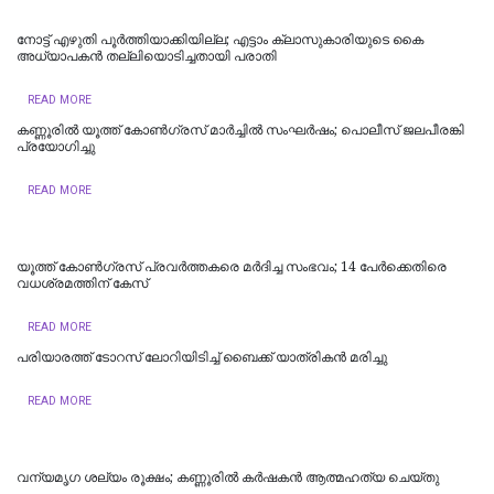
നോട്ട് എഴുതി പൂർത്തിയാക്കിയില്ല; എട്ടാം ക്ലാസുകാരിയുടെ കൈ
അധ്യാപകന്‍ തല്ലിയൊടിച്ചതായി പരാതി
READ MORE
കണ്ണൂരിൽ യൂത്ത് കോൺ​ഗ്രസ് മാർച്ചിൽ സംഘർഷം; പൊലീസ് ജലപീരങ്കി
പ്രയോ​ഗിച്ചു
READ MORE
യൂത്ത് കോണ്‍ഗ്രസ് പ്രവര്‍ത്തകരെ മര്‍ദിച്ച സംഭവം; 14 പേര്‍ക്കെതിരെ
വധശ്രമത്തിന് കേസ്
READ MORE
പരിയാരത്ത് ടോറസ് ലോറിയിടിച്ച് ബൈക്ക് യാത്രികൻ മരിച്ചു
READ MORE
വന്യമൃഗ ശല്യം രൂക്ഷം; കണ്ണൂരിൽ കർഷകൻ ആത്മഹത്യ ചെയ്‌തു