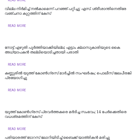
READ MORE
വില്ല നിർമിച്ച് നൽകാമെന്ന് പറഞ്ഞ് പറ്റിച്ചു; എസ്. ശ്രീശാന്തിനെതിരേ
വഞ്ചനാ കുറ്റത്തിന് കേസ്
READ MORE
നോട്ട് എഴുതി പൂർത്തിയാക്കിയില്ല; എട്ടാം ക്ലാസുകാരിയുടെ കൈ
അധ്യാപകന്‍ തല്ലിയൊടിച്ചതായി പരാതി
READ MORE
കണ്ണൂരിൽ യൂത്ത് കോൺ​ഗ്രസ് മാർച്ചിൽ സംഘർഷം; പൊലീസ് ജലപീരങ്കി
പ്രയോ​ഗിച്ചു
READ MORE
യൂത്ത് കോണ്‍ഗ്രസ് പ്രവര്‍ത്തകരെ മര്‍ദിച്ച സംഭവം; 14 പേര്‍ക്കെതിരെ
വധശ്രമത്തിന് കേസ്
READ MORE
പരിയാരത്ത് ടോറസ് ലോറിയിടിച്ച് ബൈക്ക് യാത്രികൻ മരിച്ചു