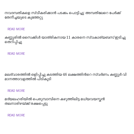
നവദമ്പതികളെ സ്വീകരിക്കാന്‍ പടക്കം പൊട്ടിച്ചു; അമ്പതിലേറെ പേര്‍ക്ക്
തേനീച്ചയുടെ കുത്തേറ്റു
READ MORE
കണ്ണൂരിൽ സൈക്കിൾ യാത്രികനായ 11 കാരനെ സ്വകാര്യബസ് ഇടിച്ചു
തെറിപ്പിച്ചു
READ MORE
മലദ്വാരത്തിൽ ഒളിപ്പിച്ചു കടത്തിയ 46 ല​ക്ഷ​ത്തി​ന്‍റെ സ്വ​ർ​ണം ക​ണ്ണൂ​ർ വി​
മാ​ന​ത്താ​വ​ള​ത്തി​ൽ പി​ടി​കൂ​ടി
READ MORE
മദ്യലഹരിയിൽ പെരുമ്പാമ്പിനെ കഴുത്തിലിട്ട മധ്യവയസ്കൻ
തലനാരിഴയ്ക്ക് രക്ഷപ്പെട്ടു
READ MORE