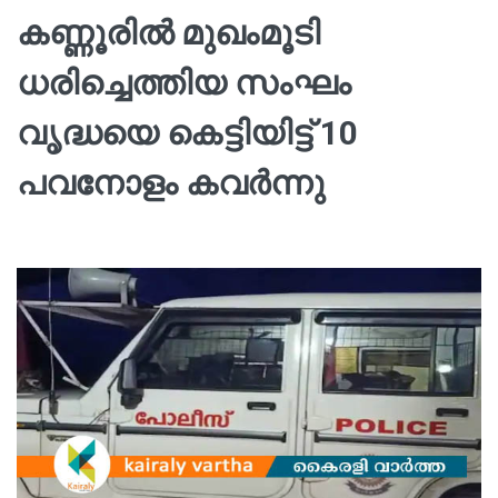
കണ്ണൂരിൽ മുഖംമൂടി
ധരിച്ചെത്തിയ സംഘം
വൃദ്ധയെ കെട്ടിയിട്ട് 10
പവനോളം കവർന്നു