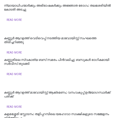
ന്യായാധിപന്മാർക്കും അഭിഭാഷകർക്കും അജ്ഞാത രോഗം: തലശേരിയിൽ
കോടതി അടച്ചു
READ MORE
കണ്ണൂർ ആറളത്ത് വെടിവെപ്പ് നടത്തിയ മാവോയിസ്റ്റ് സംഘത്തെ
തിരിച്ചറിഞ്ഞു
READ MORE
കണ്ണൂരിലെ സ്വകാര്യ ബസ് സമരം പിൻവലിച്ചു: ബസുകൾ ഭാഗികമായി
സർവീസ് തുടങ്ങി
READ MORE
കണ്ണൂർ ആറളത്ത് മാവോയിസ്റ്റ് ആക്രമണം; വനംവകുപ്പ് ഉദ്യോഗസ്ഥർക്ക്
പരിക്ക്
READ MORE
കളമശ്ശേരി സ്ഫോടനം: തളിപ്പറമ്പിലെ യഹോവാ സാക്ഷികളുടെ സമ്മേളനം
നിർത്തിവച്ചു