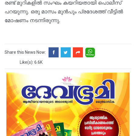
രണ്ട് മുറികളിൽ സംഘം കയറിയതായി പൊലീസ്
പറയുന്നു. ഒരു മാസം മുൻപും പ്രദേശത്ത് വീട്ടിൽ
മോഷണം നടന്നിരുന്നു.
Share this News Now:
Like(s): 6.6K