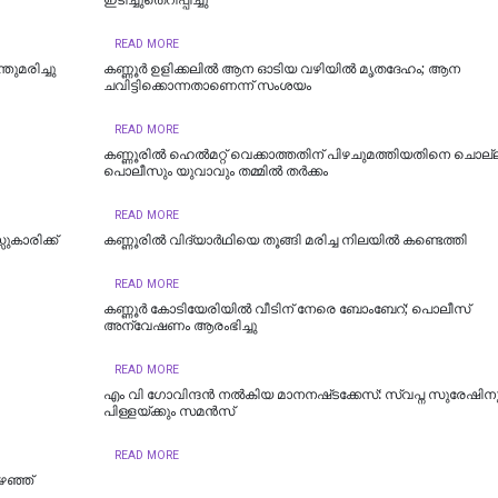
ഇടിച്ചുതെറിപ്പിച്ചു
READ MORE
്തുമരിച്ചു
കണ്ണൂർ ഉളിക്കലിൽ ആന ഓടിയ വഴിയിൽ മൃതദേഹം; ആന
ചവിട്ടിക്കൊന്നതാണെന്ന് സംശയം
READ MORE
കണ്ണൂരില്‍ ഹെല്‍മറ്റ് വെക്കാത്തതിന് പിഴചുമത്തിയതിനെ ചൊല്
പൊലീസും യുവാവും തമ്മില്‍ തര്‍ക്കം
READ MORE
സുകാരിക്ക്
കണ്ണൂരില്‍ വിദ്യാര്‍ഥിയെ തൂങ്ങി മരിച്ച നിലയില്‍ കണ്ടെത്തി
READ MORE
കണ്ണൂർ കോടിയേരിയിൽ വീടിന് നേരെ ബോംബേറ്; പൊലീസ്
അന്വേഷണം ആരംഭിച്ചു
READ MORE
എം വി ഗോവിന്ദൻ നൽകിയ മാനനഷ്‌ടക്കേസ്: സ്വപ്ന സുരേഷിനും
പിള്ളയ്‌ക്കും സമൻസ്‌
READ MORE
ഴഞ്ഞ്