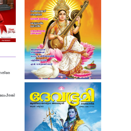
നെതിരേ
ലപീരങ്കി