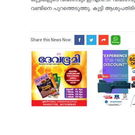
വണ്ടിനെ പുറത്തെടുത്തു. കുട്ടി ആശുപത്
Share this News Now: