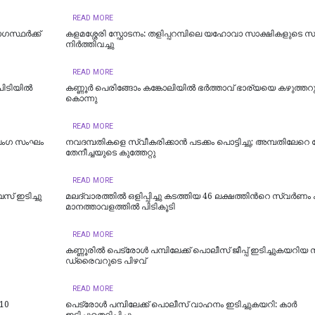
READ MORE
ഗസ്ഥർക്ക്
കളമശ്ശേരി സ്ഫോടനം: തളിപ്പറമ്പിലെ യഹോവാ സാക്ഷികളുടെ സ
നിർത്തിവച്ചു
READ MORE
ിടിയില്‍
കണ്ണൂർ പെരിങ്ങോം കങ്കോലിയിൽ ഭർത്താവ് ഭാര്യയെ കഴുത്തറു
കൊന്നു
READ MORE
ഞ്ചംഗ സംഘം
നവദമ്പതികളെ സ്വീകരിക്കാന്‍ പടക്കം പൊട്ടിച്ചു; അമ്പതിലേറെ പേര
തേനീച്ചയുടെ കുത്തേറ്റു
READ MORE
് ഇടിച്ചു
മലദ്വാരത്തിൽ ഒളിപ്പിച്ചു കടത്തിയ 46 ല​ക്ഷ​ത്തി​ന്‍റെ സ്വ​ർ​ണം ക​
മാ​ന​ത്താ​വ​ള​ത്തി​ൽ പി​ടി​കൂ​ടി
READ MORE
കണ്ണൂരിൽ പെട്രോൾ പമ്പിലേക്ക് പൊലീസ് ജീപ്പ് ഇടിച്ചുകയറിയ
ഡ്രൈവറുടെ പിഴവ്
READ MORE
 10
പെട്രോള്‍ പമ്പിലേക്ക് പൊലീസ് വാഹനം ഇടിച്ചുകയറി: കാര്‍