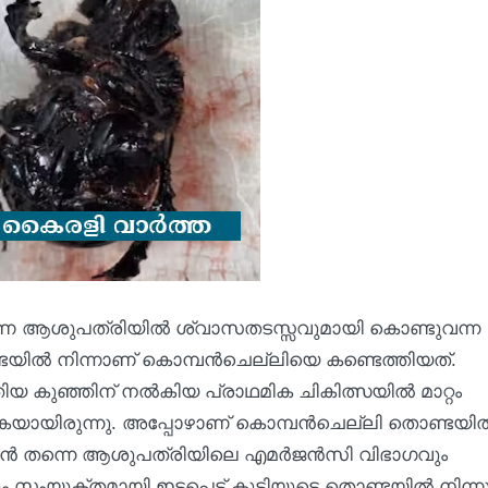
സഹകരണ ആശുപത്രിയിൽ ശ്വാസതടസ്സവുമായി കൊണ്ടുവന്ന
ണ്ടയിൽ നിന്നാണ് കൊമ്പൻചെല്ലിയെ കണ്ടെത്തിയത്.
 കുഞ്ഞിന് നൽകിയ പ്രാഥമിക ചികിത്സയിൽ മാറ്റം
യായിരുന്നു. അപ്പോഴാണ് കൊമ്പൻചെല്ലി തൊണ്ടയി
ന്, ഉടൻ തന്നെ ആശുപത്രിയിലെ എമർജൻസി വിഭാഗവും
ം സംയുക്തമായി ഇടപെട്ട് കുട്ടിയുടെ തൊണ്ടയിൽ നിന്നു