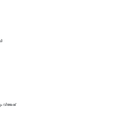
ലി
 വിജേഷ്‌