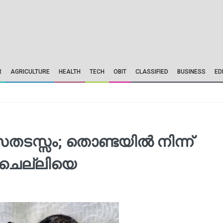
R
AGRICULTURE
HEALTH
TECH
OBIT
CLASSIFIED
BUSINESS
ED
തടസ്സം; തൊണ്ടയിൽ നിന്ന്
ൻചെല്ലിയെ