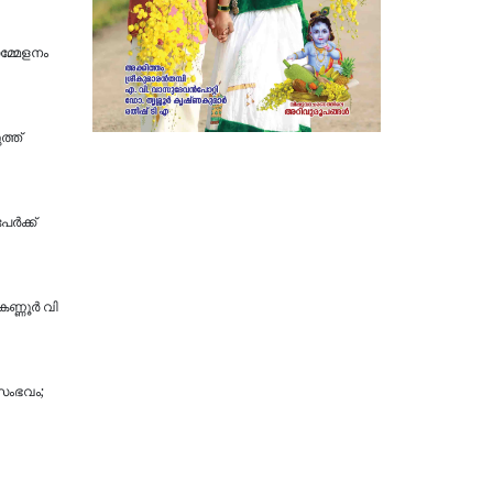
മ്മേളനം
ത്ത്
്‍ക്ക്
ണ്ണൂ​ർ വി​
 സംഭവം;