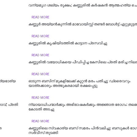
വന്യമൃഗ ശല്യം രൂക്ഷം; കണ്ണൂരിൽ കർഷകൻ ആത്മഹത്യ ചെയ
READ MORE
കണ്ണൂർ അയ്യൻകുന്നിൽ മാവോയിസ്റ്റ്-തണ്ടർ ബോൾട്ട് ഏറ്റുമുട്ട
READ MORE
കണ്ണൂരില്‍ കൃഷിയിടത്തിൽ കാട്ടാന പ്രസവിച്ചു
READ MORE
കണ്ണൂരിൽ വയോധികയെ പീഡിപ്പിച്ച കേസിലെ പ്രതി മരിച്ച നി
READ MORE
ദ്യഭാര്യ
ഓടുന്ന ബസിന് മുകളിലേക്ക് കൂറ്റന്‍ മരം പതിച്ചു; ഡ്രൈവറും
യാത്രക്കാരും അത്ഭുകരമായി രക്ഷപ്പെട്ടു
READ MORE
വ്; പ്രതി
ന്യായാധിപന്മാർക്കും അഭിഭാഷകർക്കും അജ്ഞാത രോഗം: തല
കോടതി അടച്ചു
READ MORE
െ
കണ്ണൂരിലെ സ്വകാര്യ ബസ് സമരം പിൻവലിച്ചു: ബസുകൾ ഭാ
സർവീസ് തുടങ്ങി