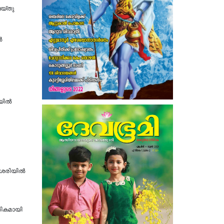
്‌തു
ൽ
ലയിൽ
ശേരിയിൽ
ഗികമായി