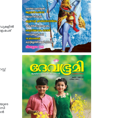
‍ഡുകളില്‍
ോളംപേര്
റ്റ്
തയുടെ
ിസി
ന്‍