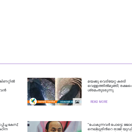
കിണറ്റിൽ
മയക്കു വെടിയേറ്റ കരടി
വെള്ളത്തിൽമുങ്ങി; രക്ഷ
ജീവൻ
ശ്രമംതുടരുന്നു
READ MORE
പിച്ച കേസ്;
"പോകുന്നവർ പോട്ടെ: ജോ
കഠിന
നെല്ലൂരിന്‍റെ രാജി യ