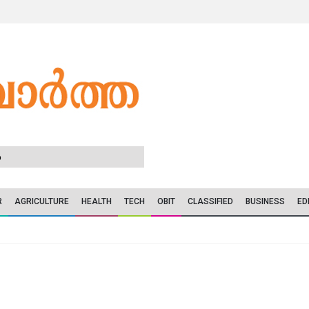
6
R
AGRICULTURE
HEALTH
TECH
OBIT
CLASSIFIED
BUSINESS
ED