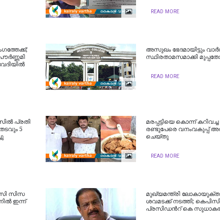
READ MORE
ത്തേക്ക്;
അസുഖം ഭേദമായിട്ടും വാര്
ൗര്‍ണ്ണമി
സ്ഥിരതാമസമാക്കി മുപ്പത
ദിയില്‍
READ MORE
ില്‍ പ്രതി
മരപ്പട്ടിയെ കൊന്ന് കറിവച്ച
തടവും 5
രണ്ടുപേരെ വനംവകുപ്പ് അറസ്
ചു
ചെയ്തു
READ MORE
വിസി സിസ
മുഖ്യമന്ത്രി ലോകായുക്
ില്‍ ഇന്ന്
ശവമടക്ക് നടത്തി; കെപിസ
പ്രസിഡന്‍റ് കെ സുധാകര