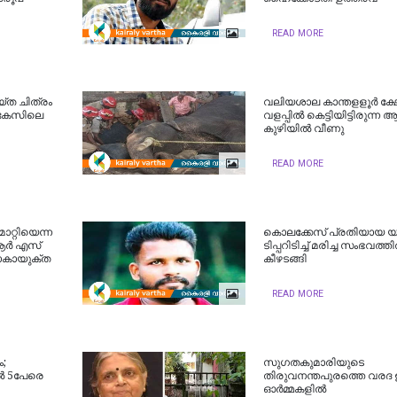
READ MORE
്ത ചിത്രം
വലിയശാല കാന്തളളൂര്‍ ക്ഷ
യ കേസിലെ
വളപ്പില്‍ കെട്ടിയിട്ടിരുന്ന
കുഴിയില്‍ വീണു
READ MORE
റ്റിയെന്ന
കൊലക്കേസ് പ്രതിയായ യ
ആർ എസ്
ടിപ്പറിടിച്ച് മരിച്ച സംഭവത്തി
ോകായുക്ത
കീഴടങ്ങി
READ MORE
ം;
സുഗതകുമാരിയുടെ
ിൽ 5പേരെ
തിരുവനന്തപുരത്തെ വരദ
ഓര്‍മ്മകളില്‍