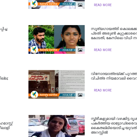
READ MORE
ിച്ച
സൂര്യ​ഗായത്രി കൊലക്കേ
പ്രതി അരുൺ കുറ്റക്കാരനെ
കോടതി, കേസിലെ വിധി ന
READ MORE
വിനോദയാത്രയ്ക്ക് പുറത്ത
ല്ല;
വിചിത്ര നിയമാവലി വൈ
READ MORE
സ്ത്രീകളുമായി വഴക്കിട്ട ദൃ
ാസ്റ്റ്
പകര്‍ത്തിയ ഓട്ടോഡ്രൈവ
ിലാളി
കൈതല്ലിയൊടിച്ച യുവത
അറസ്റ്റിൽ