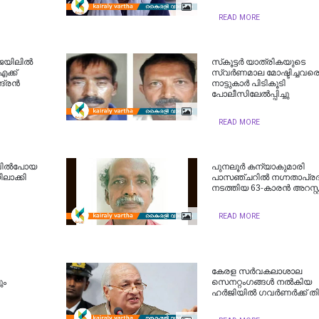
READ MORE
രജയിലിൽ
സ്‌കൂട്ടര്‍ യാത്രികയുടെ
ക്ക്
സ്വര്‍ണമാല മോഷ്ടിച്ചവര
്ദ്രൻ
നാട്ടുകാര്‍ പിടികൂടി
പോലീസിലേല്‍പ്പിച്ചു
READ MORE
ിവില്‍പോയ
പുനലൂര്‍ കന്യാകുമാരി
ിലാക്കി
പാസഞ്ചറില്‍ നഗ്നതാപ്രദ
നടത്തിയ 63-കാരന്‍ അറസ്റ്റ
READ MORE
കേരള സർവകലാശാല
ും
സെനറ്റംഗങ്ങൾ നൽകിയ
ഹർജിയില്‍ ഗവർണർക്ക് തിര