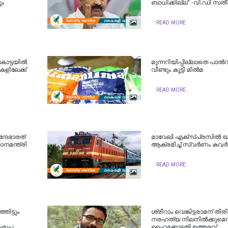
ും
ബാധിക്കില്ല" -വി.ഡി സ
READ MORE
കോട്ടയിൽ
മുന്നറിയിപ്പില്ലാതെ പാൽ
കളിലേക്ക്
വീണ്ടും കൂട്ടി മിൽമ
READ MORE
്ദേഭാരത്
മാവേലി എക്സ്പ്രസിൽ 
ധാനമന്ത്രി
ആക്രമിച്ച് സ്വർണം കവർന
READ MORE
ിട്ടും
ശ്രീറാം വെങ്കിട്ടരാമന് തിരിച
നരഹത്യ നിലനില്‍ക്കുമെന്
ഷംരൂപ
ഹൈക്കോടതി ഉത്തരവ്