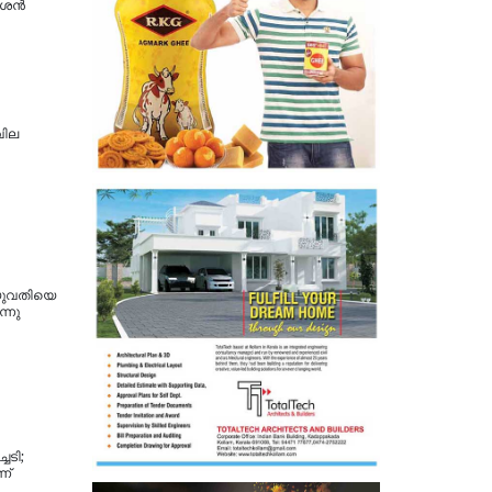
തീശൻ
വില
യുവതിയെ
്നു
്ചടി;
ന്