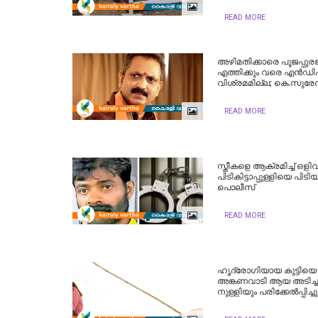
READ MORE
അഴിമതിക്കാരെ പൂജപ്പു
എത്തിക്കും വരെ എൻഡിഎ
വിശ്രമമില്ല; കെ.സുരേന
READ MORE
സ്തീകളെ ആക്രമിച്ച് ഒള
പിടികിട്ടാപ്പുള്ളിയെ പിടിയ
പൊലീസ്
READ MORE
ഹൃദ്രോഗിയായ കുട്ടിയെ
അങ്കണവാടി ആയ അടിച്ച
നുള്ളിയും പരിക്കേൽപ്പിച്ചു