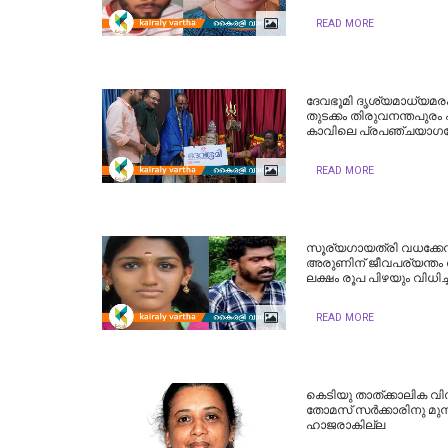
READ MORE
ദേവഭൂമി ദൃശ്യമാധ്യമരംഗ
തുടക്കം തിരുവനന്തപുരം പ
കാവിലെ പ്രപഞ്ചയാഗവേ
READ MORE
സൂര്യഗായത്രി വധക്കേസ
അരുണിന് ജീവപര്യന്തം 
ലക്ഷം രൂപ പിഴയും വിധിച്
READ MORE
കെടിയു താത്ക്കാലിക 
തോമസ് സര്‍ക്കാരിനു മുന്ന
ഹാജരാകില്ല