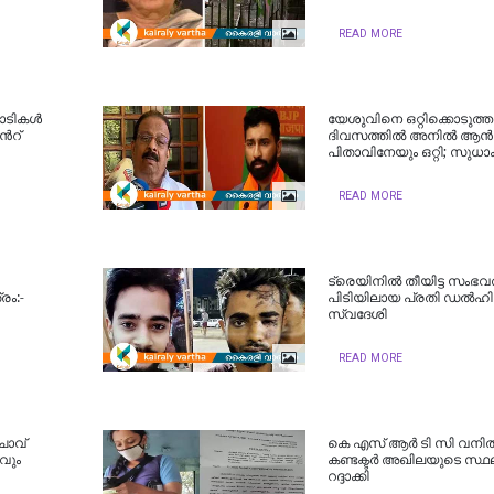
READ MORE
ടികള്‍
യേശുവിനെ ഒറ്റിക്കൊടുത്ത
്‍റ്
ദിവസത്തിൽ അനിൽ ആന്
പിതാവിനേയും ഒറ്റി; സുധാ
READ MORE
ട്രെയിനിൽ തീയിട്ട സംഭവ
രം:-
പിടിയിലായ പ്രതി ഡൽഹി
സ്വദേശി
READ MORE
ാവ്
കെ എസ് ആർ ടി സി വനി
വും
കണ്ടക്ടര്‍ അഖിലയുടെ സ്ഥലം
റദ്ദാക്കി