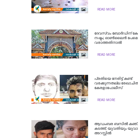
READ MORE
ദേവസ്വം ബോര്‍ഡിന് കോ
നഷ്ടം; ഓണ്‍ലൈന്‍ പേമെന
വരാത്തതിനാല്‍
READ MORE
പ്രതിയെ നേരിട്ട് കണ്ട്
വരക്കുന്നതല്ല രേഖാചിത്
കേരളാപോലീസ്
READ MORE
ആഡംബര ബസിൽ കഞ്ച
കടത്ത്; യുവതിയും യുവാ
അറസ്റ്റിൽ