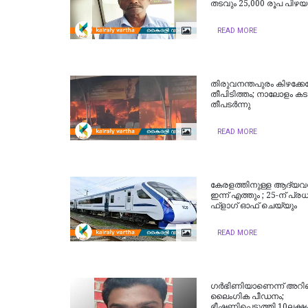
തടവും 25,000 രൂപ പിഴയ
READ MORE
തിരുവനന്തപുരം കിഴക്കേ
തീപിടിത്തം; നാലോളം കട
തീപടർന്നു
READ MORE
കേരളത്തിനുള്ള ആദ്യവന
ഇന്ന് എത്തും ; 25-ന് പ്ര
ഫ്‌ളാഗ് ഓഫ് ചെയ്യും
READ MORE
ഗർഭിണിയാണെന്ന് അറിഞ്ഞ
ലൈംഗിക പീഡനം;
ഭീഷണിപ്പെടുത്തി 10ലക്