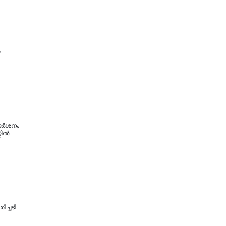
െ
ര്‍ശനം
ില്‍
ിച്ചടി