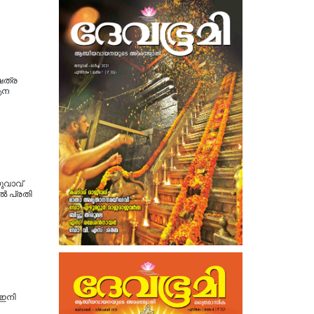
േത്ര
 ആന
ുവാവ്
ല്‍ പ്രതി
 ഇനി