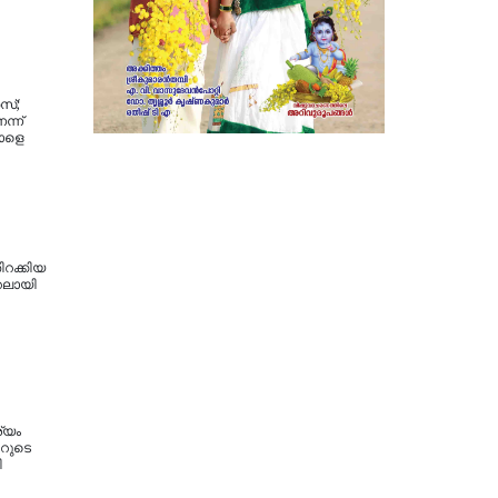
സ്;
ന്ന്
ാളെ
ിറക്കിയ
റലായി
ശ്യം
റുടെ
ി