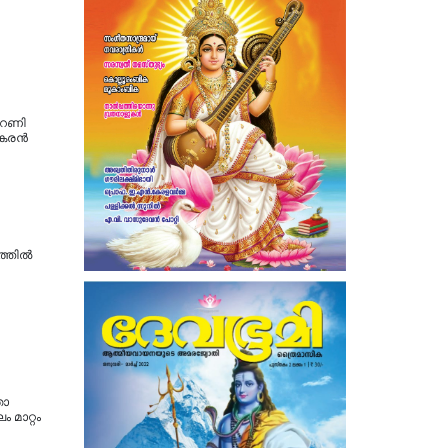
‍റണി
കരന്‍
ത്തിൽ
താ
 മാറ്റം