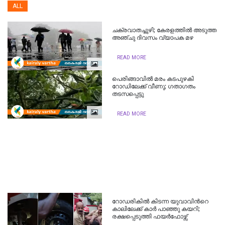
ALL
ചക്രവാതച്ചുഴി; കേരളത്തിൽ അടുത്ത
അഞ്ചു ദിവസം വ്യാപക മഴ
READ MORE
പെരിങ്ങാവിൽ മരം കടപുഴകി
റോഡിലേക്ക് വീണു; ഗതാഗതം
തടസപ്പെട്ടു
READ MORE
റോഡരികിൽ കിടന്ന യുവാവിന്‍റെ
കാലിലേക്ക് കാര്‍ പാഞ്ഞു കയറി;
രക്ഷപ്പെടുത്തി ഫയർഫോഴ്സ്