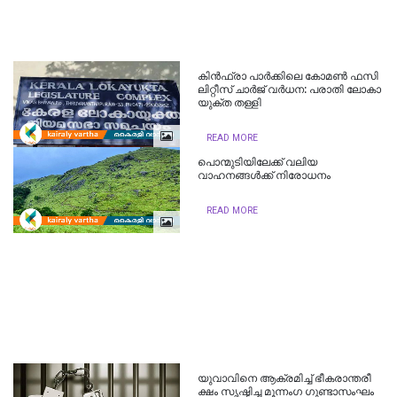
കി​ൻ​ഫ്രാ പാ​ർ​ക്കി​ലെ കോ​മ​ണ്‍ ഫ​സി​
ലി​റ്റീ​സ് ചാ​ർ​ജ് വ​ർ​ധ​ന: പ​രാ​തി ലോ​കാ​
യു​ക്ത ത​ള്ളി
READ MORE
പൊന്മുടിയിലേക്ക് വലിയ
വാഹനങ്ങള്‍ക്ക് നിരോധനം
READ MORE
യു​വാ​വി​നെ ആ​ക്ര​മി​ച്ച് ഭീ​ക​രാ​ന്ത​രീ​
ക്ഷം സൃ​ഷ്ടി​ച്ച​ മൂ​ന്നം​ഗ ഗു​ണ്ടാസംഘം