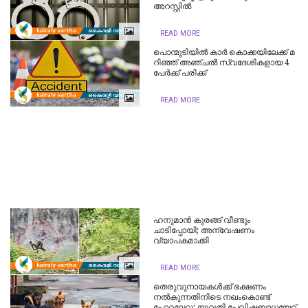
അ​റ​സ്റ്റിൽ
READ MORE
പൊ​ന്മു​ടി​യി​ൽ‌ കാ​ർ കൊ​ക്ക​യി​ലേ​ക്ക് മ​
റി​ഞ്ഞ് അഞ്ചൽ സ്വദേശികളായ 4
പേ​ർ​ക്ക് പ​രി​ക്ക്
READ MORE
ഹനുമാൻ കുരങ്ങ് വീണ്ടും
ചാടിപ്പോയി; അന്വേഷണം
വ്യാപകമാക്കി
READ MORE
തെരുവുനായകള്‍ക്ക് ഭക്ഷണം
നല്‍കുന്നതിനിടെ നഖംകൊണ്ട്
പോറലേറ്റു; യുവതി പേവിഷബാധയേറ്റ്