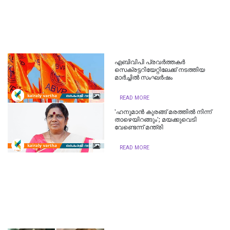
എബിവിപി പ്രവർത്തകർ
സെക്രട്ടറിയേറ്റിലേക്ക് നടത്തിയ
മാർച്ചിൽ സംഘർഷം
READ MORE
'ഹനുമാൻ കുരങ്ങ് മരത്തില്‍ നിന്ന്
താഴെയിറങ്ങും'; മയക്കുവെടി
വേണ്ടെന്ന് മന്ത്രി
READ MORE