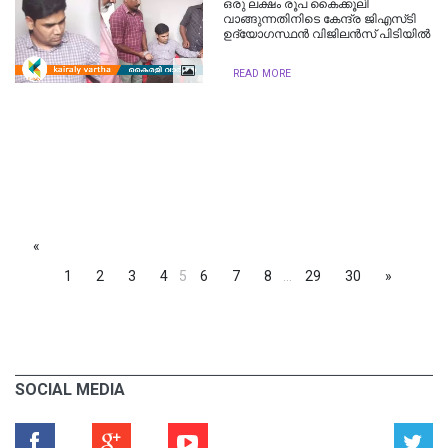
ഒരു ലക്ഷം രൂപ കൈക്കൂലി
വാങ്ങുന്നതിനിടെ കേന്ദ്ര ജിഎസ്‌ടി
ഉദ്യോഗസ്ഥൻ വിജിലൻസ് പിടിയിൽ
READ MORE
«
1
2
3
4
5
6
7
8
...
29
30
»
SOCIAL MEDIA