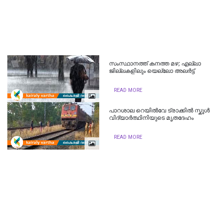
സംസ്ഥാനത്ത് കനത്ത മഴ; എല്ലാ
ജില്ലകളിലും യെല്ലോ അലർട്ട്
READ MORE
പാറശാല റെയിൽവേ ട്രാക്കിൽ സ്കൂൾ
വിദ്യാർത്ഥിനിയുടെ മൃതദേഹം
READ MORE