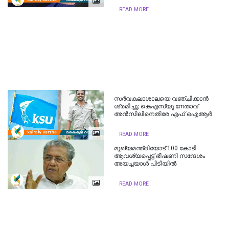
READ MORE
സർവകലാശാലയെ വഞ്ചിക്കാൻ
ശ്രമിച്ചു; കെഎസ്‍യു നേതാവ്
അൻസിലിനെതിരേ എഫ് ഐആർ
READ MORE
മുഖ്യമന്ത്രിയോട് 100 കോടി
ആവശ്യപ്പെട്ട് ഭീഷണി സന്ദേശം
അയച്ചയാൾ പിടിയില്‍
READ MORE