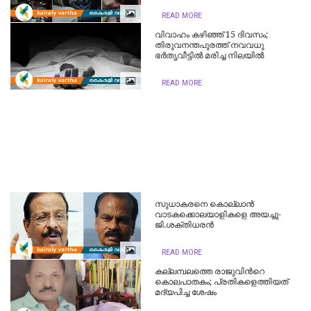
READ MORE
വിവാഹം കഴിഞ്ഞ് 15 ദിവസം;
തിരുവനന്തപുരത്ത് നവവധു
ഭർതൃവീട്ടിൽ മരിച്ച നിലയിൽ
READ MORE
സുധാകരനെ കൊല്ലാൻ
വാടകക്കൊലയാളികളെ അയച്ചു-
ജി.ശക്തിധരൻ
READ MORE
കല്ലമ്പലത്തെ രാജുവിന്‍റെ
കൊലപാതകം; പ്രതികളെത്തിയത്
മദ്യപിച്ച ശേഷം