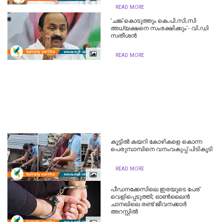
READ MORE
'ചങ്ക് കൊടുത്തും കെ.പി.സി.സി
അധ്യക്ഷനെ സംരക്ഷിക്കും'- വി.ഡി
സതീശന്‍
READ MORE
കൂട്ടിൽ കയറി കോഴികളെ കൊന്ന
പെരുമ്പാമ്പിനെ വനംവകുപ്പ് പിടികൂടി
READ MORE
പീഡനക്കേസിലെ ഇരയുടെ പേര്
വെളിപ്പെടുത്തി; ഓൺലൈൻ
ചാനലിലെ രണ്ട് ജീവനക്കാർ
അറസ്റ്റിൽ