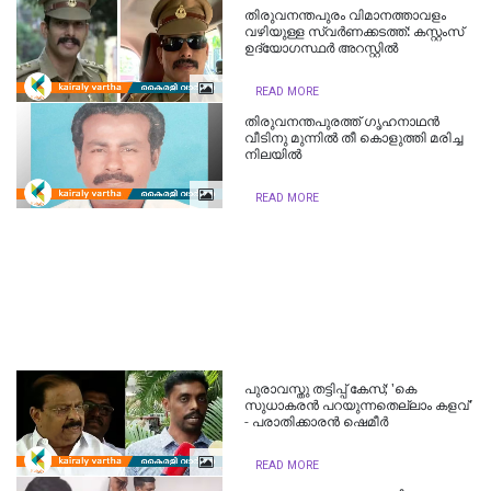
തിരുവനന്തപുരം വിമാനത്താവളം
വഴിയുള്ള സ്വർണക്കടത്ത്: കസ്റ്റംസ്
ഉദ്യോഗസ്ഥർ അറസ്റ്റിൽ
READ MORE
തിരുവനന്തപുരത്ത് ഗൃഹനാഥൻ
വീടിനു മുന്നിൽ തീ കൊളുത്തി മരിച്ച
നിലയിൽ
READ MORE
പുരാവസ്തു തട്ടിപ്പ് കേസ്; 'കെ
സുധാകരൻ പറയുന്നതെല്ലാം കളവ്'
- പരാതിക്കാരൻ ഷെമീർ
READ MORE