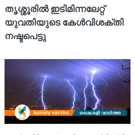
തൃശ്ശൂരിൽ ഇടിമിന്നലേറ്റ്
യുവതിയുടെ കേൾവിശക്തി
നഷ്ടപെട്ടു