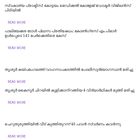
സ്വകാര്യ പ്രാക്ടീസ്: കോട്ടയം മെഡിക്കൽ കോളേജ് ഡോക്ടർ വിജിലൻസ്
പിടിയിൽ
READ MORE
പാ​ലി​യേ​ക്ക​ര ടോ​ള്‍ പ്ലാ​സ പ്രതിഷേ​ധം: കോണ്‍ഗ്രസ് എം.പിമാർ
ഉള്‍പ്പെടെ 145 പേ​ര്‍​ക്കെ​തി​രെ​ കേസ്
READ MORE
തൃശൂർ കയ്പമംഗലത്ത് വാഹനാപകടത്തിൽ പോലീസുദ്യോഗസ്ഥൻ മരിച്ചു
READ MORE
തൃശൂർ കൈനൂർ ചിറയിൽ കുളിക്കാനിറങ്ങിയ 4 വിദ്യാർഥികൾ മുങ്ങി മരിച്ചു
READ MORE
ചെറുതുരുത്തിയിൽ വീട് കുത്തിതുറന്ന് 40 പവൻ സ്വർണം കവർന്നു
READ MORE