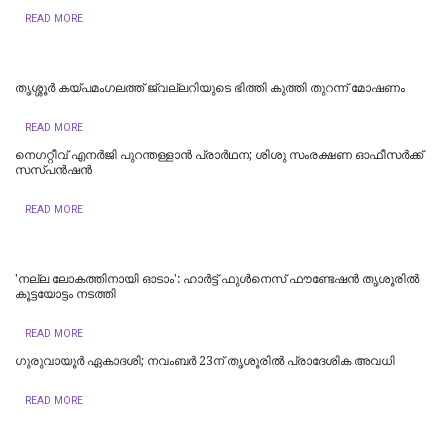
READ MORE
തൃശ്ശൂർ കയ്പമംഗലത്ത് ജ്വല്ലറിയുടെ ഭിത്തി കുത്തി തുറന്ന് മോഷണം
READ MORE
നെഗറ്റീവ് എനർജി പുറന്തള്ളാൻ പ്രാർഥന; ശിശു സംരക്ഷണ ഓഫീസർക്ക്
സസ്പൻഷൻ
READ MORE
'നല്ല ലോകത്തിനായി ഓടാം': ഹാർട്ട് ഫുൾനെസ് ഫൗണ്ടേഷൻ തൃശൂരില്‍
കൂട്ടയോട്ടം നടത്തി
READ MORE
ഗുരുവായൂർ ഏകാദശി; നവംബർ 23ന് തൃശൂരിൽ പ്രാദേശിക അവധി
READ MORE