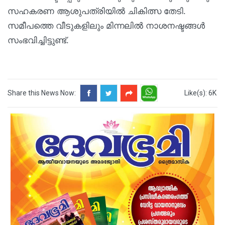
സഹകരണ ആശുപത്രിയിൽ ചികിത്സ തേടി.
സമീപത്തെ വീടുകളിലും മിന്നലിൽ നാശനഷ്ടങ്ങൾ
സംഭവിച്ചിട്ടുണ്ട്.
Share this News Now:
Like(s): 6K