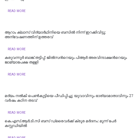
READ MORE
ആറാം ക്ലാസ് വിദ്യാര്‍ഥിനിയെ ബസില്‍ നിന്ന് ഇറക്കിവിട്ടു;
അന്വേഷണത്തിന് ഉത്തരവ്
READ MORE
കരുവന്നൂർ ബാങ്ക് തട്ടിപ്പ്: ജിൽസന്‍റെയും പിആർ അരവിന്ദാക്ഷന്‍റെയും
ജാമ്യാപേക്ഷ തള്ളി
READ MORE
മദ്യം നൽകി പെൺകുട്ടിയെ പീഡിപ്പിച്ചു; യുവാവിനും ഭാര്യാമാതാവിനും 27
വർഷം കഠിന തടവ്
READ MORE
കെ.എസ്.ആർ.ടി.സി ബസ് ഡ്രൈവർക്ക് ക്രൂര മർദനം: മൂന്ന് പേർ
കസ്റ്റഡിയിൽ
READ MORE