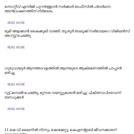
നെഗറ്റീവ് എനര്‍ജി പുറന്തള്ളാന്‍ സര്‍ക്കാര്‍ ഓഫീസില്‍ പ്രാര്‍ഥന:
അന്വേഷണത്തിന് നിര്‍ദേശം
READ MORE
ഭൂമി അളക്കാൻ കൈക്കൂലി വാങ്ങി: തൃശൂർ താലൂക്ക് സർവേയറെ വിജിലൻസ്
അറസ്റ്റ് ചെയ്തു
READ MORE
ഗുരുവായൂർ ആനത്താവളത്തിൽ ആനയുടെ ആക്രമണത്തിൽ പാപ്പാൻ
മരിച്ചു
READ MORE
റൂട്ട് കനാൽ ചെയ്തു, മൂന്നര വയസ്സുകാരൻ മരിച്ചു; ചികിത്സാപിഴവെന്ന്
ബന്ധുക്കൾ
READ MORE
11 കെ വി ലൈനിൽ നിന്നും ഷോക്കേറ്റു; കെഎസ്ഇബി ജീവനക്കാരന്