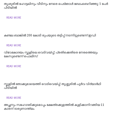
തൃശൂരിൽ ഹോട്ടലിനും വീടിനും നേരെ പെട്രോൾ ബോംബെറിഞ്ഞു; 5 പേർ
പിടിയിൽ
READ MORE
കണ്ടല ബാങ്കിൽ 200 കോടി രൂപയുടെ തട്ടിപ്പ് നടന്നിട്ടുണ്ടെന്ന് ഇഡി
READ MORE
വിവേകോദയം സ്കൂളിലെ വെടിവയ്പ്പ്; പ്രതിക്കെതിരെ നേരത്തെയും
കേസുണ്ടെന്ന് പൊലീസ്
READ MORE
സ്കൂളിൽ തോക്കുമായെത്തി വെടിവെയ്പ്പ്; തൃശ്ശൂരില്‍ പൂർവ വിദ്യാർഥി
പിടിയിൽ
READ MORE
അച്ഛനും സഹോദരിക്കുമൊപ്പം ക്ഷേത്രക്കുളത്തിൽ കുളിക്കാനിറങ്ങിയ 11
കാരന് ദാരുണാന്ത്യം