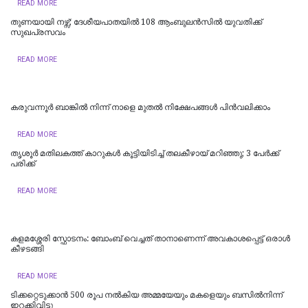
READ MORE
തുണയായി നഴ്സ്; ദേശീയപാതയിൽ 108 ആംബുലൻസിൽ യുവതിക്ക്
സുഖപ്രസവം
READ MORE
കരുവന്നൂർ ബാങ്കിൽ നിന്ന് നാളെ മുതൽ നിക്ഷേപങ്ങൾ പിൻവലിക്കാം
READ MORE
തൃശൂര്‍ മതിലകത്ത് കാറുകള്‍ കൂട്ടിയിടിച്ച് തലകീഴായ് മറിഞ്ഞു; 3 പേര്‍ക്ക്
പരിക്ക്
READ MORE
കളമശ്ശേരി സ്ഫോടനം: ബോംബ് വെച്ചത് താനാണെന്ന് അവകാശപ്പെട്ട് ഒരാൾ
കീഴടങ്ങി
READ MORE
ടിക്കറ്റെടുക്കാന്‍ 500 രൂപ നല്‍കിയ അമ്മയേയും മകളെയും ബസില്‍നിന്ന്
ഇറക്കിവിട്ടു