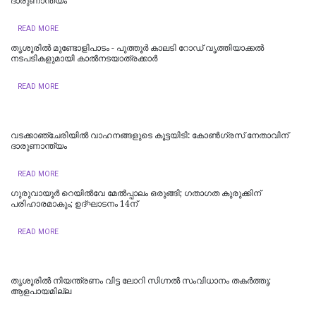
ദാരുണാന്ത്യം
READ MORE
തൃശൂരിൽ മുണ്ടോളിപാടം - പുത്തൂർ കാലടി റോഡ് വൃത്തിയാക്കൽ
നടപടികളുമായി കാൽനടയാത്രക്കാർ
READ MORE
വടക്കാഞ്ചേരിയിൽ വാഹനങ്ങളുടെ കൂട്ടയിടി: കോൺഗ്രസ് നേതാവിന്
ദാരുണാന്ത്യം
READ MORE
ഗുരുവായൂര്‍ റെയില്‍വേ മേല്‍പ്പാലം ഒരുങ്ങി; ഗതാഗത കുരുക്കിന്
പരിഹാരമാകും; ഉദ്ഘാടനം 14ന്
READ MORE
തൃശൂരിൽ നിയന്ത്രണം വിട്ട ലോറി സിഗ്നൽ സംവിധാനം തകർത്തു;
ആളപായമില്ല