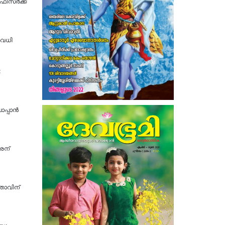
ഫീസർക്ക്
അവധി
:
പ്പാൻ
രന്
താവിന്