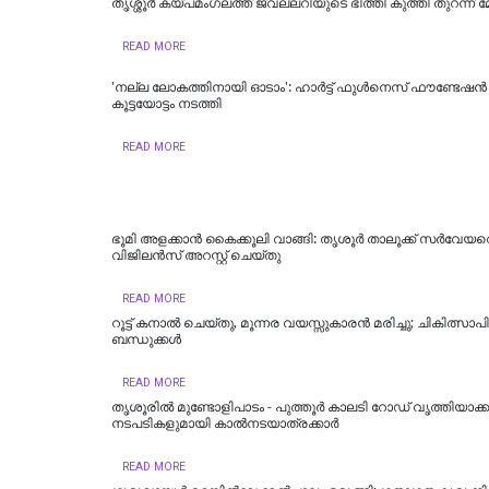
തൃശ്ശൂർ കയ്പമംഗലത്ത് ജ്വല്ലറിയുടെ ഭിത്തി കുത്തി തുറന്ന
READ MORE
'നല്ല ലോകത്തിനായി ഓടാം': ഹാർട്ട് ഫുൾനെസ് ഫൗണ്ടേഷൻ 
കൂട്ടയോട്ടം നടത്തി
READ MORE
ഭൂമി അളക്കാൻ കൈക്കൂലി വാങ്ങി: തൃശൂർ താലൂക്ക് സർവേയറ
വിജിലൻസ് അറസ്റ്റ് ചെയ്തു
READ MORE
റൂട്ട് കനാൽ ചെയ്തു, മൂന്നര വയസ്സുകാരൻ മരിച്ചു; ചികിത്സാപ
ബന്ധുക്കൾ
READ MORE
തൃശൂരിൽ മുണ്ടോളിപാടം - പുത്തൂർ കാലടി റോഡ് വൃത്തിയാക്
നടപടികളുമായി കാൽനടയാത്രക്കാർ
READ MORE