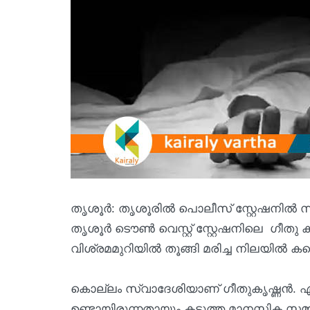
തൃശൂർ: തൃശൂരിൽ പൊലീസ് സ്റ്റേഷനിൽ സ
തൃശൂർ ടൌൺ വെസ്റ്റ് സ്റ്റേഷനിലെ ഗീതു 
വിശ്രമമുറിയിൽ തൂങ്ങി മരിച്ച നിലയിൽ കണ
കൊല്ലം സ്വാദേശിയാണ് ഗീതുകൃഷ്ണൻ. ഏറെ 
ഉണ്ടായിരുന്നതായും കടുത്ത മാനസിക സമ്മ