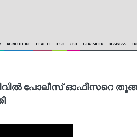
R
AGRICULTURE
HEALTH
TECH
OBIT
CLASSIFIED
BUSINESS
ED
സിവിൽ പോലീസ് ഓഫീസറെ തൂങ്ങ
തി