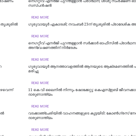
് മോഷണം
നെഗറ്റീവ് എനർജി പുറന്തള്ളാൻ പ്രാർഥന; ശിശു സംരക്ഷണ ഓ
സസ്പൻഷൻ
READ MORE
തൃശൂരില്‍
ഗുരുവായൂർ ഏകാദശി; നവംബർ 23ന് തൃശൂരിൽ പ്രാദേശിക 
READ MORE
നെഗറ്റീവ് എനര്‍ജി പുറന്തള്ളാന്‍ സര്‍ക്കാര്‍ ഓഫീസില്‍ പ്രാര്‍ഥന
അന്വേഷണത്തിന് നിര്‍ദേശം
READ MORE
െ
ഗുരുവായൂർ ആനത്താവളത്തിൽ ആനയുടെ ആക്രമണത്തിൽ പാ
മരിച്ചു
READ MORE
ിഴവെന്ന്
11 കെ വി ലൈനിൽ നിന്നും ഷോക്കേറ്റു; കെഎസ്ഇബി ജീവനക്കാ
ദാരുണാന്ത്യം
READ MORE
കൽ
വടക്കാഞ്ചേരിയിൽ വാഹനങ്ങളുടെ കൂട്ടയിടി: കോൺഗ്രസ് നേ
ദാരുണാന്ത്യം
READ MORE