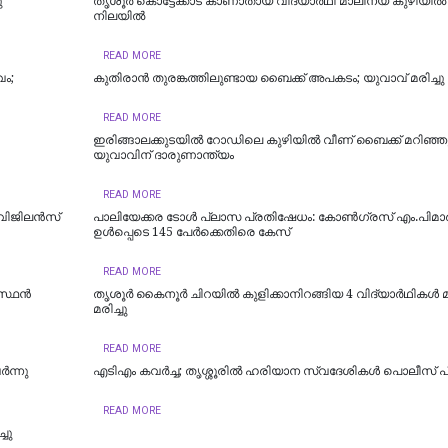
ു
തൃശൂർ കൊട്ടേക്കാട് കാണാതായ വിദ്യാർഥി മാലിന്യ കുഴിയിൽ മ
നിലയിൽ
READ MORE
വം;
കുതിരാൻ തുരങ്കത്തിലുണ്ടായ ബൈക്ക് അപകടം; യുവാവ് മരിച്ചു
READ MORE
ഇരിങ്ങാലക്കുടയില്‍ റോഡിലെ കുഴിയില്‍ വീണ് ബൈക്ക് മറിഞ്ഞു
യുവാവിന് ദാരുണാന്ത്യം
READ MORE
 വിജിലൻസ്
പാ​ലി​യേ​ക്ക​ര ടോ​ള്‍ പ്ലാ​സ പ്രതിഷേ​ധം: കോണ്‍ഗ്രസ് എം.പിമാ
ഉള്‍പ്പെടെ 145 പേ​ര്‍​ക്കെ​തി​രെ​ കേസ്
READ MORE
സ്ഥൻ
തൃശൂർ കൈനൂർ ചിറയിൽ കുളിക്കാനിറങ്ങിയ 4 വിദ്യാർഥികൾ മു
മരിച്ചു
READ MORE
ർന്നു
എടിഎം കവർച്ച; തൃശ്ശൂരിൽ ഹരിയാന സ്വദേശികൾ പൊലീസ് പ
READ MORE
ചു