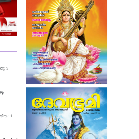
ു; 5
യും
്ങിയ 11