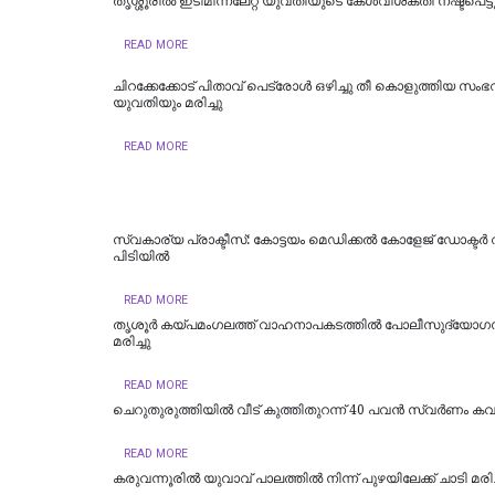
തൃശ്ശൂരിൽ ഇടിമിന്നലേറ്റ് യുവതിയുടെ കേൾവിശക്തി നഷ്ടപെട്ട
READ MORE
ചിറക്കേക്കോട് പിതാവ് പെട്രോള്‍ ഒഴിച്ചു തീ കൊളുത്തിയ സംഭ
യുവതിയും മരിച്ചു
READ MORE
സ്വകാര്യ പ്രാക്ടീസ്: കോട്ടയം മെഡിക്കൽ കോളേജ് ഡോക്ടർ
പിടിയിൽ
READ MORE
തൃശൂർ കയ്പമംഗലത്ത് വാഹനാപകടത്തിൽ പോലീസുദ്യോഗ
മരിച്ചു
READ MORE
ചെറുതുരുത്തിയിൽ വീട് കുത്തിതുറന്ന് 40 പവൻ സ്വർണം കവ
READ MORE
കരുവന്നൂരിൽ യുവാവ് പാലത്തിൽ നിന്ന് പുഴയിലേക്ക് ചാടി മരിച്