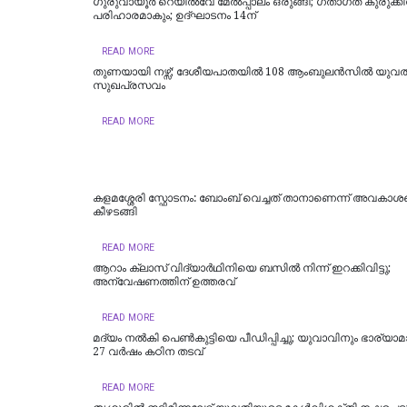
ഗുരുവായൂര്‍ റെയില്‍വേ മേല്‍പ്പാലം ഒരുങ്ങി; ഗതാഗത കുരുക്കി
പരിഹാരമാകും; ഉദ്ഘാടനം 14ന്
READ MORE
തുണയായി നഴ്സ്; ദേശീയപാതയിൽ 108 ആംബുലൻസിൽ യുവതിക
സുഖപ്രസവം
READ MORE
കളമശ്ശേരി സ്ഫോടനം: ബോംബ് വെച്ചത് താനാണെന്ന് അവകാശപ്പ
കീഴടങ്ങി
READ MORE
ആറാം ക്ലാസ് വിദ്യാര്‍ഥിനിയെ ബസില്‍ നിന്ന് ഇറക്കിവിട്ടു;
അന്വേഷണത്തിന് ഉത്തരവ്
READ MORE
മദ്യം നൽകി പെൺകുട്ടിയെ പീഡിപ്പിച്ചു; യുവാവിനും ഭാര്യാ
27 വർഷം കഠിന തടവ്
READ MORE