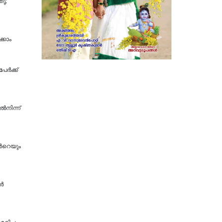
തു;
്കാം
ര്‍ക്ക്
‍നിന്ന്
്‍റെയും
േർ