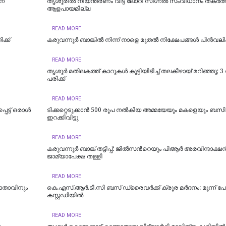
ന്
തൃശൂരിൽ നിയന്ത്രണം വിട്ട ലോറി സിഗ്നൽ സംവിധാനം തകർത്
ആളപായമില്ല
READ MORE
്ക്
കരുവന്നൂർ ബാങ്കിൽ നിന്ന് നാളെ മുതൽ നിക്ഷേപങ്ങൾ പിൻവലിക
READ MORE
തൃശൂര്‍ മതിലകത്ത് കാറുകള്‍ കൂട്ടിയിടിച്ച് തലകീഴായ് മറിഞ്ഞു; 3 പേ
പരിക്ക്
READ MORE
െട്ട് ഒരാൾ
ടിക്കറ്റെടുക്കാന്‍ 500 രൂപ നല്‍കിയ അമ്മയേയും മകളെയും ബസില്
ഇറക്കിവിട്ടു
READ MORE
കരുവന്നൂർ ബാങ്ക് തട്ടിപ്പ്: ജിൽസന്‍റെയും പിആർ അരവിന്ദാക്ഷന
ജാമ്യാപേക്ഷ തള്ളി
READ MORE
മാതാവിനും
കെ.എസ്.ആർ.ടി.സി ബസ് ഡ്രൈവർക്ക് ക്രൂര മർദനം: മൂന്ന് പ
കസ്റ്റഡിയിൽ
READ MORE