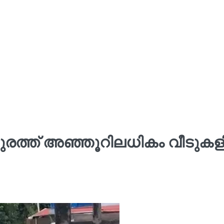
ുരത്ത് അഞ്ഞൂറിലധികം വീടുക