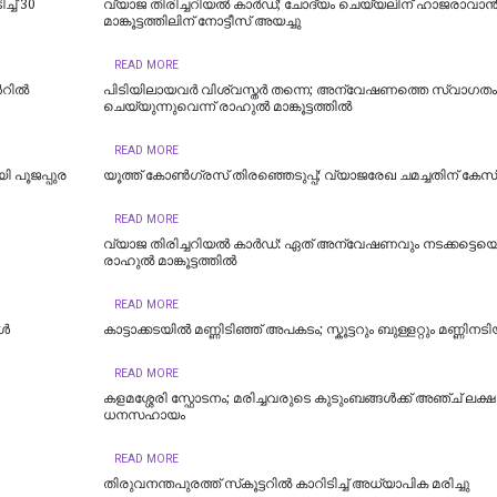
ച് 30
വ്യാജ തിരിച്ചറിയൽ കാർഡ്; ചോദ്യം ചെയ്യലിന് ഹാജരാവാ
മാങ്കൂട്ടത്തിലിന് നോട്ടീസ് അയച്ചു
READ MORE
‍റിൽ
പിടിയിലായവര്‍ വിശ്വസ്തര്‍ തന്നെ; അന്വേഷണത്തെ സ്വാഗതം
ചെയ്യുന്നുവെന്ന് രാഹുല്‍ മാങ്കൂട്ടത്തില്‍
READ MORE
ി പൂജപ്പുര
യൂത്ത് കോൺഗ്രസ് തിരഞ്ഞെടുപ്പ്; വ്യാജരേഖ ചമച്ചതിന് കേസ്
READ MORE
വ്യാജ തിരിച്ചറിയല്‍ കാര്‍ഡ്: ഏത് അന്വേഷണവും നടക്കട്ടെയെന
രാഹുല്‍ മാങ്കൂട്ടത്തില്‍
READ MORE
കൾ
കാട്ടാക്കടയിൽ മണ്ണിടിഞ്ഞ് അപകടം; സ്കൂട്ടറും ബുള്ളറ്റും മണ്ണിനടിയ
READ MORE
കളമശ്ശേരി സ്ഫോടനം; മരിച്ചവരുടെ കുടുംബങ്ങള്‍ക്ക് അഞ്ച് ലക്ഷ
ധനസഹായം
READ MORE
തിരുവനന്തപുരത്ത് സ്‌കൂട്ടറില്‍ കാറിടിച്ച് അധ്യാപിക മരിച്ചു