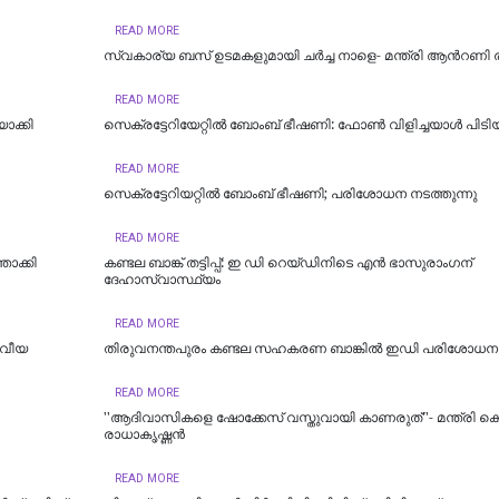
READ MORE
സ്വകാര്യ ബസ് ഉടമകളുമായി ചർച്ച നാളെ- മന്ത്രി ആന്‍റണി 
READ MORE
ാക്കി
സെക്രട്ടേറിയേറ്റിൽ ബോംബ് ഭീഷണി: ഫോൺ വിളിച്ചയാൾ പിടി
READ MORE
സെക്രട്ടേറിയറ്റിൽ ബോംബ് ഭീഷണി; പരിശോധന നടത്തുന്നു
READ MORE
താക്കി
കണ്ടല ബാങ്ക് തട്ടിപ്പ്: ഇ ഡി റെയ്‌ഡിനിടെ എൻ ഭാസുരാംഗന്
ദേഹാസ്വാസ്ഥ്യം
READ MORE
നവീയ
തിരുവനന്തപുരം കണ്ടല സഹകരണ ബാങ്കിൽ ഇഡി പരിശോധന
READ MORE
''ആദിവാസികളെ ഷോക്കേസ് വസ്തുവായി കാണരുത്''- മന്ത്രി കെ
രാധാകൃഷ്ണൻ
READ MORE