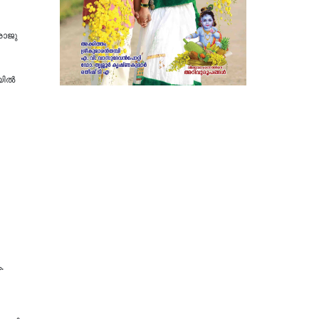
രാജു
യിൽ
.