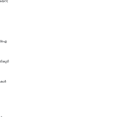
ുകയറി;
എഫ്ഐ
ടികൂടി
തികൾ