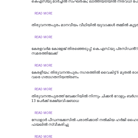
കെഎസ്‌യു മാർച്ചിൽ സംഘർഷം; ലാത്തിയടിയിൽ നിരവധി പേർക്
READ MORE
തിരുവനന്തപുരം മാനവീയം വീഥിയിൽ യുവാക്കൾ തമ്മിൽ കൂട്ടത്
READ MORE
കേരളവർമ കോളേജ് തിരഞ്ഞെടുപ്പ്; കെ.എസ്.യു പ്രസിഡൻ്റ
സമരത്തിലേക്ക്
READ MORE
കേരളീയം: തിരുവനന്തപുരം നഗരത്തില്‍ വൈകിട്ട് 6 മുതല്‍ രാത
വരെ ഗതാഗതനിയന്ത്രണം
READ MORE
തിരുവനന്തപുരത്ത് ബേക്കറിയിൽ നിന്നും ചിക്കൻ റോളും ബർഗറു
13 പേർക്ക് ഭക്ഷ്യവിഷബാധ
READ MORE
സോളാര്‍ പീഡനക്കേസില്‍ പരാതിക്കാരി നല്‍കിയ ഹര്‍ജി ഹൈ
ഫയലില്‍ സ്വീകരിച്ചു
READ MORE