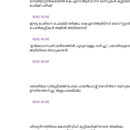
നെയ്യാറ്റിൻകരയിൽ കെ.എസ്.ആര്‍.ടി.സി ബസുകൾ കൂട്ടിയിടിച്
പേർക്ക് പരിക്ക്
READ MORE
ഇരട്ട പേരിനെ ചൊല്ലി തർക്കം; കെഎസ്ആർടിസി ബസ് സ്റ്റാന്
പെൺകുട്ടികൾ തമ്മിൽ അടിയോടടി
READ MORE
'ഉദ്യോഗസ്ഥർ ശരീരത്തിൽ ചൂടുവെള്ളം ഒഴിച്ചു'; പരാതിയുമായ
ജയിലിലെ തടവുകാരൻ
READ MORE
ശബരിമല ഡ്യൂട്ടിയ്ക്ക് പോയ ഫയർഫോഴ്സ് ബസിന്‍റെ ടയറു
ഊരിത്തെറിച്ചു; ആളപായമില്ല
READ MORE
ശിശുദിനത്തിലെ കോടതിവിധി കുട്ടികൾക്ക് നേരെ അക്രമം