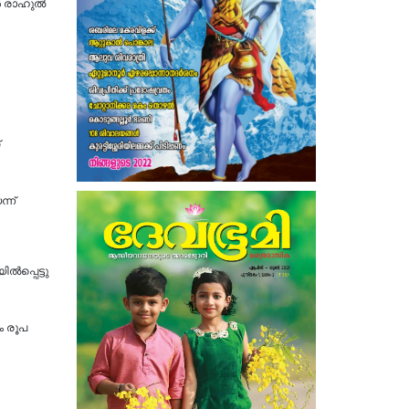
ൻ രാഹുൽ
്ന്
ിൽപ്പെട്ടു
ം രൂപ