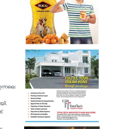
 ഇന്നലെ
യി.
്.
െ