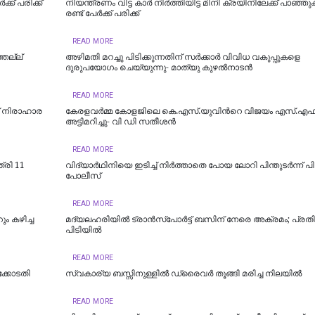
ക് പരിക്ക്
നിയന്ത്രണം വിട്ട കാർ നിർത്തിയിട്ട മിനി ക്രയിനിലേക്ക് പാഞ്ഞ
രണ്ട് പേര്‍ക്ക് പരിക്ക്
READ MORE
തല്ല്
അഴിമതി മറച്ചു പിടിക്കുന്നതിന് സര്‍ക്കാര്‍ വിവിധ വകുപ്പുകളെ
ദുരുപയോഗം ചെയ്യുന്നു- മാത്യു കുഴല്‍നാടന്‍
READ MORE
് നിരാഹാര
കേരളവർമ്മ കോളജിലെ കെ.എസ്.യുവിന്‍റെ വിജയം എസ്.
അട്ടിമറിച്ചു- വി ഡി സതീശൻ
READ MORE
്രി 11
വിദ്യാര്‍ഥിനിയെ ഇടിച്ച് നിര്‍ത്താതെ പോയ ലോറി പിന്തുടര്‍ന്ന് പി
പോലീസ്
READ MORE
ം കഴിച്ച
മദ്യലഹരിയിൽ ട്രാൻസ്പോർട്ട് ബസിന് നേരെ അക്രമം; പ്ര
പിടിയിൽ
READ MORE
ക്കോടതി
സ്വകാര്യ ബസ്സിനുള്ളില്‍ ഡ്രൈവര്‍ തൂങ്ങി മരിച്ച നിലയില്‍
READ MORE