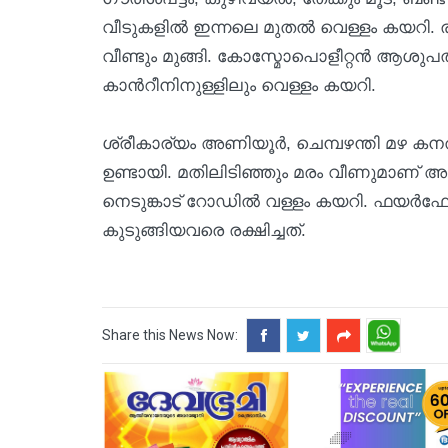
വീടുകളിൽ ഇന്നലെ മുതൽ വെള്ളം കയറി. ര
വീണ്ടും മുങ്ങി. കോസ്മോപൊളീറ്റൻ ആശുപത
കാന്‍റീനിനുള്ളിലും വെള്ളം കയറി.
ശ്രീകാര്യം അണിയൂർ, ചെമ്പഴന്തി മഴ കനത
ഉണ്ടായി. മതിലിടിഞ്ഞും മരം വീണുമാണ് അ
നെടുങ്കാട് റോഡിൽ വള്ളം കയറി. ഫയർഫോ
കുടുങ്ങിയവരെ രക്ഷിച്ചത്.
Share this News Now: