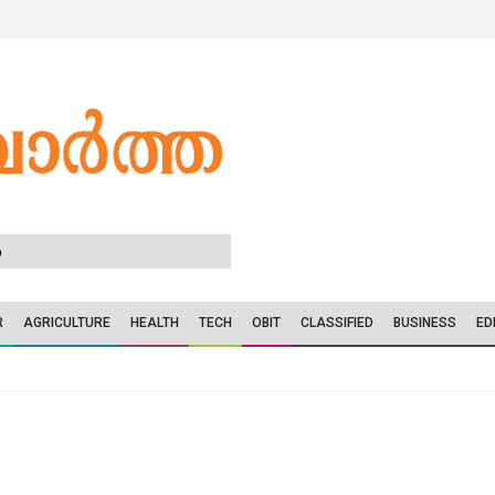
6
R
AGRICULTURE
HEALTH
TECH
OBIT
CLASSIFIED
BUSINESS
ED