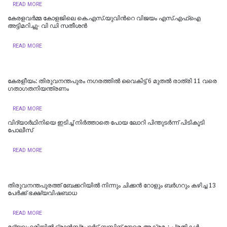
READ MORE
കേരളവർമ്മ കോളജിലെ കെ.എസ്.യുവിന്‍റെ വിജയം എസ്.എഫ്ഐ
അട്ടിമറിച്ചു- വി ഡി സതീശൻ
READ MORE
കേരളീയം: തിരുവനന്തപുരം നഗരത്തില്‍ വൈകിട്ട് 6 മുതല്‍ രാത്രി 11 വരെ
ഗതാഗതനിയന്ത്രണം
READ MORE
വിദ്യാര്‍ഥിനിയെ ഇടിച്ച് നിര്‍ത്താതെ പോയ ലോറി പിന്തുടര്‍ന്ന് പിടികൂടി
പോലീസ്
READ MORE
തിരുവനന്തപുരത്ത് ബേക്കറിയിൽ നിന്നും ചിക്കൻ റോളും ബർഗറും കഴിച്ച 13
പേർക്ക് ഭക്ഷ്യവിഷബാധ
READ MORE
മദ്യലഹരിയിൽ ട്രാൻസ്പോർട്ട് ബസിന് നേരെ അക്രമം; പ്രതികൾ