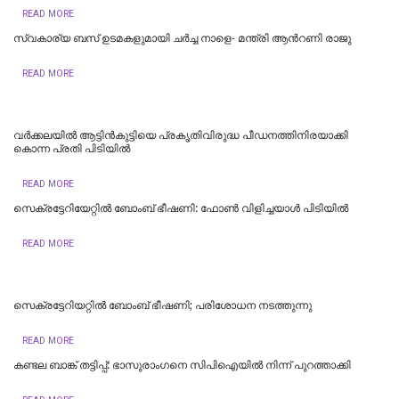
READ MORE
സ്വകാര്യ ബസ് ഉടമകളുമായി ചർച്ച നാളെ- മന്ത്രി ആന്‍റണി രാജു
READ MORE
വർക്കലയിൽ ആട്ടിൻകുട്ടിയെ പ്രകൃതിവിരുദ്ധ പീഡനത്തിനിരയാക്കി
കൊന്ന പ്രതി പിടിയിൽ
READ MORE
സെക്രട്ടേറിയേറ്റിൽ ബോംബ് ഭീഷണി: ഫോൺ വിളിച്ചയാൾ പിടിയിൽ
READ MORE
സെക്രട്ടേറിയറ്റിൽ ബോംബ് ഭീഷണി; പരിശോധന നടത്തുന്നു
READ MORE
കണ്ടല ബാങ്ക് തട്ടിപ്പ്: ഭാസുരാംഗനെ സിപിഐയില്‍ നിന്ന് പുറത്താക്കി