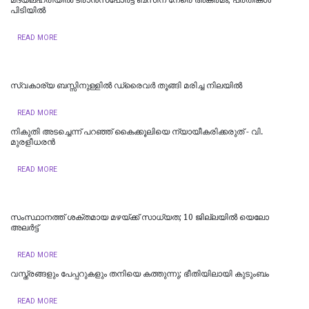
പിടിയിൽ
READ MORE
സ്വകാര്യ ബസ്സിനുള്ളില്‍ ഡ്രൈവര്‍ തൂങ്ങി മരിച്ച നിലയില്‍
READ MORE
നികുതി അടച്ചെന്ന് പറഞ്ഞ് കൈക്കൂലിയെ ന്യായീകരിക്കരുത് - വി.
മുരളീധരൻ
READ MORE
സംസ്ഥാനത്ത് ശക്തമായ മഴയ്ക്ക് സാധ്യത; 10 ജില്ലയിൽ യെലോ
അലർട്ട്
READ MORE
വസ്ത്രങ്ങളും പേപ്പറുകളും തനിയെ കത്തുന്നു; ഭീതിയിലായി കുടുംബം
READ MORE