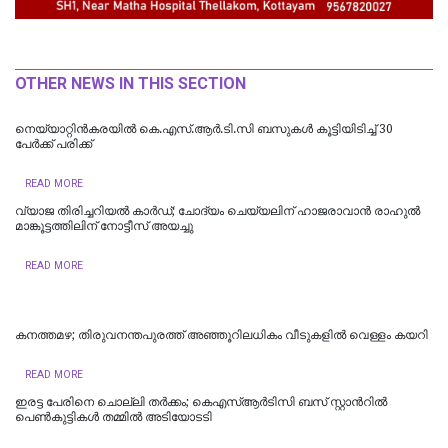
OTHER NEWS IN THIS SECTION
നെയ്യാറ്റിൻകരയിൽ കെ.എസ്.ആര്‍.ടി.സി ബസുകൾ കൂട്ടിയിടിച്ച് 30
പേർക്ക് പരിക്ക്
READ MORE
വ്യാജ തിരിച്ചറിയൽ കാർഡ്; ചോദ്യം ചെയ്യലിന് ഹാജരാവാൻ രാഹുൽ
മാങ്കൂട്ടത്തിലിന് നോട്ടീസ് അയച്ചു
READ MORE
കനത്തമഴ; തിരുവനന്തപുരത്ത് അഞ്ഞൂറിലധികം വീടുകളിൽ വെള്ളം കയറി
READ MORE
ഇരട്ട പേരിനെ ചൊല്ലി തർക്കം; കെഎസ്ആർടിസി ബസ് സ്റ്റാന്‍റിൽ
പെൺകുട്ടികൾ തമ്മിൽ അടിയോടടി