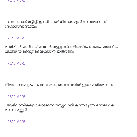
READ MORE
കണ്ടല ബാങ്ക് തട്ടിപ്പ്: ഇ ഡി റെയ്‌ഡിനിടെ എൻ ഭാസുരാംഗന്
ദേഹാസ്വാസ്ഥ്യം
READ MORE
രാത്രി 12 മണി കഴിഞ്ഞാൽ ആളുകൾ ഒഴിഞ്ഞ് പോകണം; മാനവീയ
വീഥിയിൽ നൈറ്റ് ലൈഫിന് നിയന്ത്രണം
READ MORE
തിരുവനന്തപുരം കണ്ടല സഹകരണ ബാങ്കിൽ ഇഡി പരിശോധന
READ MORE
''ആദിവാസികളെ ഷോക്കേസ് വസ്തുവായി കാണരുത്''- മന്ത്രി കെ.
രാധാകൃഷ്ണൻ
READ MORE