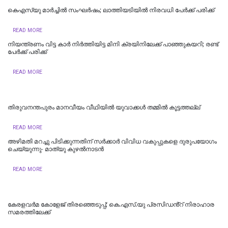
കെഎസ്‌യു മാർച്ചിൽ സംഘർഷം; ലാത്തിയടിയിൽ നിരവധി പേർക്ക് പരിക്ക്
READ MORE
നിയന്ത്രണം വിട്ട കാർ നിർത്തിയിട്ട മിനി ക്രയിനിലേക്ക് പാഞ്ഞുകയറി; രണ്ട്
പേര്‍ക്ക് പരിക്ക്
READ MORE
തിരുവനന്തപുരം മാനവീയം വീഥിയിൽ യുവാക്കൾ തമ്മിൽ കൂട്ടത്തല്ല്
READ MORE
അഴിമതി മറച്ചു പിടിക്കുന്നതിന് സര്‍ക്കാര്‍ വിവിധ വകുപ്പുകളെ ദുരുപയോഗം
ചെയ്യുന്നു- മാത്യു കുഴല്‍നാടന്‍
READ MORE
കേരളവർമ കോളേജ് തിരഞ്ഞെടുപ്പ്; കെ.എസ്.യു പ്രസിഡൻ്റ് നിരാഹാര
സമരത്തിലേക്ക്