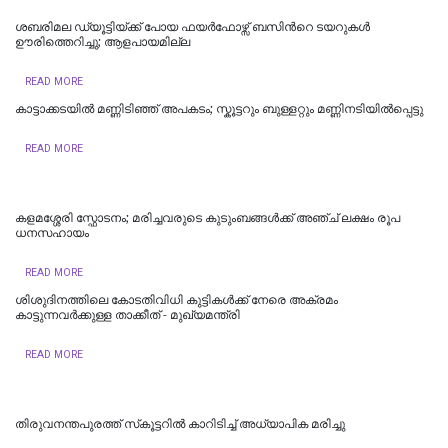
ശബരിമല ഡ്യൂട്ടിയ്ക്ക് പോയ ഫയർഫോഴ്സ് ബസിന്‍റെ ടയറുകൾ
ഊരിത്തെറിച്ചു; ആളപായമില്ല
READ MORE
കാട്ടാക്കടയിൽ മണ്ണിടിഞ്ഞ് അപകടം; സ്കൂട്ടറും ബുള്ളറ്റും മണ്ണിനടിയിൽപ്പെട്ടു
READ MORE
കളമശ്ശേരി സ്ഫോടനം; മരിച്ചവരുടെ കുടുംബങ്ങള്‍ക്ക് അഞ്ച് ലക്ഷം രൂപ
ധനസഹായം
READ MORE
ശിശുദിനത്തിലെ കോടതിവിധി കുട്ടികൾക്ക് നേരെ അക്രമം
കാട്ടുന്നവര്‍ക്കുള്ള താക്കീത് - മുഖ്യമന്ത്രി
READ MORE
തിരുവനന്തപുരത്ത് സ്‌കൂട്ടറില്‍ കാറിടിച്ച് അധ്യാപിക മരിച്ചു