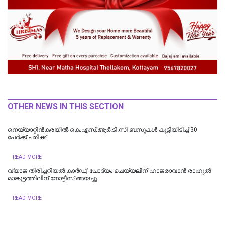
OTHER NEWS IN THIS SECTION
നെയ്യാറ്റിൻകരയിൽ കെ.എസ്.ആര്‍.ടി.സി ബസുകൾ കൂട്ടിയിടിച്ച് 30
പേർക്ക് പരിക്ക്
READ MORE
വ്യാജ തിരിച്ചറിയൽ കാർഡ്; ചോദ്യം ചെയ്യലിന് ഹാജരാവാൻ രാഹുൽ
മാങ്കൂട്ടത്തിലിന് നോട്ടീസ് അയച്ചു
READ MORE