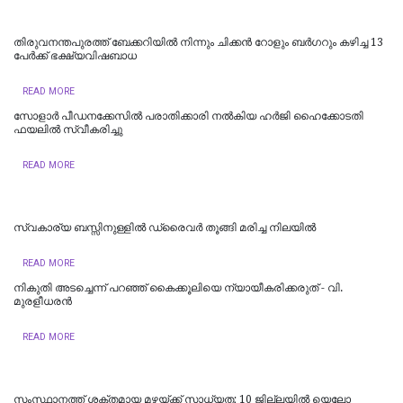
തിരുവനന്തപുരത്ത് ബേക്കറിയിൽ നിന്നും ചിക്കൻ റോളും ബർഗറും കഴിച്ച 13
പേർക്ക് ഭക്ഷ്യവിഷബാധ
READ MORE
സോളാര്‍ പീഡനക്കേസില്‍ പരാതിക്കാരി നല്‍കിയ ഹര്‍ജി ഹൈക്കോടതി
ഫയലില്‍ സ്വീകരിച്ചു
READ MORE
സ്വകാര്യ ബസ്സിനുള്ളില്‍ ഡ്രൈവര്‍ തൂങ്ങി മരിച്ച നിലയില്‍
READ MORE
നികുതി അടച്ചെന്ന് പറഞ്ഞ് കൈക്കൂലിയെ ന്യായീകരിക്കരുത് - വി.
മുരളീധരൻ
READ MORE
സംസ്ഥാനത്ത് ശക്തമായ മഴയ്ക്ക് സാധ്യത; 10 ജില്ലയിൽ യെലോ