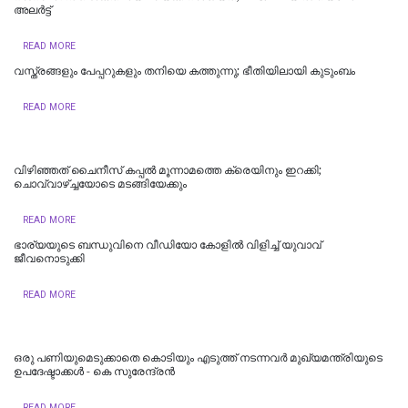
അലർട്ട്
READ MORE
വസ്ത്രങ്ങളും പേപ്പറുകളും തനിയെ കത്തുന്നു; ഭീതിയിലായി കുടുംബം
READ MORE
വിഴിഞ്ഞത് ചൈനീസ് കപ്പല്‍ മൂന്നാമത്തെ ക്രെയിനും ഇറക്കി;
ചൊവ്വാഴ്ച്ചയോടെ മടങ്ങിയേക്കും
READ MORE
ഭാര്യയുടെ ബന്ധുവിനെ വീഡിയോ കോളിൽ വിളിച്ച് യുവാവ്
ജീവനൊടുക്കി
READ MORE
ഒരു പണിയുമെടുക്കാതെ കൊടിയും എടുത്ത് നടന്നവർ മുഖ്യമന്ത്രിയുടെ
ഉപദേഷ്ടാക്കൾ - കെ സുരേന്ദ്രൻ
READ MORE