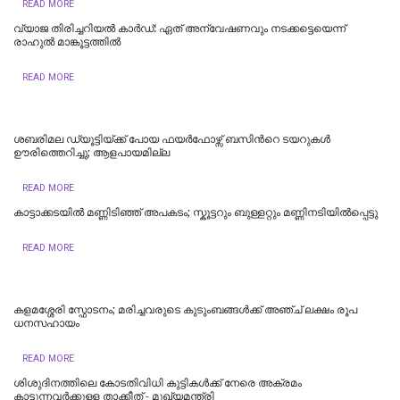
READ MORE
വ്യാജ തിരിച്ചറിയല്‍ കാര്‍ഡ്: ഏത് അന്വേഷണവും നടക്കട്ടെയെന്ന്
രാഹുല്‍ മാങ്കൂട്ടത്തില്‍
READ MORE
ശബരിമല ഡ്യൂട്ടിയ്ക്ക് പോയ ഫയർഫോഴ്സ് ബസിന്‍റെ ടയറുകൾ
ഊരിത്തെറിച്ചു; ആളപായമില്ല
READ MORE
കാട്ടാക്കടയിൽ മണ്ണിടിഞ്ഞ് അപകടം; സ്കൂട്ടറും ബുള്ളറ്റും മണ്ണിനടിയിൽപ്പെട്ടു
READ MORE
കളമശ്ശേരി സ്ഫോടനം; മരിച്ചവരുടെ കുടുംബങ്ങള്‍ക്ക് അഞ്ച് ലക്ഷം രൂപ
ധനസഹായം
READ MORE
ശിശുദിനത്തിലെ കോടതിവിധി കുട്ടികൾക്ക് നേരെ അക്രമം
കാട്ടുന്നവര്‍ക്കുള്ള താക്കീത് - മുഖ്യമന്ത്രി