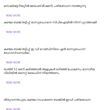
സെക്രട്ടേറിയറ്റിൽ ബോംബ് ഭീഷണി; പരിശോധന നടത്തുന്നു
READ MORE
കണ്ടല ബാങ്ക് തട്ടിപ്പ്: ഭാസുരാംഗനെ സിപിഐയില്‍ നിന്ന് പുറത്താക്കി
READ MORE
കണ്ടല ബാങ്ക് തട്ടിപ്പ്: ഇ ഡി റെയ്‌ഡിനിടെ എൻ ഭാസുരാംഗന്
ദേഹാസ്വാസ്ഥ്യം
READ MORE
രാത്രി 12 മണി കഴിഞ്ഞാൽ ആളുകൾ ഒഴിഞ്ഞ് പോകണം; മാനവീയ
വീഥിയിൽ നൈറ്റ് ലൈഫിന് നിയന്ത്രണം
READ MORE
തിരുവനന്തപുരം കണ്ടല സഹകരണ ബാങ്കിൽ ഇഡി പരിശോധന
READ MORE