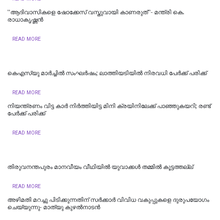
''ആദിവാസികളെ ഷോക്കേസ് വസ്തുവായി കാണരുത്''- മന്ത്രി കെ.
രാധാകൃഷ്ണൻ
READ MORE
കെഎസ്‌യു മാർച്ചിൽ സംഘർഷം; ലാത്തിയടിയിൽ നിരവധി പേർക്ക് പരിക്ക്
READ MORE
നിയന്ത്രണം വിട്ട കാർ നിർത്തിയിട്ട മിനി ക്രയിനിലേക്ക് പാഞ്ഞുകയറി; രണ്ട്
പേര്‍ക്ക് പരിക്ക്
READ MORE
തിരുവനന്തപുരം മാനവീയം വീഥിയിൽ യുവാക്കൾ തമ്മിൽ കൂട്ടത്തല്ല്
READ MORE
അഴിമതി മറച്ചു പിടിക്കുന്നതിന് സര്‍ക്കാര്‍ വിവിധ വകുപ്പുകളെ ദുരുപയോഗം
ചെയ്യുന്നു- മാത്യു കുഴല്‍നാടന്‍