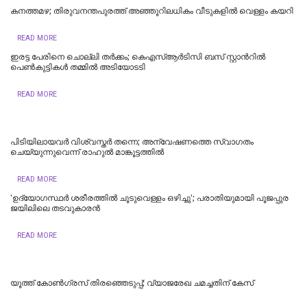
കനത്തമഴ; തിരുവനന്തപുരത്ത് അഞ്ഞൂറിലധികം വീടുകളിൽ വെള്ളം കയറി
READ MORE
ഇരട്ട പേരിനെ ചൊല്ലി തർക്കം; കെഎസ്ആർടിസി ബസ് സ്റ്റാന്‍റിൽ
പെൺകുട്ടികൾ തമ്മിൽ അടിയോടടി
READ MORE
പിടിയിലായവര്‍ വിശ്വസ്തര്‍ തന്നെ; അന്വേഷണത്തെ സ്വാഗതം
ചെയ്യുന്നുവെന്ന് രാഹുല്‍ മാങ്കൂട്ടത്തില്‍
READ MORE
'ഉദ്യോഗസ്ഥർ ശരീരത്തിൽ ചൂടുവെള്ളം ഒഴിച്ചു'; പരാതിയുമായി പൂജപ്പുര
ജയിലിലെ തടവുകാരൻ
READ MORE
യൂത്ത് കോൺഗ്രസ് തിരഞ്ഞെടുപ്പ്; വ്യാജരേഖ ചമച്ചതിന് കേസ്