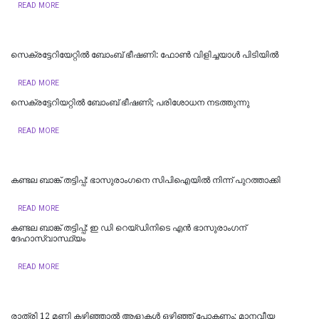
READ MORE
സെക്രട്ടേറിയേറ്റിൽ ബോംബ് ഭീഷണി: ഫോൺ വിളിച്ചയാൾ പിടിയിൽ
READ MORE
സെക്രട്ടേറിയറ്റിൽ ബോംബ് ഭീഷണി; പരിശോധന നടത്തുന്നു
READ MORE
കണ്ടല ബാങ്ക് തട്ടിപ്പ്: ഭാസുരാംഗനെ സിപിഐയില്‍ നിന്ന് പുറത്താക്കി
READ MORE
കണ്ടല ബാങ്ക് തട്ടിപ്പ്: ഇ ഡി റെയ്‌ഡിനിടെ എൻ ഭാസുരാംഗന്
ദേഹാസ്വാസ്ഥ്യം
READ MORE
രാത്രി 12 മണി കഴിഞ്ഞാൽ ആളുകൾ ഒഴിഞ്ഞ് പോകണം; മാനവീയ