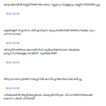
കാട്ടാക്കടയിൽ മണ്ണിടിഞ്ഞ് അപകടം; സ്കൂട്ടറും ബുള്ളറ്റും മണ്ണിനടിയിൽപ്പെട്ടു
READ MORE
കളമശ്ശേരി സ്ഫോടനം; മരിച്ചവരുടെ കുടുംബങ്ങള്‍ക്ക് അഞ്ച് ലക്ഷം രൂപ
ധനസഹായം
READ MORE
ശിശുദിനത്തിലെ കോടതിവിധി കുട്ടികൾക്ക് നേരെ അക്രമം
കാട്ടുന്നവര്‍ക്കുള്ള താക്കീത് - മുഖ്യമന്ത്രി
READ MORE
തിരുവനന്തപുരത്ത് സ്‌കൂട്ടറില്‍ കാറിടിച്ച് അധ്യാപിക മരിച്ചു
READ MORE
വർക്കലയിൽ ആട്ടിൻകുട്ടിയെ പ്രകൃതിവിരുദ്ധ പീഡനത്തിനിരയാക്കി
കൊന്ന പ്രതി പിടിയിൽ