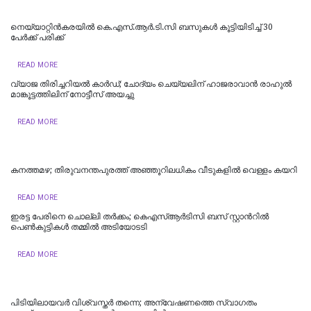
നെയ്യാറ്റിൻകരയിൽ കെ.എസ്.ആര്‍.ടി.സി ബസുകൾ കൂട്ടിയിടിച്ച് 30
പേർക്ക് പരിക്ക്
READ MORE
വ്യാജ തിരിച്ചറിയൽ കാർഡ്; ചോദ്യം ചെയ്യലിന് ഹാജരാവാൻ രാഹുൽ
മാങ്കൂട്ടത്തിലിന് നോട്ടീസ് അയച്ചു
READ MORE
കനത്തമഴ; തിരുവനന്തപുരത്ത് അഞ്ഞൂറിലധികം വീടുകളിൽ വെള്ളം കയറി
READ MORE
ഇരട്ട പേരിനെ ചൊല്ലി തർക്കം; കെഎസ്ആർടിസി ബസ് സ്റ്റാന്‍റിൽ
പെൺകുട്ടികൾ തമ്മിൽ അടിയോടടി
READ MORE
പിടിയിലായവര്‍ വിശ്വസ്തര്‍ തന്നെ; അന്വേഷണത്തെ സ്വാഗതം