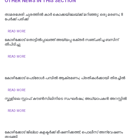
OTHER NEWS IN THIS SECTION
താമരശേരി ചുരത്തില്‍ കാര്‍ കൊക്കയിലേയ്ക്ക് മറിഞ്ഞു: ഒരു മരണം; 8
പേർക്ക് പരിക്ക്
READ MORE
കോഴിക്കോട് തൊട്ടിൽപ്പാലത്ത് അയ്യപ്പ ഭക്തർ സഞ്ചരിച്ച ബസിന്
തീപിടിച്ചു
READ MORE
കോഴിക്കോട് പെട്രോൾ പമ്പിൽ ആക്രമണം; പ്രതികൾക്കായി തിരച്ചിൽ
READ MORE
സ്കൂളിലെ സ്റ്റാഫ് കൗൺസിലിനിടെ സംഘർഷം; അധ്യാപകൻ അറസ്റ്റിൽ
READ MORE
കോഴിക്കോട് ജില്ലാ കളക്ടർക്ക് ഭീഷണിക്കത്ത്; പൊലീസ് അന്വേഷണം
തുടങ്ങി