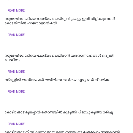
READ MORE
സുരേഷ് ​ഗോപിയെ ചോദ്യം ചെയ്തു വിട്ടയച്ചു; ഇനി വിളിക്കുമ്പോൾ
കോടതിയിൽ ഹാജരായാല്‍ മതി
READ MORE
സുരേഷ് ഗോപിയെ ചോദ്യം ചെയ്യാന്‍ വന്‍സന്നാഹങ്ങള്‍ ഒരുക്കി
പോലീസ്
READ MORE
സ്‌കൂളിൽ അധ്യാപകർ തമ്മിൽ സംഘർഷം; ഏഴു പേർക്ക് പരിക്ക്
READ MORE
കോഴിക്കോട് മുലപ്പാൽ തൊണ്ടയിൽ കുടുങ്ങി പിഞ്ചുകുഞ്ഞ് മരിച്ചു
READ MORE
കോഴിക്കോട് നിന്ന് കാണാതായ സൈനബയുടെ മൃതദേഹം നാടുകാണി