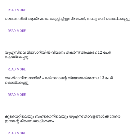
READ MORE
ലെബനനില്‍ ആക്രമണം കടുപ്പിച്ച് ഇസ്രയേല്‍; നാലു പേര്‍ കൊല്ലപ്പെട്ടു
READ MORE
യുഎസിലെ മിസോറിയില്‍ വിമാനം തകർന്ന് അപകടം; 12 പേർ
കൊല്ലപ്പെട്ടു
READ MORE
അഫ്ഗാനിസ്ഥാനിൽ പാകിസ്ഥാന്റെ വ്യോമാക്രമണം: 13 പേർ
കൊല്ലപ്പെട്ടു
READ MORE
കുവൈറ്റിലെയും ബഹ്‌റൈനിലെയും യുഎസ് താവളങ്ങൾക്ക് നേരെ
ഇറാന്റെ മിസൈലാക്രമണം
READ MORE