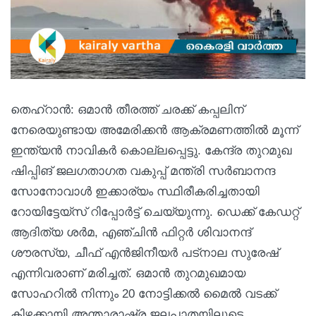
തെഹ്‌റാന്‍: ഒമാൻ തീരത്ത് ചരക്ക് കപ്പലിന്
നേരെയുണ്ടായ അമേരിക്കൻ ആക്രമണത്തിൽ മൂന്ന്
ഇന്ത്യന്‍ നാവികര്‍ കൊല്ലപ്പെട്ടു. കേന്ദ്ര തുറമുഖ
ഷിപ്പിങ് ജലഗതാഗത വകുപ്പ് മന്ത്രി സര്‍ബാനന്ദ
സോനോവാള്‍ ഇക്കാര്യം സ്ഥിരീകരിച്ചതായി
റോയിട്ടേയ്‌സ് റിപ്പോര്‍ട്ട് ചെയ്യുന്നു. ഡെക്ക് കേഡറ്റ്
ആദിത്യ ശര്‍മ, എഞ്ചിന്‍ ഫിറ്റര്‍ ശിവാനന്ദ്
ശൗരസ്യ, ചീഫ് എന്‍ജിനീയര്‍ പട്‌നാല സുരേഷ്
എന്നിവരാണ് മരിച്ചത്. ഒമാന്‍ തുറമുഖമായ
സോഹറില്‍ നിന്നും 20 നോട്ടിക്കല്‍ മൈല്‍ വടക്ക്
കിഴക്കായി അന്താരാഷ്ട്ര ജലപാതയിലൂടെ