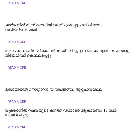
READ MORE
ഷാർജയിൽ നിന്ന് കറാച്ചിയിലേക്ക് പുറപ്പെട്ട പാക് വിമാനം
അപ്രത്യക്ഷമായി
READ MORE
സഹപാഠി ലാപ്‌ടോപ് കൊണ്ട് തലയ്ക്കടിച്ചു; ഉസ്‌ബെക്കിസ്താനില്‍ മലയാളി
വിദ്യാര്‍ത്ഥി കൊല്ലപ്പെട്ടു
READ MORE
ദുബായിയില്‍ റസ്‌റ്റോറന്റില്‍ തീപിടിത്തം; ആളപായമില്ല
READ MORE
യുക്രെനിൽ റഷ്യയുടെ കനത്ത ഡ്രോൺ ആക്രമണം; 13 പേർ
കൊല്ലപ്പെട്ടു
READ MORE