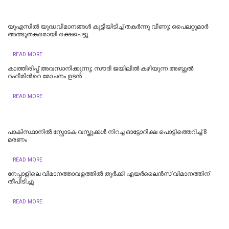
യുഎസിൽ യുദ്ധവിമാനങ്ങൾ കൂട്ടിയിടിച്ച് തകർന്നു വീണു; പൈ​ല​റ്റു​മാ​ര്‍
അത്ഭുതകരമായി ര​ക്ഷ​പെ​ട്ടു
READ MORE
കാത്തിരിപ്പ് അവസാനിക്കുന്നു; സൗദി ജയിലില്‍ കഴിയുന്ന അബ്ദുല്‍
റഹീമിന്‍റെ മോചനം ഉടന്‍
READ MORE
പാകിസ്ഥാനിൽ സ്ഫോടക വസ്തുക്കൾ നിറച്ച ഓട്ടോറിക്ഷ പൊട്ടിത്തെറിച്ച് 8
മരണം
READ MORE
നേപ്പാളിലെ വിമാനത്താവളത്തിൽ തുർക്കി എയർലൈൻസ് വിമാനത്തിന്
തീപിടിച്ചു
READ MORE