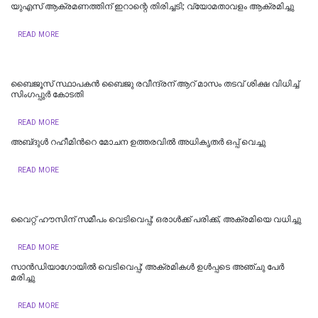
യുഎസ് ആക്രമണത്തിന് ഇറാന്റെ തിരിച്ചടി; വ്യോമതാവളം ആക്രമിച്ചു
READ MORE
ബൈജൂസ് സ്ഥാപകൻ ബൈജു രവീന്ദ്രന് ആറ് മാസം തടവ് ശിക്ഷ വിധിച്ച്
സിംഗപ്പുർ കോടതി
READ MORE
അബ്‌ദുൾ റഹീമിന്‍റെ മോചന ഉത്തരവിൽ അധികൃതര്‍ ഒപ്പ് വെച്ചു
READ MORE
വൈറ്റ് ഹൗസിന് സമീപം വെടിവെപ്പ്; ഒരാൾക്ക് പരിക്ക്, അക്രമിയെ വധിച്ചു
READ MORE
സാന്‍ഡിയാഗോയില്‍ വെടിവെപ്പ്; അക്രമികള്‍ ഉള്‍പ്പടെ അഞ്ചു പേര്‍
മരിച്ചു
READ MORE