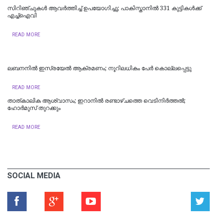
സിറിഞ്ചുകൾ ആവർത്തിച്ച് ഉപയോഗിച്ചു; പാകിസ്താനിൽ 331 കുട്ടികൾക്ക്
എച്ച്‌ഐവി
READ MORE
ലബനനിൽ ഇസ്രയേൽ ആക്രമണം; നൂറിലധികം പേർ കൊല്ലപ്പെട്ടു
READ MORE
താത്കാലിക ആശ്വാസം; ഇറാനിൽ രണ്ടാഴ്ചത്തെ വെടിനിർത്തൽ;
ഹോര്‍മുസ് തുറക്കും
READ MORE
SOCIAL MEDIA