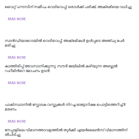
വൈറ്റ് ഹൗസിന് സമീപം വെടിവെപ്പ്; ഒരാൾക്ക് പരിക്ക്, അക്രമിയെ വധിച്ചു
READ MORE
സാന്‍ഡിയാഗോയില്‍ വെടിവെപ്പ്; അക്രമികള്‍ ഉള്‍പ്പടെ അഞ്ചു പേര്‍
മരിച്ചു
READ MORE
കാത്തിരിപ്പ് അവസാനിക്കുന്നു; സൗദി ജയിലില്‍ കഴിയുന്ന അബ്ദുല്‍
റഹീമിന്‍റെ മോചനം ഉടന്‍
READ MORE
പാകിസ്ഥാനിൽ സ്ഫോടക വസ്തുക്കൾ നിറച്ച ഓട്ടോറിക്ഷ പൊട്ടിത്തെറിച്ച് 8
മരണം
READ MORE
നേപ്പാളിലെ വിമാനത്താവളത്തിൽ തുർക്കി എയർലൈൻസ് വിമാനത്തിന്
തീപിടിച്ചു