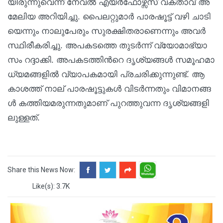
യി​രു​ന്നുവെന്ന് നേ​വ​ൽ എ​യ​ർ​ഫോ​ഴ്സ‌​സ് വ​ക്‌​താ​വ് അ​
മേ​ലി​യ അ​റി​യി​ച്ചു. പൈ​ല​റ്റു​മാ​ർ പാ​ര​ഷൂ​ട്ട് വ​ഴി ചാ​ടി​
യെ​ന്നും നാ​ലു​പേ​രും സു​ര​ക്ഷി​ത​രാ​ണെ​ന്നും അ​വ​ർ
സ്ഥി​രീ​ക​രി​ച്ചു. അ​പ​ക​ട​ത്തെ തു​ട​ർ​ന്ന് വ്യോ​മാ​ഭ്യാ​
സം റ​ദ്ദാ​ക്കി. അ​പ​ക​ട​ത്തി​ന്‍റെ ദൃ​ശ്യ​ങ്ങ​ൾ സ​മൂ​ഹ​മാ​
ധ്യ​മ​ങ്ങ​ളി​ൽ വ്യാ​പ​ക​മാ​യി പ്ര​ച​രി​ക്കു​ന്നു​ണ്ട്. ആ​
കാ​ശ​ത്ത് നാ​ല് പാ​ര​ഷൂ​ട്ടു​ക​ൾ വി​ട​ർ​ന്ന​തും വി​മാ​ന​ങ്ങ​
ൾ ക​ത്തി​യ​മ​രു​ന്ന​തു​മാ​ണ് പു​റ​ത്തു​വ​ന്ന ദൃ​ശ്യ​ങ്ങ​ളി​
ലു​ള്ള​ത്.
Share this News Now:
Like(s): 3.7K