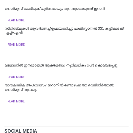
ഹോര്‍മുസ് കടലിടുക്ക് പൂര്‍ണമായും തുറന്നുകൊടുത്ത് ഇറാൻ
READ MORE
സിറിഞ്ചുകൾ ആവർത്തിച്ച് ഉപയോഗിച്ചു; പാകിസ്താനിൽ 331 കുട്ടികൾക്ക്
എച്ച്‌ഐവി
READ MORE
ലബനനിൽ ഇസ്രയേൽ ആക്രമണം; നൂറിലധികം പേർ കൊല്ലപ്പെട്ടു
READ MORE
താത്കാലിക ആശ്വാസം; ഇറാനിൽ രണ്ടാഴ്ചത്തെ വെടിനിർത്തൽ;
ഹോര്‍മുസ് തുറക്കും
READ MORE
SOCIAL MEDIA