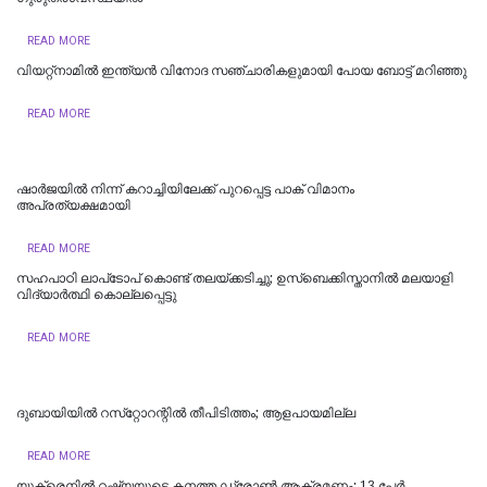
READ MORE
വിയറ്റ്‌നാമില്‍ ഇന്ത്യന്‍ വിനോദ സഞ്ചാരികളുമായി പോയ ബോട്ട് മറിഞ്ഞു
READ MORE
ഷാർജയിൽ നിന്ന് കറാച്ചിയിലേക്ക് പുറപ്പെട്ട പാക് വിമാനം
അപ്രത്യക്ഷമായി
READ MORE
സഹപാഠി ലാപ്‌ടോപ് കൊണ്ട് തലയ്ക്കടിച്ചു; ഉസ്‌ബെക്കിസ്താനില്‍ മലയാളി
വിദ്യാര്‍ത്ഥി കൊല്ലപ്പെട്ടു
READ MORE
ദുബായിയില്‍ റസ്‌റ്റോറന്റില്‍ തീപിടിത്തം; ആളപായമില്ല
READ MORE
യുക്രെനിൽ റഷ്യയുടെ കനത്ത ഡ്രോൺ ആക്രമണം; 13 പേർ