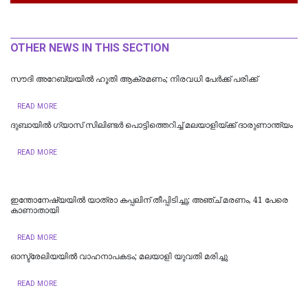
OTHER NEWS IN THIS SECTION
സൗദി അറേബ്യയിൽ ഹൂതി ആക്രമണം; നിരവധി പേർക്ക് പരിക്ക്
READ MORE
ദുബായിൽ ​ഗ്യാസ് സിലിണ്ടർ പൊട്ടിത്തെറിച്ച് മലയാളിയ്ക്ക് ദാരുണാന്ത്യം
READ MORE
ഇന്തോനേഷ്യയില്‍ യാത്രാ കപ്പലിന് തീപ്പിടിച്ചു; അഞ്ച് മരണം, 41 പേരെ
കാണാതായി
READ MORE
ഓസ്ട്രേലിയയിൽ വാഹനാപകടം; മലയാളി യുവതി മരിച്ചു
READ MORE