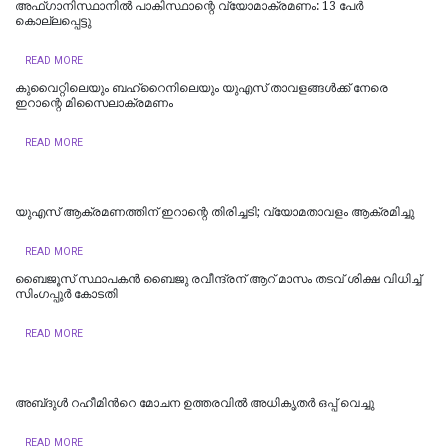
അഫ്ഗാനിസ്ഥാനിൽ പാകിസ്ഥാന്റെ വ്യോമാക്രമണം: 13 പേർ
കൊല്ലപ്പെട്ടു
READ MORE
കുവൈറ്റിലെയും ബഹ്‌റൈനിലെയും യുഎസ് താവളങ്ങൾക്ക് നേരെ
ഇറാന്റെ മിസൈലാക്രമണം
READ MORE
യുഎസ് ആക്രമണത്തിന് ഇറാന്റെ തിരിച്ചടി; വ്യോമതാവളം ആക്രമിച്ചു
READ MORE
ബൈജൂസ് സ്ഥാപകൻ ബൈജു രവീന്ദ്രന് ആറ് മാസം തടവ് ശിക്ഷ വിധിച്ച്
സിംഗപ്പുർ കോടതി
READ MORE
അബ്‌ദുൾ റഹീമിന്‍റെ മോചന ഉത്തരവിൽ അധികൃതര്‍ ഒപ്പ് വെച്ചു
READ MORE