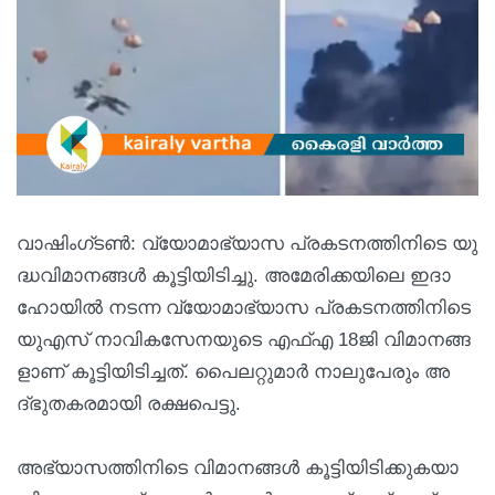
വാ​ഷിം​ഗ്ട​ൺ: വ്യോ​മാ​ഭ്യാ​സ പ്ര​ക​ട​ന​ത്തി​നി​ടെ യു​
ദ്ധ​വി​മാ​ന​ങ്ങ​ൾ കൂ​ട്ടി​യി​ടി​ച്ചു. അ​മേ​രി​ക്ക​യി​ലെ ഇ​ദാ​
ഹോ​യി​ൽ ന​ട​ന്ന വ്യോ​മാ​ഭ്യാ​സ പ്ര​ക​ട​ന​ത്തി​നി​ടെ
യു​എ​സ് നാ​വി​ക​സേ​ന​യു​ടെ എ​ഫ്എ 18ജി ​വി​മാ​ന​ങ്ങ​
ളാ​ണ് കൂ​ട്ടി​യി​ടി​ച്ച​ത്. പൈ​ല​റ്റു​മാ​ർ നാ​ലു​പേ​രും അ​
ദ്ഭു​ത​ക​ര​മാ​യി ര​ക്ഷ​പെ​ട്ടു.
അ​ഭ്യാ​സ​ത്തി​നി​ടെ വി​മാ​ന​ങ്ങ​ൾ കൂ​ട്ടി​യി​ടി​ക്കു​ക​യാ​