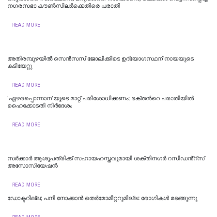
നഗരസഭാ കൗൺസിലർക്കെതിരെ പരാതി
READ MORE
അതിരമ്പുഴയില്‍ സെൻസസ് ജോലിക്കിടെ ഉദ്യോഗസ്ഥന് നായയുടെ
കടിയേറ്റു
READ MORE
'ഏഴരപ്പൊന്നാന'യുടെ മാറ്റ് പരിശോധിക്കണം; ഭക്തന്‍റെ പരാതിയിൽ
ഹെെക്കോടതി നിർദേശം
READ MORE
സർക്കാർ ആശുപത്രിക്ക് സഹായഹസ്തവുമായി ശക്തിനഗർ റസിഡൻ്റ്സ്
അസോസിയേഷൻ
READ MORE
ഡോക്ടറില്ല; പനി നോക്കാൻ തെർമോമീറ്ററുമില്ല: രോഗികൾ മടങ്ങുന്നു