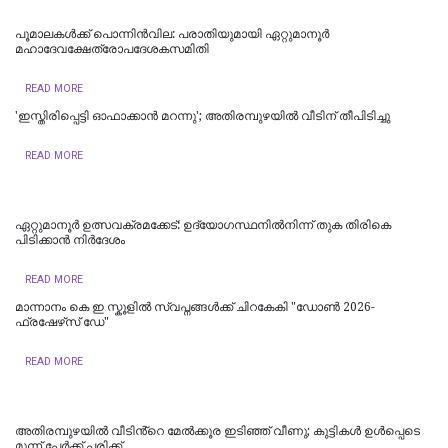
പൂമാലകള്‍ക്ക് പൊന്നിന്‍വില: പരാതിയുമായി ഏറ്റുമാനൂര്‍
മഹാദേവക്ഷേത്രോപദേശകസമിതി
READ MORE
'ഇസ്തിരിപ്പെട്ടി ഓഫാക്കാൻ മറന്നു'; അതിരമ്പുഴയിൽ വീടിന് തീപിടിച്ചു
READ MORE
ഏറ്റുമാനൂർ ഉത്സവക്രമക്കേട്: ഉദ്യോഗസ്ഥനിൽനിന്ന് തുക തിരികെ
പിടിക്കാൻ നിർദേശം
READ MORE
മാന്നാനം കെ ഇ സ്കൂളില്‍ സ്വപ്നങ്ങൾക്ക് ചിറകേകി "ഡോണ്‍ 2026-
ഫ്രഷേഴ്‌സ് ഡേ"
READ MORE
അതിരമ്പുഴയില്‍ വീടിൻ്റെ മേൽക്കൂര ഇടിഞ്ഞ് വീണു; കുട്ടികൾ ഉൾപ്പെടെ
മൂന്ന് പേർക്ക് പരിക്ക്