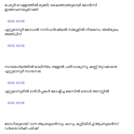
പേരൂർ വെള്ളത്തിൽ മുങ്ങി; കൈത്താങ്ങുമായി മോൻസി
ഇത്തവണയുമിറങ്ങി
READ MORE
ഏറ്റുമാനൂർ മോഡൽ റസിഡൻഷ്യൽ സ്‌കൂളിൽ നിയമനം; അഭിമുഖം
അഞ്ചിന്
READ MORE
നഗരമധ്യത്തില്‍ മാലിന്യം തള്ളല്‍ പതിവാകുന്നു; കണ്ണ് തുറക്കാതെ
ഏറ്റുമാനൂര്‍ നഗരസഭ
READ MORE
ഏറ്റുമാനൂരില്‍ ടാർവീപ്പകൾ മോഷ്ടിച്ച കേസിൽ ഒരാൾ അറസ്റ്റിൽ
READ MORE
രോഗിയുമായി വന്ന ആംബുലൻസും കാറും കൂട്ടിയിടിച്ച് ആംബുലൻസ്
ഡ്രൈവർക്ക് പരിക്ക്