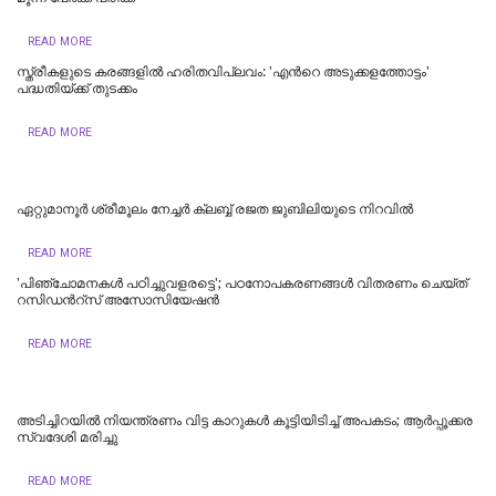
READ MORE
സ്ത്രീകളുടെ കരങ്ങളിൽ ഹരിതവിപ്ലവം: 'എന്‍റെ അടുക്കളത്തോട്ടം'
പദ്ധതിയ്ക്ക് തുടക്കം
READ MORE
ഏറ്റുമാനൂർ ശ്രീമൂലം നേച്ചർ ക്ലബ്ബ് രജത ജുബിലിയുടെ നിറവിൽ
READ MORE
'പിഞ്ചോമനകള്‍ പഠിച്ചുവളരട്ടെ'; പഠനോപകരണങ്ങള്‍ വിതരണം ചെയ്ത്
റസിഡന്‍റ്സ് അസോസിയേഷന്‍
READ MORE
അടിച്ചിറയിൽ നിയന്ത്രണം വിട്ട കാറുകൾ കൂട്ടിയിടിച്ച് അപകടം; ആർപ്പൂക്കര
സ്വദേശി മരിച്ചു
READ MORE