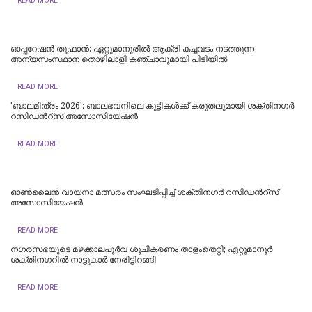
READ MORE
ഓപ്പറേഷൻ തൂഫാൻ: ഏറ്റുമാനൂരിൽ ആക്രി കച്ചവടം നടത്തുന്ന
അന്യസംസ്ഥാന തൊഴിലാളി കഞ്ചാവുമായി പിടിയിൽ
READ MORE
'ബാലമിത്രം 2026': ബാലഭവനിലെ കുട്ടികൾക്ക് കരുതലുമായി ശക്തിനഗർ
റസിഡന്‍റ്സ് അസോസിയേഷന്‍
READ MORE
ഓൺലൈൻ വായനാ മത്സരം സംഘടിപ്പിച്ച് ശക്തിനഗർ റസിഡന്‍റ്സ്
അസോസിയേഷൻ
READ MORE
നഗരസഭയുടെ മഴക്കാലപൂർവ ശുചീകരണം താളംതെറ്റി; ഏറ്റുമാനൂർ
ശക്തിനഗറിൽ നാട്ടുകാർ നേരിട്ടിറങ്ങി
READ MORE