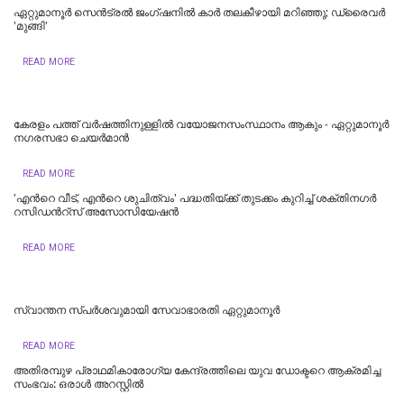
ഏറ്റുമാനൂര്‍ സെന്‍ട്രല്‍ ജംഗ്ഷനില്‍ കാര്‍ തലകീഴായി മറിഞ്ഞു; ഡ്രൈവര്‍
'മുങ്ങി'
READ MORE
കേരളം പത്ത് വർഷത്തിനുള്ളിൽ വയോജനസംസ്ഥാനം ആകും - ഏറ്റുമാനൂർ
നഗരസഭാ ചെയർമാൻ
READ MORE
'എന്‍റെ വീട്, എന്‍റെ ശുചിത്വം' പദ്ധതിയ്ക്ക് തുടക്കം കുറിച്ച് ശക്തിനഗര്‍
റസിഡന്‍റ്സ് അസോസിയേഷന്‍
READ MORE
സ്വാന്തന സ്പർശവുമായി സേവാഭാരതി ഏറ്റുമാനൂർ
READ MORE
അതിരമ്പുഴ പ്രാഥമികാരോഗ്യ കേന്ദ്രത്തിലെ യുവ ഡോക്ടറെ ആക്രമിച്ച
സംഭവം: ഒരാൾ അറസ്റ്റിൽ