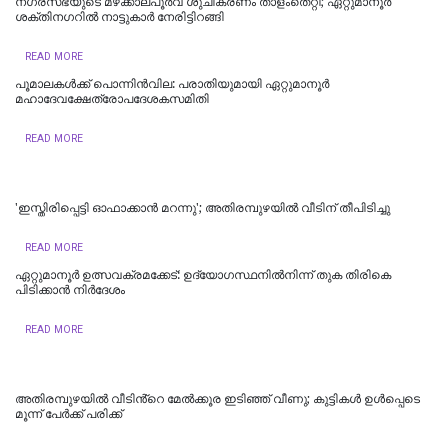
നഗരസഭയുടെ മഴക്കാലപൂർവ ശുചീകരണം താളംതെറ്റി; ഏറ്റുമാനൂർ
ശക്തിനഗറിൽ നാട്ടുകാർ നേരിട്ടിറങ്ങി
READ MORE
പൂമാലകള്‍ക്ക് പൊന്നിന്‍വില: പരാതിയുമായി ഏറ്റുമാനൂര്‍
മഹാദേവക്ഷേത്രോപദേശകസമിതി
READ MORE
'ഇസ്തിരിപ്പെട്ടി ഓഫാക്കാൻ മറന്നു'; അതിരമ്പുഴയിൽ വീടിന് തീപിടിച്ചു
READ MORE
ഏറ്റുമാനൂർ ഉത്സവക്രമക്കേട്: ഉദ്യോഗസ്ഥനിൽനിന്ന് തുക തിരികെ
പിടിക്കാൻ നിർദേശം
READ MORE
അതിരമ്പുഴയില്‍ വീടിൻ്റെ മേൽക്കൂര ഇടിഞ്ഞ് വീണു; കുട്ടികൾ ഉൾപ്പെടെ
മൂന്ന് പേർക്ക് പരിക്ക്