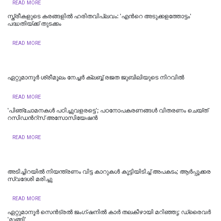
READ MORE
സ്ത്രീകളുടെ കരങ്ങളിൽ ഹരിതവിപ്ലവം: 'എന്‍റെ അടുക്കളത്തോട്ടം'
പദ്ധതിയ്ക്ക് തുടക്കം
READ MORE
ഏറ്റുമാനൂർ ശ്രീമൂലം നേച്ചർ ക്ലബ്ബ് രജത ജുബിലിയുടെ നിറവിൽ
READ MORE
'പിഞ്ചോമനകള്‍ പഠിച്ചുവളരട്ടെ'; പഠനോപകരണങ്ങള്‍ വിതരണം ചെയ്ത്
റസിഡന്‍റ്സ് അസോസിയേഷന്‍
READ MORE
അടിച്ചിറയിൽ നിയന്ത്രണം വിട്ട കാറുകൾ കൂട്ടിയിടിച്ച് അപകടം; ആർപ്പൂക്കര
സ്വദേശി മരിച്ചു
READ MORE
ഏറ്റുമാനൂര്‍ സെന്‍ട്രല്‍ ജംഗ്ഷനില്‍ കാര്‍ തലകീഴായി മറിഞ്ഞു; ഡ്രൈവര്‍
'മുങ്ങി'