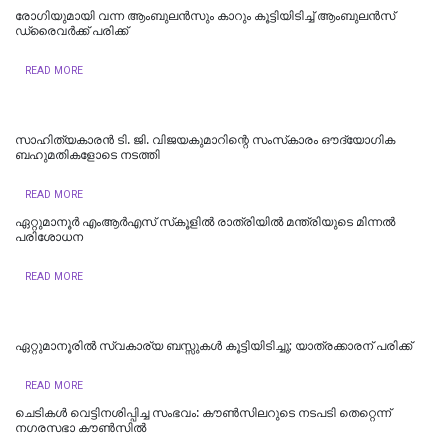
രോഗിയുമായി വന്ന ആംബുലൻസും കാറും കൂട്ടിയിടിച്ച് ആംബുലൻസ്
ഡ്രൈവർക്ക് പരിക്ക്
READ MORE
സാഹിത്യകാരൻ ടി. ജി. വിജയകുമാറിന്റെ സംസ്‌കാരം ഔദ്യോഗിക
ബഹുമതികളോടെ നടത്തി
READ MORE
ഏറ്റുമാനൂർ എംആർഎസ് സ്‌കൂളിൽ രാത്രിയിൽ മന്ത്രിയുടെ മിന്നൽ
പരിശോധന
READ MORE
ഏറ്റുമാനൂരിൽ സ്വകാര്യ ബസ്സുകൾ കൂട്ടിയിടിച്ചു; യാത്രക്കാരന് പരിക്ക്
READ MORE
ചെടികള്‍ വെട്ടിനശിപ്പിച്ച സംഭവം: കൗണ്‍സിലറുടെ നടപടി തെറ്റെന്ന്
നഗരസഭാ കൗണ്‍സില്‍