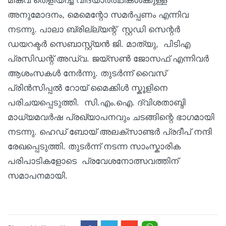
മികവ് തെളിയിച്ച വിദ്യാർത്ഥികൾക്കുള്ള
അനുമോദനം, മെമെന്റോ സമർപ്പണം എന്നിവ
നടന്നു. പാലാ ബ്രില്ല്യന്റ് സ്റ്റഡി സെന്റർ
ഡയറക്ടർ സെബാസ്റ്റ്യൻ ജി. മാത്യു, പിടിഎ
പ്രസിഡന്റ് അഡ്വ. ജയ്സൺ ജോസഫ് എന്നിവർ
ആശംസകൾ നേർന്നു. തുടർന്ന് വൈസ്
പ്രിൻസിപ്പൽ റോയ് മൈക്കിൾ സ്കൂളിനെ
പരിചയപ്പെടുത്തി. സി.എം.ഐ. ദ്വിശതാബ്ദി
മാധ്യമവർഷ പ്രഖ്യാപനവും ചടങ്ങിന്റെ ഭാഗമായി
നടന്നു. ഹെഡ് ബോയ് അലക്സാണ്ടർ പ്രദീപ് നന്ദി
രേഖപ്പെടുത്തി. തുടർന്ന് നടന്ന സാംസ്കാരിക
പരിപാടികളോടെ പ്രവേശനോത്സവത്തിന്
സമാപനമായി.