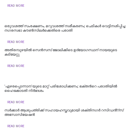
READ MORE
ഒരുവശത്ത് സംരക്ഷണം, മറുവശത്ത് നശീകരണം; ചെടികൾ വെട്ടിനശിപ്പിച്ച
നഗരസഭാ കൗൺസിലർക്കെതിരെ പരാതി
READ MORE
അതിരമ്പുഴയില്‍ സെൻസസ് ജോലിക്കിടെ ഉദ്യോഗസ്ഥന് നായയുടെ
കടിയേറ്റു
READ MORE
'ഏഴരപ്പൊന്നാന'യുടെ മാറ്റ് പരിശോധിക്കണം; ഭക്തന്‍റെ പരാതിയിൽ
ഹെെക്കോടതി നിർദേശം
READ MORE
സർക്കാർ ആശുപത്രിക്ക് സഹായഹസ്തവുമായി ശക്തിനഗർ റസിഡൻ്റ്സ്
അസോസിയേഷൻ
READ MORE