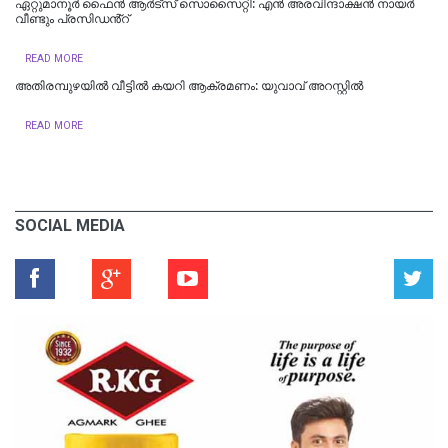
ഏറ്റുമാനൂർ ഫൈൻ ആർട്സ് സൊസൈറ്റി: എൻ അരവിന്ദാക്ഷൻ നായർ
വീണ്ടും പ്രസിഡൻ്റ്
READ MORE
അതിരമ്പുഴയിൽ വീട്ടിൽ കയറി ആക്രമണം: യുവാവ് അറസ്റ്റിൽ
READ MORE
SOCIAL MEDIA