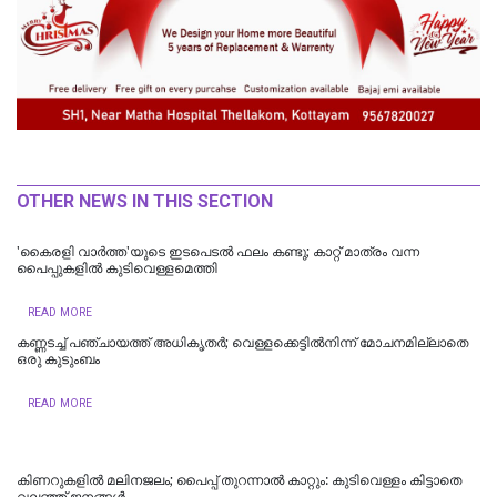
OTHER NEWS IN THIS SECTION
'കൈരളി വാർത്ത'യുടെ ഇടപെടൽ ഫലം കണ്ടു; കാറ്റ് മാത്രം വന്ന
പൈപ്പുകളിൽ കുടിവെള്ളമെത്തി
READ MORE
കണ്ണടച്ച് പഞ്ചായത്ത് അധികൃതര്‍; വെള്ളക്കെട്ടില്‍നിന്ന് മോചനമില്ലാതെ
ഒരു കുടുംബം
READ MORE
കിണറുകളില്‍ മലിനജലം; പൈപ്പ് തുറന്നാല്‍ കാറ്റും: കുടിവെള്ളം കിട്ടാതെ
വലഞ്ഞ് ജനങ്ങള്‍