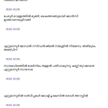
READ MORE
പേരൂർ വെള്ളത്തിൽ മുങ്ങി; കൈത്താങ്ങുമായി മോൻസി
ഇത്തവണയുമിറങ്ങി
READ MORE
ഏറ്റുമാനൂർ മോഡൽ റസിഡൻഷ്യൽ സ്‌കൂളിൽ നിയമനം; അഭിമുഖം
അഞ്ചിന്
READ MORE
നഗരമധ്യത്തില്‍ മാലിന്യം തള്ളല്‍ പതിവാകുന്നു; കണ്ണ് തുറക്കാതെ
ഏറ്റുമാനൂര്‍ നഗരസഭ
READ MORE
ഏറ്റുമാനൂരില്‍ ടാർവീപ്പകൾ മോഷ്ടിച്ച കേസിൽ ഒരാൾ അറസ്റ്റിൽ
READ MORE