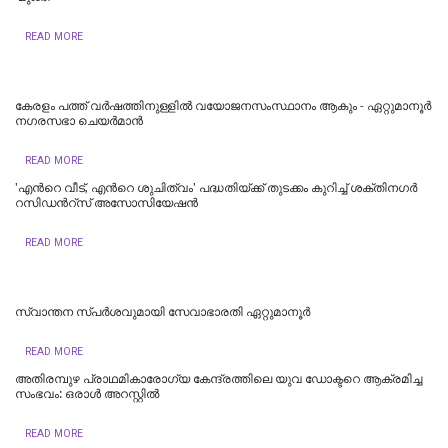
READ MORE
കേരളം പത്ത് വർഷത്തിനുള്ളിൽ വയോജനസംസ്ഥാനം ആകും - ഏറ്റുമാനൂർ
നഗരസഭാ ചെയർമാൻ
READ MORE
'എന്‍റെ വീട്, എന്‍റെ ശുചിത്വം' പദ്ധതിയ്ക്ക് തുടക്കം കുറിച്ച് ശക്തിനഗര്‍
റസിഡന്‍റ്സ് അസോസിയേഷന്‍
READ MORE
സ്വാന്തന സ്പർശവുമായി സേവാഭാരതി ഏറ്റുമാനൂർ
READ MORE
അതിരമ്പുഴ പ്രാഥമികാരോഗ്യ കേന്ദ്രത്തിലെ യുവ ഡോക്ടറെ ആക്രമിച്ച
സംഭവം: ഒരാൾ അറസ്റ്റിൽ
READ MORE