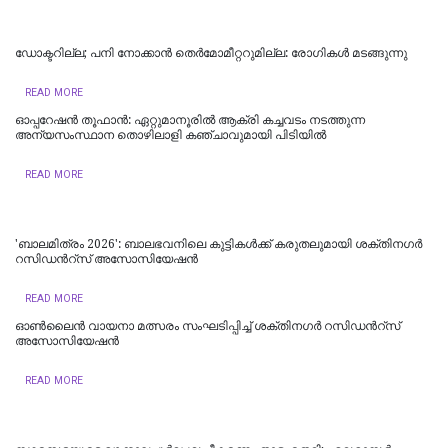
ഡോക്ടറില്ല; പനി നോക്കാൻ തെർമോമീറ്ററുമില്ല: രോഗികൾ മടങ്ങുന്നു
READ MORE
ഓപ്പറേഷൻ തൂഫാൻ: ഏറ്റുമാനൂരിൽ ആക്രി കച്ചവടം നടത്തുന്ന
അന്യസംസ്ഥാന തൊഴിലാളി കഞ്ചാവുമായി പിടിയിൽ
READ MORE
'ബാലമിത്രം 2026': ബാലഭവനിലെ കുട്ടികൾക്ക് കരുതലുമായി ശക്തിനഗർ
റസിഡന്‍റ്സ് അസോസിയേഷന്‍
READ MORE
ഓൺലൈൻ വായനാ മത്സരം സംഘടിപ്പിച്ച് ശക്തിനഗർ റസിഡന്‍റ്സ്
അസോസിയേഷൻ
READ MORE