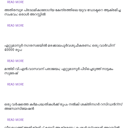
READ MORE
അതിരമ്പുഴ പ്രാഥമികാരോഗ്യ കേന്ദ്രത്തിലെ യുവ ഡോക്ടറെ ആക്രമിച്ച
സംഭവം: ഒരാൾ അറസ്റ്റിൽ
READ MORE
ഏറ്റുമാനൂര്‍ നഗരസഭയില്‍ മഴക്കാലപൂര്‍വശുചീകരണം: ഒരു വാര്‍ഡിന്
40000 രൂപ
READ MORE
മന്ത്രി വി.എന്‍.വാസവന് പരാജയം; ഏറ്റുമാനൂര്‍ പിടിച്ചെടുത്ത് നാട്ടകം
സുരേഷ്
READ MORE
ഒരു വർഷത്തെ കര്‍മപദ്ധതികള്‍ക്ക് രൂപം നല്‍കി ശക്തിനഗർ റസിഡന്‍റ്സ്
അസോസിയേഷൻ
READ MORE
വീട്ടുമുറ്റത്ത് അതിക്രമിച്ച് കയറി ആക്രമണം: പേരൂർ സ്വദേശി അറസ്റ്റിൽ