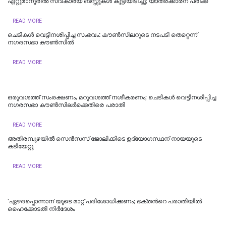
ഏറ്റുമാനൂരിൽ സ്വകാര്യ ബസ്സുകൾ കൂട്ടിയിടിച്ചു; യാത്രക്കാരന് പരിക്ക്
READ MORE
ചെടികള്‍ വെട്ടിനശിപ്പിച്ച സംഭവം: കൗണ്‍സിലറുടെ നടപടി തെറ്റെന്ന്
നഗരസഭാ കൗണ്‍സില്‍
READ MORE
ഒരുവശത്ത് സംരക്ഷണം, മറുവശത്ത് നശീകരണം; ചെടികൾ വെട്ടിനശിപ്പിച്ച
നഗരസഭാ കൗൺസിലർക്കെതിരെ പരാതി
READ MORE
അതിരമ്പുഴയില്‍ സെൻസസ് ജോലിക്കിടെ ഉദ്യോഗസ്ഥന് നായയുടെ
കടിയേറ്റു
READ MORE
'ഏഴരപ്പൊന്നാന'യുടെ മാറ്റ് പരിശോധിക്കണം; ഭക്തന്‍റെ പരാതിയിൽ
ഹെെക്കോടതി നിർദേശം