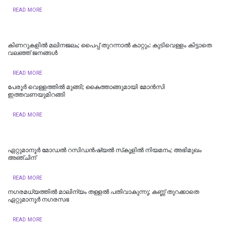
READ MORE
കിണറുകളില്‍ മലിനജലം; പൈപ്പ് തുറന്നാല്‍ കാറ്റും: കുടിവെള്ളം കിട്ടാതെ
വലഞ്ഞ് ജനങ്ങള്‍
READ MORE
പേരൂർ വെള്ളത്തിൽ മുങ്ങി; കൈത്താങ്ങുമായി മോൻസി
ഇത്തവണയുമിറങ്ങി
READ MORE
ഏറ്റുമാനൂർ മോഡൽ റസിഡൻഷ്യൽ സ്‌കൂളിൽ നിയമനം; അഭിമുഖം
അഞ്ചിന്
READ MORE
നഗരമധ്യത്തില്‍ മാലിന്യം തള്ളല്‍ പതിവാകുന്നു; കണ്ണ് തുറക്കാതെ
ഏറ്റുമാനൂര്‍ നഗരസഭ
READ MORE