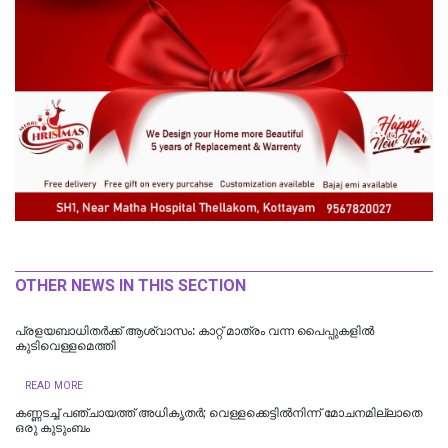
OTHER NEWS IN THIS SECTION
പ്രളയബാധിതര്‍ക്ക് ആശ്വാസം: കാറ്റ് മാത്രം വന്ന പൈപ്പുകളിൽ
കുടിവെള്ളമെത്തി
READ MORE
കണ്ണടച്ച് പഞ്ചായത്ത് അധികൃതര്‍; വെള്ളക്കെട്ടില്‍നിന്ന് മോചനമില്ലാതെ
ഒരു കുടുംബം