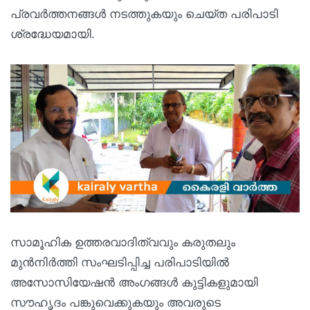
പ്രവർത്തനങ്ങൾ നടത്തുകയും ചെയ്ത പരിപാടി
ശ്രദ്ധേയമായി.
സാമൂഹിക ഉത്തരവാദിത്വവും കരുതലും
മുൻനിർത്തി സംഘടിപ്പിച്ച പരിപാടിയിൽ
അസോസിയേഷൻ അംഗങ്ങൾ കുട്ടികളുമായി
സൗഹൃദം പങ്കുവെക്കുകയും അവരുടെ