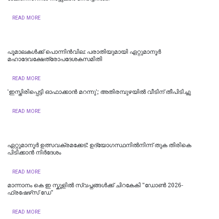
READ MORE
പൂമാലകള്‍ക്ക് പൊന്നിന്‍വില: പരാതിയുമായി ഏറ്റുമാനൂര്‍
മഹാദേവക്ഷേത്രോപദേശകസമിതി
READ MORE
'ഇസ്തിരിപ്പെട്ടി ഓഫാക്കാൻ മറന്നു'; അതിരമ്പുഴയിൽ വീടിന് തീപിടിച്ചു
READ MORE
ഏറ്റുമാനൂർ ഉത്സവക്രമക്കേട്: ഉദ്യോഗസ്ഥനിൽനിന്ന് തുക തിരികെ
പിടിക്കാൻ നിർദേശം
READ MORE
മാന്നാനം കെ ഇ സ്കൂളില്‍ സ്വപ്നങ്ങൾക്ക് ചിറകേകി "ഡോണ്‍ 2026-
ഫ്രഷേഴ്‌സ് ഡേ"
READ MORE