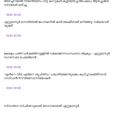
അടിച്ചിറയിൽ നിയന്ത്രണം വിട്ട കാറുകൾ കൂട്ടിയിടിച്ച് അപകടം; ആർപ്പൂക്കര
സ്വദേശി മരിച്ചു
READ MORE
ഏറ്റുമാനൂര്‍ സെന്‍ട്രല്‍ ജംഗ്ഷനില്‍ കാര്‍ തലകീഴായി മറിഞ്ഞു; ഡ്രൈവര്‍
'മുങ്ങി'
READ MORE
കേരളം പത്ത് വർഷത്തിനുള്ളിൽ വയോജനസംസ്ഥാനം ആകും - ഏറ്റുമാനൂർ
നഗരസഭാ ചെയർമാൻ
READ MORE
'എന്‍റെ വീട്, എന്‍റെ ശുചിത്വം' പദ്ധതിയ്ക്ക് തുടക്കം കുറിച്ച് ശക്തിനഗര്‍
റസിഡന്‍റ്സ് അസോസിയേഷന്‍
READ MORE
സ്വാന്തന സ്പർശവുമായി സേവാഭാരതി ഏറ്റുമാനൂർ