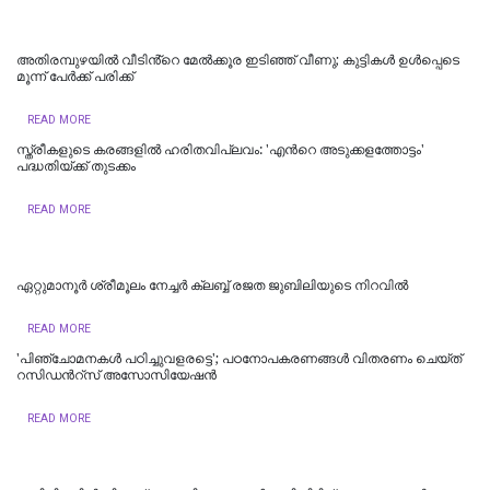
അതിരമ്പുഴയില്‍ വീടിൻ്റെ മേൽക്കൂര ഇടിഞ്ഞ് വീണു; കുട്ടികൾ ഉൾപ്പെടെ
മൂന്ന് പേർക്ക് പരിക്ക്
READ MORE
സ്ത്രീകളുടെ കരങ്ങളിൽ ഹരിതവിപ്ലവം: 'എന്‍റെ അടുക്കളത്തോട്ടം'
പദ്ധതിയ്ക്ക് തുടക്കം
READ MORE
ഏറ്റുമാനൂർ ശ്രീമൂലം നേച്ചർ ക്ലബ്ബ് രജത ജുബിലിയുടെ നിറവിൽ
READ MORE
'പിഞ്ചോമനകള്‍ പഠിച്ചുവളരട്ടെ'; പഠനോപകരണങ്ങള്‍ വിതരണം ചെയ്ത്
റസിഡന്‍റ്സ് അസോസിയേഷന്‍
READ MORE