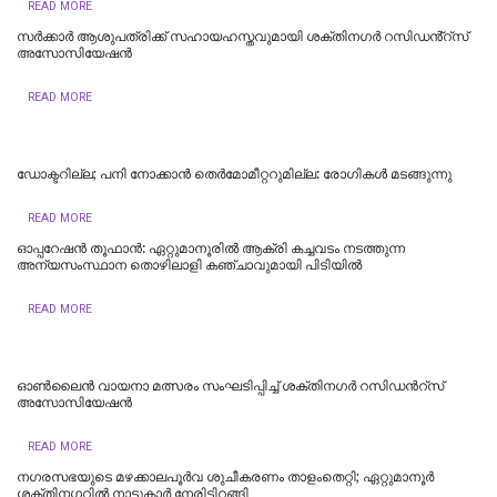
READ MORE
സർക്കാർ ആശുപത്രിക്ക് സഹായഹസ്തവുമായി ശക്തിനഗർ റസിഡൻ്റ്സ്
അസോസിയേഷൻ
READ MORE
ഡോക്ടറില്ല; പനി നോക്കാൻ തെർമോമീറ്ററുമില്ല: രോഗികൾ മടങ്ങുന്നു
READ MORE
ഓപ്പറേഷൻ തൂഫാൻ: ഏറ്റുമാനൂരിൽ ആക്രി കച്ചവടം നടത്തുന്ന
അന്യസംസ്ഥാന തൊഴിലാളി കഞ്ചാവുമായി പിടിയിൽ
READ MORE
ഓൺലൈൻ വായനാ മത്സരം സംഘടിപ്പിച്ച് ശക്തിനഗർ റസിഡന്‍റ്സ്
അസോസിയേഷൻ
READ MORE
നഗരസഭയുടെ മഴക്കാലപൂർവ ശുചീകരണം താളംതെറ്റി; ഏറ്റുമാനൂർ
ശക്തിനഗറിൽ നാട്ടുകാർ നേരിട്ടിറങ്ങി