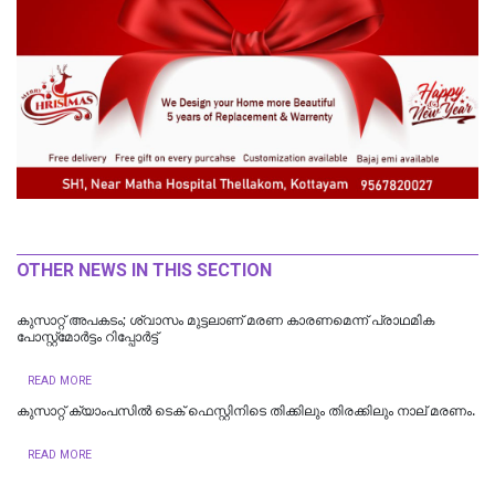
OTHER NEWS IN THIS SECTION
കുസാറ്റ് അപകടം; ശ്വാസം മുട്ടലാണ് മരണ കാരണമെന്ന് പ്രാഥമിക
പോസ്റ്റ്‌മോർട്ടം റിപ്പോർട്ട്
READ MORE
കുസാറ്റ് ക്യാംപസിൽ ടെക് ഫെസ്റ്റിനിടെ തിക്കിലും തിരക്കിലും നാല് മരണം.
READ MORE