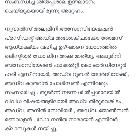
സംബന്ധിച്ച ശിൽപ്പശാല ഉദ്ഘാടനം
ചെയ്യുകയായിരുന്നു അദ്ദേഹം.
നുവാൽസ് അലുമിനി അസോസിയേഷഷൻ
പ്രസിഡന്റ് അഡ്വ അശോക് ചാക്കോ തോമസ്
ആധ്യക്ഷ്യം വഹിച്ച ഉദ്ഘാടന യോഗത്തിൽ
രജിസ്ട്രാർ ഡോ ലിന അക്ക മാത്യൂ, അലുമിനി
അസോസിയേഷൻ ഫാക്കൽറ്റി കോ ഓർഡിനേറ്റർ
ഹരി എസ്‌ നായർ, അഡ്വ റൂബൻ ജോർജ് റോക്ക് ,
അഡ്വ കാതറിൻ പോൾസൺ എന്നിവരും
സംസാരിച്ചു . തുടർന്ന് നടന്ന ശിൽപ്പശാലയിൽ
വിവിധ വിഷയങ്ങളിലായി അഡ്വ തിരുവെങ്കിടം ,
അഡ്വ, അനിൽ സേവിയർ , അഡ്വ. ജോൺസൻ
മണവാളൻ , ഡോ നന്ദിത നാരായൻ എന്നിവർ
ക്ലാസുകൾ നയിച്ചു,