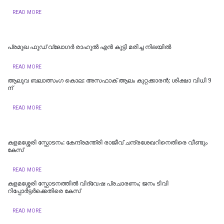
READ MORE
പ്രമുഖ ഫുഡ് വ്ലോഗര്‍ രാഹുൽ എൻ കുട്ടി മരിച്ച നിലയിൽ
READ MORE
ആലുവ ബലാത്സംഗ കൊല: അസഫാക് ആലം കുറ്റക്കാരൻ; ശിക്ഷാ വിധി 9
ന്
READ MORE
കളമശ്ശേരി സ്ഫോടനം: കേന്ദ്രമന്ത്രി രാജീവ് ചന്ദ്രശേഖറിനെതിരെ വീണ്ടും
കേസ്
READ MORE
കളമശ്ശേരി സ്ഫോടനത്തിൽ വിദ്വേഷ പ്രചാരണം; ജനം ടിവി
റിപ്പോർട്ടർക്കെതിരെ കേസ്
READ MORE