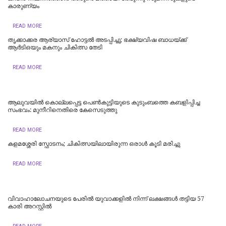
കാരുണ്യം
READ MORE
തൃക്കാക്കര ആര്യാസ് ഹോട്ടൽ അടപ്പിച്ചു; ഭക്ഷ്യവിഷ ബാധയ്ക്ക്
ആർടിഒയും മകനും ചികിത്സ തേടി
READ MORE
ആലുവയിൽ കൊല്ലപ്പെട്ട പെൺകുട്ടിയുടെ കുടുംബത്തെ കബളിപ്പിച്ച
സംഭവം: മുനീറിനെതിരെ കേസെടുത്തു
READ MORE
കളമശ്ശേരി സ്ഫോടനം; ചികിത്സയിലായിരുന്ന ഒരാൾ കൂടി മരിച്ചു
READ MORE
വിവാഹാലോചനയുടെ പേരിൽ യുവാക്കളിൽ നിന്ന് ലക്ഷങ്ങൾ തട്ടിയ 57
കാരി അറസ്റ്റിൽ