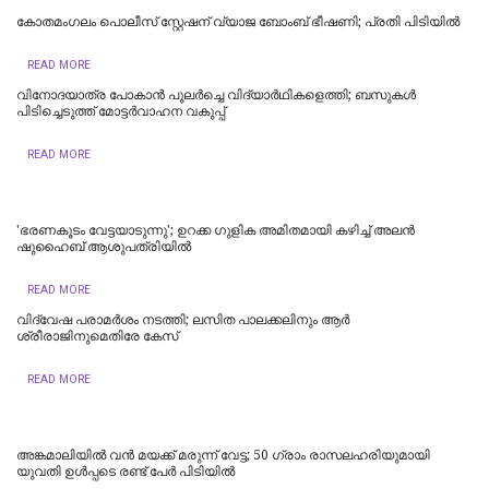
കോതമംഗലം പൊലീസ് സ്റ്റേഷന് വ്യാജ ബോംബ് ഭീഷണി; പ്രതി പിടിയിൽ
READ MORE
വിനോദയാത്ര പോകാന്‍ പുലർച്ചെ വിദ്യാർഥികളെത്തി; ബസുകൾ
പിടിച്ചെടുത്ത് മോട്ടർവാഹന വകുപ്പ്
READ MORE
'ഭരണകൂടം വേട്ടയാടുന്നു'; ഉറക്ക ഗുളിക അമിതമായി കഴിച്ച് അലന്‍
ഷുഹൈബ് ആശുപത്രിയില്‍
READ MORE
വിദ്വേഷ പരാമര്‍ശം നടത്തി; ലസിത പാലക്കലിനും ആര്‍
ശ്രീരാജിനുമെതിരേ കേസ്
READ MORE
അങ്കമാലിയിൽ വൻ മയക്ക് മരുന്ന് വേട്ട; 50 ഗ്രാം രാസലഹരിയുമായി
യുവതി ഉൾപ്പടെ രണ്ട് പേർ പിടിയിൽ