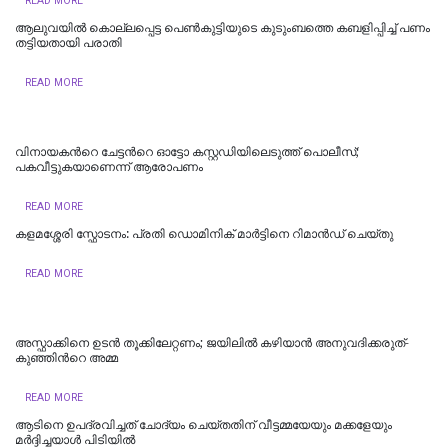
READ MORE
ആലുവയിൽ കൊല്ലപ്പെട്ട പെൺകുട്ടിയുടെ കുടുംബത്തെ കബളിപ്പിച്ച് പണം
തട്ടിയതായി പരാതി
READ MORE
വിനായകന്‍റെ ചേട്ടന്‍റെ ഓട്ടോ കസ്റ്റഡിയിലെടുത്ത് പൊലീസ്;
പകവീട്ടുകയാണെന്ന് ആരോപണം
READ MORE
കളമശ്ശേരി സ്ഫോടനം: പ്രതി ഡൊമിനിക് മാർട്ടിനെ റിമാന്‍ഡ് ചെയ്തു
READ MORE
അസ്ഫാക്കിനെ ഉടന്‍ തൂക്കിലേറ്റണം; ജയിലില്‍ കഴിയാന്‍ അനുവദിക്കരുത്-
കുഞ്ഞിന്‍റെ അമ്മ
READ MORE
ആടിനെ ഉപദ്രവിച്ചത് ചോദ്യം ചെയ്തതിന് വീട്ടമ്മയേയും മക്കളേയും
മർദ്ദിച്ചയാൾ പിടിയിൽ