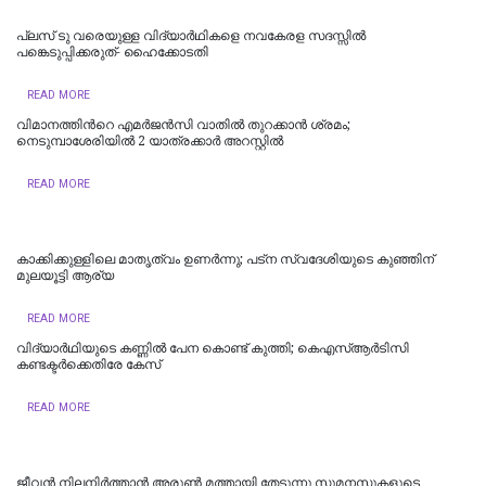
പ്ലസ് ടു വരെയുള്ള വിദ്യാര്‍ഥികളെ നവകേരള സദസ്സില്‍
പങ്കെടുപ്പിക്കരുത്- ഹൈക്കോടതി
READ MORE
വിമാനത്തിന്‍റെ എമർജൻസി വാതിൽ തുറക്കാൻ ശ്രമം;
നെടുമ്പാശേരിയില്‍ 2 യാത്രക്കാർ അറസ്റ്റില്‍
READ MORE
കാക്കിക്കുള്ളിലെ മാതൃത്വം ഉണർന്നു; പട്ന സ്വദേശിയുടെ കുഞ്ഞിന്
മുലയൂട്ടി ആര്യ
READ MORE
വിദ്യാർഥിയുടെ കണ്ണില്‍ പേന കൊണ്ട് കുത്തി; കെഎസ്ആര്‍ടിസി
കണ്ടക്ടര്‍ക്കെതിരേ കേസ്
READ MORE
ജീവൻ നിലനിർത്താൻ അരുൺ മത്തായി തേടുന്നു സുമനസുകളുടെ