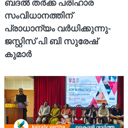
ബദൽ തർക്ക പരിഹാര
സംവിധാനത്തിന്
പ്രാധാന്യം വർധിക്കുന്നു-
ജസ്റ്റിസ് പി ബി സുരേഷ്
കുമാർ