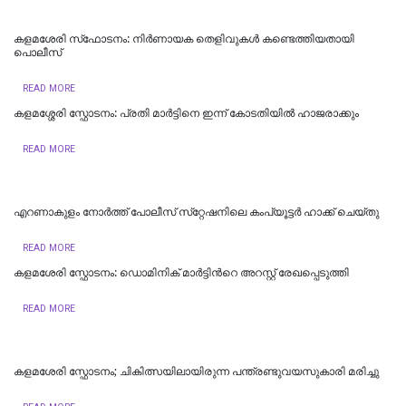
കളമശേരി സ്‌ഫോടനം: നിർണായക തെളിവുകൾ കണ്ടെത്തിയതായി
പൊലീസ്
READ MORE
കളമശ്ശേരി സ്ഫോടനം: പ്രതി മാർട്ടിനെ ഇന്ന് കോടതിയിൽ ഹാജരാക്കും
READ MORE
എറണാകുളം നോര്‍ത്ത് പോലീസ് സ്‌റ്റേഷനിലെ കംപ്യൂട്ടര്‍ ഹാക്ക് ചെയ്തു
READ MORE
കളമശേരി സ്ഫോടനം: ഡൊമിനിക് മാർട്ടിന്‍റെ അറസ്റ്റ് രേഖപ്പെടുത്തി
READ MORE
കളമശേരി സ്ഫോടനം; ചികിത്സയിലായിരുന്ന പന്ത്രണ്ടുവയസുകാരി മരിച്ചു