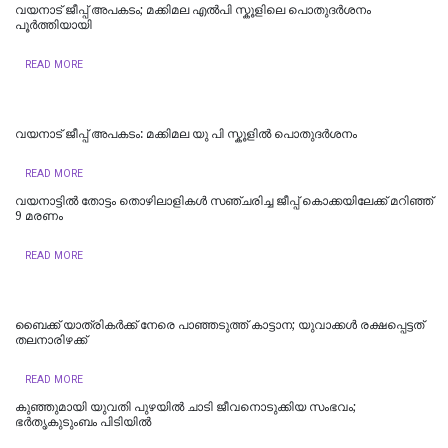
വയനാട് ജീപ്പ് അപകടം; മക്കിമല എൽപി സ്കൂളിലെ പൊതുദർശനം
പൂർത്തിയായി
READ MORE
വയനാട് ജീപ്പ് അപകടം: മക്കിമല യു പി സ്കൂളില്‍ പൊതുദര്‍ശനം
READ MORE
വയനാട്ടിൽ തോട്ടം തൊഴിലാളികൾ സഞ്ചരിച്ച ജീപ്പ് കൊക്കയിലേക്ക് മറിഞ്ഞ്
9 മരണം
READ MORE
ബൈക്ക്‌ യാത്രികർക്ക്‌ നേരെ പാഞ്ഞടുത്ത്‌ കാട്ടാന; യുവാക്കൾ രക്ഷപ്പെട്ടത്‌
തലനാരിഴക്ക്
READ MORE
കുഞ്ഞുമായി യുവതി പുഴയില്‍ ചാടി ജീവനൊടുക്കിയ സംഭവം;
ഭർതൃകുടുംബം പിടിയിൽ