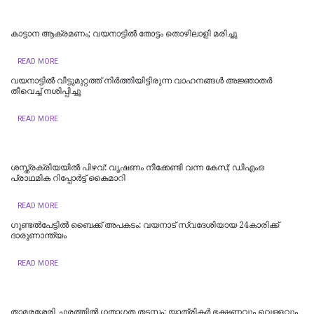
കാട്ടാന ആക്രമണം; വയനാട്ടിൽ തോട്ടം തൊഴിലാളി മരിച്ചു
READ MORE
വയനാട്ടില്‍ വീട്ടുമുറ്റത്ത് നിർത്തിയിട്ടിരുന്ന വാ​ഹനങ്ങൾ അജ്ഞാതർ
തീവെച്ച് നശിപ്പിച്ചു
READ MORE
ശസ്ത്രക്രിയയില്‍ പിഴവ്: വൃഷണം നീക്കേണ്ടി വന്ന കേസ്; ഡിഎംഒ
പ്രാഥമിക റിപ്പോർട്ട്‌ കൈമാറി
READ MORE
ഗുണ്ടല്‍പേട്ടിൽ ബൈക്ക് അപകടം: വയനാട് സ്വദേശിയായ 24കാരിക്ക്
ദാരുണാന്ത്യം
READ MORE
താമരശ്ശേരി ചുരത്തില്‍ ഗതാഗത തടസം; യാത്രികര്‍ ഭക്ഷണവും വെള്ളവും