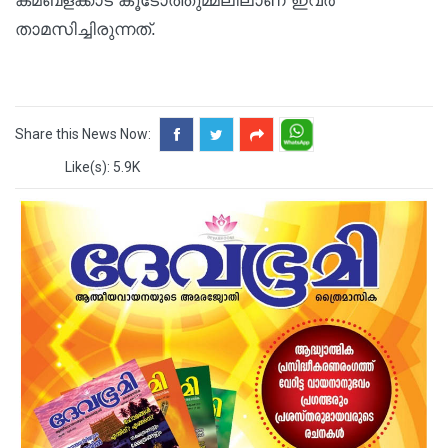
കമ്ബളക്കാട് കൂടോത്തുമ്മലിലാണ് ഇവര്‍
താമസിച്ചിരുന്നത്.
Share this News Now:
Like(s): 5.9K