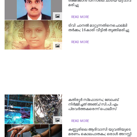
രക്ഷിക്കാൻ പിന്നാലെ ചാടിയ യുവാവ്
മരിച്ചു
READ MORE
ടിവി ചാനല്‍ മാറ്റുന്നതിനെചൊല്ലി
തര്‍ക്കം; 16കാരി വീട്ടില്‍ തൂങ്ങിമരിച്ചു
READ MORE
കതിരൂ‌ര്‍ സ്‌ഫോടനം; ബോംബ്
നിര്‍മ്മിച്ചത് അഞ്ച് സി.പി.എം
പ്രവര്‍ത്തകരെന്ന് പൊലീസ്
READ MORE
ക​ണ്ണൂ​രി​ലെ ആ​ദി​വാ​സി യു​വ​തി​യു​ടെ
മ​ര​ണം കൊലപാതകം; ഒ​രാ​ള്‍ അ​റ​സ്റ്റി​