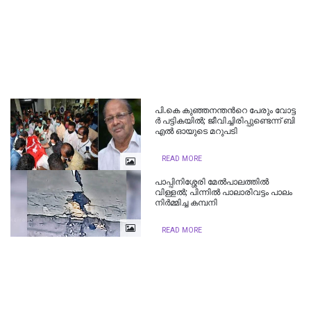
പി.​കെ കു​ഞ്ഞ​ന​ന്ത​ന്‍റെ പേ​രും വോ​ട്ട​
ർ പ​ട്ടി​ക​യി​ൽ; ജീ​വി​ച്ചി​രി​പ്പു​ണ്ടെ​ന്ന് ബി
എൽ ഓയുടെ മ​റു​പ​ടി​
READ MORE
പാപ്പിനിശ്ശേരി മേല്‍പാലത്തില്‍
വിള്ളൽ; പിന്നിൽ പാ​ലാ​രി​വ​ട്ടം പാ​ലം
നി​ർ​മ്മി​ച്ച ക​മ്പ​നി
READ MORE