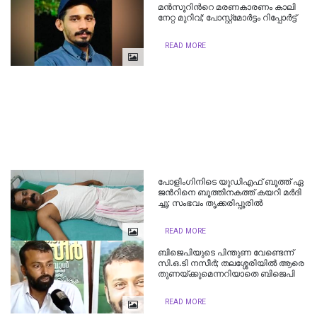
മ​ൻ​സൂ​റി​ന്‍റെ മ​ര​ണ​കാ​ര​ണം കാ​ലി​
നേ​റ്റ മു​റി​വ്; പോ​സ്റ്റ്മോ​ർ​ട്ടം റി​പ്പോ​ർ​ട്ട്
READ MORE
പോ​ളിം​ഗി​നി​ടെ യു​ഡി​എ​ഫ് ബൂ​ത്ത് ഏ​
ജ​ന്‍റി​നെ ബൂ​ത്തി​ന​ക​ത്ത് കയറി മ​ർ​ദി​
ച്ചു; സംഭവം തൃക്കരിപ്പൂരിൽ
READ MORE
ബിജെപിയുടെ പിന്തുണ വേണ്ടെന്ന്
സി.ഒ.ടി നസീര്‍; തലശ്ശേരിയില്‍ ആരെ
തുണയ്ക്കുമെന്നറിയാതെ ബിജെപി
READ MORE