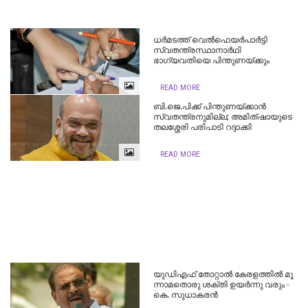
ധർമടത്ത് വെൽഫെയർപാർട്ടി
സ്വതന്ത്രസ്ഥാനാര്‍ഥി
ഭാഗ്യവതിയെ പിന്തുണയ്ക്കും
READ MORE
ബി.ജെ.പിക്ക് പിന്തുണയ്ക്കാൻ
സ്വതന്ത്രനുമില്ല; അമിത്ഷായുടെ
തലശ്ശേരി പരിപാടി റദ്ദാക്കി
READ MORE
യു​ഡി​എ​ഫ് തോ​റ്റാ​ല്‍ കേ​ര​ള​ത്തി​ല്‍ മൂ​
ന്നാ​മ​തൊ​രു ശ​ക്തി ഉ​യ​ര്‍​ന്നു വ​രും -
കെ. ​സു​ധാ​ക​ര​ന്‍