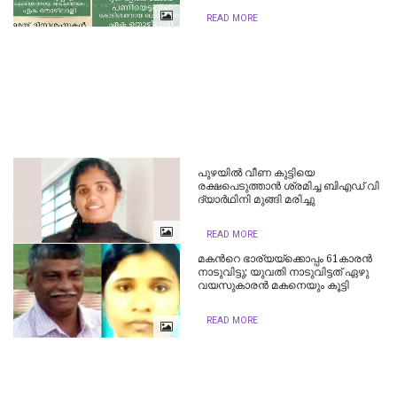
READ MORE
പുഴയില്‍ വീണ കുട്ടിയെ
രക്ഷപെടുത്താന്‍ ശ്രമിച്ച ബി​എ​ഡ് വി​
ദ്യാ​ർ​ഥി​നി മു​ങ്ങി മ​രി​ച്ചു
READ MORE
മകന്‍റെ ഭാര്യയ്ക്കൊപ്പം 61കാരൻ
നാടുവിട്ടു; യുവതി നാടുവിട്ടത് ഏഴു
വയസുകാരൻ മകനെയും കൂട്ടി
READ MORE