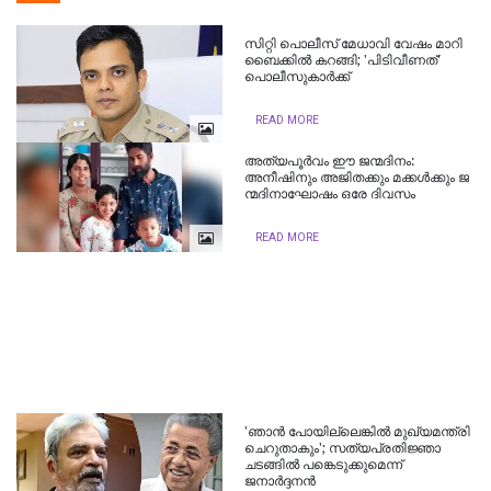
സിറ്റി പൊലീസ്​ മേധാവി വേഷം മാറി
ബൈക്കില്‍ കറങ്ങി; 'പിടിവീണത്'
പൊലീസുകാര്‍ക്ക്
READ MORE
അത്യപൂർവം ഈ ജന്മദിനം:
അനീഷിനും അജിതക്കും മക്കൾക്കും ജ​
ന്മ​ദി​നാ​ഘോ​ഷം ഒരേ ദിവസം
READ MORE
'ഞാൻ പോയില്ലെങ്കിൽ മുഖ്യമന്ത്രി
ചെറുതാകും'; സത്യപ്രതിജ്ഞാ
ചടങ്ങിൽ പങ്കെടുക്കുമെന്ന്
ജനാർദ്ദനൻ