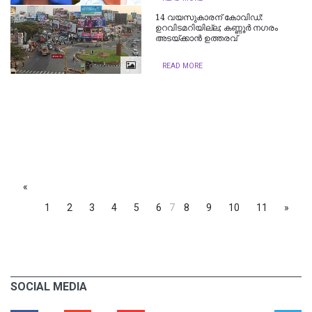
14 വ​യ​സു​കാ​ര​ന് കോ​വി​ഡ്:
ഉറവിടമറിയില്ല; കണ്ണൂർ നഗരം
അടയ്ക്കാൻ ഉത്തരവ്
READ MORE
«
1
2
3
4
5
6
7
8
9
10
11
»
SOCIAL MEDIA