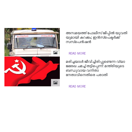
അ​സ​മ​യ​ത്ത് പോ​ലീ​സ് ജീ​പ്പി​ൽ യു​വ​തി​
യു​മാ​യി ക​റ​ക്കം; ഇന്‍സ്പെക്ടര്‍ക്ക്
സസ്പെന്‍ഷന്‍
READ MORE
മ​രി​ച്ച​യാ​ൾ ജീ​വി​ച്ചി​രി​പ്പു​ണ്ടെ​ന്ന വ്യാ​
ജ​രേ​ഖ ച​മ​ച്ച് തട്ടിപ്പെന്ന്: മന്ത്രിയുടെ
ബന്ധുവായ വനിതാ
നേതാവിനെതിരെ പരാതി
READ MORE