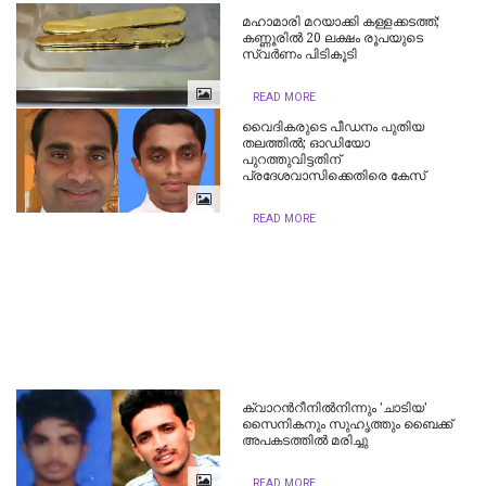
മഹാമാരി മറയാക്കി കള്ളക്കടത്ത്;
കണ്ണൂരിൽ 20 ലക്ഷം രൂപയുടെ
സ്വർണം പിടികൂടി
READ MORE
വൈദികരുടെ പീഡനം പുതിയ
തലത്തിൽ; ഓഡിയോ
പുറത്തുവിട്ടതിന്
പ്രദേശവാസിക്കെതിരെ കേസ്
READ MORE
ക്വാറന്‍റീനില്‍നിന്നും 'ചാടിയ'
സൈനികനും സുഹൃത്തും ബൈക്ക്
അപകടത്തില്‍ മരിച്ചു
READ MORE