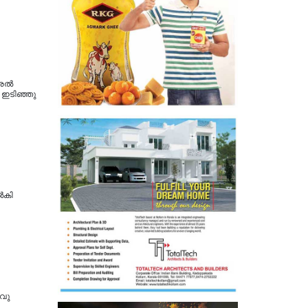
്രൽ
 ഇടിഞ്ഞു
ൽകി
വു