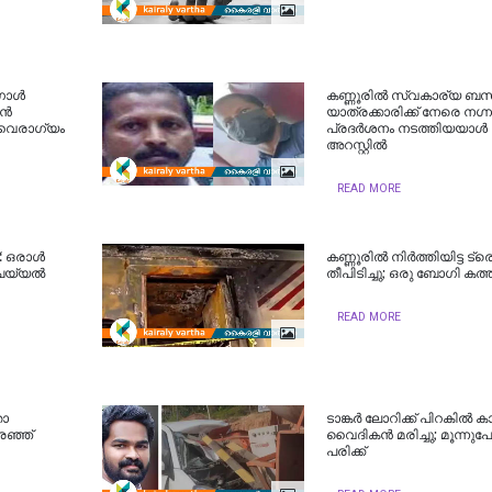
ംഗാൾ
കണ്ണൂരിൽ സ്വകാര്യ ബ
്‍
യാത്രക്കാരിക്ക് നേരെ നഗ്
 വൈരാഗ്യം
പ്രദർശനം നടത്തിയയാൾ
അറസ്റ്റിൽ
READ MORE
്: ഒരാൾ
കണ്ണൂരിൽ നിർത്തിയിട്ട ട്ര
ചെയ്യൽ
തീപിടിച്ചു; ഒരു ബോഗി കത്ത
READ MORE
താ
ടാങ്കർ ലോറിക്ക് പിറകിൽ കാറി
രഞ്ഞ്
വൈദികൻ മരിച്ചു; മൂന്നുപേർ
പരിക്ക്