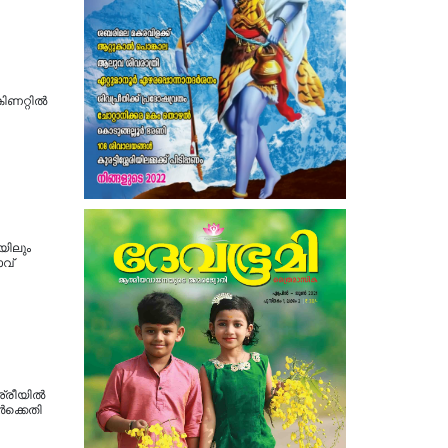
കിണറ്റിൽ
ിലും
വ്
​ശ്രീയി​ൽ
ർ​ക്കെ​തി​