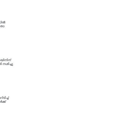
സിൽ
നതാ
െയിനിന്
ി നശിച്ചു
ടിച്ച്
ക്ക്