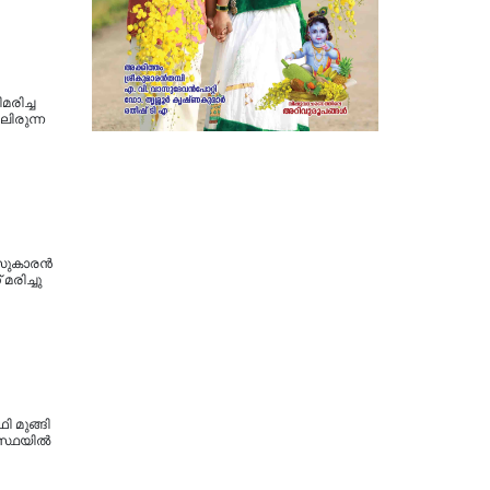
മരിച്ച
ലിരുന്ന
ലീസുകാരൻ
രിച്ചു
ി മുങ്ങി
വസ്ഥയിൽ