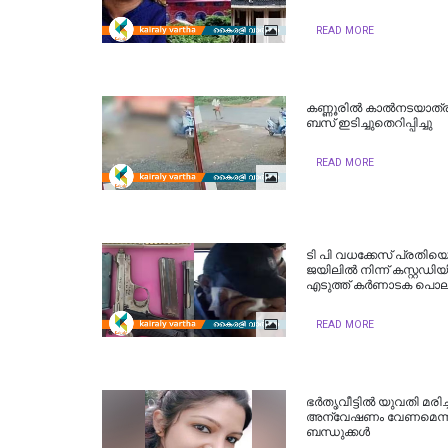
READ MORE
കണ്ണൂരിൽ കാൽനടയാത്ര
ബസ് ഇടിച്ചുതെറിപ്പിച്ചു
READ MORE
ടി പി വധക്കേസ് പ്രതിയെ
ജയിലിൽ നിന്ന് കസ്റ്റഡി
എടുത്ത് കർണാടക പൊല
READ MORE
ഭര്‍തൃവീട്ടില്‍ യുവതി മരിച
അന്വേഷണം വേണമെന്ന
ബന്ധുക്കള്‍