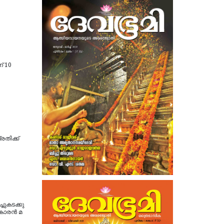
് 10
രതിക്ക്
ചു​ക​ട​ക്കു​
നുകാരൻ മ​