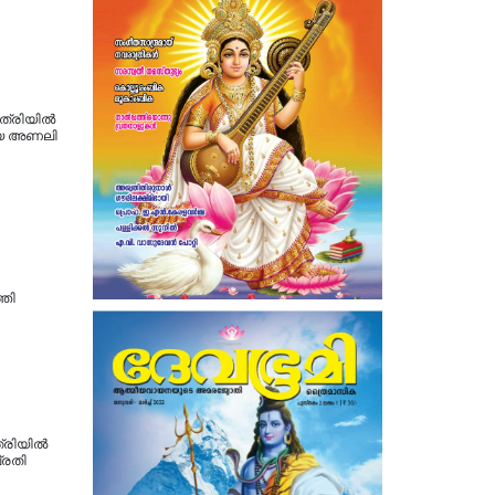
പത്രിയിൽ
രീയെ അണലി
്തി
രിയില്‍
പ്രതി