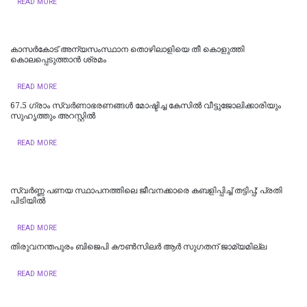
READ MORE
കാസര്‍കോട് അന്യസംസ്ഥാന തൊഴിലാളിയെ തീ കൊളുത്തി
കൊലപ്പെടുത്താന്‍ ശ്രമം
READ MORE
67.5 ഗ്രാം സ്വർണാഭരണങ്ങൾ മോഷ്ടിച്ച കേസിൽ വീട്ടുജോലിക്കാരിയും
സുഹൃത്തും അറസ്റ്റിൽ
READ MORE
സ്വർണ്ണ പണയ സ്ഥാപനത്തിലെ ജീവനക്കാരെ കബളിപ്പിച്ച് തട്ടിപ്പ്; പ്രതി
പിടിയില്‍
READ MORE
തിരുവനന്തപുരം ബിജെപി കൗൺസിലർ ആർ സുഗതന് ജാമ്യമില്ല
READ MORE