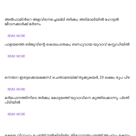
അൽഫാമിന്‍റെ അളവിനെച്ചൊല്ലി തർക്കം; അടിമാലിയിൽ ഹോട്ടല്‍
ജീവനക്കാര്‍ക്ക് മര്‍ദനം
READ MORE
പാളയത്തെ ബിജുവിന്റെ കൊലപാതകം; ബന്ധുവായ യുവാവ് കസ്റ്റഡിയില്‍
READ MORE
നെന്മാറ ഇരട്ടക്കൊലക്കേസ്: ചെന്താമരയ്ക്ക് തൂക്കുകയർ, 20 ലക്ഷം രൂപ പിഴ
READ MORE
മദ്യപാനത്തിനിടെ തര്‍ക്കം; കോട്ടയത്ത് യുവാവിനെ കുത്തിക്കൊന്നു, പ്രതി
പിടിയില്‍
READ MORE
മകളെ വിവാഹം ചെയ്ത് നൽകിയില്ല; തിരുവനന്തപുരത്ത് അച്ഛനും മകനും