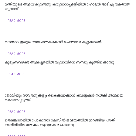
മന്തിയുടെ അളവ് കുറഞ്ഞു; കരുനാ​ഗപ്പള്ളിയിൽ ഹോട്ടല്‍ അടിച്ചു തകര്‍ത്ത്
യുവാവ്
READ MORE
നെന്മാറ ഇരട്ടക്കൊലപാതക കേസ്: ചെന്താമര കുറ്റക്കാരൻ
READ MORE
കുടുംബവഴക്ക്; ആലപ്പുഴയില്‍ യുവാവിനെ ബന്ധു കുത്തിക്കൊന്നു
READ MORE
ജോലിയും സ്വത്തുക്കളും കൈക്കലാക്കാൻ ക്വട്ടേഷൻ നൽകി അമ്മയെ
കൊലപ്പെടുത്തി
READ MORE
തെലങ്കാനയിൽ പോക്‌സോ കേസില്‍ ജാമ്യത്തില്‍ ഇറങ്ങിയ പ്രതി
അതിജീവിത അടക്കം ആറുപേരെ കൊന്നു