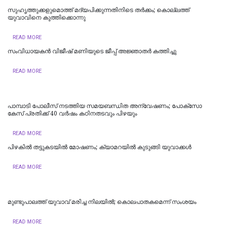
സുഹൃത്തുക്കളുമൊത്ത് മദ്യപിക്കുന്നതിനിടെ തര്‍ക്കം; കൊല്ലത്ത്
യുവാവിനെ കുത്തിക്കൊന്നു
READ MORE
സംവിധായകൻ വിജീഷ് മണിയുടെ ജീപ്പ് അജ്ഞാതർ കത്തിച്ചു
READ MORE
പാമ്പാടി പോലീസ് നടത്തിയ സമയബന്ധിത അന്വേഷണം; പോക്സോ
കേസ് പ്രതിക്ക് 40 വർഷം കഠിനതടവും പിഴയും
READ MORE
പിഴകിൽ തട്ടുകടയിൽ മോഷണം; ക്യാമറയിൽ കുടുങ്ങി യുവാക്കൾ
READ MORE
മുണ്ടുപാലത്ത് യുവാവ് മരിച്ച നിലയില്‍; കൊലപാതകമെന്ന് സംശയം
READ MORE