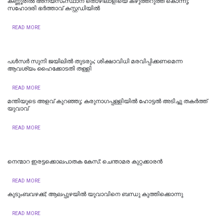
കണ്ണൂരിൽ അന്യസംസ്ഥാന തൊഴിലാളിയെ കഴുത്തറുത്ത് കൊന്നു;
സഹോദരി ഭർത്താവ് കസ്റ്റഡിയിൽ
READ MORE
പള്‍സര്‍ സുനി ജയിലില്‍ തുടരും; ശിക്ഷാവിധി മരവിപ്പിക്കണമെന്ന
ആവശ്യം ഹൈക്കോടതി തള്ളി
READ MORE
മന്തിയുടെ അളവ് കുറഞ്ഞു; കരുനാ​ഗപ്പള്ളിയിൽ ഹോട്ടല്‍ അടിച്ചു തകര്‍ത്ത്
യുവാവ്
READ MORE
നെന്മാറ ഇരട്ടക്കൊലപാതക കേസ്: ചെന്താമര കുറ്റക്കാരൻ
READ MORE
കുടുംബവഴക്ക്; ആലപ്പുഴയില്‍ യുവാവിനെ ബന്ധു കുത്തിക്കൊന്നു
READ MORE