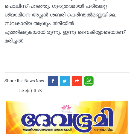
പൊലീസ് പറഞ്ഞു. ഗുരുതരമായി പരിക്കേറ്റ
ശ്യാമിനെ അച്ഛൻ ശബരി പെരിന്തൽമണ്ണയിലെ
സ്വകാര്യ ആശുപത്രിയിൽ
എത്തിക്കുകയായിരുന്നു. ഇന്നു വൈകിട്ടോടെയാണ്
മരിച്ചത്.
Share this News Now:
Like(s): 3.7K