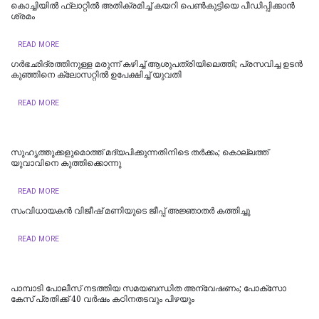
കൊച്ചിയില്‍ ഫ്ലാറ്റിൽ അതിക്രമിച്ച് കയറി പെൺകുട്ടിയെ പീഡിപ്പിക്കാൻ
ശ്രമം
READ MORE
ഗർഭഛിദ്രത്തിനുള്ള മരുന്ന് കഴിച്ച് ആശുപത്രിയിലെത്തി; പ്രസവിച്ച ഉടൻ
കുഞ്ഞിനെ ക്ലോസറ്റിൽ ഉപേക്ഷിച്ച് യുവതി
READ MORE
സുഹൃത്തുക്കളുമൊത്ത് മദ്യപിക്കുന്നതിനിടെ തര്‍ക്കം; കൊല്ലത്ത്
യുവാവിനെ കുത്തിക്കൊന്നു
READ MORE
സംവിധായകൻ വിജീഷ് മണിയുടെ ജീപ്പ് അജ്ഞാതർ കത്തിച്ചു
READ MORE
പാമ്പാടി പോലീസ് നടത്തിയ സമയബന്ധിത അന്വേഷണം; പോക്സോ
കേസ് പ്രതിക്ക് 40 വർഷം കഠിനതടവും പിഴയും