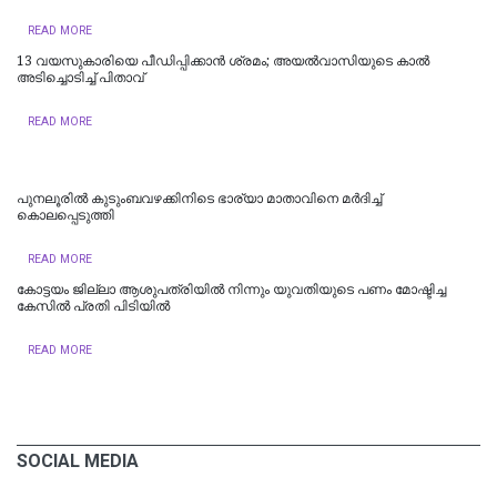
READ MORE
13 വയസുകാരിയെ പീഡിപ്പിക്കാൻ ശ്രമം; അയല്‍വാസിയുടെ കാല്‍
അടിച്ചൊടിച്ച് പിതാവ്
READ MORE
പുനലൂരിൽ കുടുംബവഴക്കിനിടെ ഭാര്യാ മാതാവിനെ മർദിച്ച്
കൊലപ്പെടുത്തി
READ MORE
കോട്ടയം ജില്ലാ ആശുപത്രിയിൽ നിന്നും യുവതിയുടെ പണം മോഷ്ടിച്ച
കേസിൽ പ്രതി പിടിയിൽ
READ MORE
SOCIAL MEDIA