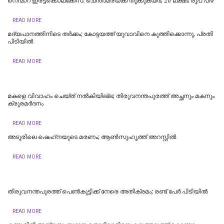
നെന്മാറ ഇരട്ടക്കൊലക്കേസ്: ചെന്താമരയ്ക്ക് തൂക്കുകയർ, 20 ലക്ഷം രൂപ പിഴ
READ MORE
മദ്യപാനത്തിനിടെ തര്‍ക്കം; കോട്ടയത്ത് യുവാവിനെ കുത്തിക്കൊന്നു, പ്രതി
പിടിയില്‍
READ MORE
മകളെ വിവാഹം ചെയ്ത് നൽകിയില്ല; തിരുവനന്തപുരത്ത് അച്ഛനും മകനും
ക്രൂരമര്‍ദനം
READ MORE
അടൂരിലെ ഷെഹ്‌നയുടെ മരണം; ആണ്‍സുഹൃത്ത് അറസ്റ്റില്‍
READ MORE
തിരുവനന്തപുരത്ത് പെൺകുട്ടിക്ക് നേരെ അതിക്രമം; രണ്ട് പേർ പിടിയിൽ
READ MORE