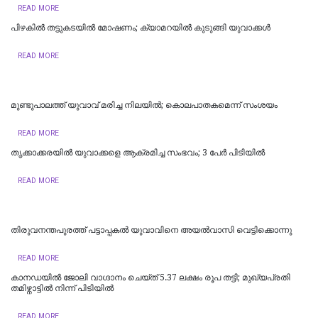
READ MORE
പിഴകിൽ തട്ടുകടയിൽ മോഷണം; ക്യാമറയിൽ കുടുങ്ങി യുവാക്കൾ
READ MORE
മുണ്ടുപാലത്ത് യുവാവ് മരിച്ച നിലയില്‍; കൊലപാതകമെന്ന് സംശയം
READ MORE
തൃക്കാക്കരയിൽ യുവാക്കളെ ആക്രമിച്ച സംഭവം; 3 പേർ പിടിയിൽ
READ MORE
തിരുവനന്തപുരത്ത് പട്ടാപ്പകൽ യുവാവിനെ അയൽവാസി വെട്ടിക്കൊന്നു
READ MORE
കാനഡയിൽ ജോലി വാഗ്ദാനം ചെയ്ത് 5.37 ലക്ഷം രൂപ തട്ടി; മുഖ്യപ്രതി
തമിഴ്നാട്ടിൽ നിന്ന് പിടിയിൽ
READ MORE