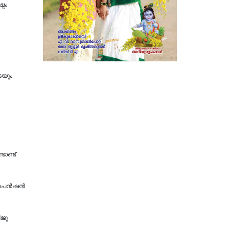
്ടം
െയും
ാണ്ട്
െന്‍ഷന്‍
ിജു