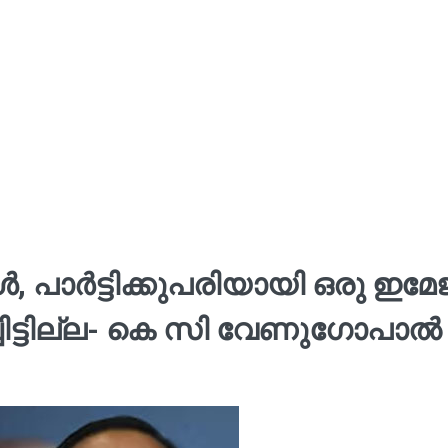
പാര്‍ട്ടിക്കുപരിയായി ഒരു ഇമേജ
ിച്ചിട്ടില്ല- കെ സി വേണുഗോപാല്‍