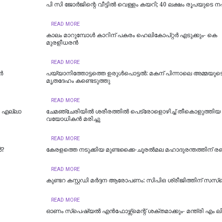
പി സി ജോര്‍ജിന്റെ വീട്ടില്‍ വെള്ളം കയറി; 40 ലക്ഷം രൂപയുടെ നഷ
READ MORE
കാലം മാറുമ്പോൾ കാറിന് പകരം ഹെലികോപ്റ്റർ എടുക്കും- കെ
മുരളീധരന്‍
READ MORE
‍
പയ്യാനിത്തോട്ടത്തെ ഉരുൾപൊട്ടൽ: മകന് പിന്നാലെ അമ്മയുട
മൃതദേഹം കണ്ടെടുത്തു
READ MORE
; എല്ലാ
ചേമഞ്ചേരിയില്‍ ശരീരത്തില്‍ പെട്രോളൊഴിച്ച് തീകൊളുത്തിയ
വയോധികന്‍ മരിച്ചു
READ MORE
ൽ?
കേരളത്തെ നടുക്കിയ മുണ്ടക്കൈ-ചൂരല്‍മല മഹാദുരന്തത്തിന് രണ്ട
READ MORE
കുണ്ടറ കസ്റ്റഡി മര്‍ദ്ദന ആരോപണം: സിപിഒ ശ്രീജിത്തിന് സസ്‌പ
READ MORE
ഓണം സ്‌പെഷ്യൽ എൻഫോഴ്സ്മെന്റ് ശക്തമാക്കും- മന്ത്രി എം ല