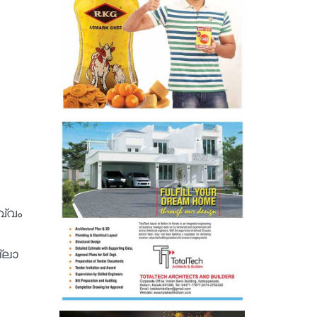
വ്വം
്ലാ