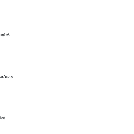
ിലയിൽ
ം
 മാറ്റം
ല്‍