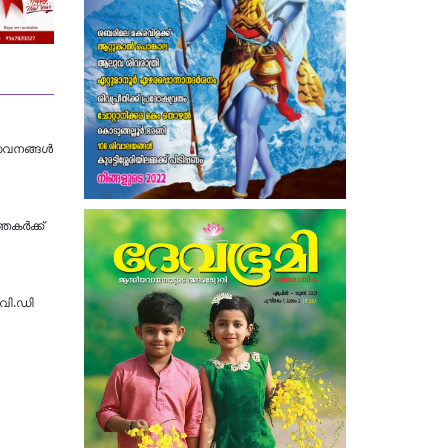
േവനങ്ങൾ
തകർക്ക്
.വി.ഡി