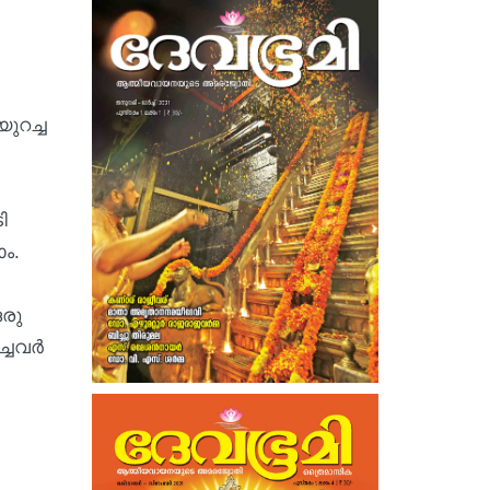
ുറച്ച
ി
ം.
ഒരു
ചവര്‍