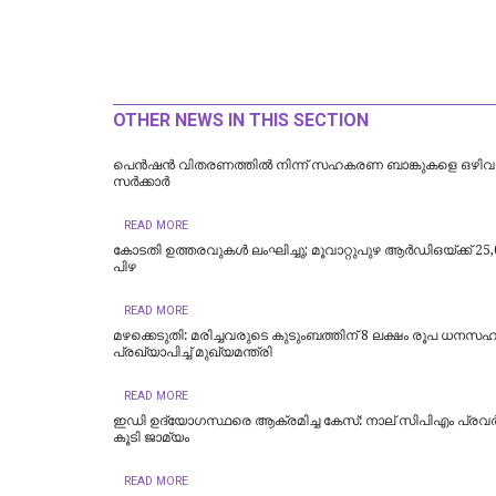
OTHER NEWS IN THIS SECTION
പെൻഷൻ വിതരണത്തിൽ നിന്ന് സഹകരണ ബാങ്കുകളെ ഒഴിവാക
സർക്കാർ
READ MORE
കോടതി ഉത്തരവുകൾ ലംഘിച്ചു; മൂവാറ്റുപുഴ ആർഡിഒയ്ക്ക് 25,
പിഴ
READ MORE
മഴക്കെടുതി: മരിച്ചവരുടെ കുടുംബത്തിന് 8 ലക്ഷം രൂപ ധനസ
പ്രഖ്യാപിച്ച് മുഖ്യമന്ത്രി
READ MORE
ഇഡി ഉദ്യോഗസ്ഥരെ ആക്രമിച്ച കേസ്: നാല് സിപിഎം പ്രവർത
കൂടി ജാമ്യം
READ MORE