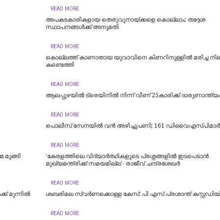
READ MORE
അപകടകാരികളായ തെരുവുനായ്ക്കളെ കൊല്ലാം; തദ്ദേശ
സ്ഥാപനങ്ങൾക്ക് അനുമതി
READ MORE
കൊല്ലത്ത് കാണാതായ യുവാവിനെ കിണറിനുള്ളിൽ മരിച്ച ന
കണ്ടെത്തി
READ MORE
ആലപ്പുഴയിൽ ട്രെയിനില്‍ നിന്ന് വീണ് 25കാരിക്ക് ദാരുണാന്ത്യ
READ MORE
പൊലീസ് സേനയിൽ വൻ അഴിച്ചുപണി; 161 ഡിവൈഎസ്പിമാര്‍ക്ക്
READ MORE
 മുങ്ങി
'കേരളത്തിലെ വിദ്യാർത്ഥികളുടെ പ്രശ്നങ്ങളിൽ ഇടപെടാൻ
മുഖ്യമന്ത്രിക്ക് സമയമില്ല'- രാജീവ് ചന്ദ്രശേഖർ
READ MORE
് മുന്നിൽ
ശബരിമല സ്വര്‍ണക്കൊള്ള കേസ്: പി എസ് പ്രശാന്ത് കസ്റ്റഡിയി
READ MORE