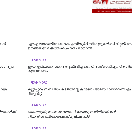
്കി
എഐ യുഗത്തിലേക്ക് കെഎസ്ആർടിസി:കൂടുതൽ ഡിജിറ്റൽ സ
ജനങ്ങളിലേക്കെത്തിക്കും– സി പി ജോൺ
READ MORE
000 രൂപ
ഇഡി ഉദ്യോഗസ്ഥരെ ആക്രമിച്ച കേസ്: രണ്ട് സിപിഎം പ്രവർത്
കൂടി ജാമ്യം
READ MORE
ഹായം
കുറ്റിപ്പുറം ബസ് അപകടത്തിന്റെ കാരണം അമിത വേഗമെന്ന് എം
റിപ്പോര്‍ട്ട്
READ MORE
്തകർക്ക്
മഴക്കെടുതി; സംസ്ഥാനത്ത് 15 മരണം; സ്ഥിതിഗതികൾ
നിയന്ത്രണവിധേയമെന്ന് മുഖ്യമന്ത്രി
READ MORE