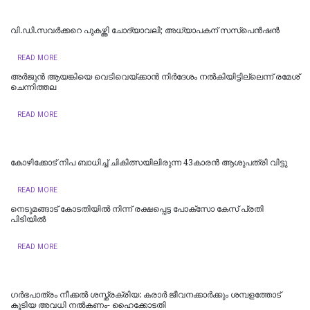
വി.ഡി.സവർക്കറെ പുകഴ്ത്തി ചോദ്യാവലി; അധ്യാപകന് സസ്പെൻഷൻ
READ MORE
അർജുൻ ആയങ്കിയെ വെടിവെയ്ക്കാൻ നിർദേശം നൽകിയിട്ടില്ലെന്ന് രമേശ്
ചെന്നിത്തല
READ MORE
കോഴിക്കോട് നിപ ബാധിച്ച് ചികിത്സയിലിരുന്ന 43കാരന്‍ ആശുപത്രി വിട്ടു
READ MORE
നെടുമങ്ങാട് കോടതിയില്‍ നിന്ന് രക്ഷപ്പെട്ട പോക്‌സോ കേസ് പ്രതി
പിടിയില്‍
READ MORE
ഗർഭപാത്രം നീക്കൽ ശസ്ത്രക്രിയ: കരാർ ജീവനക്കാർക്കും ശമ്പളത്തോട്
കൂടിയ അവധി നൽകണം- ഹൈക്കോടതി