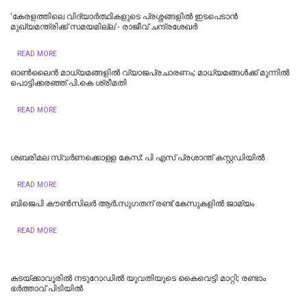
'കേരളത്തിലെ വിദ്യാർത്ഥികളുടെ പ്രശ്നങ്ങളിൽ ഇടപെടാൻ
മുഖ്യമന്ത്രിക്ക് സമയമില്ല'- രാജീവ് ചന്ദ്രശേഖർ
READ MORE
ഓൺലൈൻ മാധ്യമങ്ങളിൽ വ്യാജപ്രചാരണം; മാധ്യമങ്ങൾക്ക് മുന്നിൽ
പൊട്ടിക്കരഞ്ഞ് പി.കെ ശ്രീമതി
READ MORE
ശബരിമല സ്വര്‍ണക്കൊള്ള കേസ്: പി എസ് പ്രശാന്ത് കസ്റ്റഡിയില്‍
READ MORE
ബിജെപി കൗണ്‍സിലര്‍ ആര്‍.സുഗതന് രണ്ട് കേസുകളില്‍ ജാമ്യം
READ MORE
കടയ്ക്കാവൂരിൽ നടുറോഡില്‍ യുവതിയുടെ കൈവെട്ടി മാറ്റി; രണ്ടാം
ഭര്‍ത്താവ് പിടിയിൽ