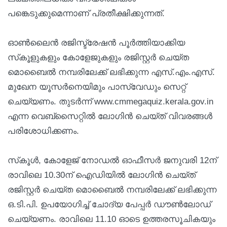
പങ്കെടുക്കുമെന്നാണ് പ്രതീക്ഷിക്കുന്നത്.
ഓൺലൈൻ രജിസ്ട്രേഷൻ പൂർത്തിയാക്കിയ
സ്‌കൂളുകളും കോളേജുകളും രജിസ്റ്റർ ചെയ്ത
മൊബൈൽ നമ്പരിലേക്ക് ലഭിക്കുന്ന എസ്.എം.എസ്.
മുഖേന യൂസർനെയിമും പാസ്വേഡും സെറ്റ്
ചെയ്യണം. തുടർന്ന് www.cmmegaquiz.kerala.gov.in
എന്ന വെബ്സൈറ്റിൽ ലോഗിൻ ചെയ്ത് വിവരങ്ങൾ
പരിശോധിക്കണം.
സ്‌കൂൾ, കോളേജ് നോഡൽ ഓഫീസർ ജനുവരി 12ന്
രാവിലെ 10.30ന് ഐഡിയിൽ ലോഗിൻ ചെയ്ത്
രജിസ്റ്റർ ചെയ്ത മൊബൈൽ നമ്പരിലേക്ക് ലഭിക്കുന്ന
ഒ.ടി.പി. ഉപയോഗിച്ച് ചോദ്യ പേപ്പർ ഡൗൺലോഡ്
ചെയ്യണം. രാവിലെ 11.10 ഓടെ ഉത്തരസൂചികയും