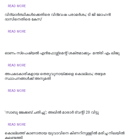
READ MORE
വിദ്യാര്‍ത്ഥികള്‍ക്കെതിരെ വിദ്വേഷ പരാമര്‍ശം; ടി ജി മോഹന്‍
ദാസിനെതിരെ കേസ്
READ MORE
ഓണം സ്‌പെഷ്യൽ എൻഫോഴ്സ്മെന്റ് ശക്തമാക്കും- മന്ത്രി എം ലിജു
READ MORE
അപകടകാരികളായ തെരുവുനായ്ക്കളെ കൊല്ലാം; തദ്ദേശ
സ്ഥാപനങ്ങൾക്ക് അനുമതി
READ MORE
'സാബു ജേക്കബ് ചതിച്ചു'; അഖിൽ മാരാർ ട്വന്റി 20 വിട്ടു
READ MORE
കൊല്ലത്ത് കാണാതായ യുവാവിനെ കിണറിനുള്ളിൽ മരിച്ച നിലയിൽ
കണ്ടെത്തി