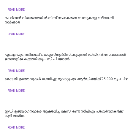
READ MORE
പെൻഷൻ വിതരണത്തിൽ നിന്ന് സഹകരണ ബാങ്കുകളെ ഒഴിവാക്കി
സർക്കാർ
READ MORE
എഐ യുഗത്തിലേക്ക് കെഎസ്ആർടിസി:കൂടുതൽ ഡിജിറ്റൽ സേവനങ്ങൾ
ജനങ്ങളിലേക്കെത്തിക്കും– സി പി ജോൺ
READ MORE
കോടതി ഉത്തരവുകൾ ലംഘിച്ചു; മൂവാറ്റുപുഴ ആർഡിഒയ്ക്ക് 25,000 രൂപ പിഴ
READ MORE
ഇഡി ഉദ്യോഗസ്ഥരെ ആക്രമിച്ച കേസ്: രണ്ട് സിപിഎം പ്രവർത്തകർക്ക്
കൂടി ജാമ്യം
READ MORE