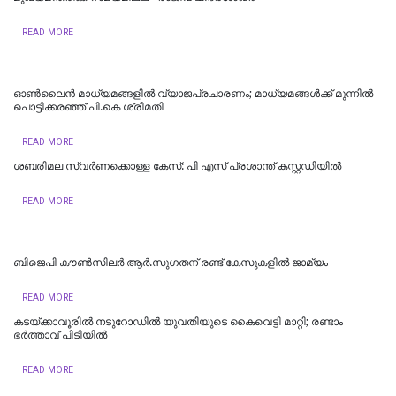
READ MORE
ഓൺലൈൻ മാധ്യമങ്ങളിൽ വ്യാജപ്രചാരണം; മാധ്യമങ്ങൾക്ക് മുന്നിൽ
പൊട്ടിക്കരഞ്ഞ് പി.കെ ശ്രീമതി
READ MORE
ശബരിമല സ്വര്‍ണക്കൊള്ള കേസ്: പി എസ് പ്രശാന്ത് കസ്റ്റഡിയില്‍
READ MORE
ബിജെപി കൗണ്‍സിലര്‍ ആര്‍.സുഗതന് രണ്ട് കേസുകളില്‍ ജാമ്യം
READ MORE
കടയ്ക്കാവൂരിൽ നടുറോഡില്‍ യുവതിയുടെ കൈവെട്ടി മാറ്റി; രണ്ടാം
ഭര്‍ത്താവ് പിടിയിൽ
READ MORE