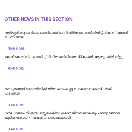
OTHER NEWS IN THIS SECTION
അർജുൻ ആയങ്കിയെ വെടിവെയ്ക്കാൻ നിർദേശം നൽകിയിട്ടില്ലെന്ന് രമേശ്
ചെന്നിത്തല
READ MORE
കോഴിക്കോട് നിപ ബാധിച്ച് ചികിത്സയിലിരുന്ന 43കാരന്‍ ആശുപത്രി വിട്ടു
READ MORE
നെടുമങ്ങാട് കോടതിയില്‍ നിന്ന് രക്ഷപ്പെട്ട പോക്‌സോ കേസ് പ്രതി
പിടിയില്‍
READ MORE
ഗർഭപാത്രം നീക്കൽ ശസ്ത്രക്രിയ: കരാർ ജീവനക്കാർക്കും ശമ്പളത്തോട്
കൂടിയ അവധി നൽകണം- ഹൈക്കോടതി
READ MORE