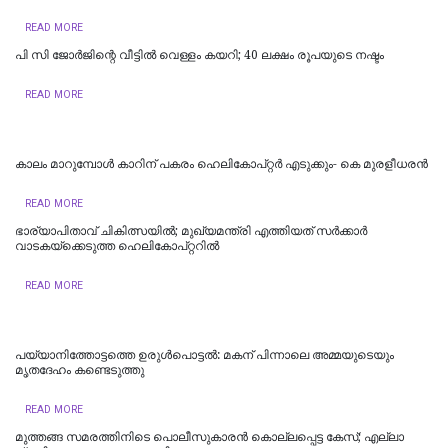
READ MORE
പി സി ജോര്‍ജിന്റെ വീട്ടില്‍ വെള്ളം കയറി; 40 ലക്ഷം രൂപയുടെ നഷ്ടം
READ MORE
കാലം മാറുമ്പോൾ കാറിന് പകരം ഹെലികോപ്റ്റർ എടുക്കും- കെ മുരളീധരന്‍
READ MORE
ഭാര്യാപിതാവ് ചികിത്സയിൽ; മുഖ്യമന്ത്രി എത്തിയത് സര്‍ക്കാര്‍
വാടകയ്‌ക്കെടുത്ത ഹെലികോപ്റ്ററില്‍
READ MORE
പയ്യാനിത്തോട്ടത്തെ ഉരുൾപൊട്ടൽ: മകന് പിന്നാലെ അമ്മയുടെയും
മൃതദേഹം കണ്ടെടുത്തു
READ MORE
മുത്തങ്ങ സമരത്തിനിടെ പൊലീസുകാരൻ കൊല്ലപ്പെട്ട കേസ്; എല്ലാ