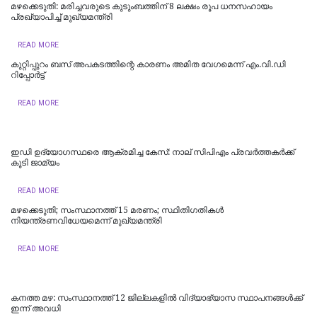
മഴക്കെടുതി: മരിച്ചവരുടെ കുടുംബത്തിന് 8 ലക്ഷം രൂപ ധനസഹായം
പ്രഖ്യാപിച്ച് മുഖ്യമന്ത്രി
READ MORE
കുറ്റിപ്പുറം ബസ് അപകടത്തിന്റെ കാരണം അമിത വേഗമെന്ന് എം.വി.ഡി
റിപ്പോര്‍ട്ട്
READ MORE
ഇഡി ഉദ്യോഗസ്ഥരെ ആക്രമിച്ച കേസ്: നാല് സിപിഎം പ്രവർത്തകർക്ക്
കൂടി ജാമ്യം
READ MORE
മഴക്കെടുതി; സംസ്ഥാനത്ത് 15 മരണം; സ്ഥിതിഗതികൾ
നിയന്ത്രണവിധേയമെന്ന് മുഖ്യമന്ത്രി
READ MORE
കനത്ത മഴ: സംസ്ഥാനത്ത് 12 ജില്ലകളില്‍ വിദ്യാഭ്യാസ സ്ഥാപനങ്ങള്‍ക്ക്
ഇന്ന് അവധി