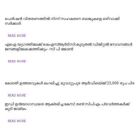
പെൻഷൻ വിതരണത്തിൽ നിന്ന് സഹകരണ ബാങ്കുകളെ ഒഴിവാക്കി
സർക്കാർ
READ MORE
എഐ യുഗത്തിലേക്ക് കെഎസ്ആർടിസി:കൂടുതൽ ഡിജിറ്റൽ സേവനങ്ങൾ
ജനങ്ങളിലേക്കെത്തിക്കും– സി പി ജോൺ
READ MORE
കോടതി ഉത്തരവുകൾ ലംഘിച്ചു; മൂവാറ്റുപുഴ ആർഡിഒയ്ക്ക് 25,000 രൂപ പിഴ
READ MORE
ഇഡി ഉദ്യോഗസ്ഥരെ ആക്രമിച്ച കേസ്: രണ്ട് സിപിഎം പ്രവർത്തകർക്ക്
കൂടി ജാമ്യം
READ MORE