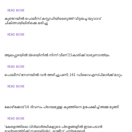
READ MORE
കുണ്ടറയിൽ പൊലീസ് കസ്റ്റഡിയിലെടുത്ത് വിട്ടയച്ച യുവാവ്
ചികിത്സയിലിരിക്കെ മരിച്ചു
READ MORE
ആലപ്പുഴയിൽ ട്രെയിനില്‍ നിന്ന് വീണ് 25കാരിക്ക് ദാരുണാന്ത്യം
READ MORE
പൊലീസ് സേനയിൽ വൻ അഴിച്ചുപണി; 161 ഡിവൈഎസ്പിമാര്‍ക്ക് മാറ്റം
READ MORE
കോഴിക്കോട് 16 ​ദിവസം പ്രായമുള്ള കുഞ്ഞിനെ ഉപേക്ഷിച്ച് അമ്മ മുങ്ങി
READ MORE
'കേരളത്തിലെ വിദ്യാർത്ഥികളുടെ പ്രശ്നങ്ങളിൽ ഇടപെടാൻ
മുഖ്യമന്ത്രിക്ക് സമയമില്ല'- രാജീവ് ചന്ദ്രശേഖർ