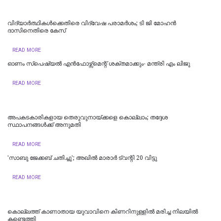
വിദ്യാര്‍ത്ഥികള്‍ക്കെതിരെ വിദ്വേഷ പരാമര്‍ശം; ടി ജി മോഹന്‍
ദാസിനെതിരെ കേസ്
READ MORE
ഓണം സ്‌പെഷ്യൽ എൻഫോഴ്സ്മെന്റ് ശക്തമാക്കും- മന്ത്രി എം ലിജു
READ MORE
അപകടകാരികളായ തെരുവുനായ്ക്കളെ കൊല്ലാം; തദ്ദേശ
സ്ഥാപനങ്ങൾക്ക് അനുമതി
READ MORE
'സാബു ജേക്കബ് ചതിച്ചു'; അഖിൽ മാരാർ ട്വന്റി 20 വിട്ടു
READ MORE
കൊല്ലത്ത് കാണാതായ യുവാവിനെ കിണറിനുള്ളിൽ മരിച്ച നിലയിൽ
കണ്ടെത്തി