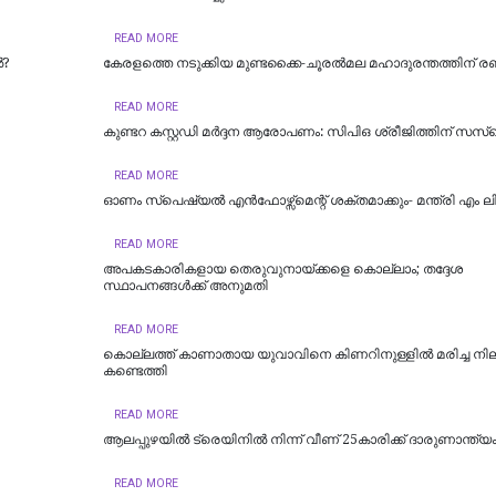
READ MORE
ൽ?
കേരളത്തെ നടുക്കിയ മുണ്ടക്കൈ-ചൂരല്‍മല മഹാദുരന്തത്തിന് രണ്ട
READ MORE
കുണ്ടറ കസ്റ്റഡി മര്‍ദ്ദന ആരോപണം: സിപിഒ ശ്രീജിത്തിന് സസ്‌പ
READ MORE
ഓണം സ്‌പെഷ്യൽ എൻഫോഴ്സ്മെന്റ് ശക്തമാക്കും- മന്ത്രി എം ല
READ MORE
അപകടകാരികളായ തെരുവുനായ്ക്കളെ കൊല്ലാം; തദ്ദേശ
സ്ഥാപനങ്ങൾക്ക് അനുമതി
READ MORE
കൊല്ലത്ത് കാണാതായ യുവാവിനെ കിണറിനുള്ളിൽ മരിച്ച ന
കണ്ടെത്തി
READ MORE
ആലപ്പുഴയിൽ ട്രെയിനില്‍ നിന്ന് വീണ് 25കാരിക്ക് ദാരുണാന്ത്യ
READ MORE