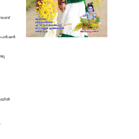
ാണ്ട്
െന്‍ഷന്‍
ിജു
ിലയിൽ
ം