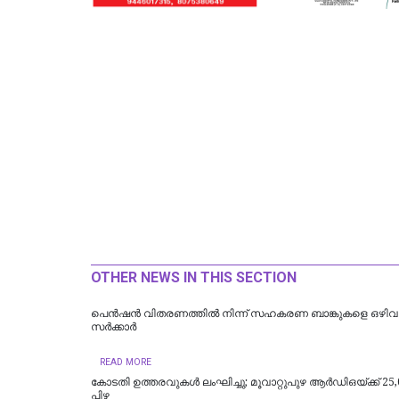
OTHER NEWS IN THIS SECTION
പെൻഷൻ വിതരണത്തിൽ നിന്ന് സഹകരണ ബാങ്കുകളെ ഒഴിവാക
സർക്കാർ
READ MORE
കോടതി ഉത്തരവുകൾ ലംഘിച്ചു; മൂവാറ്റുപുഴ ആർഡിഒയ്ക്ക് 25,
പിഴ