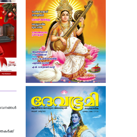
േവനങ്ങൾ
തകർക്ക്