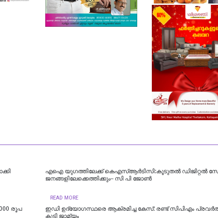
്കി
എഐ യുഗത്തിലേക്ക് കെഎസ്ആർടിസി:കൂടുതൽ ഡിജിറ്റൽ സ
ജനങ്ങളിലേക്കെത്തിക്കും– സി പി ജോൺ
READ MORE
000 രൂപ
ഇഡി ഉദ്യോഗസ്ഥരെ ആക്രമിച്ച കേസ്: രണ്ട് സിപിഎം പ്രവർത്
കൂടി ജാമ്യം