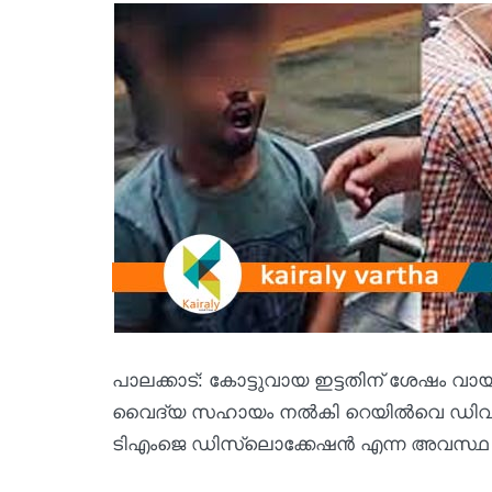
പാലക്കാട്: കോട്ടുവായ ഇട്ടതിന് ശേഷം വ
വൈദ്യ സഹായം നൽകി റെയിൽവെ ഡിവിഷണ
ടിഎംജെ ഡിസ്‌ലൊക്കേഷന്‍ എന്ന അവസ്ഥ