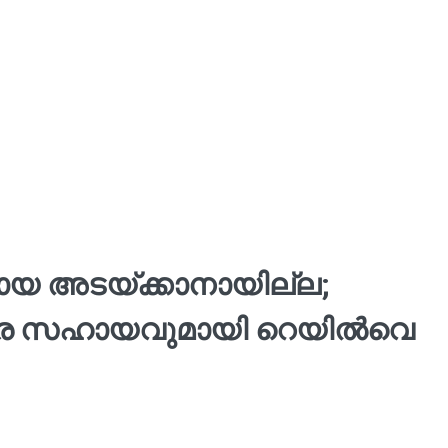
വായ അടയ്ക്കാനായില്ല;
തര സഹായവുമായി റെയില്‍വെ