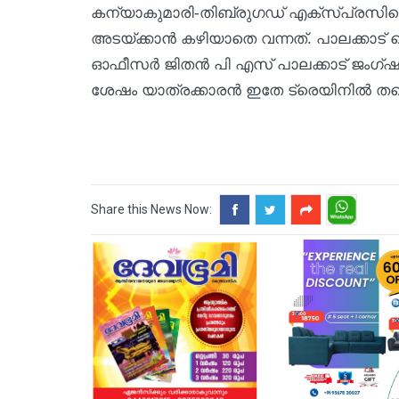
കന്യാകുമാരി-തിബ്രുഗഡ് എക്സ്പ്രസിലെ
അടയ്ക്കാൻ കഴിയാതെ വന്നത്. പാലക്ക
ഓഫീസർ ജിതൻ പി എസ് പാലക്കാട് ജംഗ്ഷൻ
ശേഷം യാത്രക്കാരൻ ഇതേ ട്രെയിനിൽ തന്ന
Share this News Now: