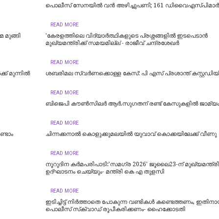
പൊലീസ് സേനയിൽ വൻ അഴിച്ചുപണി; 161 ഡിവൈഎസ്പിമാര്‍ക്ക്
READ MORE
 മുങ്ങി
'കേരളത്തിലെ വിദ്യാർത്ഥികളുടെ പ്രശ്നങ്ങളിൽ ഇടപെടാൻ
മുഖ്യമന്ത്രിക്ക് സമയമില്ല'- രാജീവ് ചന്ദ്രശേഖർ
READ MORE
് മുന്നിൽ
ശബരിമല സ്വര്‍ണക്കൊള്ള കേസ്: പി എസ് പ്രശാന്ത് കസ്റ്റഡിയി
READ MORE
ബിജെപി കൗണ്‍സിലര്‍ ആര്‍.സുഗതന് രണ്ട് കേസുകളില്‍ ജാമ്യ
READ MORE
ണ്ടാം
ചിന്നക്കനാൽ കൊളുക്കുമലയില്‍ യുവാവ് കൊക്കയിലേക്ക് വീണു
READ MORE
നൂറുദിന കർമപരിപാടി:'സമഗ്ര 2026' ജൂലൈ23-ന് മുഖ്യമന്ത്രി
ഉദ്ഘാടനം ചെയ്യും- മന്ത്രി കെ എ തുളസി
READ MORE
ഇടിച്ചിട്ട് നിര്‍ത്താതെ പോകുന്ന വണ്ടികള്‍ കണ്ടെത്തണം, ഇതിനാ
പൊലീസ് സ്‌ക്വാഡ് രൂപീകരിക്കണം- ഹൈക്കോടതി