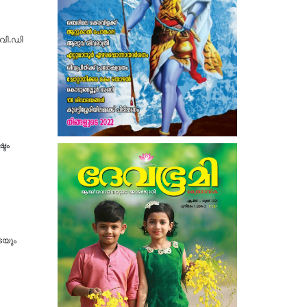
.വി.ഡി
്ടം
െയും