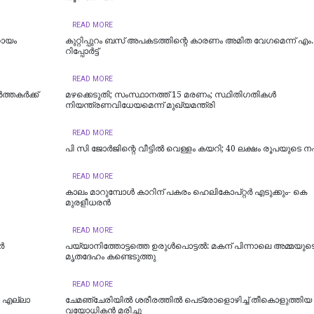
READ MORE
ഹായം
കുറ്റിപ്പുറം ബസ് അപകടത്തിന്റെ കാരണം അമിത വേഗമെന്ന് എം
റിപ്പോര്‍ട്ട്
READ MORE
്തകർക്ക്
മഴക്കെടുതി; സംസ്ഥാനത്ത് 15 മരണം; സ്ഥിതിഗതികൾ
നിയന്ത്രണവിധേയമെന്ന് മുഖ്യമന്ത്രി
READ MORE
പി സി ജോര്‍ജിന്റെ വീട്ടില്‍ വെള്ളം കയറി; 40 ലക്ഷം രൂപയുടെ നഷ
READ MORE
കാലം മാറുമ്പോൾ കാറിന് പകരം ഹെലികോപ്റ്റർ എടുക്കും- കെ
മുരളീധരന്‍
READ MORE
‍
പയ്യാനിത്തോട്ടത്തെ ഉരുൾപൊട്ടൽ: മകന് പിന്നാലെ അമ്മയുട
മൃതദേഹം കണ്ടെടുത്തു
READ MORE
; എല്ലാ
ചേമഞ്ചേരിയില്‍ ശരീരത്തില്‍ പെട്രോളൊഴിച്ച് തീകൊളുത്തിയ
വയോധികന്‍ മരിച്ചു