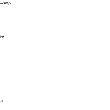
 മാറ്റം
ല്‍
ം
യി